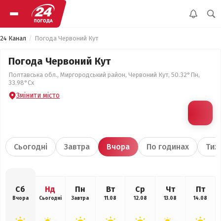
24 Канал
Погода Червоний Кут
Погода Червоний Кут
Полтавська обл., Миргородський район, Червоний Кут, 50.32°Пн,
33.98°Сх
Змінити місто
Сьогодні
Завтра
Вчора
По годинах
Тиж
Сб
Нд
Пн
Вт
Ср
Чт
Пт
Вчора
Сьогодні
Завтра
11.08
12.08
13.08
14.08