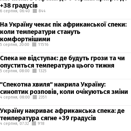
+38 градусів
6 серпня,
06:40
844
На Україну чекає пік африканської спеки:
коли температури стануть
комфортнішими
5 серпня,
20:00
11516
Спека не відступає: де будуть грози та чи
опуститься температура цього тижня
5 серпня,
08:00
1325
"Спекотна хвиля" накрила Україну:
синоптик розповів, коли очікуються зміни
4 серпня,
08:00
2351
Україну накриває африканська спека: де
температура сягне +39 градусів
4 серпня,
07:32
918