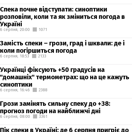
Спека почне відступати: синоптики
розповіли, коли та як зміниться погода в
Україні
6 серпня,
20:00
1071
Замість спеки – грози, град і шквали: де і
коли погіршиться погода
6 серпня,
18:53
2133
Українці фіксують +50 градусів на
"домашніх" термометрах: що на це кажуть
синоптики
6 серпня,
16:46
2388
Грози замінять сильну спеку до +38:
прогноз погоди на найближчі дні
6 серпня,
08:00
3361
Пік спеки в Україні: де 6 серпня пригріє до