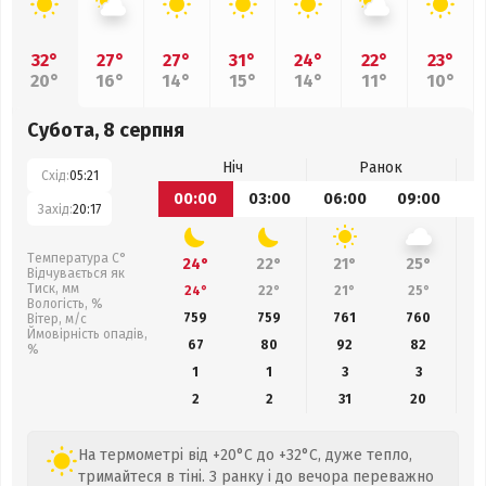
32°
27°
27°
31°
24°
22°
23°
20°
16°
14°
15°
14°
11°
10°
Субота, 8 серпня
Ніч
Ранок
Схід:
05:21
00:00
03:00
06:00
09:00
1
Захід:
20:17
Температура С°
24°
22°
21°
25°
Відчувається як
Тиск, мм
24°
22°
21°
25°
Вологість, %
759
759
761
760
Вітер, м/с
Ймовірність опадів,
67
80
92
82
%
1
1
3
3
2
2
31
20
На термометрі від +20°C до +32°C, дуже тепло,
тримайтеся в тіні. З ранку і до вечора переважно