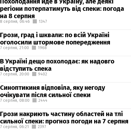
Похолодання йде в Україну, але деякі
регіони потерпатимуть від спеки: погода
на 8 серпня
8 серпня,
06:46
1347
Грози, град і шквали: по всій Україні
оголосили штормове попередження
7 серпня,
21:00
1968
В Україні дещо похолодає: як надовго
відступить спека
7 серпня,
20:00
9402
Синоптикиня відповіла, яку негоду
очікувати після сильної спеки
7 серпня,
08:00
2444
Грози накриють частину областей на тлі
сильної спеки: прогноз погоди на 7 серпня
7 серпня,
06:21
2397