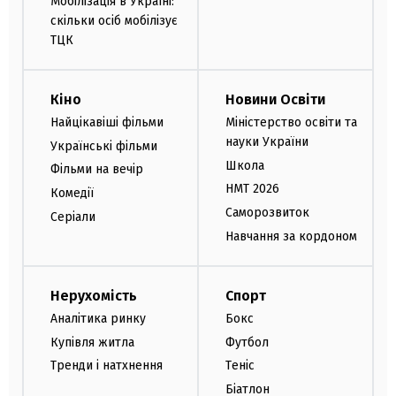
Мобілізація в Україні:
скільки осіб мобілізує
ТЦК
Кіно
Новини Освіти
Найцікавіші фільми
Міністерство освіти та
науки України
Українські фільми
Школа
Фільми на вечір
НМТ 2026
Комедії
Саморозвиток
Серіали
Навчання за кордоном
Нерухомість
Спорт
Аналітика ринку
Бокс
Купівля житла
Футбол
Тренди і натхнення
Теніс
Біатлон