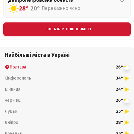
Дніпропетровська
область
28°
20°
Переважно ясно
ПОКАЗАТИ ІНШІ ОБЛАСТІ
Найбільші міста в Україні
Полтава
26°
Сімферополь
34°
Вінниця
24°
Чернівці
26°
Луцьк
25°
Дніпро
28°
Донецьк
35°