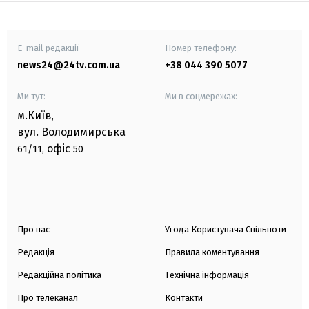
E-mail редакції
Номер телефону:
news24@24tv.com.ua
+38 044 390 5077
Ми тут:
Ми в соцмережах:
м.Київ
,
вул. Володимирська
офіс
61/11,
50
Про нас
Угода Користувача Спільноти
Редакція
Правила коментування
Редакційна політика
Технічна інформація
Про телеканал
Контакти