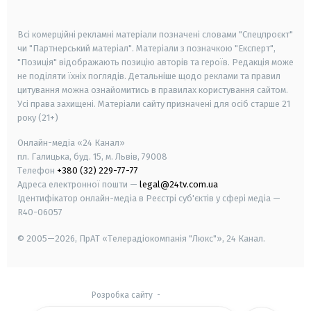
smart tv
samsung smart tv
Всі комерційні рекламні матеріали позначені словами "Спецпроєкт"
чи "Партнерський матеріал". Матеріали з позначкою "Експерт",
"Позиція" відображають позицію авторів та героїв. Редакція може
не поділяти їхніх поглядів. Детальніше щодо реклами та правил
цитування можна ознайомитись в правилах користування сайтом.
Усі права захищені.
Матеріали сайту призначені для осіб старше
21
року (21+)
Онлайн-медіа «24 Канал»
пл. Галицька, буд. 15, м. Львів, 79008
Телефон
+380 (32) 229-77-77
Адреса електронної пошти —
legal@24tv.com.ua
Ідентифікатор онлайн-медіа в Реєстрі суб'єктів у сфері медіа —
R40-06057
© 2005—2026,
ПрАТ «Телерадіокомпанія "Люкс"», 24 Канал.
Розробка сайту
-