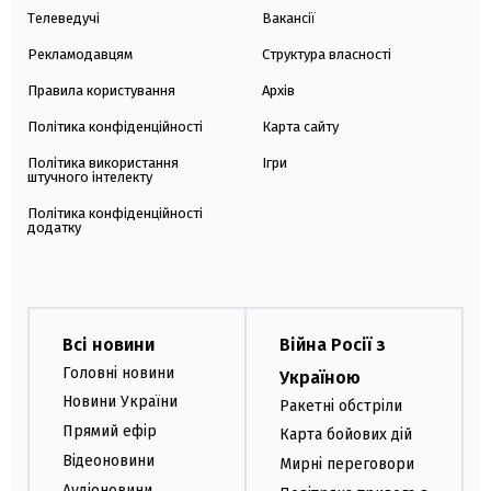
Телеведучі
Вакансії
Рекламодавцям
Структура власності
Правила користування
Архів
Політика конфіденційності
Карта сайту
Політика використання
Ігри
штучного інтелекту
Політика конфіденційності
додатку
Всі новини
Війна Росії з
Головні новини
Україною
Новини України
Ракетні обстріли
Прямий ефір
Карта бойових дій
Відеоновини
Мирні переговори
Аудіоновини