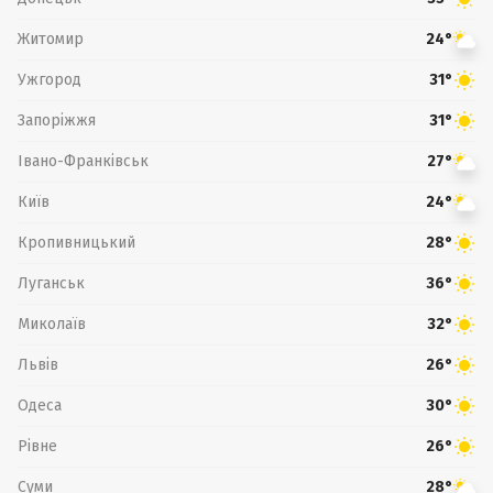
Житомир
24°
Ужгород
31°
Запоріжжя
31°
Івано-Франківськ
27°
Київ
24°
Кропивницький
28°
Луганськ
36°
Миколаїв
32°
Львів
26°
Одеса
30°
Рівне
26°
Суми
28°