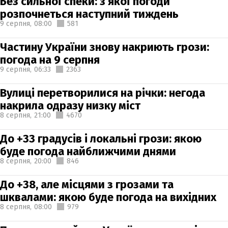
Без сильної спеки: з якої погоди
розпочнеться наступний тиждень
9 серпня,
08:00
581
Частину України знову накриють грози:
погода на 9 серпня
9 серпня,
06:33
2363
Вулиці перетворилися на річки: негода
накрила одразу низку міст
8 серпня,
21:00
4670
До +33 градусів і локальні грози: якою
буде погода найближчими днями
8 серпня,
20:00
846
До +38, але місцями з грозами та
шквалами: якою буде погода на вихідних
8 серпня,
08:00
979