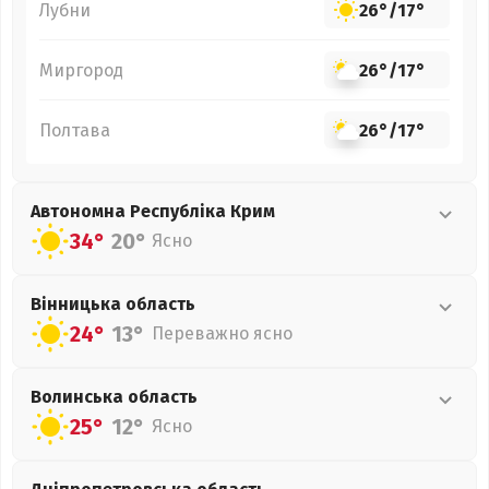
Лубни
26°
/
17°
Миргород
26°
/
17°
Полтава
26°
/
17°
Автономна Республіка Крим
34°
20°
Ясно
Вінницька
область
24°
13°
Переважно ясно
Волинська
область
25°
12°
Ясно