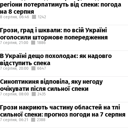
регіони потерпатимуть від спеки: погода
на 8 серпня
8 серпня,
06:46
1242
Грози, град і шквали: по всій Україні
оголосили штормове попередження
7 серпня,
21:00
1886
В Україні дещо похолодає: як надовго
відступить спека
7 серпня,
20:00
6647
Синоптикиня відповіла, яку негоду
очікувати після сильної спеки
7 серпня,
08:00
2435
Грози накриють частину областей на тлі
сильної спеки: прогноз погоди на 7 серпня
7 серпня,
06:21
2388