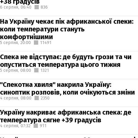
+38 градусів
6 серпня,
06:40
836
На Україну чекає пік африканської спеки:
коли температури стануть
комфортнішими
5 серпня,
20:00
11491
Спека не відступає: де будуть грози та чи
опуститься температура цього тижня
5 серпня,
08:00
1321
"Спекотна хвиля" накрила Україну:
синоптик розповів, коли очікуються зміни
4 серпня,
08:00
2350
Україну накриває африканська спека: де
температура сягне +39 градусів
4 серпня,
07:32
911