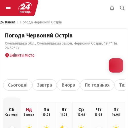
24 Канал
Погода Червоний Острів
Погода Червоний Острів
Хмельницька обл., Хмельницький район, Червоний Острів, 49.7°Пн,
26.52°Сх
Змінити місто
Сьогодні
Завтра
Вчора
По годинах
Тиж
Сб
Нд
Пн
Вт
Ср
Чт
Пт
Сьогодні
Завтра
10.08
11.08
12.08
13.08
14.08