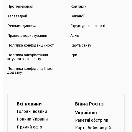
Про телеканал
Контакти
Телеведучі
Вакансії
Рекламодавцям
Структура власності
Правила користування
Архів
Політика конфіденційності
Карта сайту
Політика використання
Ігри
штучного інтелекту
Політика конфіденційності
додатку
Всі новини
Війна Росії з
Головні новини
Україною
Новини України
Ракетні обстріли
Прямий ефір
Карта бойових дій