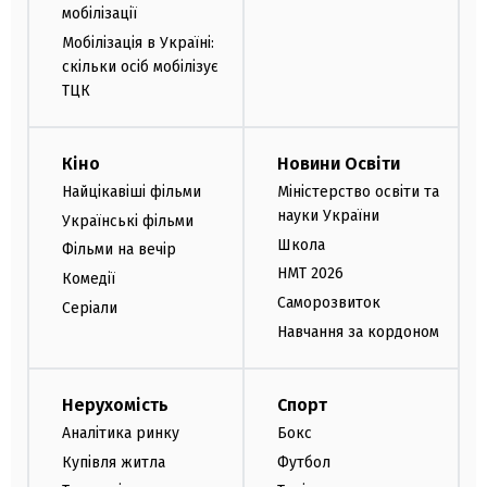
мобілізації
Мобілізація в Україні:
скільки осіб мобілізує
ТЦК
Кіно
Новини Освіти
Найцікавіші фільми
Міністерство освіти та
науки України
Українські фільми
Школа
Фільми на вечір
НМТ 2026
Комедії
Саморозвиток
Серіали
Навчання за кордоном
Нерухомість
Спорт
Аналітика ринку
Бокс
Купівля житла
Футбол