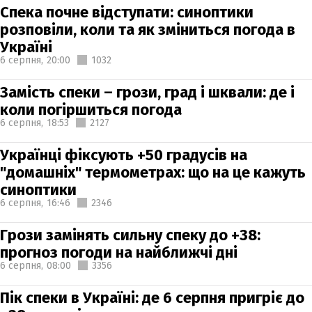
Спека почне відступати: синоптики
розповіли, коли та як зміниться погода в
Україні
6 серпня,
20:00
1032
Замість спеки – грози, град і шквали: де і
коли погіршиться погода
6 серпня,
18:53
2127
Українці фіксують +50 градусів на
"домашніх" термометрах: що на це кажуть
синоптики
6 серпня,
16:46
2346
Грози замінять сильну спеку до +38:
прогноз погоди на найближчі дні
6 серпня,
08:00
3356
Пік спеки в Україні: де 6 серпня пригріє до