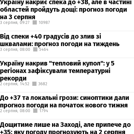
Україну накриє спека до +38, але в частині
областей пройдуть дощі: прогноз погоди
на 3 серпня
3 серпня,
09:27
10987
Від спеки +40 градусів до злив зі
шквалами: прогноз погоди на тиждень
3 серпня,
08:00
5464
Україну накрив "тепловий купол": у 5
регіонах зафіксували температурні
рекорди
2 серпня,
14:52
3682
До +37 та локальні грози: синоптики дали
прогноз погоди на початок нового тижня
2 серпня,
08:00
1794
Дощитиме лише на Заході, але припече до
+35: яку погоду прогнозують на 2 серпня