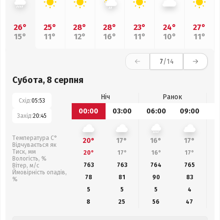
26°
25°
28°
28°
23°
24°
27°
15°
11°
12°
16°
11°
10°
11°
7
/14
Субота, 8 серпня
Ніч
Ранок
Схід:
05:53
00:00
03:00
06:00
09:00
1
Захід:
20:45
Температура С°
20°
17°
16°
17°
Відчувається як
Тиск, мм
20°
17°
16°
17°
Вологість, %
763
763
764
765
Вітер, м/с
Ймовірність опадів,
78
81
90
83
%
5
5
5
4
8
25
56
47