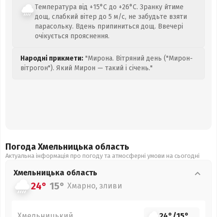
Температура від +15°C до +26°C. Зранку йтиме
дощ, слабкий вітер до 5 м/с, не забудьте взяти
парасольку. Вдень припиниться дощ. Ввечері
очікується прояснення.
Народні прикмети:
"Мирона. Вітряний день ("Мирон-
вітрогон"). Який Мирон — такий і січень."
Погода Хмельницька
область
Актуальна інформація про погоду та атмосферні умови на сьогодні
Хмельницька
область
24°
15°
Хмарно, зливи
Хмельницький
24°
/
15°