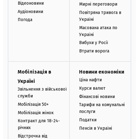
Відеоновини
Мирні переговори
Аудіоновини
Повітряна тривога в
Україні
Погода
Масована атака по
Україні
Вибухи у Росії
Втрати ворога
Мобілізація в
Новини економіки
Ціна нафти
Україні
Курси валют
Звільнення з військової
служби
Фінансові новини
Мобілізація 50+
Тарифи на комунальні
послуги
Мобілізація жінок
Податки
Контракт для 18-24-
річних
Пенсія в Україні
Відстрочка від