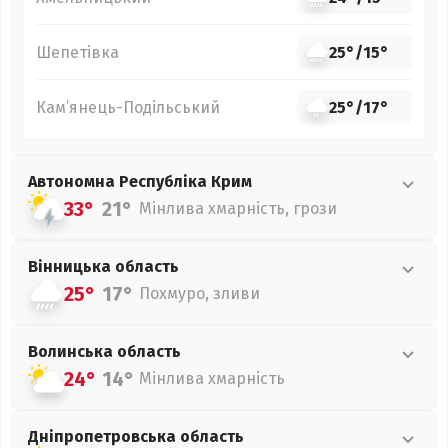
Шепетівка
25°
/
15°
Кам’янець-Подільський
25°
/
17°
Автономна Республіка Крим
33°
21°
Мінлива хмарність, грози
Вінницька
область
25°
17°
Похмуро, зливи
Волинська
область
24°
14°
Мінлива хмарність
Дніпропетровська
область