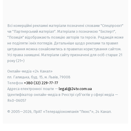
android
apple
smart tv
samsung smart tv
Всі комерційні рекламні матеріали позначені словами "Спецпроєкт"
чи "Партнерський матеріал". Матеріали з позначкою "Експерт",
"Позиція" відображають позицію авторів та героїв. Редакція може
не поділяти їхніх поглядів. Детальніше щодо реклами та правил
цитування можна ознайомитись в правилах користування сайтом.
Усі права захищені.
Матеріали сайту призначені для осіб старше
21
року (21+)
Онлайн-медіа «24 Канал»
пл. Галицька, буд. 15, м. Львів, 79008
Телефон
+380 (32) 229-77-77
Адреса електронної пошти —
legal@24tv.com.ua
Ідентифікатор онлайн-медіа в Реєстрі суб'єктів у сфері медіа —
R40-06057
© 2005—2026,
ПрАТ «Телерадіокомпанія "Люкс"», 24 Канал.