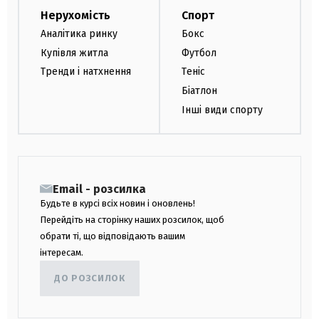
Нерухомість
Спорт
Аналітика ринку
Бокс
Купівля житла
Футбол
Тренди і натхнення
Теніс
Біатлон
Інші види спорту
Email - розсилка
Будьте в курсі всіх новин і оновлень!
Перейдіть на сторінку наших розсилок, щоб
обрати ті, що відповідають вашим
інтересам.
ДО РОЗСИЛОК