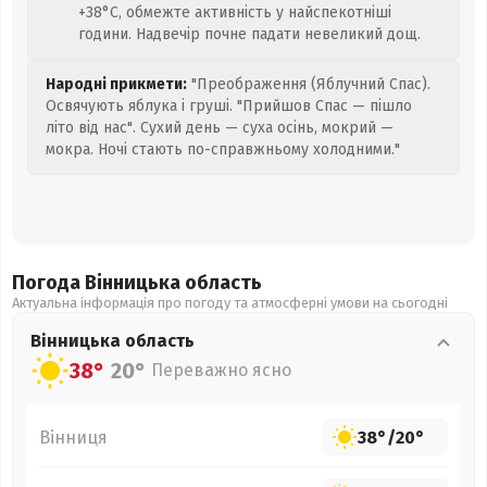
+38°C, обмежте активність у найспекотніші
години. Надвечір почне падати невеликий дощ.
Народні прикмети:
"Преображення (Яблучний Спас).
Освячують яблука і груші. "Прийшов Спас — пішло
літо від нас". Сухий день — суха осінь, мокрий —
мокра. Ночі стають по-справжньому холодними."
Погода Вінницька
область
Актуальна інформація про погоду та атмосферні умови на сьогодні
Вінницька
область
38°
20°
Переважно ясно
Вінниця
38°
/
20°