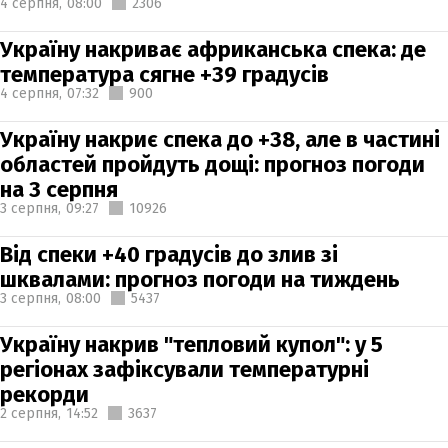
4 серпня,
08:00
2306
Україну накриває африканська спека: де
температура сягне +39 градусів
4 серпня,
07:32
900
Україну накриє спека до +38, але в частині
областей пройдуть дощі: прогноз погоди
на 3 серпня
3 серпня,
09:27
10926
Від спеки +40 градусів до злив зі
шквалами: прогноз погоди на тиждень
3 серпня,
08:00
5437
Україну накрив "тепловий купол": у 5
регіонах зафіксували температурні
рекорди
2 серпня,
14:52
3637