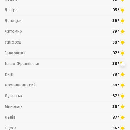
Дніпро
35°
Донецьк
36°
Житомир
39°
Ужгород
38°
Запоріжжя
37°
Івано-Франківськ
38°
Київ
38°
Кропивницький
38°
Луганськ
37°
Миколаїв
38°
Львів
37°
Одеса
34°