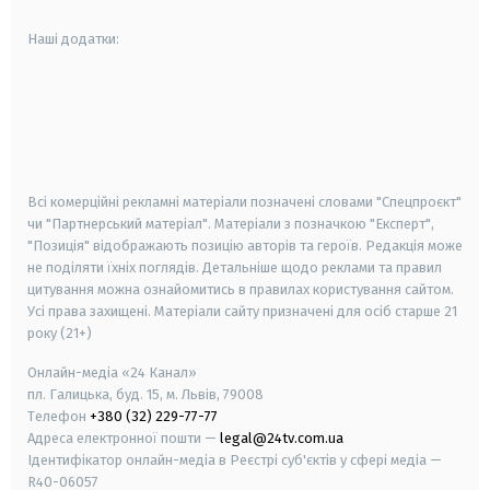
Наші додатки:
android
apple
smart tv
samsung smart tv
Всі комерційні рекламні матеріали позначені словами "Спецпроєкт"
чи "Партнерський матеріал". Матеріали з позначкою "Експерт",
"Позиція" відображають позицію авторів та героїв. Редакція може
не поділяти їхніх поглядів. Детальніше щодо реклами та правил
цитування можна ознайомитись в правилах користування сайтом.
Усі права захищені.
Матеріали сайту призначені для осіб старше
21
року (21+)
Онлайн-медіа «24 Канал»
пл. Галицька, буд. 15, м. Львів, 79008
Телефон
+380 (32) 229-77-77
Адреса електронної пошти —
legal@24tv.com.ua
Ідентифікатор онлайн-медіа в Реєстрі суб'єктів у сфері медіа —
R40-06057