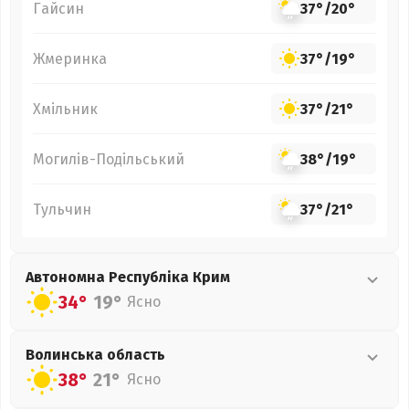
Гайсин
37°
/
20°
Жмеринка
37°
/
19°
Хмільник
37°
/
21°
Могилів-Подільський
38°
/
19°
Тульчин
37°
/
21°
Автономна Республіка Крим
34°
19°
Ясно
Волинська
область
38°
21°
Ясно