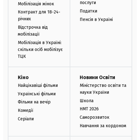
послуги
Мобілізація жінок
Податки
Контракт для 18-24-
річних
Пенсія в Україні
Відстрочка від
мобілізації
Мобілізація в Україні:
скільки осіб мобілізує
ТЦК
Кіно
Новини Освіти
Найцікавіші фільми
Міністерство освіти та
науки України
Українські фільми
Школа
Фільми на вечір
НМТ 2026
Комедії
Саморозвиток
Серіали
Навчання за кордоном