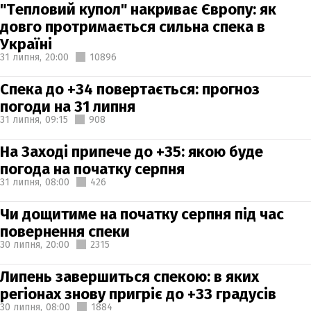
"Тепловий купол" накриває Європу: як
довго протримається сильна спека в
Україні
31 липня,
20:00
10896
Спека до +34 повертається: прогноз
погоди на 31 липня
31 липня,
09:15
908
На Заході припече до +35: якою буде
погода на початку серпня
31 липня,
08:00
426
Чи дощитиме на початку серпня під час
повернення спеки
30 липня,
20:00
2315
Липень завершиться спекою: в яких
регіонах знову пригріє до +33 градусів
30 липня,
08:00
1884