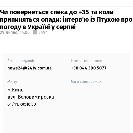
Чи повернеться спека до +35 та коли
припиняться опади: інтерв'ю із Птухою про
погоду в Україні у серпні
29 липня,
14:00
2494
E-mail редакції
Номер телефону:
news24@24tv.com.ua
+38 044 390 5077
Ми тут:
Ми в соцмережах:
м.Київ
,
вул. Володимирська
офіс
61/11,
50