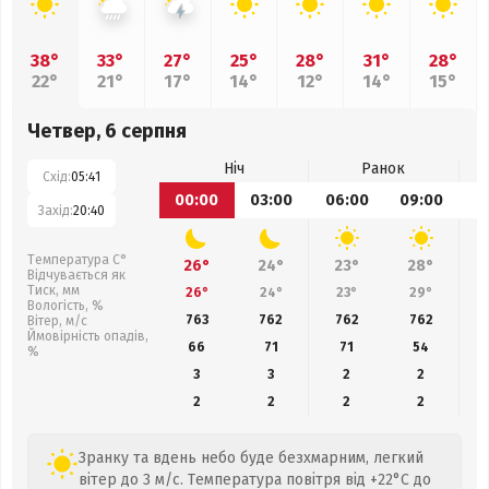
38°
33°
27°
25°
28°
31°
28°
22°
21°
17°
14°
12°
14°
15°
Четвер, 6 серпня
Ніч
Ранок
Схід:
05:41
00:00
03:00
06:00
09:00
1
Захід:
20:40
Температура С°
26°
24°
23°
28°
Відчувається як
Тиск, мм
26°
24°
23°
29°
Вологість, %
763
762
762
762
Вітер, м/с
Ймовірність опадів,
66
71
71
54
%
3
3
2
2
2
2
2
2
Зранку та вдень небо буде безхмарним, легкий
вітер до 3 м/с. Температура повітря від +22°C до