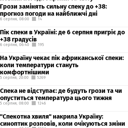
Грози замінять сильну спеку до +38:
прогноз погоди на найближчі дні
6 серпня,
08:00
14
Пік спеки в Україні: де 6 серпня пригріє до
+38 градусів
6 серпня,
06:40
195
На Україну чекає пік африканської спеки:
коли температури стануть
комфортнішими
5 серпня,
20:00
5269
Спека не відступає: де будуть грози та чи
опуститься температура цього тижня
5 серпня,
08:00
1246
"Спекотна хвиля" накрила Україну:
синоптик розповів, коли очікуються зміни