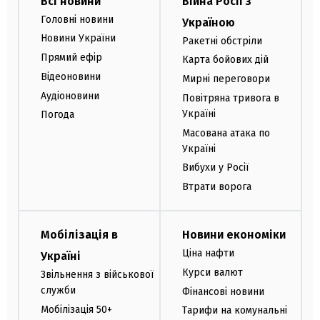
Всі новини
Війна Росії з
Головні новини
Україною
Новини України
Ракетні обстріли
Прямий ефір
Карта бойових дій
Відеоновини
Мирні переговори
Аудіоновини
Повітряна тривога в
Україні
Погода
Масована атака по
Україні
Вибухи у Росії
Втрати ворога
Мобілізація в
Новини економіки
Ціна нафти
Україні
Курси валют
Звільнення з військової
служби
Фінансові новини
Мобілізація 50+
Тарифи на комунальні