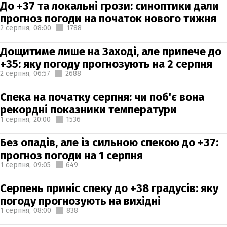
До +37 та локальні грози: синоптики дали
прогноз погоди на початок нового тижня
2 серпня,
08:00
1788
Дощитиме лише на Заході, але припече до
+35: яку погоду прогнозують на 2 серпня
2 серпня,
06:57
2688
Спека на початку серпня: чи поб'є вона
рекордні показники температури
1 серпня,
20:00
1536
Без опадів, але із сильною спекою до +37:
прогноз погоди на 1 серпня
1 серпня,
09:05
649
Серпень приніс спеку до +38 градусів: яку
погоду прогнозують на вихідні
1 серпня,
08:00
838