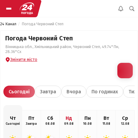
24 Канал
Погода Червоний Степ
Погода Червоний Степ
Вінницька обл., Хмільницький район, Червоний Степ, 49.74°Пн,
28.36°Сх
Змінити місто
Сьогодні
Завтра
Вчора
По годинах
Тиж
Чт
Пт
Сб
Нд
Пн
Вт
Ср
Сьогодні
Завтра
08.08
09.08
10.08
11.08
12.08