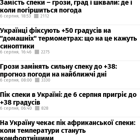
Замість спеки – грози, град і шквали: де і
коли погіршиться погода
6 серпня,
18:53
2112
Українці фіксують +50 градусів на
"домашніх" термометрах: що на це кажуть
синоптики
6 серпня,
16:46
2275
Грози замінять сильну спеку до +38:
прогноз погоди на найближчі дні
6 серпня,
08:00
3330
Пік спеки в Україні: де 6 серпня пригріє до
+38 градусів
6 серпня,
06:40
828
На Україну чекає пік африканської спеки:
коли температури стануть
комфортнішими