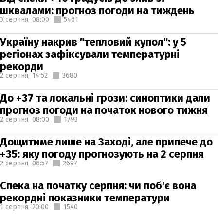
шквалами: прогноз погоди на тиждень
3 серпня,
08:00
5461
Україну накрив "тепловий купол": у 5
регіонах зафіксували температурні
рекорди
2 серпня,
14:52
3680
До +37 та локальні грози: синоптики дали
прогноз погоди на початок нового тижня
2 серпня,
08:00
1793
Дощитиме лише на Заході, але припече до
+35: яку погоду прогнозують на 2 серпня
2 серпня,
06:57
2697
Спека на початку серпня: чи поб'є вона
рекордні показники температури
1 серпня,
20:00
1540