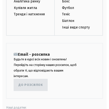
Аналітика ринку
Бокс
Купівля житла
Футбол
Тренди і натхнення
Теніс
Біатлон
Інші види спорту
Email - розсилка
Будьте в курсі всіх новин і оновлень!
Перейдіть на сторінку наших розсилок, щоб
обрати ті, що відповідають вашим
інтересам.
ДО РОЗСИЛОК
Наші додатки: