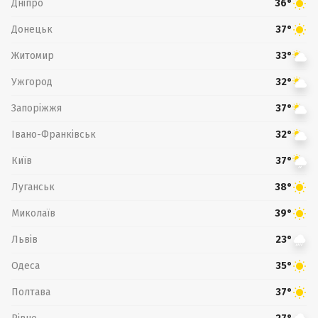
Дніпро
36°
Донецьк
37°
Житомир
33°
Ужгород
32°
Запоріжжя
37°
Івано-Франківськ
32°
Київ
37°
Луганськ
38°
Миколаїв
39°
Львів
23°
Одеса
35°
Полтава
37°