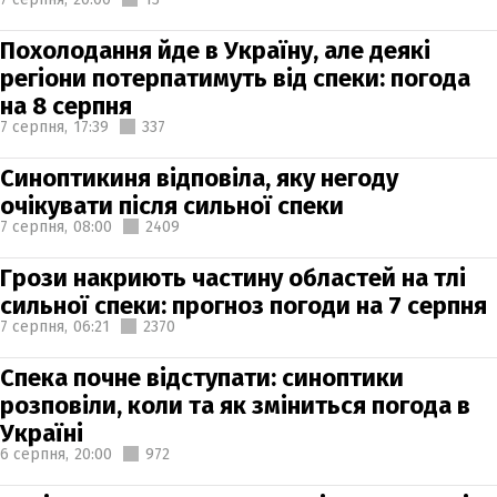
Похолодання йде в Україну, але деякі
регіони потерпатимуть від спеки: погода
на 8 серпня
7 серпня,
17:39
337
Синоптикиня відповіла, яку негоду
очікувати після сильної спеки
7 серпня,
08:00
2409
Грози накриють частину областей на тлі
сильної спеки: прогноз погоди на 7 серпня
7 серпня,
06:21
2370
Спека почне відступати: синоптики
розповіли, коли та як зміниться погода в
Україні
6 серпня,
20:00
972