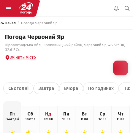
24 Канал
Погода Червоний Яр
Погода Червоний Яр
Кіровоградська обл., Кропивницький район, Червоний Яр, 48.51°Пн,
32.61°Сх
Змінити місто
Сьогодні
Завтра
Вчора
По годинах
Тиж
Пт
Сб
Нд
Пн
Вт
Ср
Чт
Сьогодні
Завтра
09.08
10.08
11.08
12.08
13.08