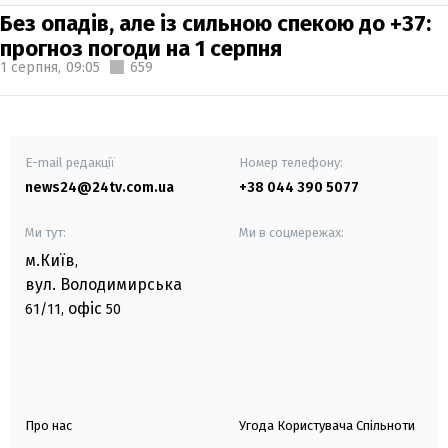
Без опадів, але із сильною спекою до +37:
прогноз погоди на 1 серпня
1 серпня,
09:05
659
E-mail редакції
Номер телефону:
news24@24tv.com.ua
+38 044 390 5077
Ми тут:
Ми в соцмережах:
м.Київ
,
вул. Володимирська
офіс
61/11,
50
Про нас
Угода Користувача Спільноти