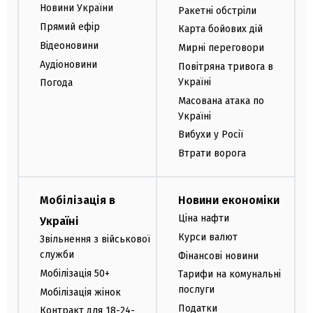
Новини України
Ракетні обстріли
Прямий ефір
Карта бойових дій
Відеоновини
Мирні переговори
Аудіоновини
Повітряна тривога в
Україні
Погода
Масована атака по
Україні
Вибухи у Росії
Втрати ворога
Мобілізація в
Новини економіки
Ціна нафти
Україні
Курси валют
Звільнення з військової
служби
Фінансові новини
Мобілізація 50+
Тарифи на комунальні
послуги
Мобілізація жінок
Податки
Контракт для 18-24-