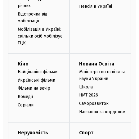
річних
Пенсія в Україні
Відстрочка від
мобілізації
Мобілізація в Україні:
скільки осіб мобілізує
ТЦК
Кіно
Новини Освіти
Найцікавіші фільми
Міністерство освіти та
науки України
Українські фільми
Школа
Фільми на вечір
НМТ 2026
Комедії
Саморозвиток
Серіали
Навчання за кордоном
Нерухомість
Спорт