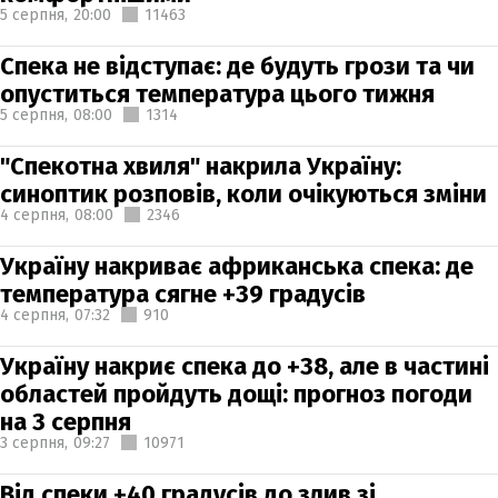
5 серпня,
20:00
11463
Спека не відступає: де будуть грози та чи
опуститься температура цього тижня
5 серпня,
08:00
1314
"Спекотна хвиля" накрила Україну:
синоптик розповів, коли очікуються зміни
4 серпня,
08:00
2346
Україну накриває африканська спека: де
температура сягне +39 градусів
4 серпня,
07:32
910
Україну накриє спека до +38, але в частині
областей пройдуть дощі: прогноз погоди
на 3 серпня
3 серпня,
09:27
10971
Від спеки +40 градусів до злив зі