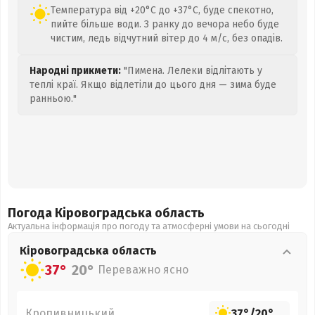
Температура від +20°C до +37°C, буде спекотно,
пийте більше води. З ранку до вечора небо буде
чистим, ледь відчутний вітер до 4 м/с, без опадів.
Народні прикмети:
"Пимена. Лелеки відлітають у
теплі краї. Якщо відлетіли до цього дня — зима буде
ранньою."
Погода Кіровоградська
область
Актуальна інформація про погоду та атмосферні умови на сьогодні
Кіровоградська
область
37°
20°
Переважно ясно
Кропивницький
37°
/
20°