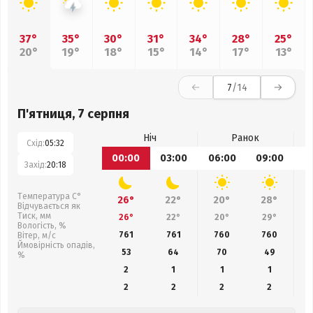
37°
35°
30°
31°
34°
28°
25°
20°
19°
18°
15°
14°
17°
13°
7
/14
П'ятниця, 7 серпня
Ніч
Ранок
Схід:
05:32
00:00
03:00
06:00
09:00
1
Захід:
20:18
Температура С°
26°
22°
20°
28°
Відчувається як
Тиск, мм
26°
22°
20°
29°
Вологість, %
761
761
760
760
Вітер, м/с
Ймовірність опадів,
53
64
70
49
%
2
1
1
1
2
2
2
2