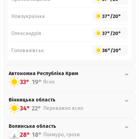
Новоукраїнка
37°
/
20°
Олександрія
37°
/
20°
Голованівськ
36°
/
20°
Автономна Республіка Крим
33°
19°
Ясно
Вінницька
область
34°
22°
Переважно ясно
Волинська
область
28°
18°
Похмуро, грози