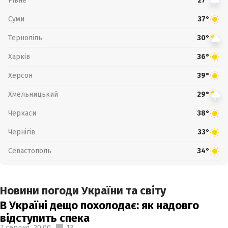
Рівне
27°
Суми
37°
Тернопіль
30°
Харків
36°
Херсон
39°
Хмельницький
29°
Черкаси
38°
Чернігів
33°
Севастополь
34°
Новини погоди України та світу
В Україні дещо похолодає: як надовго
відступить спека
7 серпня,
20:00
13