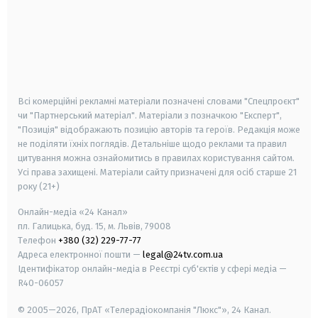
android
apple
smart tv
samsung smart tv
Всі комерційні рекламні матеріали позначені словами "Спецпроєкт"
чи "Партнерський матеріал". Матеріали з позначкою "Експерт",
"Позиція" відображають позицію авторів та героїв. Редакція може
не поділяти їхніх поглядів. Детальніше щодо реклами та правил
цитування можна ознайомитись в правилах користування сайтом.
Усі права захищені.
Матеріали сайту призначені для осіб старше
21
року (21+)
Онлайн-медіа «24 Канал»
пл. Галицька, буд. 15, м. Львів, 79008
Телефон
+380 (32) 229-77-77
Адреса електронної пошти —
legal@24tv.com.ua
Ідентифікатор онлайн-медіа в Реєстрі суб'єктів у сфері медіа —
R40-06057
© 2005—2026,
ПрАТ «Телерадіокомпанія "Люкс"», 24 Канал.