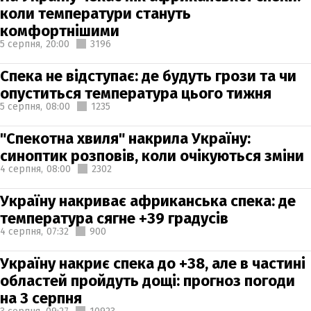
коли температури стануть
комфортнішими
5 серпня,
20:00
3196
Спека не відступає: де будуть грози та чи
опуститься температура цього тижня
5 серпня,
08:00
1235
"Спекотна хвиля" накрила Україну:
синоптик розповів, коли очікуються зміни
4 серпня,
08:00
2302
Україну накриває африканська спека: де
температура сягне +39 градусів
4 серпня,
07:32
900
Україну накриє спека до +38, але в частині
областей пройдуть дощі: прогноз погоди
на 3 серпня