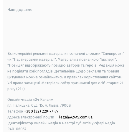
Наші додатки:
android
apple
smart tv
samsung smart tv
Всі комерційні рекламні матеріали позначені словами "Спецпроєкт"
чи "Партнерський матеріал". Матеріали з позначкою "Експерт",
"Позиція" відображають позицію авторів та героїв. Редакція може
не поділяти їхніх поглядів. Детальніше щодо реклами та правил
цитування можна ознайомитись в правилах користування сайтом.
Усі права захищені.
Матеріали сайту призначені для осіб старше
21
року (21+)
Онлайн-медіа «24 Канал»
пл. Галицька, буд. 15, м. Львів, 79008
Телефон
+380 (32) 229-77-77
Адреса електронної пошти —
legal@24tv.com.ua
Ідентифікатор онлайн-медіа в Реєстрі суб'єктів у сфері медіа —
R40-06057