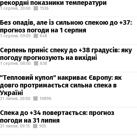
рекордні показники температури
1 серпня,
20:00
1536
Без опадів, але із сильною спекою до +37:
прогноз погоди на 1 серпня
1 серпня,
09:05
648
Серпень приніс спеку до +38 градусів: яку
погоду прогнозують на вихідні
1 серпня,
08:00
838
"Тепловий купол" накриває Європу: як
довго протримається сильна спека в
Україні
31 липня,
20:00
10896
Спека до +34 повертається: прогноз
погоди на 31 липня
31 липня,
09:15
905