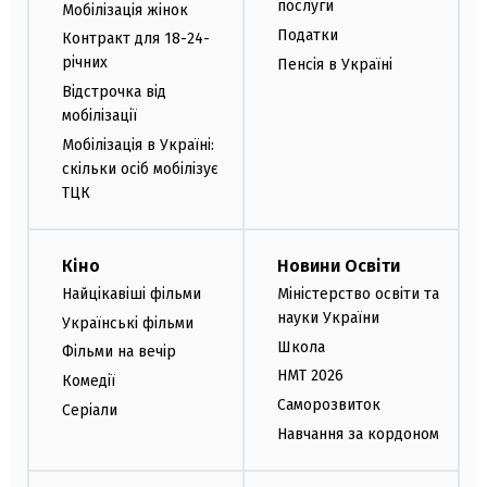
послуги
Мобілізація жінок
Податки
Контракт для 18-24-
річних
Пенсія в Україні
Відстрочка від
мобілізації
Мобілізація в Україні:
скільки осіб мобілізує
ТЦК
Кіно
Новини Освіти
Найцікавіші фільми
Міністерство освіти та
науки України
Українські фільми
Школа
Фільми на вечір
НМТ 2026
Комедії
Саморозвиток
Серіали
Навчання за кордоном