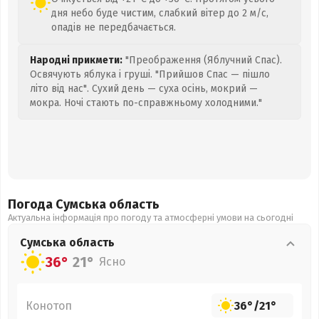
дня небо буде чистим, слабкий вітер до 2 м/с,
опадів не передбачається.
Народні прикмети:
"Преображення (Яблучний Спас).
Освячують яблука і груші. "Прийшов Спас — пішло
літо від нас". Сухий день — суха осінь, мокрий —
мокра. Ночі стають по-справжньому холодними."
Погода Сумська
область
Актуальна інформація про погоду та атмосферні умови на сьогодні
Сумська
область
36°
21°
Ясно
Конотоп
36°
/
21°