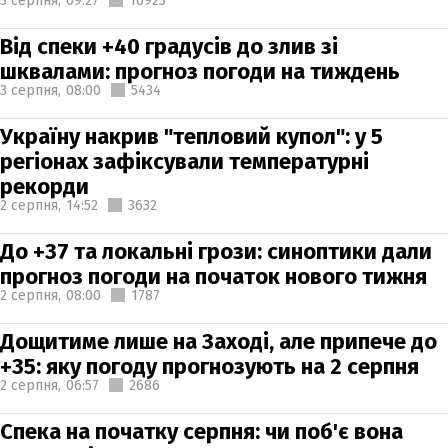
3 серпня,
09:27
10923
Від спеки +40 градусів до злив зі
шквалами: прогноз погоди на тиждень
3 серпня,
08:00
5434
Україну накрив "тепловий купол": у 5
регіонах зафіксували температурні
рекорди
2 серпня,
14:52
3632
До +37 та локальні грози: синоптики дали
прогноз погоди на початок нового тижня
2 серпня,
08:00
1787
Дощитиме лише на Заході, але припече до
+35: яку погоду прогнозують на 2 серпня
2 серпня,
06:57
2686
Спека на початку серпня: чи поб'є вона