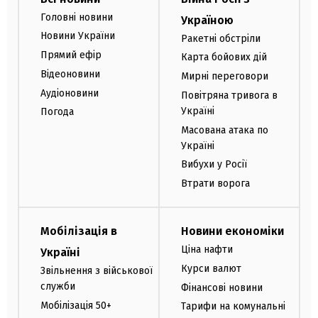
Головні новини
Україною
Новини України
Ракетні обстріли
Прямий ефір
Карта бойових дій
Відеоновини
Мирні переговори
Аудіоновини
Повітряна тривога в
Україні
Погода
Масована атака по
Україні
Вибухи у Росії
Втрати ворога
Мобілізація в
Новини економіки
Ціна нафти
Україні
Курси валют
Звільнення з військової
служби
Фінансові новини
Мобілізація 50+
Тарифи на комунальні