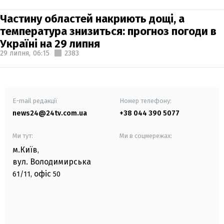
Частину областей накриють дощі, а
температура знизиться: прогноз погоди в
Україні на 29 липня
29 липня,
06:15
2383
E-mail редакції
Номер телефону:
news24@24tv.com.ua
+38 044 390 5077
Ми тут:
Ми в соцмережах:
м.Київ
,
вул. Володимирська
офіс
61/11,
50