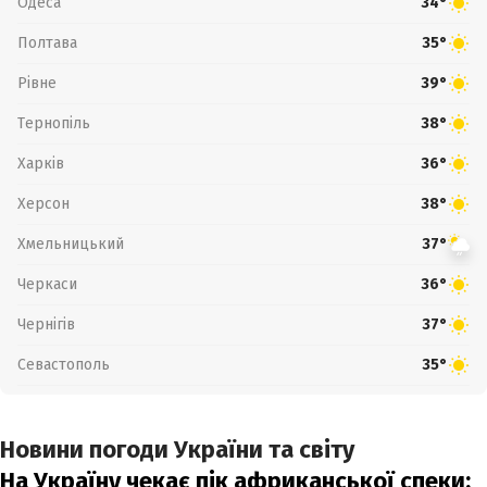
Одеса
34°
Полтава
35°
Рівне
39°
Тернопіль
38°
Харків
36°
Херсон
38°
Хмельницький
37°
Черкаси
36°
Чернігів
37°
Севастополь
35°
Новини погоди України та світу
На Україну чекає пік африканської спеки: