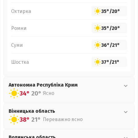
Охтирка
35°
/
20°
Ромни
35°
/
20°
Суми
36°
/
21°
Шостка
37°
/
21°
Автономна Республіка Крим
34°
20°
Ясно
Вінницька
область
38°
21°
Переважно ясно
Волинська
область