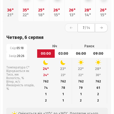
36°
35°
25°
26°
26°
28°
26°
21°
22°
18°
15°
13°
14°
15°
7
/14
Четвер, 6 серпня
Ніч
Ранок
Схід:
05:18
00:00
03:00
06:00
09:00
1
Захід:
20:26
Температура С°
24°
23°
22°
28°
Відчувається як
Тиск, мм
24°
23°
22°
30°
Вологість, %
762
762
762
762
Вітер, м/с
Ймовірність опадів,
74
78
79
61
%
1
1
1
2
2
1
2
2
Очікується від +21°C до +36°C. Протягом усього