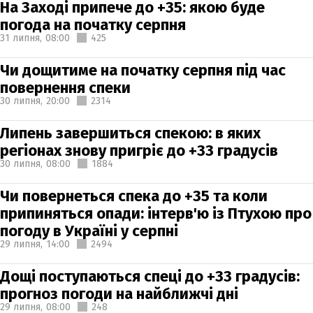
На Заході припече до +35: якою буде
погода на початку серпня
31 липня,
08:00
425
Чи дощитиме на початку серпня під час
повернення спеки
30 липня,
20:00
2314
Липень завершиться спекою: в яких
регіонах знову пригріє до +33 градусів
30 липня,
08:00
1884
Чи повернеться спека до +35 та коли
припиняться опади: інтерв'ю із Птухою про
погоду в Україні у серпні
29 липня,
14:00
2494
Дощі поступаються спеці до +33 градусів:
прогноз погоди на найближчі дні
29 липня,
08:00
248