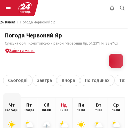
24 Канал
Погода Червоний Яр
Погода Червоний Яр
Сумська обл., Конотопський район, Червоний Яр, 51.23°Пн, 33.4°Сх
Змінити місто
Сьогодні
Завтра
Вчора
По годинах
Тиж
Чт
Пт
Сб
Нд
Пн
Вт
Ср
Сьогодні
Завтра
08.08
09.08
10.08
11.08
12.08