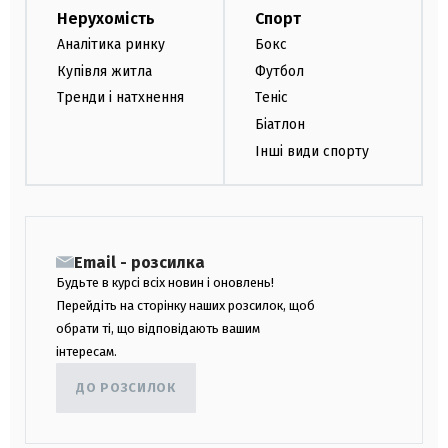
Нерухомість
Спорт
Аналітика ринку
Бокс
Купівля житла
Футбол
Тренди і натхнення
Теніс
Біатлон
Інші види спорту
Email - розсилка
Будьте в курсі всіх новин і оновлень!
Перейдіть на сторінку наших розсилок, щоб
обрати ті, що відповідають вашим
інтересам.
ДО РОЗСИЛОК