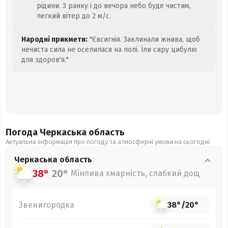
рідини. З ранку і до вечора небо буде чистим,
легкий вітер до 2 м/с.
Народні прикмети:
"Євсигнія. Заклинали жнива, щоб
нечиста сила не оселилася на полі. Їли сиру цибулю
для здоров'я."
Погода Черкаська
область
Актуальна інформація про погоду та атмосферні умови на сьогодні
Черкаська
область
38°
20°
Мінлива хмарність, слабкий дощ
Звенигородка
38°
/
20°