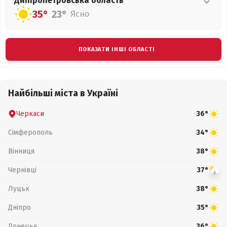
Дніпропетровська
область
35°
23°
Ясно
ПОКАЗАТИ ІНШІ ОБЛАСТІ
Найбільші міста в Україні
Черкаси
36°
Сімферополь
34°
Вінниця
38°
Чернівці
37°
Луцьк
38°
Дніпро
35°
Донецьк
36°