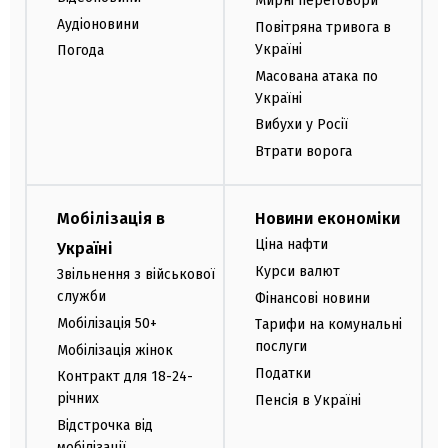
Мирні переговори
Аудіоновини
Повітряна тривога в
Україні
Погода
Масована атака по
Україні
Вибухи у Росії
Втрати ворога
Мобілізація в
Новини економіки
Ціна нафти
Україні
Курси валют
Звільнення з військової
служби
Фінансові новини
Мобілізація 50+
Тарифи на комунальні
послуги
Мобілізація жінок
Податки
Контракт для 18-24-
річних
Пенсія в Україні
Відстрочка від
мобілізації