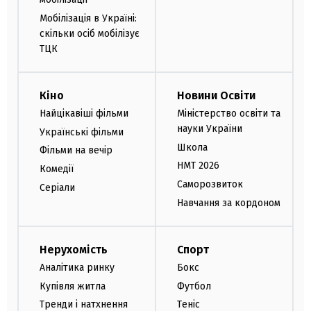
Мобілізація в Україні:
скільки осіб мобілізує
ТЦК
Кіно
Новини Освіти
Найцікавіші фільми
Міністерство освіти та
науки України
Українські фільми
Школа
Фільми на вечір
НМТ 2026
Комедії
Саморозвиток
Серіали
Навчання за кордоном
Нерухомість
Спорт
Аналітика ринку
Бокс
Купівля житла
Футбол
Тренди і натхнення
Теніс