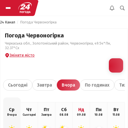
24 Канал
Погода Червоногірка
Погода Червоногірка
Черкаська обл., Золотоніський район, Червоногірка, 49.54°Пн,
32.37°Сх
Змінити місто
Сьогодні
Завтра
Вчора
По годинах
Тиж
Ср
Чт
Пт
Сб
Нд
Пн
Вт
Вчора
Сьогодні
Завтра
08.08
09.08
10.08
11.08