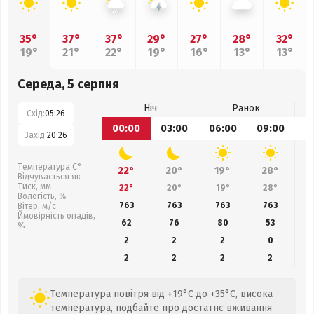
35°
37°
37°
29°
27°
28°
32°
19°
21°
22°
19°
16°
13°
13°
Середа, 5 серпня
Ніч
Ранок
Схід:
05:26
00:00
03:00
06:00
09:00
1
Захід:
20:26
Температура С°
22°
20°
19°
28°
Відчувається як
Тиск, мм
22°
20°
19°
28°
Вологість, %
763
763
763
763
Вітер, м/с
Ймовірність опадів,
62
76
80
53
%
2
2
2
0
2
2
2
2
Температура повітря від +19°C до +35°C, висока
температура, подбайте про достатнє вживання