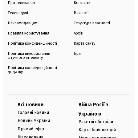
Про телеканал
Контакти
Телеведучі
Вакансії
Рекламодавцям
Структура власності
Правила користування
Архів
Політика конфіденційності
Карта сайту
Політика використання
Ігри
штучного інтелекту
Політика конфіденційності
додатку
Всі новини
Війна Росії з
Головні новини
Україною
Новини України
Ракетні обстріли
Прямий ефір
Карта бойових дій
Відеоновини