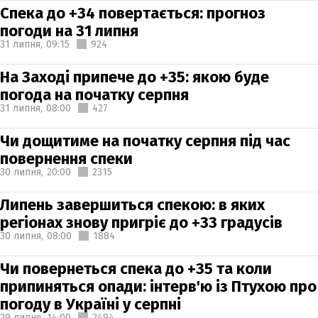
Спека до +34 повертається: прогноз
погоди на 31 липня
31 липня,
09:15
924
На Заході припече до +35: якою буде
погода на початку серпня
31 липня,
08:00
427
Чи дощитиме на початку серпня під час
повернення спеки
30 липня,
20:00
2315
Липень завершиться спекою: в яких
регіонах знову пригріє до +33 градусів
30 липня,
08:00
1884
Чи повернеться спека до +35 та коли
припиняться опади: інтерв'ю із Птухою про
погоду в Україні у серпні
29 липня,
14:00
2494