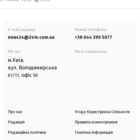
E-mail редакції
Номер телефону:
news24@24tv.com.ua
+38 044 390 5077
Ми тут:
Ми в соцмережах:
м.Київ
,
вул. Володимирська
офіс
61/11,
50
Про нас
Угода Користувача Спільноти
Редакція
Правила коментування
Редакційна політика
Технічна інформація