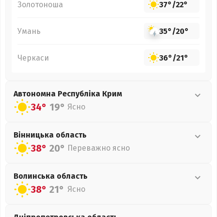
Золотоноша
37°
/
22°
Умань
35°
/
20°
Черкаси
36°
/
21°
Автономна Республіка Крим
34°
19°
Ясно
Вінницька
область
38°
20°
Переважно ясно
Волинська
область
38°
21°
Ясно