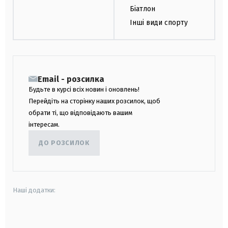
Біатлон
Інші види спорту
Email - розсилка
Будьте в курсі всіх новин і оновлень!
Перейдіть на сторінку наших розсилок, щоб
обрати ті, що відповідають вашим
інтересам.
ДО РОЗСИЛОК
Наші додатки:
android
apple