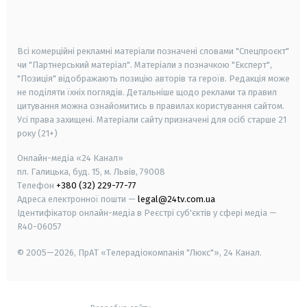
smart tv
samsung smart tv
Всі комерційні рекламні матеріали позначені словами "Спецпроєкт"
чи "Партнерський матеріал". Матеріали з позначкою "Експерт",
"Позиція" відображають позицію авторів та героїв. Редакція може
не поділяти їхніх поглядів. Детальніше щодо реклами та правил
цитування можна ознайомитись в правилах користування сайтом.
Усі права захищені.
Матеріали сайту призначені для осіб старше
21
року (21+)
Онлайн-медіа «24 Канал»
пл. Галицька, буд. 15, м. Львів, 79008
Телефон
+380 (32) 229-77-77
Адреса електронної пошти —
legal@24tv.com.ua
Ідентифікатор онлайн-медіа в Реєстрі суб'єктів у сфері медіа —
R40-06057
© 2005—2026,
ПрАТ «Телерадіокомпанія "Люкс"», 24 Канал.