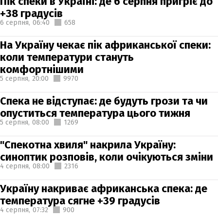
Пік спеки в Україні: де 6 серпня пригріє до
+38 градусів
6 серпня,
06:40
658
На Україну чекає пік африканської спеки:
коли температури стануть
комфортнішими
5 серпня,
20:00
9970
Спека не відступає: де будуть грози та чи
опуститься температура цього тижня
5 серпня,
08:00
1269
"Спекотна хвиля" накрила Україну:
синоптик розповів, коли очікуються зміни
4 серпня,
08:00
2316
Україну накриває африканська спека: де
температура сягне +39 градусів
4 серпня,
07:32
900