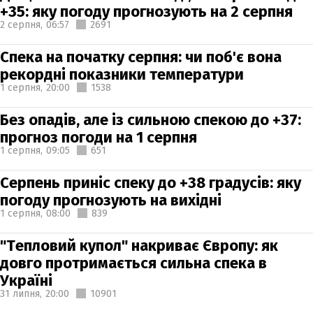
+35: яку погоду прогнозують на 2 серпня
2 серпня,
06:57
2691
Спека на початку серпня: чи поб'є вона
рекордні показники температури
1 серпня,
20:00
1538
Без опадів, але із сильною спекою до +37:
прогноз погоди на 1 серпня
1 серпня,
09:05
651
Серпень приніс спеку до +38 градусів: яку
погоду прогнозують на вихідні
1 серпня,
08:00
839
"Тепловий купол" накриває Європу: як
довго протримається сильна спека в
Україні
31 липня,
20:00
10901