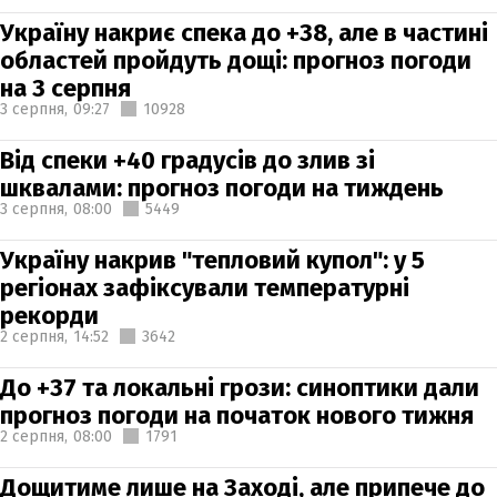
Україну накриє спека до +38, але в частині
областей пройдуть дощі: прогноз погоди
на 3 серпня
3 серпня,
09:27
10928
Від спеки +40 градусів до злив зі
шквалами: прогноз погоди на тиждень
3 серпня,
08:00
5449
Україну накрив "тепловий купол": у 5
регіонах зафіксували температурні
рекорди
2 серпня,
14:52
3642
До +37 та локальні грози: синоптики дали
прогноз погоди на початок нового тижня
2 серпня,
08:00
1791
Дощитиме лише на Заході, але припече до