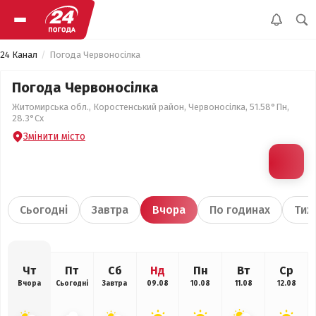
24 Канал
Погода Червоносілка
Погода Червоносілка
Житомирська обл., Коростенський район, Червоносілка, 51.58°Пн,
28.3°Сх
Змінити місто
Сьогодні
Завтра
Вчора
По годинах
Тиж
Чт
Пт
Сб
Нд
Пн
Вт
Ср
Вчора
Сьогодні
Завтра
09.08
10.08
11.08
12.08