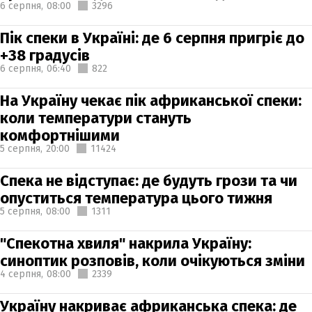
6 серпня,
08:00
3296
Пік спеки в Україні: де 6 серпня пригріє до
+38 градусів
6 серпня,
06:40
822
На Україну чекає пік африканської спеки:
коли температури стануть
комфортнішими
5 серпня,
20:00
11424
Спека не відступає: де будуть грози та чи
опуститься температура цього тижня
5 серпня,
08:00
1311
"Спекотна хвиля" накрила Україну:
синоптик розповів, коли очікуються зміни
4 серпня,
08:00
2339
Україну накриває африканська спека: де