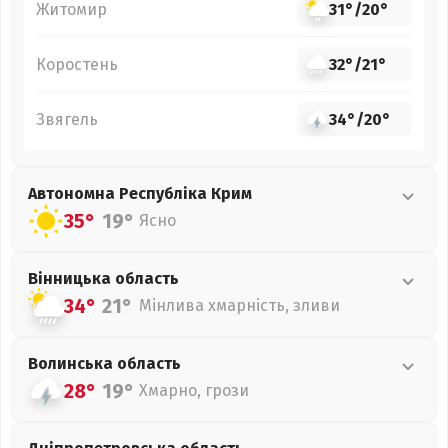
Житомир
31°
/
20°
Коростень
32°
/
21°
Звягель
34°
/
20°
Автономна Республіка Крим
35°
19°
Ясно
Вінницька
область
34°
21°
Мінлива хмарність, зливи
Волинська
область
28°
19°
Хмарно, грози