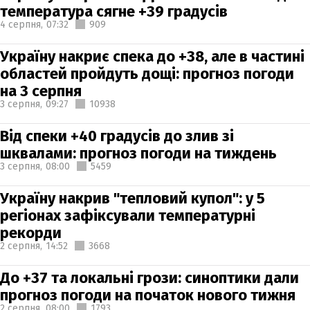
температура сягне +39 градусів
4 серпня,
07:32
909
Україну накриє спека до +38, але в частині
областей пройдуть дощі: прогноз погоди
на 3 серпня
3 серпня,
09:27
10938
Від спеки +40 градусів до злив зі
шквалами: прогноз погоди на тиждень
3 серпня,
08:00
5459
Україну накрив "тепловий купол": у 5
регіонах зафіксували температурні
рекорди
2 серпня,
14:52
3668
До +37 та локальні грози: синоптики дали
прогноз погоди на початок нового тижня
2 серпня,
08:00
1793