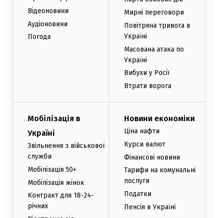
Відеоновини
Мирні переговори
Аудіоновини
Повітряна тривога в
Україні
Погода
Масована атака по
Україні
Вибухи у Росії
Втрати ворога
Мобілізація в
Новини економіки
Ціна нафти
Україні
Курси валют
Звільнення з військової
служби
Фінансові новини
Мобілізація 50+
Тарифи на комунальні
послуги
Мобілізація жінок
Податки
Контракт для 18-24-
річних
Пенсія в Україні