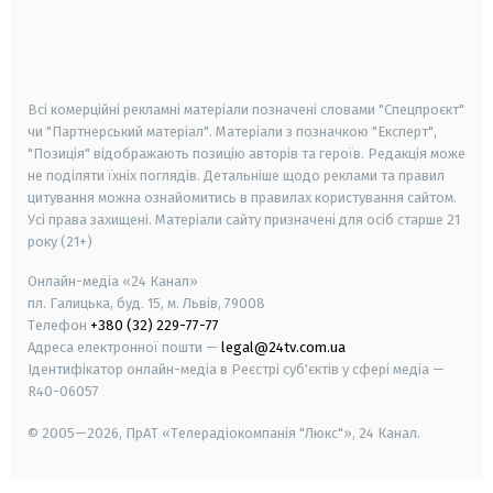
android
apple
smart tv
samsung smart tv
Всі комерційні рекламні матеріали позначені словами "Спецпроєкт"
чи "Партнерський матеріал". Матеріали з позначкою "Експерт",
"Позиція" відображають позицію авторів та героїв. Редакція може
не поділяти їхніх поглядів. Детальніше щодо реклами та правил
цитування можна ознайомитись в правилах користування сайтом.
Усі права захищені.
Матеріали сайту призначені для осіб старше
21
року (21+)
Онлайн-медіа «24 Канал»
пл. Галицька, буд. 15, м. Львів, 79008
Телефон
+380 (32) 229-77-77
Адреса електронної пошти —
legal@24tv.com.ua
Ідентифікатор онлайн-медіа в Реєстрі суб'єктів у сфері медіа —
R40-06057
© 2005—2026,
ПрАТ «Телерадіокомпанія "Люкс"», 24 Канал.