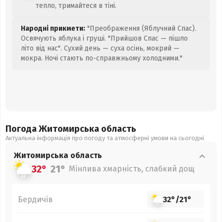
тепло, тримайтеся в тіні.
Народні прикмети:
"Преображення (Яблучний Спас).
Освячують яблука і груші. "Прийшов Спас — пішло
літо від нас". Сухий день — суха осінь, мокрий —
мокра. Ночі стають по-справжньому холодними."
Погода Житомирська
область
Актуальна інформація про погоду та атмосферні умови на сьогодні
Житомирська
область
32°
21°
Мінлива хмарність, слабкий дощ
Бердичів
32°
/
21°