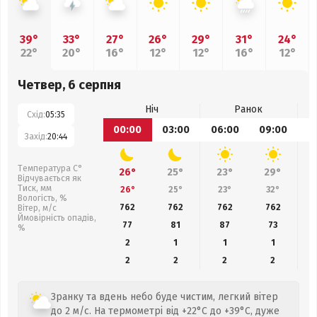
39°
33°
27°
26°
29°
31°
24°
22°
20°
16°
12°
12°
16°
12°
Четвер, 6 серпня
Ніч
Ранок
Схід:
05:35
00:00
03:00
06:00
09:00
1
Захід:
20:44
Температура С°
26°
25°
23°
29°
Відчувається як
Тиск, мм
26°
25°
23°
32°
Вологість, %
762
762
762
762
Вітер, м/с
Ймовірність опадів,
77
81
87
73
%
2
1
1
1
2
2
2
2
Зранку та вдень небо буде чистим, легкий вітер
до 2 м/с. На термометрі від +22°C до +39°C, дуже