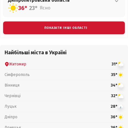
Дніпропетровська
область
36°
23°
Ясно
ПОКАЗАТИ ІНШІ ОБЛАСТІ
Найбільші міста в Україні
Житомир
31°
Сімферополь
35°
Вінниця
34°
Чернівці
32°
Луцьк
28°
Дніпро
36°
Донецьк
36°