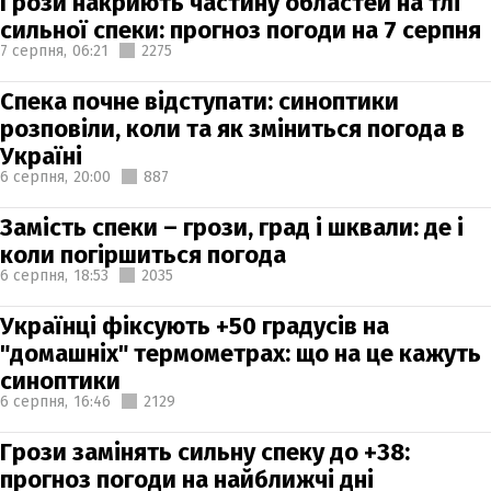
Грози накриють частину областей на тлі
сильної спеки: прогноз погоди на 7 серпня
7 серпня,
06:21
2275
Спека почне відступати: синоптики
розповіли, коли та як зміниться погода в
Україні
6 серпня,
20:00
887
Замість спеки – грози, град і шквали: де і
коли погіршиться погода
6 серпня,
18:53
2035
Українці фіксують +50 градусів на
"домашніх" термометрах: що на це кажуть
синоптики
6 серпня,
16:46
2129
Грози замінять сильну спеку до +38:
прогноз погоди на найближчі дні