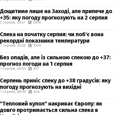
Дощитиме лише на Заході, але припече до
+35: яку погоду прогнозують на 2 серпня
2 серпня,
06:57
2696
Спека на початку серпня: чи поб'є вона
рекордні показники температури
1 серпня,
20:00
1539
Без опадів, але із сильною спекою до +37:
прогноз погоди на 1 серпня
1 серпня,
09:05
657
Серпень приніс спеку до +38 градусів: яку
погоду прогнозують на вихідні
1 серпня,
08:00
846
"Тепловий купол" накриває Європу: як
довго протримається сильна спека в