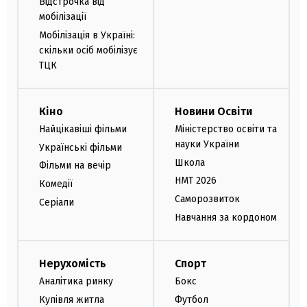
Відстрочка від
мобілізації
Мобілізація в Україні:
скільки осіб мобілізує
ТЦК
Кіно
Новини Освіти
Найцікавіші фільми
Міністерство освіти та
науки України
Українські фільми
Школа
Фільми на вечір
НМТ 2026
Комедії
Саморозвиток
Серіали
Навчання за кордоном
Нерухомість
Спорт
Аналітика ринку
Бокс
Купівля житла
Футбол