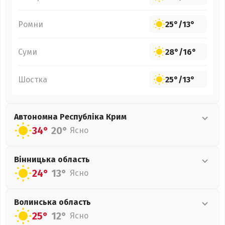
Ромни
25°
/
13°
Суми
28°
/
16°
Шостка
25°
/
13°
Автономна Республіка Крим
34°
20°
Ясно
Вінницька
область
24°
13°
Ясно
Волинська
область
25°
12°
Ясно