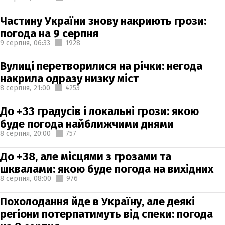
Частину України знову накриють грози:
погода на 9 серпня
9 серпня,
06:33
1928
Вулиці перетворилися на річки: негода
накрила одразу низку міст
8 серпня,
21:00
4253
До +33 градусів і локальні грози: якою
буде погода найближчими днями
8 серпня,
20:00
757
До +38, але місцями з грозами та
шквалами: якою буде погода на вихідних
8 серпня,
08:00
976
Похолодання йде в Україну, але деякі
регіони потерпатимуть від спеки: погода