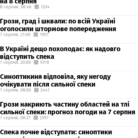
на 8 серпня
8 серпня,
06:46
1334
Грози, град і шквали: по всій Україні
оголосили штормове попередження
7 серпня,
21:00
1957
В Україні дещо похолодає: як надовго
відступить спека
7 серпня,
20:00
9310
Синоптикиня відповіла, яку негоду
очікувати після сильної спеки
7 серпня,
08:00
2441
Грози накриють частину областей на тлі
сильної спеки: прогноз погоди на 7 серпня
7 серпня,
06:21
2397
Спека почне відступати: синоптики