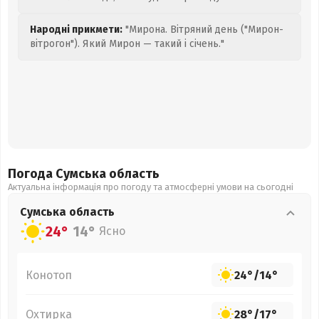
Народні прикмети:
"Мирона. Вітряний день ("Мирон-
вітрогон"). Який Мирон — такий і січень."
Погода Сумська
область
Актуальна інформація про погоду та атмосферні умови на сьогодні
Сумська
область
24°
14°
Ясно
Конотоп
24°
/
14°
Охтирка
28°
/
17°