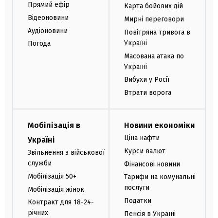
Прямий ефір
Карта бойових дій
Відеоновини
Мирні переговори
Аудіоновини
Повітряна тривога в
Україні
Погода
Масована атака по
Україні
Вибухи у Росії
Втрати ворога
Мобілізація в
Новини економіки
Ціна нафти
Україні
Курси валют
Звільнення з військової
служби
Фінансові новини
Мобілізація 50+
Тарифи на комунальні
послуги
Мобілізація жінок
Податки
Контракт для 18-24-
річних
Пенсія в Україні