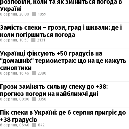
розповіли, коли та як зміниться погода в
Україні
6 серпня,
20:00
1059
Замість спеки – грози, град і шквали: де і
коли погіршиться погода
6 серпня,
18:53
2131
Українці фіксують +50 градусів на
"домашніх" термометрах: що на це кажуть
синоптики
6 серпня,
16:46
2380
Грози замінять сильну спеку до +38:
прогноз погоди на найближчі дні
6 серпня,
08:00
3358
Пік спеки в Україні: де 6 серпня пригріє до
+38 градусів
6 серпня,
06:40
842