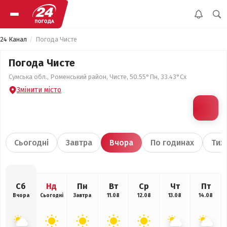
24 Канал
Погода Чисте
Погода Чисте
Сумська обл., Роменський район, Чисте, 50.55°Пн, 33.43°Сх
Змінити місто
Сьогодні
Завтра
Вчора
По годинах
Тиж
Сб
Нд
Пн
Вт
Ср
Чт
Пт
Вчора
Сьогодні
Завтра
11.08
12.08
13.08
14.08