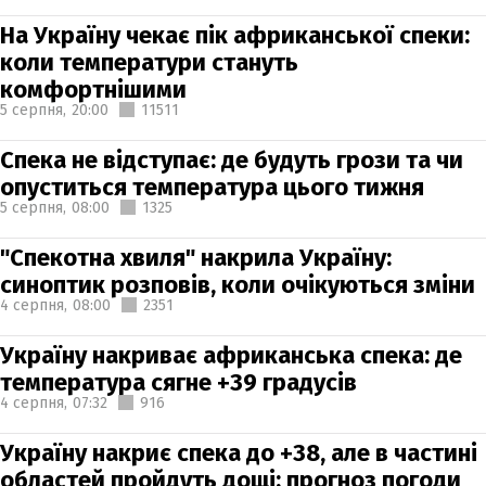
На Україну чекає пік африканської спеки:
коли температури стануть
комфортнішими
5 серпня,
20:00
11511
Спека не відступає: де будуть грози та чи
опуститься температура цього тижня
5 серпня,
08:00
1325
"Спекотна хвиля" накрила Україну:
синоптик розповів, коли очікуються зміни
4 серпня,
08:00
2351
Україну накриває африканська спека: де
температура сягне +39 градусів
4 серпня,
07:32
916
Україну накриє спека до +38, але в частині
областей пройдуть дощі: прогноз погоди