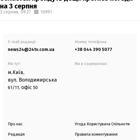
на 3 серпня
3 серпня,
09:27
10997
E-mail редакції
Номер телефону:
news24@24tv.com.ua
+38 044 390 5077
Ми тут:
Ми в соцмережах:
м.Київ
,
вул. Володимирська
офіс
61/11,
50
Про нас
Угода Користувача Спільноти
Редакція
Правила коментування