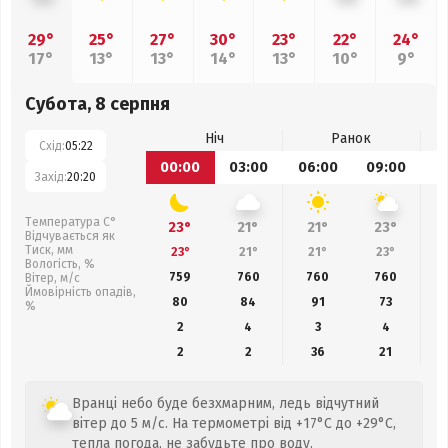
29°
25°
27°
30°
23°
22°
24°
17°
13°
13°
14°
13°
10°
9°
Субота, 8 серпня
Ніч
Ранок
Схід:
05:22
00:00
03:00
06:00
09:00
1
Захід:
20:20
Температура С°
23°
21°
21°
23°
Відчувається як
Тиск, мм
23°
21°
21°
23°
Вологість, %
759
760
760
760
Вітер, м/с
Ймовірність опадів,
80
84
91
73
%
2
4
3
4
2
2
36
21
Вранці небо буде безхмарним, ледь відчутний
вітер до 5 м/с. На термометрі від +17°C до +29°C,
тепла погода, не забудьте про воду.