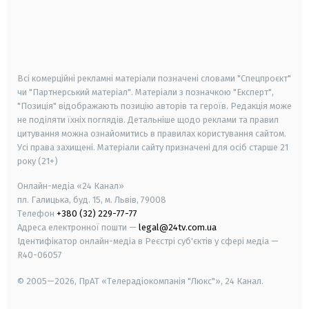
android
apple
smart tv
samsung smart tv
Всі комерційні рекламні матеріали позначені словами "Спецпроєкт"
чи "Партнерський матеріал". Матеріали з позначкою "Експерт",
"Позиція" відображають позицію авторів та героїв. Редакція може
не поділяти їхніх поглядів. Детальніше щодо реклами та правил
цитування можна ознайомитись в правилах користування сайтом.
Усі права захищені.
Матеріали сайту призначені для осіб старше
21
року (21+)
Онлайн-медіа «24 Канал»
пл. Галицька, буд. 15, м. Львів, 79008
Телефон
+380 (32) 229-77-77
Адреса електронної пошти —
legal@24tv.com.ua
Ідентифікатор онлайн-медіа в Реєстрі суб'єктів у сфері медіа —
R40-06057
© 2005—2026,
ПрАТ «Телерадіокомпанія "Люкс"», 24 Канал.