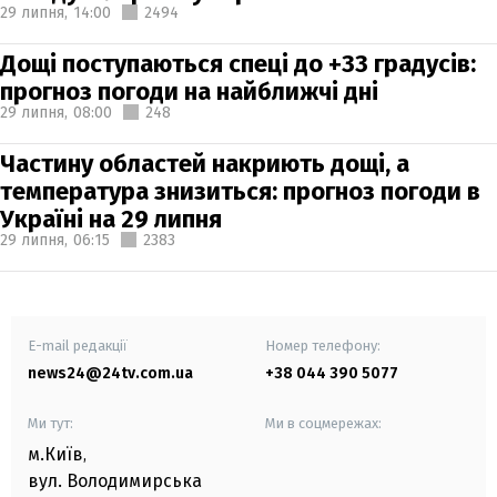
29 липня,
14:00
2494
Дощі поступаються спеці до +33 градусів:
прогноз погоди на найближчі дні
29 липня,
08:00
248
Частину областей накриють дощі, а
температура знизиться: прогноз погоди в
Україні на 29 липня
29 липня,
06:15
2383
E-mail редакції
Номер телефону:
news24@24tv.com.ua
+38 044 390 5077
Ми тут:
Ми в соцмережах:
м.Київ
,
вул. Володимирська