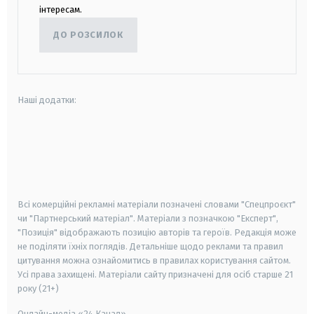
інтересам.
ДО РОЗСИЛОК
Наші додатки:
android
apple
smart tv
samsung smart tv
Всі комерційні рекламні матеріали позначені словами "Спецпроєкт"
чи "Партнерський матеріал". Матеріали з позначкою "Експерт",
"Позиція" відображають позицію авторів та героїв. Редакція може
не поділяти їхніх поглядів. Детальніше щодо реклами та правил
цитування можна ознайомитись в правилах користування сайтом.
Усі права захищені.
Матеріали сайту призначені для осіб старше
21
року (21+)
Онлайн-медіа «24 Канал»