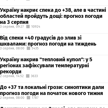
Україну накриє спека до +38, але в частині
областей пройдуть дощі: прогноз погоди
на 3 серпня
3 серпня,
09:27
10924
Від спеки +40 градусів до злив зі
шквалами: прогноз погоди на тиждень
3 серпня,
08:00
5435
Україну накрив "тепловий купол": у 5
регіонах зафіксували температурні
рекорди
2 серпня,
14:52
3633
До +37 та локальні грози: синоптики дали
прогноз погоди на початок нового тижня
2 серпня,
08:00
1787