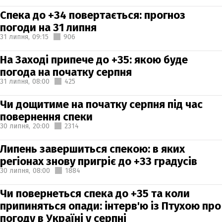
Спека до +34 повертається: прогноз
погоди на 31 липня
31 липня,
09:15
906
На Заході припече до +35: якою буде
погода на початку серпня
31 липня,
08:00
425
Чи дощитиме на початку серпня під час
повернення спеки
30 липня,
20:00
2314
Липень завершиться спекою: в яких
регіонах знову пригріє до +33 градусів
30 липня,
08:00
1884
Чи повернеться спека до +35 та коли
припиняться опади: інтерв'ю із Птухою про
погоду в Україні у серпні