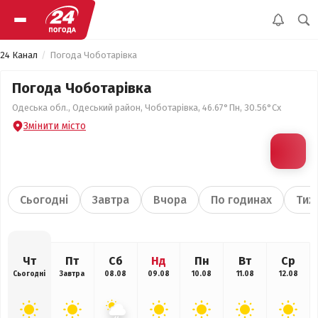
24 Канал
Погода Чоботарівка
Погода Чоботарівка
Одеська обл., Одеський район, Чоботарівка, 46.67°Пн, 30.56°Сх
Змінити місто
Сьогодні
Завтра
Вчора
По годинах
Тиж
Чт
Пт
Сб
Нд
Пн
Вт
Ср
Сьогодні
Завтра
08.08
09.08
10.08
11.08
12.08