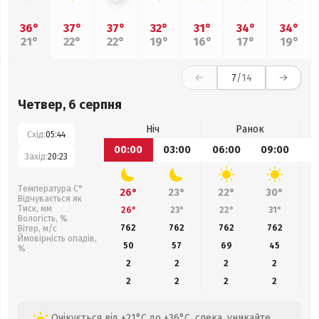
36°
37°
37°
32°
31°
34°
34°
21°
22°
22°
19°
16°
17°
19°
7
/14
Четвер, 6 серпня
Ніч
Ранок
Схід:
05:44
00:00
03:00
06:00
09:00
1
Захід:
20:23
Температура С°
26°
23°
22°
30°
Відчувається як
Тиск, мм
26°
23°
22°
31°
Вологість, %
762
762
762
762
Вітер, м/с
Ймовірність опадів,
50
57
69
45
%
2
2
2
2
2
2
2
2
Очікується від +21°C до +36°C, спека, уникайте