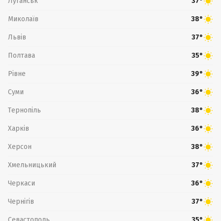
Луганськ
37°
Миколаїв
38°
Львів
37°
Полтава
35°
Рівне
39°
Суми
36°
Тернопіль
38°
Харків
36°
Херсон
38°
Хмельницький
37°
Черкаси
36°
Чернігів
37°
Севастополь
35°