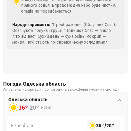
прямого сонця. Впродовж дня небо буде чистим,
опадів не передбачається.
Народні прикмети:
"Преображення (Яблучний Спас).
Освячують яблука і груші. "Прийшов Спас — пішло
літо від нас". Сухий день — суха осінь, мокрий —
мокра. Ночі стають по-справжньому холодними."
Погода Одеська
область
Актуальна інформація про погоду та атмосферні умови на сьогодні
Одеська
область
36°
20°
Ясно
Березівка
36°
/
20°