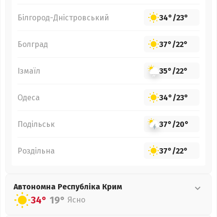
Білгород-Дністровський
34°
/
23°
Болград
37°
/
22°
Ізмаїл
35°
/
22°
Одеса
34°
/
23°
Подільськ
37°
/
20°
Роздільна
37°
/
22°
Автономна Республіка Крим
34°
19°
Ясно