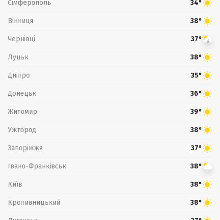
Сімферополь
34°
Вінниця
38°
Чернівці
37°
Луцьк
38°
Дніпро
35°
Донецьк
36°
Житомир
39°
Ужгород
38°
Запоріжжя
37°
Івано-Франківськ
38°
Київ
38°
Кропивницький
38°