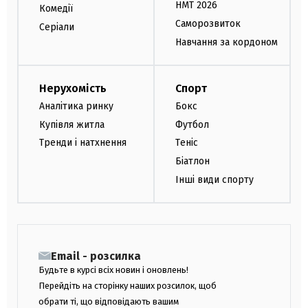
НМТ 2026
Комедії
Саморозвиток
Серіали
Навчання за кордоном
Нерухомість
Спорт
Аналітика ринку
Бокс
Купівля житла
Футбол
Тренди і натхнення
Теніс
Біатлон
Інші види спорту
Email - розсилка
Будьте в курсі всіх новин і оновлень!
Перейдіть на сторінку наших розсилок, щоб
обрати ті, що відповідають вашим