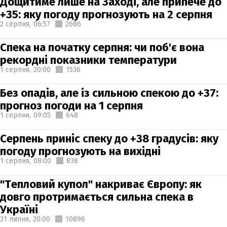
Дощитиме лише на Заході, але припече до
+35: яку погоду прогнозують на 2 серпня
2 серпня,
06:57
2686
Спека на початку серпня: чи поб'є вона
рекордні показники температури
1 серпня,
20:00
1536
Без опадів, але із сильною спекою до +37:
прогноз погоди на 1 серпня
1 серпня,
09:05
648
Серпень приніс спеку до +38 градусів: яку
погоду прогнозують на вихідні
1 серпня,
08:00
838
"Тепловий купол" накриває Європу: як
довго протримається сильна спека в
Україні
31 липня,
20:00
10896