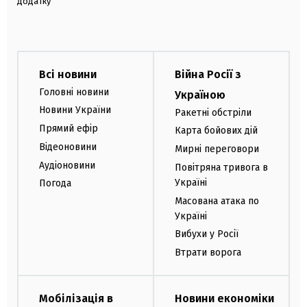
додатку
Всі новини
Війна Росії з
Головні новини
Україною
Новини України
Ракетні обстріли
Прямий ефір
Карта бойових дій
Відеоновини
Мирні переговори
Аудіоновини
Повітряна тривога в
Україні
Погода
Масована атака по
Україні
Вибухи у Росії
Втрати ворога
Мобілізація в
Новини економіки