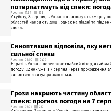
потерпатимуть від спеки: погод
7 серпня,
17:39
358
У суботу, 8 серпня, в Україні прогнозують хмарну п
областей накриють дощі, однак на півдні та півден
спека.
Синоптикиня відповіла, яку нег
сильної спеки
7 серпня,
08:00
2409
Наразі в Україні переважає слабкий вітер, який м
погоду. Однак уже із 7 серпня через проходження 
синоптична ситуація зміниться.
Грози накриють частину областе
спеки: прогноз погоди на 7 сер
7 серпня,
06:21
2371
У п'ятницю, 7 серпня, в Україні подекуди утримаєт