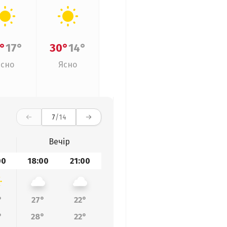
°
17°
30°
14°
Ясно
Ясно
7
/14
Вечір
00
18:00
21:00
°
27°
22°
°
28°
22°