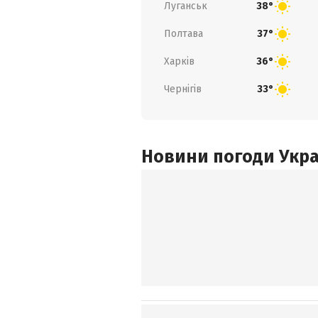
Луганськ
38°
Полтава
37°
Харків
36°
Чернігів
33°
Новини погоди Украї