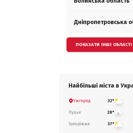
Волинська
область
Дніпропетровська
о
ПОКАЗАТИ ІНШІ ОБЛАСТІ
Найбільші міста в Укра
Ужгород
32°
Луцьк
28°
Запоріжжя
37°