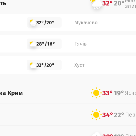
Мін
32°
20°
ть
зли
32°
/
20°
Мукачево
28°
/
16°
Тячів
32°
/
20°
Хуст
33°
19°
ка Крим
Ясн
34°
22°
Пер