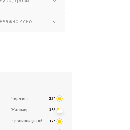
муро, грози
еважно ясно
Чернівці
33°
Житомир
33°
Кропивницький
37°