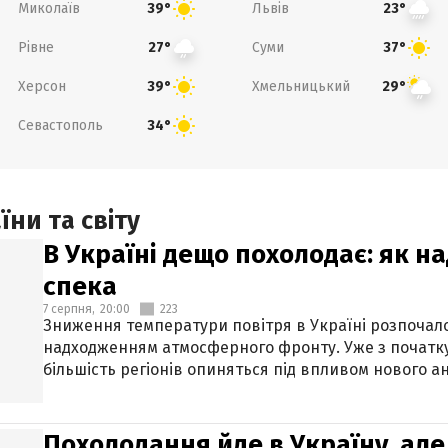
Миколаїв
Львів
39°
23°
Рівне
Суми
27°
37°
Херсон
Хмельницький
39°
29°
Севастополь
34°
ни та світу
В Україні дещо похолодає: як н
спека
7 серпня,
20:00
223
Зниження температури повітря в Україні розпочалос
надходженням атмосферного фронту. Уже з початку
більшість регіонів опиняться під впливом нового а
Похолодання йде в Україну, але