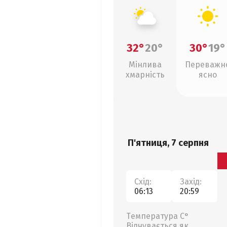
32°
20°
30°
19°
Мінлива
Переважн
хмарність
ясно
П'ятниця, 7 серпня
Схід:
Захід:
06:13
20:59
Температура С°
Відчувається як