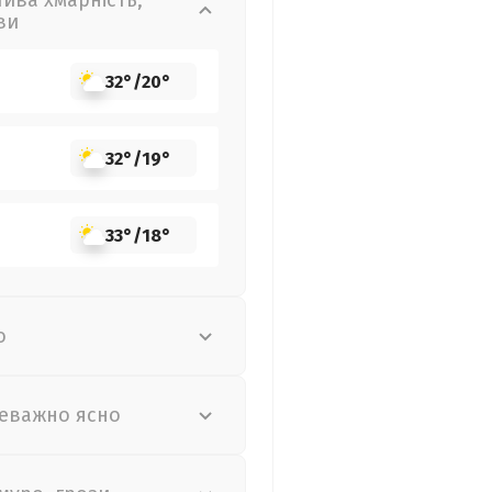
лива хмарність,
ви
32°
/
20°
32°
/
19°
33°
/
18°
о
еважно ясно