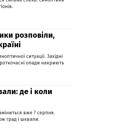
іонів.
ики розповіли,
країні
оптичної ситуації. Західні
ороткочасні опади накриють
вали: де і коли
 зміниться вже 7 серпня.
ж град і шквали.