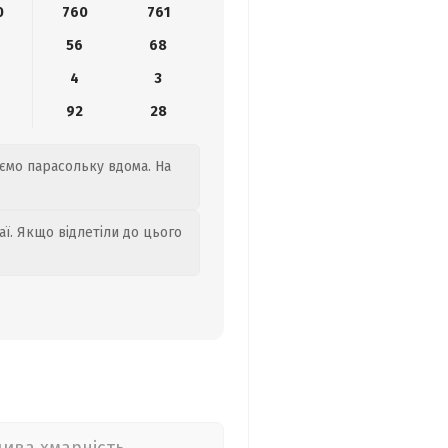
0
760
761
0
56
68
4
3
92
28
аємо парасольку вдома. На
аї. Якщо відлетіли до цього