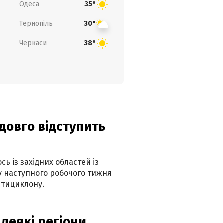
Одеса
35°
Тернопіль
30°
Черкаси
38°
адовго відступить
ь із західних областей із
 наступного робочого тижня
нтициклону.
 деякі регіони