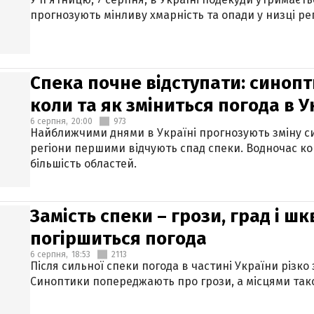
прогнозують мінливу хмарність та опади у низці рег
Спека почне відступати: синопт
коли та як зміниться погода в У
6 серпня,
20:00
973
Найближчими днями в Україні прогнозують зміну син
регіони першими відчують спад спеки. Водночас к
більшість областей.
Замість спеки – грози, град і шк
погіршиться погода
6 серпня,
18:53
2113
Після сильної спеки погода в частині України різко
Синоптики попереджають про грози, а місцями тако