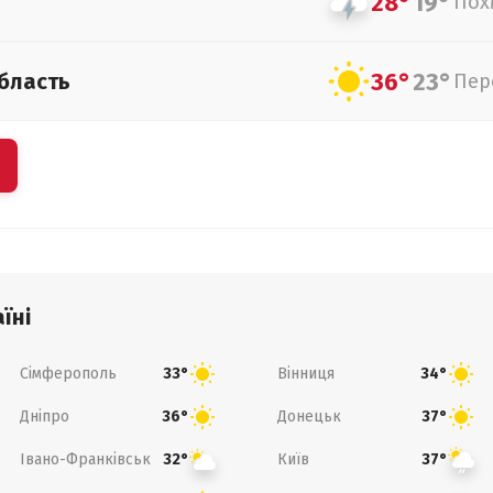
28°
19°
Пох
36°
23°
бласть
Пер
їні
Сімферополь
Вінниця
33°
34°
Дніпро
Донецьк
36°
37°
Івано-Франківськ
Київ
32°
37°