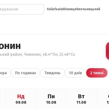
Київ
Львів
Вінниця
Хмельницький
онин
ький район, Чомонин, 48.4°Пн, 22.46°Сх
ора
По годинах
Тиждень
10 днів
2 тижні
Нд
Пн
Вт
09.08
10.08
11.08
1