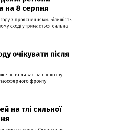
а на 8 серпня
огоду з проясненнями. Більшість
ному сході утримається сильна
оду очікувати після
айже не впливає на спекотну
атмосферного фронту
й на тлі сильної
пня
ься сильна спека. Синоптики