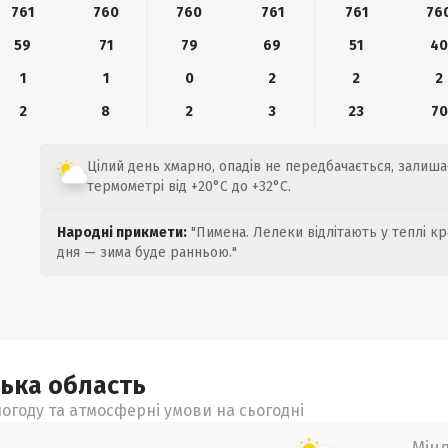
761
760
760
761
761
76
59
71
79
69
51
4
1
1
0
2
2
2
2
8
2
3
23
70
Цілий день хмарно, опадів не передбачається, залиш
термометрі від +20°C до +32°C.
Народні прикмети:
"Пимена. Лелеки відлітають у теплі кр
дня — зима буде ранньою."
ська
область
огоду та атмосферні умови на сьогодні