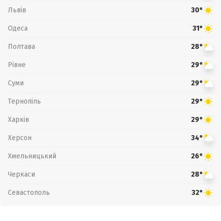
Львів
30°
Одеса
31°
Полтава
28°
Рівне
29°
Суми
29°
Тернопіль
29°
Харків
29°
Херсон
34°
Хмельницький
26°
Черкаси
28°
Севастополь
32°