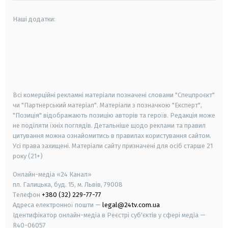
Наші додатки:
android
apple
smart tv
samsung smart tv
Всі комерційні рекламні матеріали позначені словами "Спецпроєкт"
чи "Партнерський матеріал". Матеріали з позначкою "Експерт",
"Позиція" відображають позицію авторів та героїв. Редакція може
не поділяти їхніх поглядів. Детальніше щодо реклами та правил
цитування можна ознайомитись в правилах користування сайтом.
Усі права захищені.
Матеріали сайту призначені для осіб старше
21
року (21+)
Онлайн-медіа «24 Канал»
пл. Галицька, буд. 15, м. Львів, 79008
Телефон
+380 (32) 229-77-77
Адреса електронної пошти —
legal@24tv.com.ua
Ідентифікатор онлайн-медіа в Реєстрі суб'єктів у сфері медіа —
R40-06057