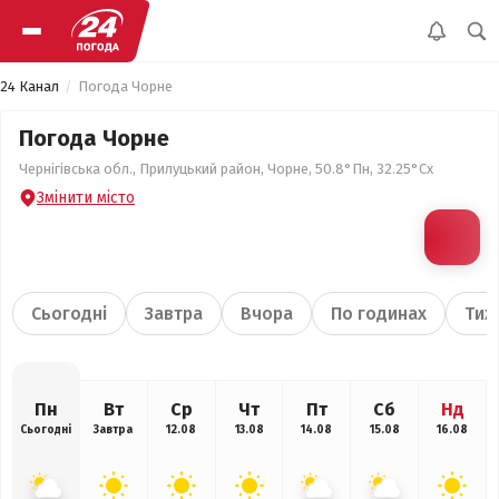
24 Канал
Погода Чорне
Погода Чорне
Чернігівська обл., Прилуцький район, Чорне, 50.8°Пн, 32.25°Сх
Змінити місто
Сьогодні
Завтра
Вчора
По годинах
Тиж
Пн
Вт
Ср
Чт
Пт
Сб
Нд
Сьогодні
Завтра
12.08
13.08
14.08
15.08
16.08