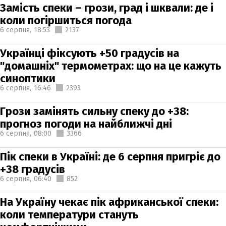
Замість спеки – грози, град і шквали: де і
коли погіршиться погода
6 серпня,
18:53
2137
Українці фіксують +50 градусів на
"домашніх" термометрах: що на це кажуть
синоптики
6 серпня,
16:46
2393
Грози замінять сильну спеку до +38:
прогноз погоди на найближчі дні
6 серпня,
08:00
3366
Пік спеки в Україні: де 6 серпня пригріє до
+38 градусів
6 серпня,
06:40
852
На Україну чекає пік африканської спеки:
коли температури стануть