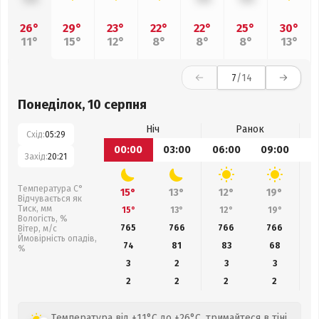
26°
29°
23°
22°
22°
25°
30°
11°
15°
12°
8°
8°
8°
13°
7
/14
Понеділок, 10 серпня
Ніч
Ранок
Схід:
05:29
00:00
03:00
06:00
09:00
1
Захід:
20:21
Температура С°
15°
13°
12°
19°
Відчувається як
Тиск, мм
15°
13°
12°
19°
Вологість, %
765
766
766
766
Вітер, м/с
Ймовірність опадів,
74
81
83
68
%
3
2
3
3
2
2
2
2
Температура від +11°C до +26°C, тримайтеся в тіні