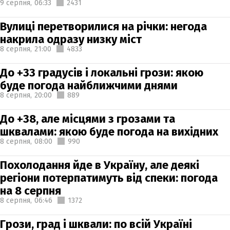
9 серпня,
06:33
2431
Вулиці перетворилися на річки: негода
накрила одразу низку міст
8 серпня,
21:00
4833
До +33 градусів і локальні грози: якою
буде погода найближчими днями
8 серпня,
20:00
889
До +38, але місцями з грозами та
шквалами: якою буде погода на вихідних
8 серпня,
08:00
990
Похолодання йде в Україну, але деякі
регіони потерпатимуть від спеки: погода
на 8 серпня
8 серпня,
06:46
1372
Грози, град і шквали: по всій Україні