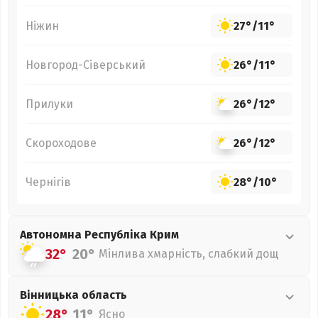
Ніжин
27°
/
11°
Новгород-Сіверський
26°
/
11°
Прилуки
26°
/
12°
Скороходове
26°
/
12°
Чернігів
28°
/
10°
Автономна Республіка Крим
32°
20°
Мінлива хмарність, слабкий дощ
Вінницька
область
28°
11°
Ясно