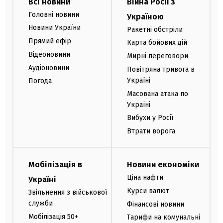
Всі новини
Війна Росії з
Головні новини
Україною
Новини України
Ракетні обстріли
Прямий ефір
Карта бойових дій
Відеоновини
Мирні переговори
Аудіоновини
Повітряна тривога в
Україні
Погода
Масована атака по
Україні
Вибухи у Росії
Втрати ворога
Мобілізація в
Новини економіки
Ціна нафти
Україні
Курси валют
Звільнення з військової
служби
Фінансові новини
Мобілізація 50+
Тарифи на комунальні