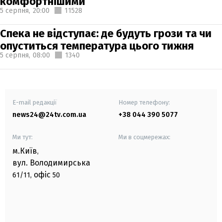
комфортнішими
5 серпня,
20:00
11528
Спека не відступає: де будуть грози та чи
опуститься температура цього тижня
5 серпня,
08:00
1340
E-mail редакції
Номер телефону:
news24@24tv.com.ua
+38 044 390 5077
Ми тут:
Ми в соцмережах:
м.Київ
,
вул. Володимирська
офіс
61/11,
50