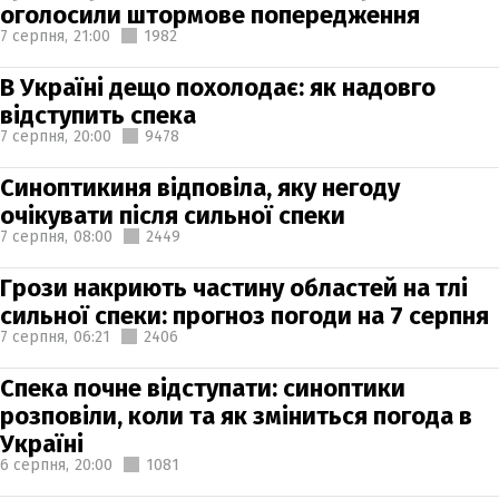
оголосили штормове попередження
7 серпня,
21:00
1982
В Україні дещо похолодає: як надовго
відступить спека
7 серпня,
20:00
9478
Синоптикиня відповіла, яку негоду
очікувати після сильної спеки
7 серпня,
08:00
2449
Грози накриють частину областей на тлі
сильної спеки: прогноз погоди на 7 серпня
7 серпня,
06:21
2406
Спека почне відступати: синоптики
розповіли, коли та як зміниться погода в
Україні
6 серпня,
20:00
1081