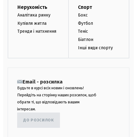
Нерухомість
Спорт
Аналітика ринку
Бокс
Купівля житла
Футбол
Тренди і натхнення
Теніс
Біатлон
Інші види спорту
Email - розсилка
Будьте в курсі всіх новин і оновлень!
Перейдіть на сторінку наших розсилок, щоб
обрати ті, що відповідають вашим
інтересам.
ДО РОЗСИЛОК