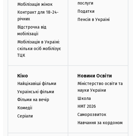
послуги
Мобілізація жінок
Податки
Контракт для 18-24-
річних
Пенсія в Україні
Відстрочка від
мобілізації
Мобілізація в Україні:
скільки осіб мобілізує
ТЦК
Кіно
Новини Освіти
Найцікавіші фільми
Міністерство освіти та
науки України
Українські фільми
Школа
Фільми на вечір
НМТ 2026
Комедії
Саморозвиток
Серіали
Навчання за кордоном