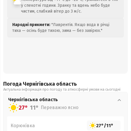
у спекотні години. Зранку та вдень небо буде
чистим, слабкий вітер до 3 м/с.
Народні прикмети:
"Лаврентія. Якщо вода в річці
тиха — осінь буде тихою, зима — без завірюх."
Погода Чернігівська
область
Актуальна інформація про погоду та атмосферні умови на сьогодні
Чернігівська
область
27°
11°
Переважно ясно
Корюківка
27°
/
11°