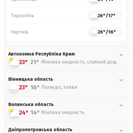
Тернопіль
26°
/
17°
Чортків
26°
/
16°
Автономна Республіка Крим
33°
21°
Мінлива хмарність, слабкий дощ
Вінницька
область
23°
16°
Похмуро, зливи
Волинська
область
24°
14°
Мінлива хмарність
Дніпропетровська
область