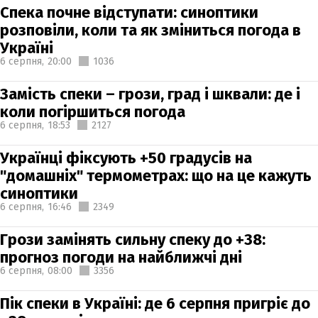
Спека почне відступати: синоптики
розповіли, коли та як зміниться погода в
Україні
6 серпня,
20:00
1036
Замість спеки – грози, град і шквали: де і
коли погіршиться погода
6 серпня,
18:53
2127
Українці фіксують +50 градусів на
"домашніх" термометрах: що на це кажуть
синоптики
6 серпня,
16:46
2349
Грози замінять сильну спеку до +38:
прогноз погоди на найближчі дні
6 серпня,
08:00
3356
Пік спеки в Україні: де 6 серпня пригріє до