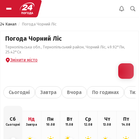
24 Канал
Погода Чорний Ліс
Погода Чорний Ліс
Тернопільська обл., Тернопільський район, Чорний Ліс, 49.92°Пн,
25.42°Сх
Змінити місто
Сьогодні
Завтра
Вчора
По годинах
Тиж
Сб
Нд
Пн
Вт
Ср
Чт
Пт
Сьогодні
Завтра
10.08
11.08
12.08
13.08
14.08