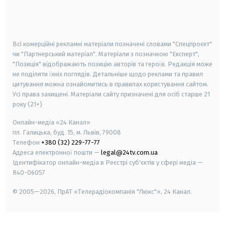
android
apple
smart tv
samsung smart tv
Всі комерційні рекламні матеріали позначені словами "Спецпроєкт"
чи "Партнерський матеріал". Матеріали з позначкою "Експерт",
"Позиція" відображають позицію авторів та героїв. Редакція може
не поділяти їхніх поглядів. Детальніше щодо реклами та правил
цитування можна ознайомитись в правилах користування сайтом.
Усі права захищені.
Матеріали сайту призначені для осіб старше
21
року (21+)
Онлайн-медіа «24 Канал»
пл. Галицька, буд. 15, м. Львів, 79008
Телефон
+380 (32) 229-77-77
Адреса електронної пошти —
legal@24tv.com.ua
Ідентифікатор онлайн-медіа в Реєстрі суб'єктів у сфері медіа —
R40-06057
© 2005—2026,
ПрАТ «Телерадіокомпанія "Люкс"», 24 Канал.