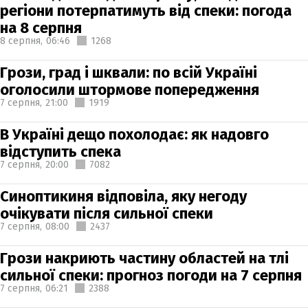
регіони потерпатимуть від спеки: погода
на 8 серпня
8 серпня,
06:46
1268
Грози, град і шквали: по всій Україні
оголосили штормове попередження
7 серпня,
21:00
1919
В Україні дещо похолодає: як надовго
відступить спека
7 серпня,
20:00
7082
Синоптикиня відповіла, яку негоду
очікувати після сильної спеки
7 серпня,
08:00
2437
Грози накриють частину областей на тлі
сильної спеки: прогноз погоди на 7 серпня
7 серпня,
06:21
2388