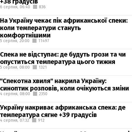
+38 градусів
6 серпня,
06:40
836
На Україну чекає пік африканської спеки:
коли температури стануть
комфортнішими
5 серпня,
20:00
11497
Спека не відступає: де будуть грози та чи
опуститься температура цього тижня
5 серпня,
08:00
1321
"Спекотна хвиля" накрила Україну:
синоптик розповів, коли очікуються зміни
4 серпня,
08:00
2350
Україну накриває африканська спека: де
температура сягне +39 градусів
4 серпня,
07:32
912