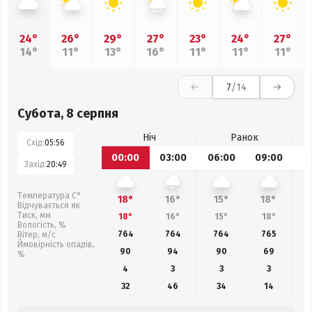
24°
26°
29°
27°
23°
24°
27°
14°
11°
13°
16°
11°
11°
11°
7
/14
Субота, 8 серпня
Ніч
Ранок
Схід:
05:56
00:00
03:00
06:00
09:00
1
Захід:
20:49
Температура С°
18°
16°
15°
18°
Відчувається як
Тиск, мм
18°
16°
15°
18°
Вологість, %
764
764
764
765
Вітер, м/с
Ймовірність опадів,
90
94
90
69
%
4
3
3
3
32
46
34
14