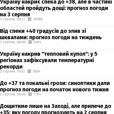
Україну накриє спека до +38, але в частині
областей пройдуть дощі: прогноз погоди
на 3 серпня
3 серпня,
09:27
10988
Від спеки +40 градусів до злив зі
шквалами: прогноз погоди на тиждень
3 серпня,
08:00
5464
Україну накрив "тепловий купол": у 5
регіонах зафіксували температурні
рекорди
2 серпня,
14:52
3684
До +37 та локальні грози: синоптики дали
прогноз погоди на початок нового тижня
2 серпня,
08:00
1794
Дощитиме лише на Заході, але припече до
+35: яку погоду прогнозують на 2 серпня