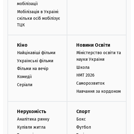
мобілізації
Мобілізація в Україні:
скільки осіб мобілізує
ТЦК
Кіно
Новини Освіти
Найцікавіші фільми
Міністерство освіти та
науки України
Українські фільми
Школа
Фільми на вечір
НМТ 2026
Комедії
Саморозвиток
Серіали
Навчання за кордоном
Нерухомість
Спорт
Аналітика ринку
Бокс
Купівля житла
Футбол