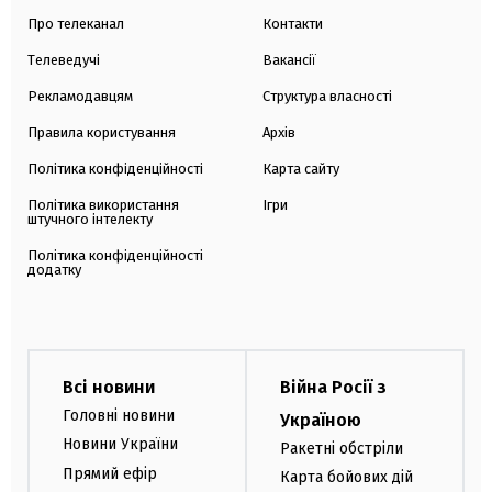
Про телеканал
Контакти
Телеведучі
Вакансії
Рекламодавцям
Структура власності
Правила користування
Архів
Політика конфіденційності
Карта сайту
Політика використання
Ігри
штучного інтелекту
Політика конфіденційності
додатку
Всі новини
Війна Росії з
Головні новини
Україною
Новини України
Ракетні обстріли
Прямий ефір
Карта бойових дій