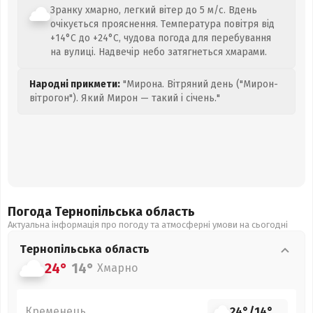
Зранку хмарно, легкий вітер до 5 м/с. Вдень
очікується прояснення. Температура повітря від
+14°C до +24°C, чудова погода для перебування
на вулиці. Надвечір небо затягнеться хмарами.
Народні прикмети:
"Мирона. Вітряний день ("Мирон-
вітрогон"). Який Мирон — такий і січень."
Погода Тернопільська
область
Актуальна інформація про погоду та атмосферні умови на сьогодні
Тернопільська
область
24°
14°
Хмарно
Кременець
24°
/
14°