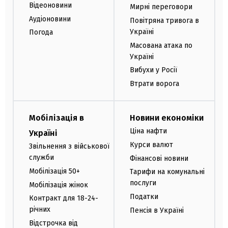
Відеоновини
Мирні переговори
Аудіоновини
Повітряна тривога в
Україні
Погода
Масована атака по
Україні
Вибухи у Росії
Втрати ворога
Мобілізація в
Новини економіки
Ціна нафти
Україні
Курси валют
Звільнення з військової
служби
Фінансові новини
Мобілізація 50+
Тарифи на комунальні
послуги
Мобілізація жінок
Податки
Контракт для 18-24-
річних
Пенсія в Україні
Відстрочка від