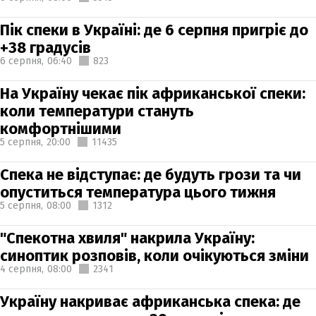
Пік спеки в Україні: де 6 серпня пригріє до
+38 градусів
6 серпня,
06:40
823
На Україну чекає пік африканської спеки:
коли температури стануть
комфортнішими
5 серпня,
20:00
11435
Спека не відступає: де будуть грози та чи
опуститься температура цього тижня
5 серпня,
08:00
1312
"Спекотна хвиля" накрила Україну:
синоптик розповів, коли очікуються зміни
4 серпня,
08:00
2341
Україну накриває африканська спека: де