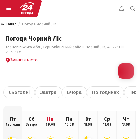
24 Канал
Погода Чорний Ліс
Погода Чорний Ліс
Тернопільська обл., Тернопільський район, Чорний Ліс, 49.72°Пн,
25.76°Сх
Змінити місто
Сьогодні
Завтра
Вчора
По годинах
Тиж
Пт
Сб
Нд
Пн
Вт
Ср
Чт
Сьогодні
Завтра
09.08
10.08
11.08
12.08
13.08