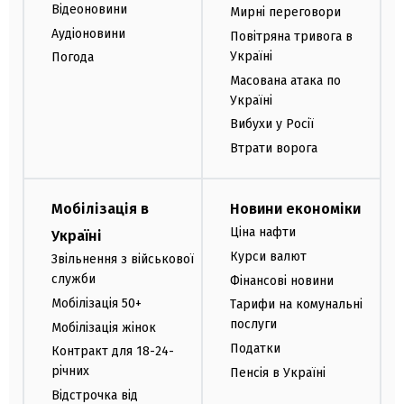
Відеоновини
Мирні переговори
Аудіоновини
Повітряна тривога в
Україні
Погода
Масована атака по
Україні
Вибухи у Росії
Втрати ворога
Мобілізація в
Новини економіки
Ціна нафти
Україні
Курси валют
Звільнення з військової
служби
Фінансові новини
Мобілізація 50+
Тарифи на комунальні
послуги
Мобілізація жінок
Податки
Контракт для 18-24-
річних
Пенсія в Україні
Відстрочка від