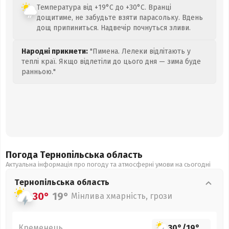
Температура від +19°C до +30°C. Вранці
дощитиме, не забудьте взяти парасольку. Вдень
дощ припиниться. Надвечір почнуться зливи.
Народні прикмети:
"Пимена. Лелеки відлітають у
теплі краї. Якщо відлетіли до цього дня — зима буде
ранньою."
Погода Тернопільська
область
Актуальна інформація про погоду та атмосферні умови на сьогодні
Тернопільська
область
30°
19°
Мінлива хмарність, грози
Кременець
30°
/
19°