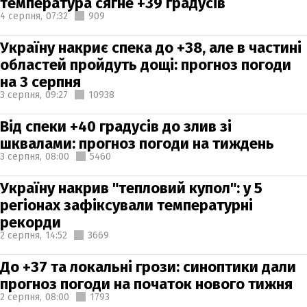
температура сягне +39 градусів
4 серпня,
07:32
909
Україну накриє спека до +38, але в частині
областей пройдуть дощі: прогноз погоди
на 3 серпня
3 серпня,
09:27
10938
Від спеки +40 градусів до злив зі
шквалами: прогноз погоди на тиждень
3 серпня,
08:00
5460
Україну накрив "тепловий купол": у 5
регіонах зафіксували температурні
рекорди
2 серпня,
14:52
3669
До +37 та локальні грози: синоптики дали
прогноз погоди на початок нового тижня
2 серпня,
08:00
1793