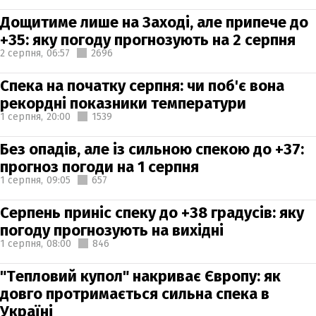
Дощитиме лише на Заході, але припече до
+35: яку погоду прогнозують на 2 серпня
2 серпня,
06:57
2696
Спека на початку серпня: чи поб'є вона
рекордні показники температури
1 серпня,
20:00
1539
Без опадів, але із сильною спекою до +37:
прогноз погоди на 1 серпня
1 серпня,
09:05
657
Серпень приніс спеку до +38 градусів: яку
погоду прогнозують на вихідні
1 серпня,
08:00
846
"Тепловий купол" накриває Європу: як
довго протримається сильна спека в
Україні