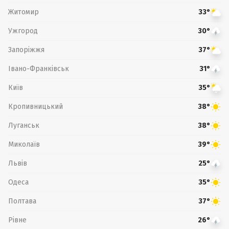
Житомир
33°
Ужгород
30°
Запоріжжя
37°
Івано-Франківськ
31°
Київ
35°
Кропивницький
38°
Луганськ
38°
Миколаїв
39°
Львів
25°
Одеса
35°
Полтава
37°
Рівне
26°