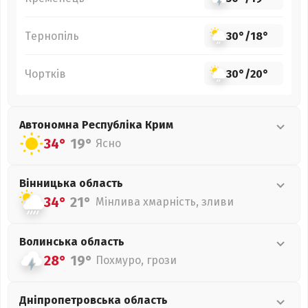
Тернопіль
30°
/
18°
Чортків
30°
/
20°
Автономна Республіка Крим
34°
19°
Ясно
Вінницька
область
34°
21°
Мінлива хмарність, зливи
Волинська
область
28°
19°
Похмуро, грози
Дніпропетровська
область