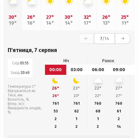
30°
26°
27°
30°
32°
26°
25°
19°
16°
14°
14°
17°
13°
11°
7
/14
П'ятниця, 7 серпня
Ніч
Ранок
Схід:
05:55
00:00
03:00
06:00
09:00
1
Захід:
20:49
Температура С°
26°
23°
22°
27°
Відчувається як
Тиск, мм
26°
23°
22°
27°
Вологість, %
761
761
760
760
Вітер, м/с
Ймовірність опадів,
53
62
68
61
%
2
1
1
2
2
2
2
14