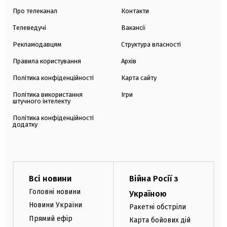
Про телеканал
Контакти
Телеведучі
Вакансії
Рекламодавцям
Структура власності
Правила користування
Архів
Політика конфіденційності
Карта сайту
Політика використання
Ігри
штучного інтелекту
Політика конфіденційності
додатку
Всі новини
Війна Росії з
Головні новини
Україною
Новини України
Ракетні обстріли
Прямий ефір
Карта бойових дій