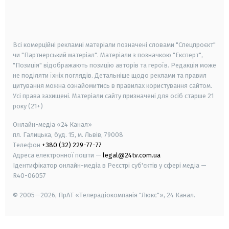
android
apple
smart tv
samsung smart tv
Всі комерційні рекламні матеріали позначені словами "Спецпроєкт"
чи "Партнерський матеріал". Матеріали з позначкою "Експерт",
"Позиція" відображають позицію авторів та героїв. Редакція може
не поділяти їхніх поглядів. Детальніше щодо реклами та правил
цитування можна ознайомитись в правилах користування сайтом.
Усі права захищені.
Матеріали сайту призначені для осіб старше
21
року (21+)
Онлайн-медіа «24 Канал»
пл. Галицька, буд. 15, м. Львів, 79008
Телефон
+380 (32) 229-77-77
Адреса електронної пошти —
legal@24tv.com.ua
Ідентифікатор онлайн-медіа в Реєстрі суб'єктів у сфері медіа —
R40-06057
© 2005—2026,
ПрАТ «Телерадіокомпанія "Люкс"», 24 Канал.