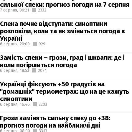
сильної спеки: прогноз погоди на 7 серпня
7 серпня,
06:21
2332
Спека почне відступати: синоптики
розповіли, коли та як зміниться погода в
Україні
6 серпня,
20:00
929
Замість спеки – грози, град і шквали: де і
коли погіршиться погода
6 серпня,
18:53
2074
Українці фіксують +50 градусів на
"домашніх" термометрах: що на це кажуть
синоптики
6 серпня,
16:46
2203
Грози замінять сильну спеку до +38:
прогноз погоди на найближчі дні
6 серпня,
08:00
3313