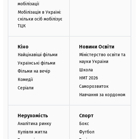
мобілізації
Мобілізація в Україні:
скільки осіб мобілізує
ТЦК
Кіно
Новини Освіти
Найцікавіші фільми
Міністерство освіти та
науки України
Українські фільми
Школа
Фільми на вечір
НМТ 2026
Комедії
Саморозвиток
Серіали
Навчання за кордоном
Нерухомість
Спорт
Аналітика ринку
Бокс
Купівля житла
Футбол