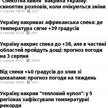
"Спекотна хвиля" накрила Україну:
синоптик розповів, коли очікуються зміни
4 серпня,
08:00
2321
Україну накриває африканська спека: де
температура сягне +39 градусів
4 серпня,
07:32
900
Україну накриє спека до +38, але в частині
областей пройдуть дощі: прогноз погоди
на 3 серпня
3 серпня,
09:27
10931
Від спеки +40 градусів до злив зі
шквалами: прогноз погоди на тиждень
3 серпня,
08:00
5451
Україну накрив "тепловий купол": у 5
регіонах зафіксували температурні
рекорди