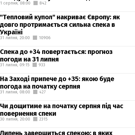
1 серпня,
08:00
842
"Тепловий купол" накриває Європу: як
довго протримається сильна спека в
Україні
31 липня,
20:00
10906
Спека до +34 повертається: прогноз
погоди на 31 липня
31 липня,
09:15
933
На Заході припече до +35: якою буде
погода на початку серпня
31 липня,
08:00
427
Чи дощитиме на початку серпня під час
повернення спеки
30 липня,
20:00
2315
Липень завершиться спекою: в яких