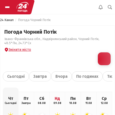
24 Канал
Погода Чорний Потік
Погода Чорний Потік
Івано-Франківська обл., Надвірнянський район, Чорний Потік,
48.5°Пн, 24.73°Сх
Змінити місто
Сьогодні
Завтра
Вчора
По годинах
Тиж
Чт
Пт
Сб
Нд
Пн
Вт
Ср
Сьогодні
Завтра
08.08
09.08
10.08
11.08
12.08