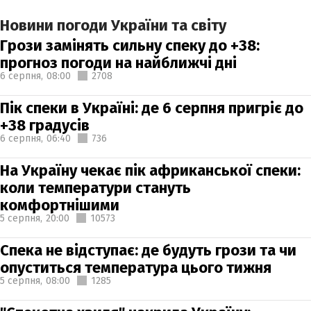
Новини погоди України та світу
Грози замінять сильну спеку до +38:
прогноз погоди на найближчі дні
6 серпня,
08:00
2708
Пік спеки в Україні: де 6 серпня пригріє до
+38 градусів
6 серпня,
06:40
736
На Україну чекає пік африканської спеки:
коли температури стануть
комфортнішими
5 серпня,
20:00
10573
Спека не відступає: де будуть грози та чи
опуститься температура цього тижня
5 серпня,
08:00
1285