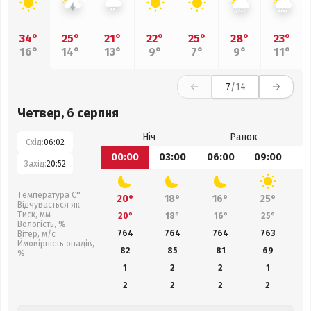
34°
25°
21°
22°
25°
28°
23°
16°
14°
13°
9°
7°
9°
11°
7
/14
Четвер, 6 серпня
Ніч
Ранок
Схід:
06:02
00:00
03:00
06:00
09:00
1
Захід:
20:52
Температура С°
20°
18°
16°
25°
Відчувається як
Тиск, мм
20°
18°
16°
25°
Вологість, %
764
764
764
763
Вітер, м/с
Ймовірність опадів,
82
85
81
69
%
1
2
2
1
2
2
2
2