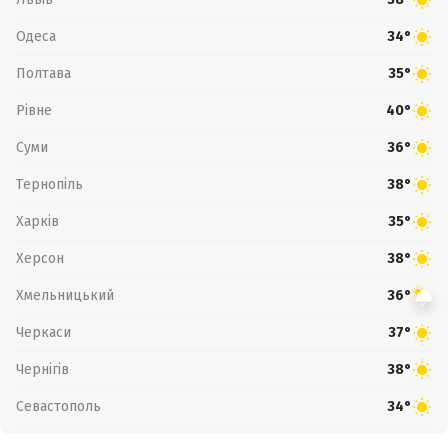
Одеса
34°
Полтава
35°
Рівне
40°
Суми
36°
Тернопіль
38°
Харків
35°
Херсон
38°
Хмельницький
36°
Черкаси
37°
Чернігів
38°
Севастополь
34°