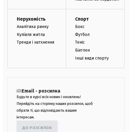
Нерухомість
Спорт
Аналітика ринку
Бокс
Купівля житла
Футбол
Тренди і натхнення
Теніс
Біатлон
Інші види спорту
Email - розсилка
Будьте в курсі всіх новин і оновлень!
Перейдіть на сторінку наших розсилок, щоб
обрати ті, що відповідають вашим
інтересам.
ДО РОЗСИЛОК