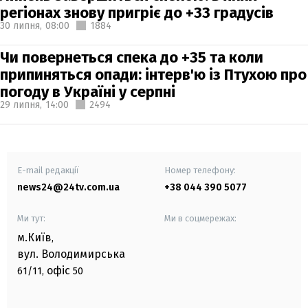
регіонах знову пригріє до +33 градусів
30 липня,
08:00
1884
Чи повернеться спека до +35 та коли
припиняться опади: інтерв'ю із Птухою про
погоду в Україні у серпні
29 липня,
14:00
2494
E-mail редакції
Номер телефону:
news24@24tv.com.ua
+38 044 390 5077
Ми тут:
Ми в соцмережах:
м.Київ
,
вул. Володимирська
офіс
61/11,
50