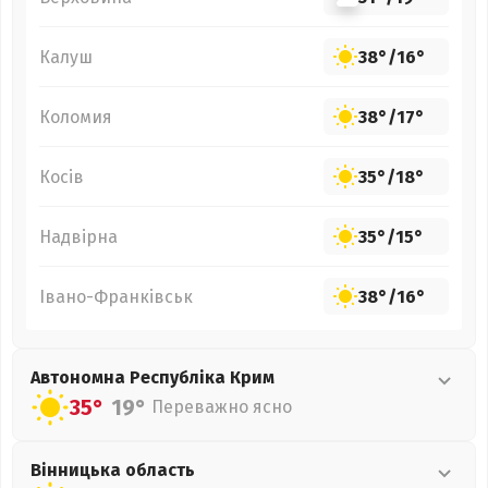
Калуш
38°
/
16°
Коломия
38°
/
17°
Косів
35°
/
18°
Надвірна
35°
/
15°
Івано-Франківськ
38°
/
16°
Автономна Республіка Крим
35°
19°
Переважно ясно
Вінницька
область