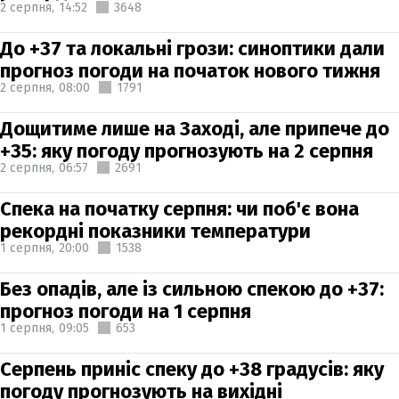
2 серпня,
14:52
3648
До +37 та локальні грози: синоптики дали
прогноз погоди на початок нового тижня
2 серпня,
08:00
1791
Дощитиме лише на Заході, але припече до
+35: яку погоду прогнозують на 2 серпня
2 серпня,
06:57
2691
Спека на початку серпня: чи поб'є вона
рекордні показники температури
1 серпня,
20:00
1538
Без опадів, але із сильною спекою до +37:
прогноз погоди на 1 серпня
1 серпня,
09:05
653
Серпень приніс спеку до +38 градусів: яку
погоду прогнозують на вихідні