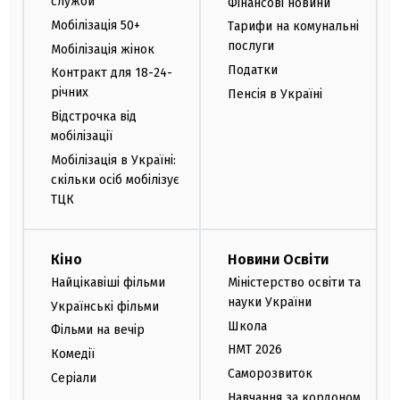
служби
Фінансові новини
Мобілізація 50+
Тарифи на комунальні
послуги
Мобілізація жінок
Податки
Контракт для 18-24-
річних
Пенсія в Україні
Відстрочка від
мобілізації
Мобілізація в Україні:
скільки осіб мобілізує
ТЦК
Кіно
Новини Освіти
Найцікавіші фільми
Міністерство освіти та
науки України
Українські фільми
Школа
Фільми на вечір
НМТ 2026
Комедії
Саморозвиток
Серіали
Навчання за кордоном