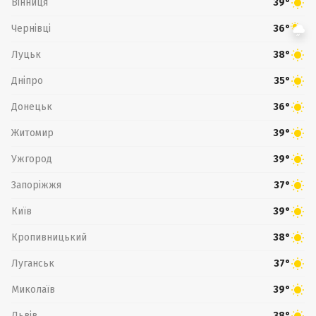
Вінниця
39°
Чернівці
36°
Луцьк
38°
Дніпро
35°
Донецьк
36°
Житомир
39°
Ужгород
39°
Запоріжжя
37°
Київ
39°
Кропивницький
38°
Луганськ
37°
Миколаїв
39°
Львів
38°