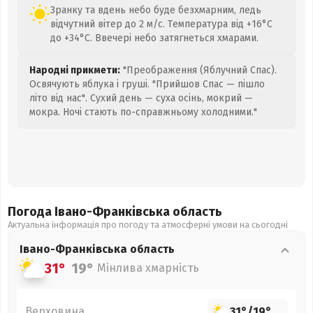
Зранку та вдень небо буде безхмарним, ледь
відчутний вітер до 2 м/с. Температура від +16°C
до +34°C. Ввечері небо затягнеться хмарами.
Народні прикмети:
"Преображення (Яблучний Спас).
Освячують яблука і груші. "Прийшов Спас — пішло
літо від нас". Сухий день — суха осінь, мокрий —
мокра. Ночі стають по-справжньому холодними."
Погода Івано-Франківська
область
Актуальна інформація про погоду та атмосферні умови на сьогодні
Івано-Франківська
область
31°
19°
Мінлива хмарність
Верховина
31°
/
19°