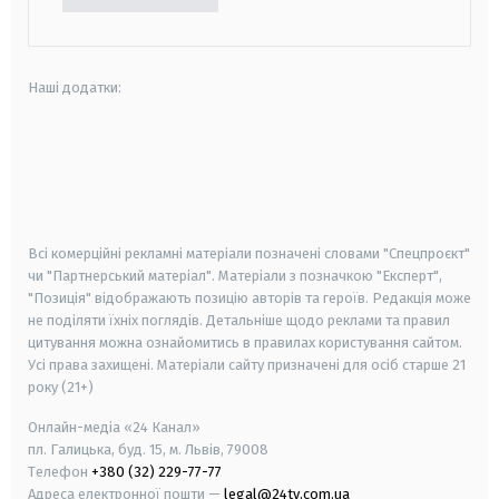
Наші додатки:
android
apple
smart tv
samsung smart tv
Всі комерційні рекламні матеріали позначені словами "Спецпроєкт"
чи "Партнерський матеріал". Матеріали з позначкою "Експерт",
"Позиція" відображають позицію авторів та героїв. Редакція може
не поділяти їхніх поглядів. Детальніше щодо реклами та правил
цитування можна ознайомитись в правилах користування сайтом.
Усі права захищені.
Матеріали сайту призначені для осіб старше
21
року (21+)
Онлайн-медіа «24 Канал»
пл. Галицька, буд. 15, м. Львів, 79008
Телефон
+380 (32) 229-77-77
Адреса електронної пошти —
legal@24tv.com.ua