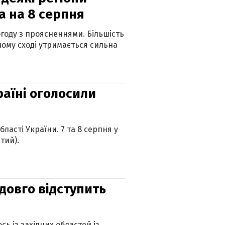
а на 8 серпня
огоду з проясненнями. Більшість
ному сході утримається сильна
країні оголосили
ласті України. 7 та 8 серпня у
тий).
адовго відступить
ь із західних областей із