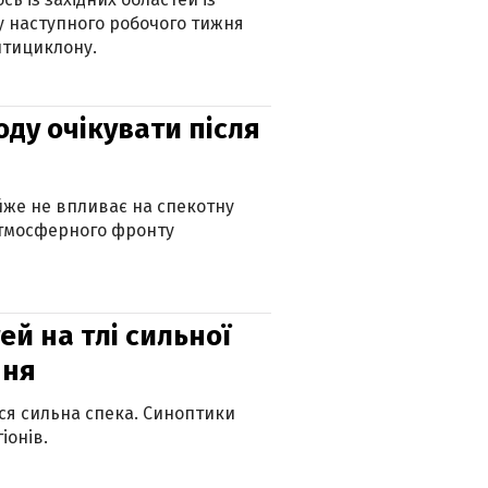
 наступного робочого тижня
нтициклону.
оду очікувати після
айже не впливає на спекотну
атмосферного фронту
й на тлі сильної
пня
ься сильна спека. Синоптики
іонів.