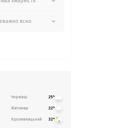
лива хмарність
еважно ясно
Чернівці
25°
Житомир
22°
Кропивницький
32°