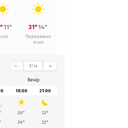
°
11°
31°
14°
Ясно
Переважно
ясно
7
/14
Вечір
00
18:00
21:00
°
26°
22°
°
26°
22°