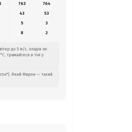
3
763
764
43
53
5
3
8
2
ітер до 5 м/с, опадів не
C, тримайтеся в тіні у
гон"). Який Мирон — такий