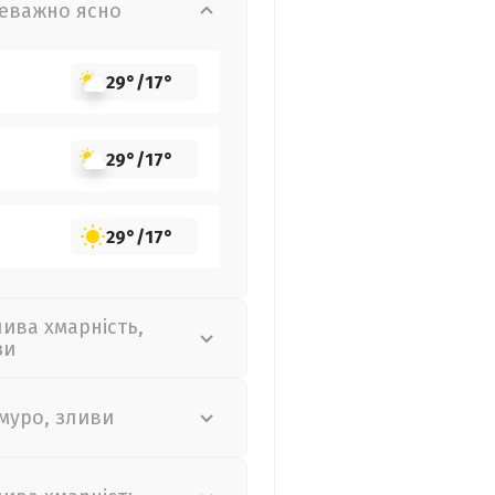
еважно ясно
29°
/
17°
29°
/
17°
29°
/
17°
лива хмарність,
зи
муро, зливи