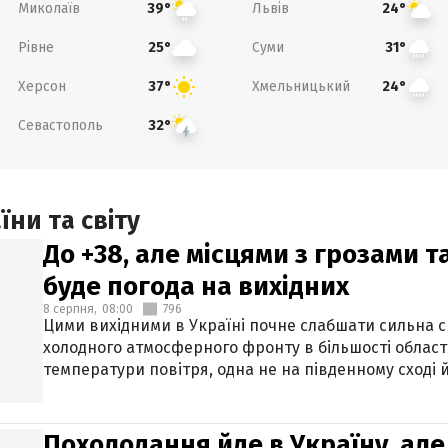
Миколаїв
Львів
39°
24°
Рівне
Суми
25°
31°
Херсон
Хмельницький
37°
24°
Севастополь
32°
ни та світу
До +38, але місцями з грозами 
буде погода на вихідних
8 серпня,
08:00
796
Цими вихідними в Україні почне слабшати сильна 
холодного атмосферного фронту в більшості област
температури повітря, одна не на південному сході й
Похолодання йде в Україну, але