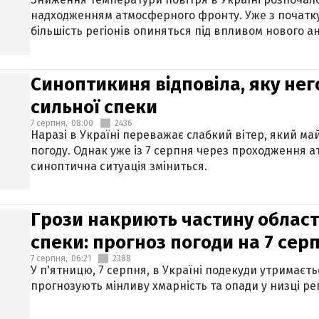
надходженням атмосферного фронту. Уже з початку
більшість регіонів опиняться під впливом нового а
Синоптикиня відповіла, яку нег
сильної спеки
7 серпня,
08:00
2436
Наразі в Україні переважає слабкий вітер, який м
погоду. Однак уже із 7 серпня через проходження 
синоптична ситуація зміниться.
Грози накриють частину областе
спеки: прогноз погоди на 7 сер
7 серпня,
06:21
2388
У п'ятницю, 7 серпня, в Україні подекуди утримаєт
прогнозують мінливу хмарність та опади у низці рег