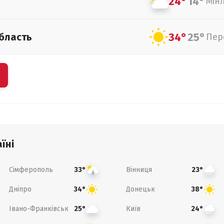
24°
14°
Мін
34°
25°
бласть
Пер
їні
Сімферополь
Вінниця
33°
23°
Дніпро
Донецьк
34°
38°
Івано-Франківськ
Київ
25°
24°