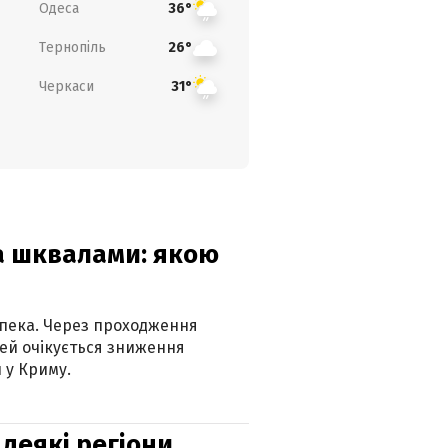
Одеса
36°
Тернопіль
26°
Черкаси
31°
та шквалами: якою
спека. Через проходження
ей очікується зниження
 у Криму.
 деякі регіони