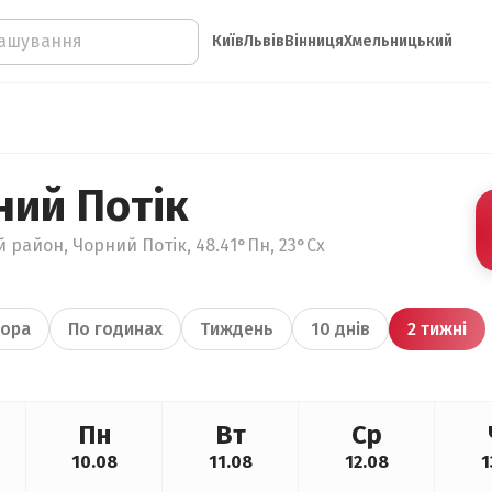
Київ
Львів
Вінниця
Хмельницький
ний Потік
 район, Чорний Потік, 48.41°Пн, 23°Сх
ора
По годинах
Тиждень
10 днів
2 тижні
Пн
Вт
Ср
10.08
11.08
12.08
1