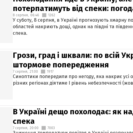
потерпатимуть від спеки: погод
8 серпня,
06:46
1262
У суботу, 8 серпня, в Україні прогнозують хмарну п
областей накриють дощі, однак на півдні та півден
спека.
Грози, град і шквали: по всій У
штормове попередження
7 серпня,
21:00
1917
Синоптики попередили про негоду, яка накриє усі об
різних регіонах діятиме І рівень небезпечності (жов
В Україні дещо похолодає: як н
спека
7 серпня,
20:00
7003
Зниження температури повітря в Україні розпочалос