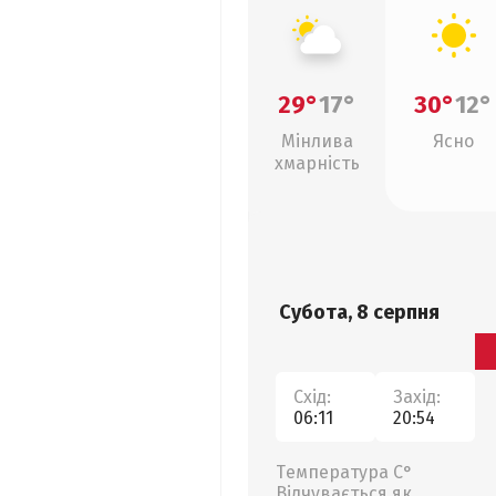
29°
17°
30°
12°
Мінлива
Ясно
хмарність
Субота, 8 серпня
Схід:
Захід:
06:11
20:54
Температура С°
Відчувається як