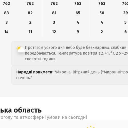
762
762
762
763
763
76
83
82
81
65
50
39
3
2
3
4
4
5
14
11
12
9
2
6
Протягом усього дня небо буде безхмарним, слабкий в
передбачається. Температура повітря від +17°C до +29°
спекотні години.
Народні прикмети:
"Мирона. Вітряний день ("Мирон-вітро
і січень."
ська
область
огоду та атмосферні умови на сьогодні