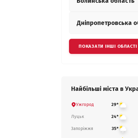
Волинська
область
Дніпропетровська
о
ПОКАЗАТИ ІНШІ ОБЛАСТІ
Найбільші міста в Укра
Ужгород
29°
Луцьк
24°
Запоріжжя
35°