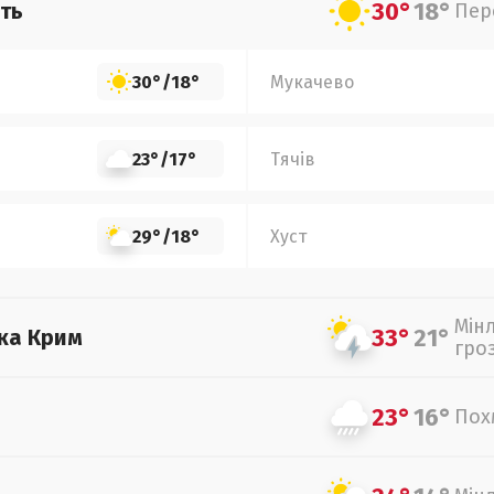
30°
18°
ть
Пер
30°
/
18°
Мукачево
23°
/
17°
Тячів
29°
/
18°
Хуст
Мін
33°
21°
ка Крим
гро
23°
16°
Пох