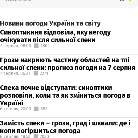
Новини погоди України та світу
Синоптикиня відповіла, яку негоду
очікувати після сильної спеки
7 серпня,
08:00
1862
Грози накриють частину областей на тлі
сильної спеки: прогноз погоди на 7 серпня
7 серпня,
06:21
2271
Спека почне відступати: синоптики
розповіли, коли та як зміниться погода в
Україні
6 серпня,
20:00
887
Замість спеки – грози, град і шквали: де і
коли погіршиться погода
6 серпня,
18:53
2030