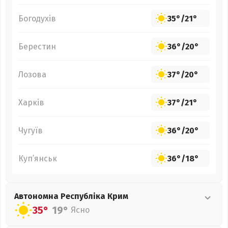
Богодухів
35°
/
21°
Берестин
36°
/
20°
Лозова
37°
/
20°
Харків
37°
/
21°
Чугуїв
36°
/
20°
Куп’янськ
36°
/
18°
Автономна Республіка Крим
35°
19°
Ясно