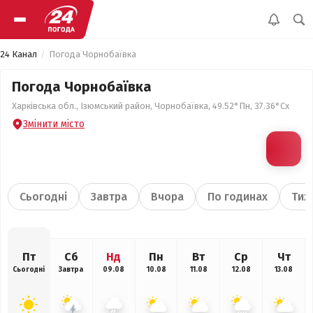
24 Канал
Погода Чорнобаївка
Погода Чорнобаївка
Харківська обл., Ізюмський район, Чорнобаївка, 49.52°Пн, 37.36°Сх
Змінити місто
Сьогодні
Завтра
Вчора
По годинах
Тиж
Пт
Сб
Нд
Пн
Вт
Ср
Чт
Сьогодні
Завтра
09.08
10.08
11.08
12.08
13.08