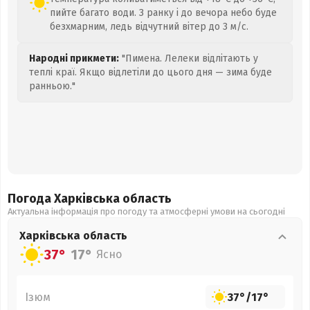
пийте багато води. З ранку і до вечора небо буде
безхмарним, ледь відчутний вітер до 3 м/с.
Народні прикмети:
"Пимена. Лелеки відлітають у
теплі краї. Якщо відлетіли до цього дня — зима буде
ранньою."
Погода Харківська
область
Актуальна інформація про погоду та атмосферні умови на сьогодні
Харківська
область
37°
17°
Ясно
Ізюм
37°
/
17°