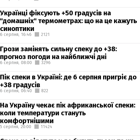
Українці фіксують +50 градусів на
"домашніх" термометрах: що на це кажуть
синоптики
6 серпня,
16:46
2121
Грози замінять сильну спеку до +38:
прогноз погоди на найближчі дні
6 серпня,
08:00
3296
Пік спеки в Україні: де 6 серпня пригріє до
+38 градусів
6 серпня,
06:40
822
На Україну чекає пік африканської спеки:
коли температури стануть
комфортнішими
5 серпня,
20:00
11424