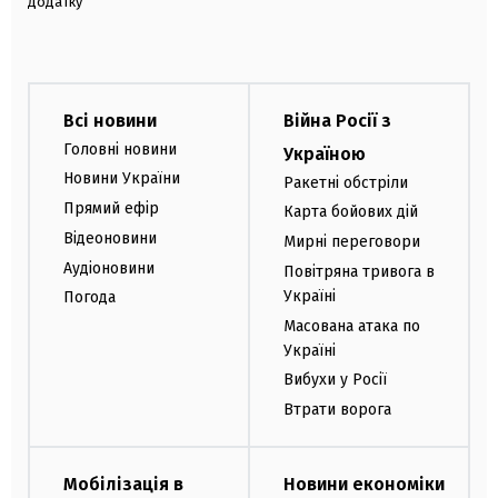
додатку
Всі новини
Війна Росії з
Головні новини
Україною
Новини України
Ракетні обстріли
Прямий ефір
Карта бойових дій
Відеоновини
Мирні переговори
Аудіоновини
Повітряна тривога в
Україні
Погода
Масована атака по
Україні
Вибухи у Росії
Втрати ворога
Мобілізація в
Новини економіки