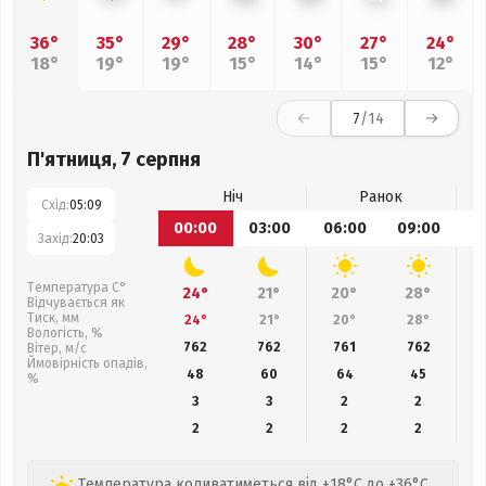
36°
35°
29°
28°
30°
27°
24°
18°
19°
19°
15°
14°
15°
12°
7
/14
П'ятниця, 7 серпня
Ніч
Ранок
Схід:
05:09
00:00
03:00
06:00
09:00
1
Захід:
20:03
Температура С°
24°
21°
20°
28°
Відчувається як
Тиск, мм
24°
21°
20°
28°
Вологість, %
762
762
761
762
Вітер, м/с
Ймовірність опадів,
48
60
64
45
%
3
3
2
2
2
2
2
2
Температура коливатиметься від +18°C до +36°C,