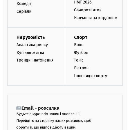
НМТ 2026
Комедії
Саморозвиток
Серіали
Навчання за кордоном
Нерухомість
Спорт
Аналітика ринку
Бокс
Купівля житла
Футбол
Тренди і натхнення
Теніс
Біатлон
Інші види спорту
Email - розсилка
Будьте в курсі всіх новин і оновлень!
Перейдіть на сторінку наших розсилок, щоб
обрати ті, що відповідають вашим