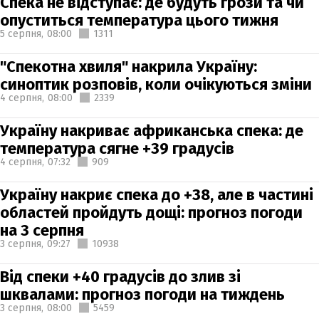
Спека не відступає: де будуть грози та чи
опуститься температура цього тижня
5 серпня,
08:00
1311
"Спекотна хвиля" накрила Україну:
синоптик розповів, коли очікуються зміни
4 серпня,
08:00
2339
Україну накриває африканська спека: де
температура сягне +39 градусів
4 серпня,
07:32
909
Україну накриє спека до +38, але в частині
областей пройдуть дощі: прогноз погоди
на 3 серпня
3 серпня,
09:27
10938
Від спеки +40 градусів до злив зі
шквалами: прогноз погоди на тиждень
3 серпня,
08:00
5459