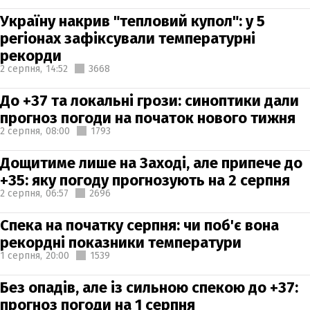
Україну накрив "тепловий купол": у 5
регіонах зафіксували температурні
рекорди
2 серпня,
14:52
3668
До +37 та локальні грози: синоптики дали
прогноз погоди на початок нового тижня
2 серпня,
08:00
1793
Дощитиме лише на Заході, але припече до
+35: яку погоду прогнозують на 2 серпня
2 серпня,
06:57
2696
Спека на початку серпня: чи поб'є вона
рекордні показники температури
1 серпня,
20:00
1539
Без опадів, але із сильною спекою до +37:
прогноз погоди на 1 серпня