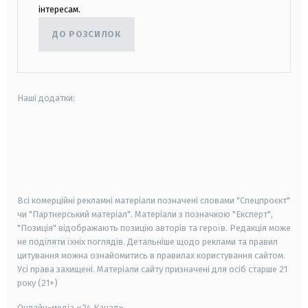
інтересам.
ДО РОЗСИЛОК
Наші додатки:
android
apple
smart tv
samsung smart tv
Всі комерційні рекламні матеріали позначені словами "Спецпроєкт"
чи "Партнерський матеріал". Матеріали з позначкою "Експерт",
"Позиція" відображають позицію авторів та героїв. Редакція може
не поділяти їхніх поглядів. Детальніше щодо реклами та правил
цитування можна ознайомитись в правилах користування сайтом.
Усі права захищені.
Матеріали сайту призначені для осіб старше
21
року (21+)
Онлайн-медіа «24 Канал»