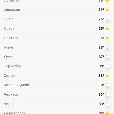
Луганськ
38°
Миколаїв
39°
Львів
26°
Одеса
35°
Полтава
36°
Рівне
28°
Суми
37°
Тернопіль
31°
Херсон
38°
Хмельницький
30°
Черкаси
36°
Чернігів
33°
Севастополь
35°