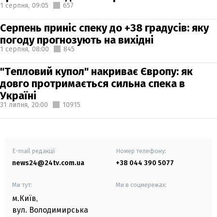
1 серпня,
09:05
657
Серпень приніс спеку до +38 градусів: яку
погоду прогнозують на вихідні
1 серпня,
08:00
845
"Тепловий купол" накриває Європу: як
довго протримається сильна спека в
Україні
31 липня,
20:00
10915
E-mail редакції
Номер телефону:
news24@24tv.com.ua
+38 044 390 5077
Ми тут:
Ми в соцмережах:
м.Київ
,
вул. Володимирська