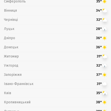
Сімферополь
35°
Вінниця
34°
Чернівці
32°
Луцьк
28°
Дніпро
36°
Донецьк
36°
Житомир
31°
Ужгород
32°
Запоріжжя
37°
Івано-Франківськ
31°
Київ
35°
Кропивницький
38°