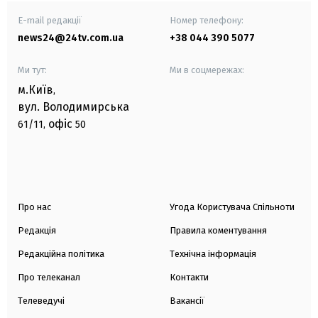
E-mail редакції
Номер телефону:
news24@24tv.com.ua
+38 044 390 5077
Ми тут:
Ми в соцмережах:
м.Київ
,
вул. Володимирська
офіс
61/11,
50
Про нас
Угода Користувача Спільноти
Редакція
Правила коментування
Редакційна політика
Технічна інформація
Про телеканал
Контакти
Телеведучі
Вакансії