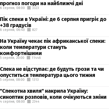
прогноз погоди на найближчі дні
6 серпня,
08:00
3323
Пік спеки в Україні: де 6 серпня пригріє до
+38 градусів
6 серпня,
06:40
827
На Україну чекає пік африканської спеки:
коли температури стануть
комфортнішими
5 серпня,
20:00
11446
Спека не відступає: де будуть грози та чи
опуститься температура цього тижня
5 серпня,
08:00
1313
"Спекотна хвиля" накрила Україну:
синоптик розповів, коли очікуються зміни
4 серпня,
08:00
2344