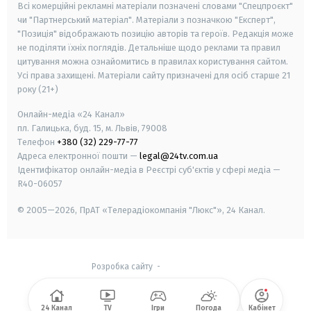
Всі комерційні рекламні матеріали позначені словами "Спецпроєкт"
чи "Партнерський матеріал". Матеріали з позначкою "Експерт",
"Позиція" відображають позицію авторів та героїв. Редакція може
не поділяти їхніх поглядів. Детальніше щодо реклами та правил
цитування можна ознайомитись в правилах користування сайтом.
Усі права захищені.
Матеріали сайту призначені для осіб старше
21
року (21+)
Онлайн-медіа «24 Канал»
пл. Галицька, буд. 15, м. Львів, 79008
Телефон
+380 (32) 229-77-77
Адреса електронної пошти —
legal@24tv.com.ua
Ідентифікатор онлайн-медіа в Реєстрі суб'єктів у сфері медіа —
R40-06057
© 2005—2026,
ПрАТ «Телерадіокомпанія "Люкс"», 24 Канал.
Розробка сайту
-
24 Канал
TV
Ігри
Погода
Кабінет