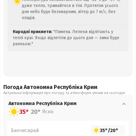
дуже тепло, тримайтеся в тіні. Протягом усього
дня небо буде безхмарним, вітер до 7 м/с, без
опадів.
Народні прикмети:
"Пимена. Лелеки відлітають у
теплі краї. Якщо відлетіли до цього дня — зима буде
ранньою."
Погода Автономна Республіка Крим
Актуальна інформація про погоду та атмосферні умови на сьогодні
Автономна Республіка Крим
35°
20°
Ясно
Бахчисарай
35°
/
20°