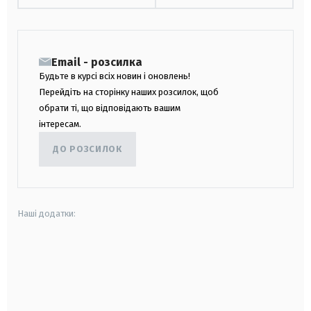
Email - розсилка
Будьте в курсі всіх новин і оновлень!
Перейдіть на сторінку наших розсилок, щоб
обрати ті, що відповідають вашим
інтересам.
ДО РОЗСИЛОК
Наші додатки:
android
apple
smart tv
samsung smart tv