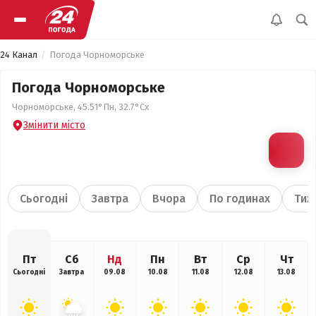
24 Канал
Погода Чорноморське
Погода Чорноморське
Чорноморське, 45.51°Пн, 32.7°Сх
Змінити місто
Сьогодні
Завтра
Вчора
По годинах
Тиж
Пт
Сб
Нд
Пн
Вт
Ср
Чт
Сьогодні
Завтра
09.08
10.08
11.08
12.08
13.08