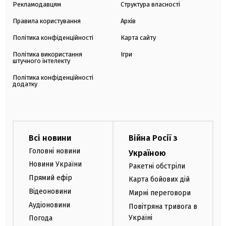
Рекламодавцям
Структура власності
Правила користування
Архів
Політика конфіденційності
Карта сайту
Політика використання
Ігри
штучного інтелекту
Політика конфіденційності
додатку
Всі новини
Війна Росії з
Головні новини
Україною
Новини України
Ракетні обстріли
Прямий ефір
Карта бойових дій
Відеоновини
Мирні переговори
Аудіоновини
Повітряна тривога в
Україні
Погода