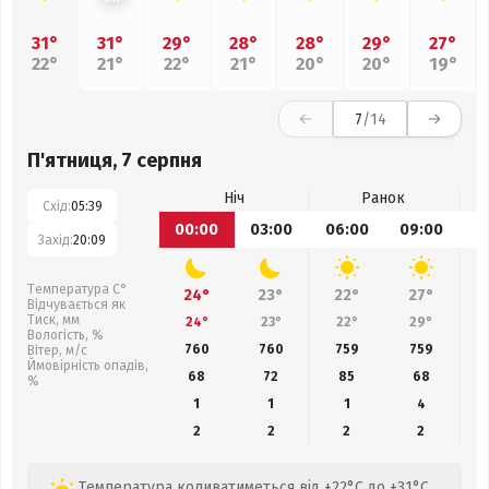
31°
31°
29°
28°
28°
29°
27°
22°
21°
22°
21°
20°
20°
19°
7
/14
П'ятниця, 7 серпня
Ніч
Ранок
Схід:
05:39
00:00
03:00
06:00
09:00
1
Захід:
20:09
Температура С°
24°
23°
22°
27°
Відчувається як
Тиск, мм
24°
23°
22°
29°
Вологість, %
760
760
759
759
Вітер, м/с
Ймовірність опадів,
68
72
85
68
%
1
1
1
4
2
2
2
2
Температура коливатиметься від +22°C до +31°C,