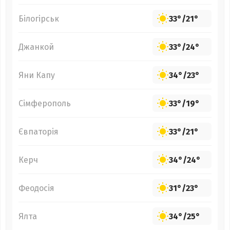
Білогірськ
33°
/
21°
Джанкой
33°
/
24°
Яни Капу
34°
/
23°
Сімферополь
33°
/
19°
Євпаторія
33°
/
21°
Керч
34°
/
24°
Феодосія
31°
/
23°
Ялта
34°
/
25°