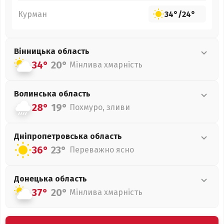
Курман
34°
/
24°
Вінницька
область
34°
20°
Мінлива хмарність
Волинська
область
28°
19°
Похмуро, зливи
Дніпропетровська
область
36°
23°
Переважно ясно
Донецька
область
37°
20°
Мінлива хмарність