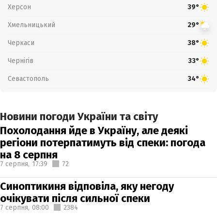
Херсон
39°
Хмельницький
29°
Черкаси
38°
Чернігів
33°
Севастополь
34°
Новини погоди України та світу
Похолодання йде в Україну, але деякі
регіони потерпатимуть від спеки: погода
на 8 серпня
7 серпня,
17:39
72
Синоптикиня відповіла, яку негоду
очікувати після сильної спеки
7 серпня,
08:00
2384