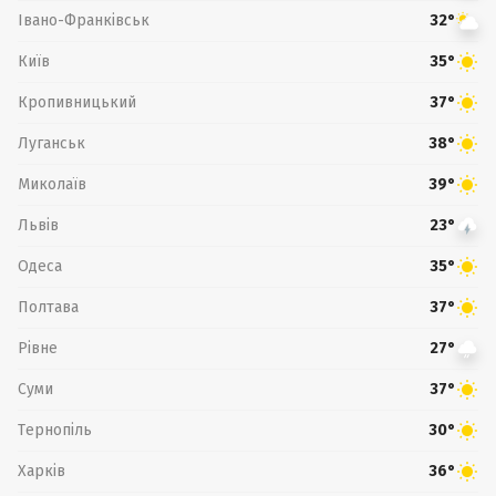
Івано-Франківськ
32°
Київ
35°
Кропивницький
37°
Луганськ
38°
Миколаїв
39°
Львів
23°
Одеса
35°
Полтава
37°
Рівне
27°
Суми
37°
Тернопіль
30°
Харків
36°