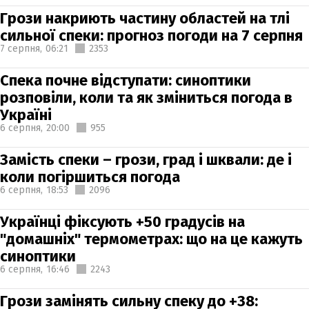
Грози накриють частину областей на тлі
сильної спеки: прогноз погоди на 7 серпня
7 серпня,
06:21
2353
Спека почне відступати: синоптики
розповіли, коли та як зміниться погода в
Україні
6 серпня,
20:00
955
Замість спеки – грози, град і шквали: де і
коли погіршиться погода
6 серпня,
18:53
2096
Українці фіксують +50 градусів на
"домашніх" термометрах: що на це кажуть
синоптики
6 серпня,
16:46
2243
Грози замінять сильну спеку до +38: