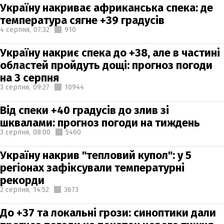
Україну накриває африканська спека: де
температура сягне +39 градусів
4 серпня,
07:32
910
Україну накриє спека до +38, але в частині
областей пройдуть дощі: прогноз погоди
на 3 серпня
3 серпня,
09:27
10944
Від спеки +40 градусів до злив зі
шквалами: прогноз погоди на тиждень
3 серпня,
08:00
5460
Україну накрив "тепловий купол": у 5
регіонах зафіксували температурні
рекорди
2 серпня,
14:52
3673
До +37 та локальні грози: синоптики дали