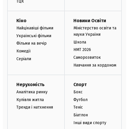
ТЦК
Кіно
Новини Освіти
Найцікавіші фільми
Міністерство освіти та
науки України
Українські фільми
Школа
Фільми на вечір
НМТ 2026
Комедії
Саморозвиток
Серіали
Навчання за кордоном
Нерухомість
Спорт
Аналітика ринку
Бокс
Купівля житла
Футбол
Тренди і натхнення
Теніс
Біатлон
Інші види спорту