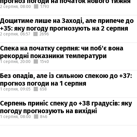
прогноз погоди на початок нового тижня
2 серпня,
08:00
1793
Дощитиме лише на Заході, але припече до
+35: яку погоду прогнозують на 2 серпня
2 серпня,
06:57
2696
Спека на початку серпня: чи поб'є вона
рекордні показники температури
1 серпня,
20:00
1540
Без опадів, але із сильною спекою до +37:
прогноз погоди на 1 серпня
1 серпня,
09:05
658
Серпень приніс спеку до +38 градусів: яку
погоду прогнозують на вихідні
1 серпня,
08:00
846