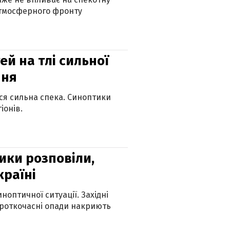
атмосферного фронту
й на тлі сильної
пня
ься сильна спека. Синоптики
іонів.
ики розповіли,
країні
оптичної ситуації. Західні
ороткочасні опади накриють