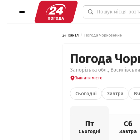
24 Канал
Погода Чорноземне
Погода Чор
Запорізька обл., Василівськ
Змінити місто
Сьогодні
Завтра
Вч
Пт
Сб
Сьогодні
Завтра