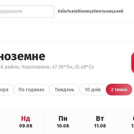
Київ
Львів
Вінниця
Хмельницький
ноземне
ий район, Чорноземне, 47.36°Пн, 35.48°Сх
ора
По годинах
Тиждень
10 днів
2 тижні
Нд
Пн
Вт
09.08
10.08
11.08
1