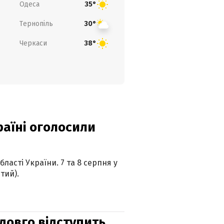
Одеса
35°
Тернопіль
30°
Черкаси
38°
країні оголосили
ласті України. 7 та 8 серпня у
тий).
адовго відступить