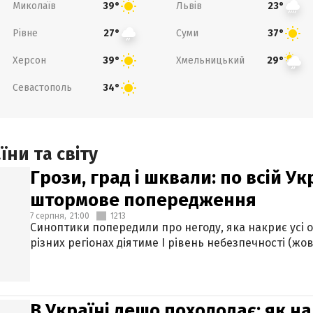
Миколаїв
Львів
39°
23°
Рівне
Суми
27°
37°
Херсон
Хмельницький
39°
29°
Севастополь
34°
ни та світу
Грози, град і шквали: по всій У
штормове попередження
7 серпня,
21:00
1213
Синоптики попередили про негоду, яка накриє усі об
різних регіонах діятиме І рівень небезпечності (жов
В Україні дещо похолодає: як н