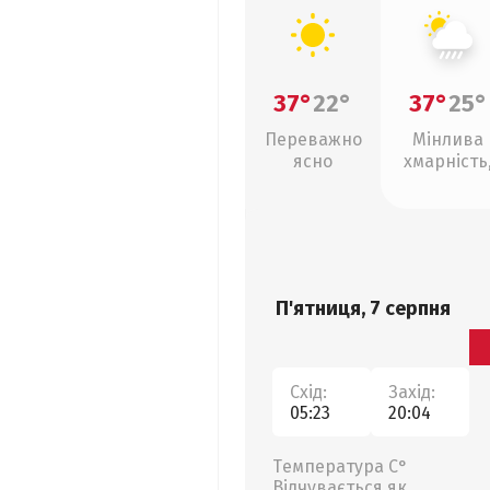
37°
22°
37°
25°
Переважно
Мінлива
ясно
хмарність
зливи
П'ятниця, 7 серпня
Схід:
Захід:
05:23
20:04
Температура С°
Відчувається як