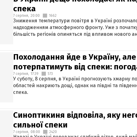
спека
7 серпня,
20:00
1662
Зниження температури повітря в Україні розпочалос
надходженням атмосферного фронту. Уже з початку
більшість регіонів опиняться під впливом нового а
Похолодання йде в Україну, але
потерпатимуть від спеки: погод
7 серпня,
17:39
573
У суботу, 8 серпня, в Україні прогнозують хмарну п
областей накриють дощі, однак на півдні та півден
спека.
Синоптикиня відповіла, яку нег
сильної спеки
7 серпня,
08:00
2420
Наразі в Україні переважає слабкий вітер, який м