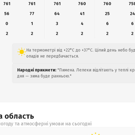
761
761
761
760
760
75
56
77
64
41
25
24
0
1
3
4
6
6
2
2
2
2
2
2
На термометрі від +22°C до +37°C. Цілий день небо буд
опадів не передбачається.
Народні прикмети:
"Пимена. Лелеки відлітають у теплі кр
дня — зима буде ранньою."
ка
область
огоду та атмосферні умови на сьогодні