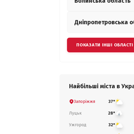
Волинська
область
Дніпропетровська
о
ПОКАЗАТИ ІНШІ ОБЛАСТІ
Найбільші міста в Укра
Запоріжжя
37°
Луцьк
28°
Ужгород
32°