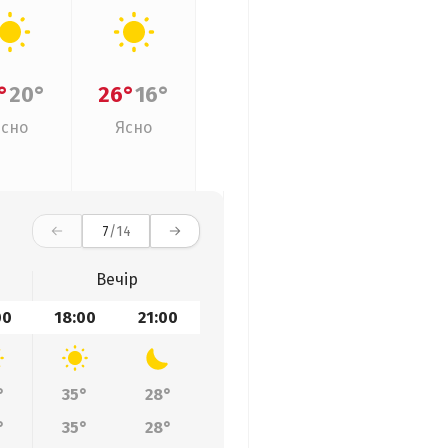
°
20°
26°
16°
Ясно
Ясно
7
/14
Вечір
00
18:00
21:00
°
35°
28°
°
35°
28°