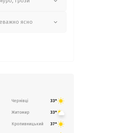
муро, грози
еважно ясно
Чернівці
33°
Житомир
33°
Кропивницький
37°