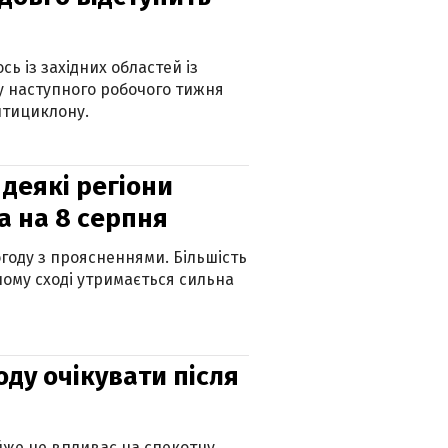
ь із західних областей із
 наступного робочого тижня
нтициклону.
 деякі регіони
а на 8 серпня
огоду з проясненнями. Більшість
ному сході утримається сильна
оду очікувати після
айже не впливає на спекотну