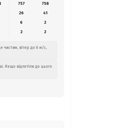
8
757
758
26
41
6
2
2
2
е чистим, вітер до 6 м/с,
аї. Якщо відлетіли до цього