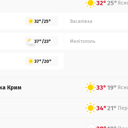
32°
25°
Ясн
32°
/
25°
Василівка
37°
/
23°
Мелітополь
37°
/
20°
33°
19°
ка Крим
Ясн
34°
21°
Пер