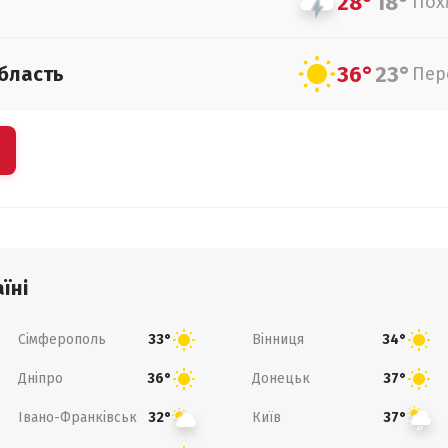
28°
18°
Пох
36°
23°
бласть
Пер
їні
Сімферополь
Вінниця
33°
34°
Дніпро
Донецьк
36°
37°
Івано-Франківськ
Київ
32°
37°