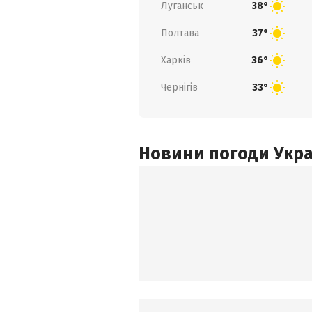
Луганськ
38°
Полтава
37°
Харків
36°
Чернігів
33°
Новини погоди Украї