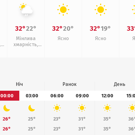
32°
22°
32°
20°
32°
19°
33
Мінлива
Ясно
Ясно
,
хмарність,
слабкий дощ
Ніч
Ранок
День
00:00
03:00
06:00
09:00
12:00
15:
26°
25°
23°
31°
35°
36
26°
25°
23°
31°
35°
36