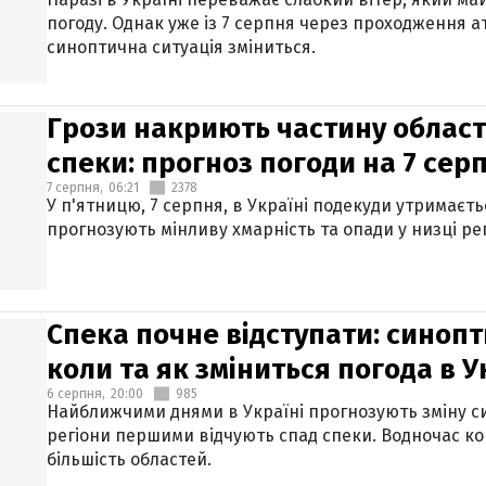
погоду. Однак уже із 7 серпня через проходження 
синоптична ситуація зміниться.
Грози накриють частину областе
спеки: прогноз погоди на 7 сер
7 серпня,
06:21
2378
У п'ятницю, 7 серпня, в Україні подекуди утримаєт
прогнозують мінливу хмарність та опади у низці рег
Спека почне відступати: синопт
коли та як зміниться погода в У
6 серпня,
20:00
985
Найближчими днями в Україні прогнозують зміну син
регіони першими відчують спад спеки. Водночас к
більшість областей.