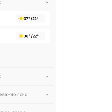
о
37°
/
22°
36°
/
22°
о
еважно ясно