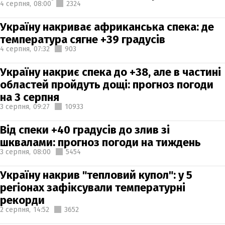
4 серпня,
08:00
2324
Україну накриває африканська спека: де
температура сягне +39 градусів
4 серпня,
07:32
903
Україну накриє спека до +38, але в частині
областей пройдуть дощі: прогноз погоди
на 3 серпня
3 серпня,
09:27
10933
Від спеки +40 градусів до злив зі
шквалами: прогноз погоди на тиждень
3 серпня,
08:00
5454
Україну накрив "тепловий купол": у 5
регіонах зафіксували температурні
рекорди
2 серпня,
14:52
3652