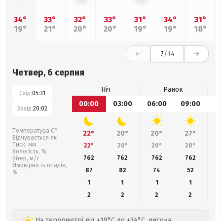
34°
33°
32°
33°
31°
34°
31°
19°
21°
20°
20°
19°
19°
18°
7
/14
Четвер, 6 серпня
Ніч
Ранок
Схід:
05:31
00:00
03:00
06:00
09:00
1
Захід:
20:02
Температура С°
22°
20°
20°
27°
Відчувається як
Тиск, мм
22°
20°
20°
28°
Вологість, %
762
762
762
762
Вітер, м/с
Ймовірність опадів,
87
82
74
52
%
1
1
1
1
2
2
2
2
На термометрі від +19°C до +34°C, висока