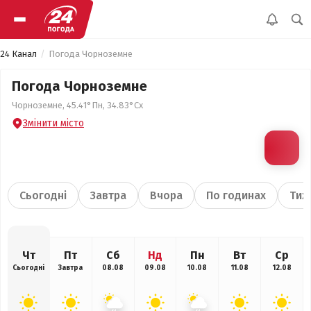
24 Канал
Погода Чорноземне
Погода Чорноземне
Чорноземне, 45.41°Пн, 34.83°Сх
Змінити місто
Сьогодні
Завтра
Вчора
По годинах
Тиж
Чт
Пт
Сб
Нд
Пн
Вт
Ср
Сьогодні
Завтра
08.08
09.08
10.08
11.08
12.08