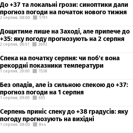
До +37 та локальні грози: синоптики дали
прогноз погоди на початок нового тижня
2 серпня,
08:00
1791
Дощитиме лише на Заході, але припече до
+35: яку погоду прогнозують на 2 серпня
2 серпня,
06:57
2692
Спека на початку серпня: чи поб'є вона
рекордні показники температури
1 серпня,
20:00
1538
Без опадів, але із сильною спекою до +37:
прогноз погоди на 1 серпня
1 серпня,
09:05
655
Серпень приніс спеку до +38 градусів: яку
погоду прогнозують на вихідні
1 серпня,
08:00
844