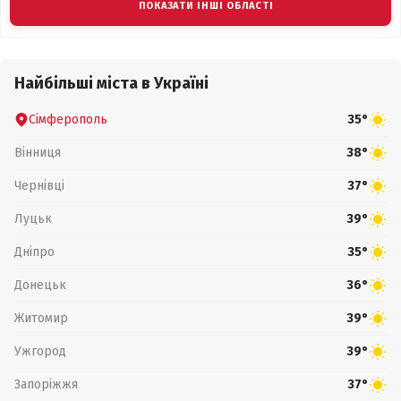
ПОКАЗАТИ ІНШІ ОБЛАСТІ
Найбільші міста в Україні
Сімферополь
35°
Вінниця
38°
Чернівці
37°
Луцьк
39°
Дніпро
35°
Донецьк
36°
Житомир
39°
Ужгород
39°
Запоріжжя
37°