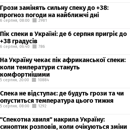
Грози замінять сильну спеку до +38:
прогноз погоди на найближчі дні
6 серпня,
08:00
2981
Пік спеки в Україні: де 6 серпня пригріє до
+38 градусів
6 серпня,
06:40
786
На Україну чекає пік африканської спеки:
коли температури стануть
комфортнішими
5 серпня,
20:00
10884
Спека не відступає: де будуть грози та чи
опуститься температура цього тижня
5 серпня,
08:00
1292
"Спекотна хвиля" накрила Україну:
синоптик розповів, коли очікуються зміни