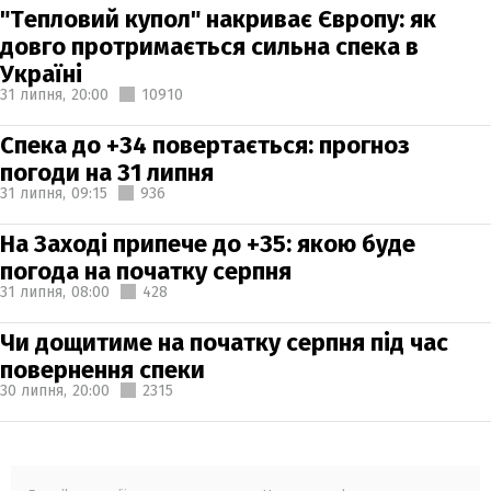
"Тепловий купол" накриває Європу: як
довго протримається сильна спека в
Україні
31 липня,
20:00
10910
Спека до +34 повертається: прогноз
погоди на 31 липня
31 липня,
09:15
936
На Заході припече до +35: якою буде
погода на початку серпня
31 липня,
08:00
428
Чи дощитиме на початку серпня під час
повернення спеки
30 липня,
20:00
2315