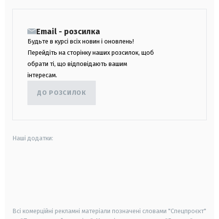
Email - розсилка
Будьте в курсі всіх новин і оновлень!
Перейдіть на сторінку наших розсилок, щоб
обрати ті, що відповідають вашим
інтересам.
ДО РОЗСИЛОК
Наші додатки:
android
apple
smart tv
samsung smart tv
Всі комерційні рекламні матеріали позначені словами "Спецпроєкт"