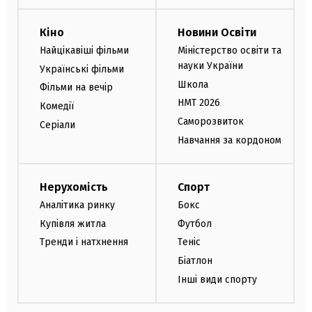
Кіно
Новини Освіти
Найцікавіші фільми
Міністерство освіти та
науки України
Українські фільми
Школа
Фільми на вечір
НМТ 2026
Комедії
Саморозвиток
Серіали
Навчання за кордоном
Нерухомість
Спорт
Аналітика ринку
Бокс
Купівля житла
Футбол
Тренди і натхнення
Теніс
Біатлон
Інші види спорту