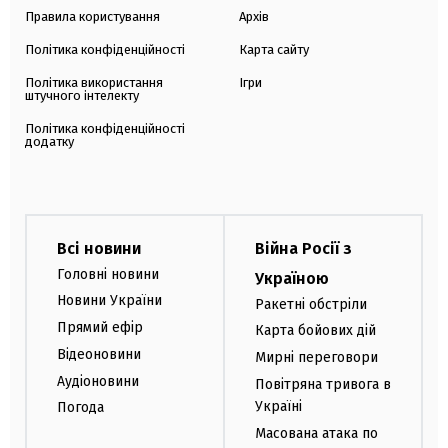
Правила користування
Архів
Політика конфіденційності
Карта сайту
Політика використання
Ігри
штучного інтелекту
Політика конфіденційності
додатку
Всі новини
Війна Росії з
Головні новини
Україною
Новини України
Ракетні обстріли
Прямий ефір
Карта бойових дій
Відеоновини
Мирні переговори
Аудіоновини
Повітряна тривога в
Україні
Погода
Масована атака по