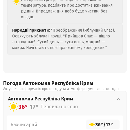
температура, подбайте про достатнє вживання
рідини. Впродовж дня небо буде чистим, без
опадів.
Народні прикмети:
"Преображення (Яблучний Спас).
Освячують яблука і груші. "Прийшов Спас — пішло
літо від нас". Сухий день — суха осінь, мокрий —
мокра. Ночі стають по-справжньому холодними."
Погода Автономна Республіка Крим
Актуальна інформація про погоду та атмосферні умови на сьогодні
Автономна Республіка Крим
36°
17°
Переважно ясно
Бахчисарай
36°
/
17°