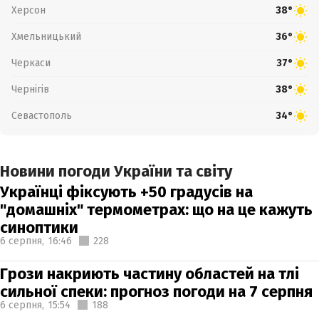
Херсон
38°
Хмельницький
36°
Черкаси
37°
Чернігів
38°
Севастополь
34°
Новини погоди України та світу
Українці фіксують +50 градусів на
"домашніх" термометрах: що на це кажуть
синоптики
6 серпня,
16:46
228
Грози накриють частину областей на тлі
сильної спеки: прогноз погоди на 7 серпня
6 серпня,
15:54
188