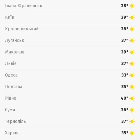
Івано-Франківськ
38°
Київ
39°
Кропивницький
38°
Луганськ
37°
Миколаїв
39°
Львів
37°
Одеса
33°
Полтава
35°
Рівне
40°
Суми
36°
Тернопіль
37°
Харків
35°