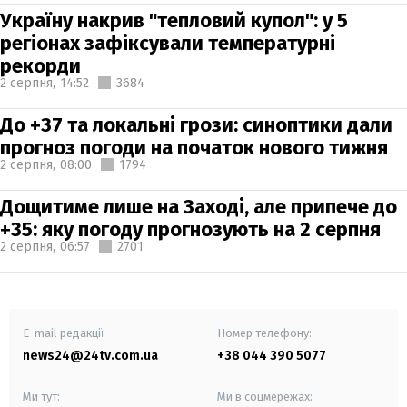
Україну накрив "тепловий купол": у 5
регіонах зафіксували температурні
рекорди
2 серпня,
14:52
3684
До +37 та локальні грози: синоптики дали
прогноз погоди на початок нового тижня
2 серпня,
08:00
1794
Дощитиме лише на Заході, але припече до
+35: яку погоду прогнозують на 2 серпня
2 серпня,
06:57
2701
E-mail редакції
Номер телефону:
news24@24tv.com.ua
+38 044 390 5077
Ми тут:
Ми в соцмережах: