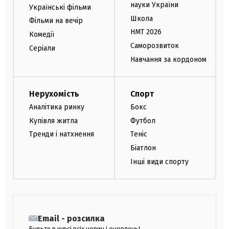
науки України
Українські фільми
Школа
Фільми на вечір
НМТ 2026
Комедії
Саморозвиток
Серіали
Навчання за кордоном
Нерухомість
Спорт
Аналітика ринку
Бокс
Купівля житла
Футбол
Тренди і натхнення
Теніс
Біатлон
Інші види спорту
Email - розсилка
Будьте в курсі всіх новин і оновлень!