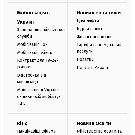
Мобілізація в
Новини економіки
Ціна нафти
Україні
Курси валют
Звільнення з військової
служби
Фінансові новини
Мобілізація 50+
Тарифи на комунальні
послуги
Мобілізація жінок
Податки
Контракт для 18-24-
річних
Пенсія в Україні
Відстрочка від
мобілізації
Мобілізація в Україні:
скільки осіб мобілізує
ТЦК
Кіно
Новини Освіти
Найцікавіші фільми
Міністерство освіти та