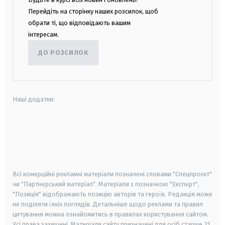
Перейдіть на сторінку наших розсилок, щоб
обрати ті, що відповідають вашим
інтересам.
ДО РОЗСИЛОК
Наші додатки:
android
apple
smart tv
samsung smart tv
Всі комерційні рекламні матеріали позначені словами "Спецпроєкт"
чи "Партнерський матеріал". Матеріали з позначкою "Експерт",
"Позиція" відображають позицію авторів та героїв. Редакція може
не поділяти їхніх поглядів. Детальніше щодо реклами та правил
цитування можна ознайомитись в правилах користування сайтом.
Усі права захищені.
Матеріали сайту призначені для осіб старше
21