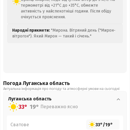
термометрі від +21°C до +35°C, обмежте
активність у найспекотніші години. Після обіду
очікується прояснення.
Народні прикмети:
"Мирона. Вітряний день ("Мирон-
вітрогон"). Який Мирон — такий і січень."
Погода Луганська
область
Актуальна інформація про погоду та атмосферні умови на сьогодні
Луганська
область
33°
19°
Переважно ясно
Сватове
33°
/
19°