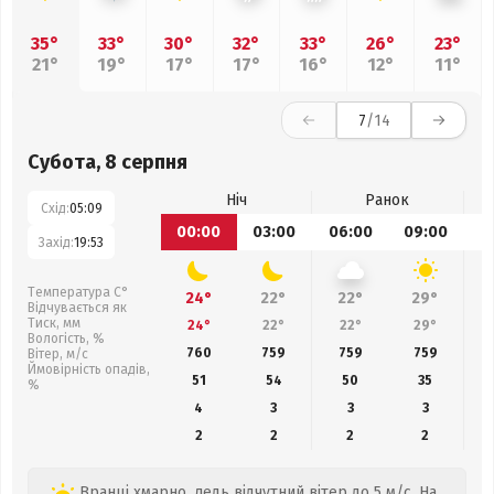
35°
33°
30°
32°
33°
26°
23°
21°
19°
17°
17°
16°
12°
11°
7
/14
Субота, 8 серпня
Ніч
Ранок
Схід:
05:09
00:00
03:00
06:00
09:00
1
Захід:
19:53
Температура С°
24°
22°
22°
29°
Відчувається як
Тиск, мм
24°
22°
22°
29°
Вологість, %
760
759
759
759
Вітер, м/с
Ймовірність опадів,
51
54
50
35
%
4
3
3
3
2
2
2
2
Вранці хмарно, ледь відчутний вітер до 5 м/с. На