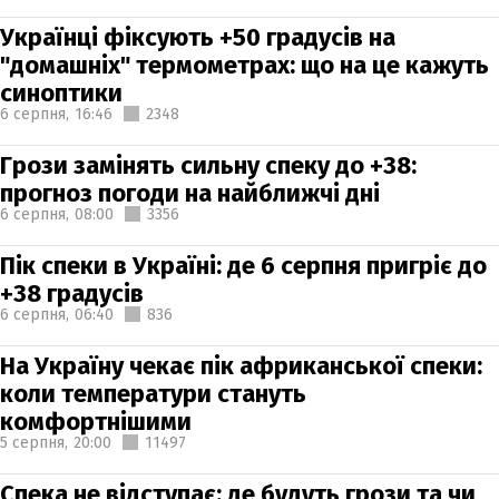
Українці фіксують +50 градусів на
"домашніх" термометрах: що на це кажуть
синоптики
6 серпня,
16:46
2348
Грози замінять сильну спеку до +38:
прогноз погоди на найближчі дні
6 серпня,
08:00
3356
Пік спеки в Україні: де 6 серпня пригріє до
+38 градусів
6 серпня,
06:40
836
На Україну чекає пік африканської спеки:
коли температури стануть
комфортнішими
5 серпня,
20:00
11497
Спека не відступає: де будуть грози та чи