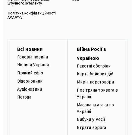
штучного інтелекту
Політика конфіденційності
додатку
Всі новини
Війна Росії з
Головні новини
Україною
Новини України
Ракетні обстріли
Прямий ефір
Карта бойових дій
Відеоновини
Мирні переговори
Аудіоновини
Повітряна тривога в
Україні
Погода
Масована атака по
Україні
Вибухи у Росії
Втрати ворога