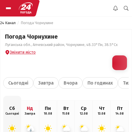
24 Канал
Погода Чорнухине
Погода Чорнухине
Луганська обл., Алчевський район, Чорнухине, 48.33°Пн, 38.5°Сх
Змінити місто
Сьогодні
Завтра
Вчора
По годинах
Тиж
Сб
Нд
Пн
Вт
Ср
Чт
Пт
Сьогодні
Завтра
10.08
11.08
12.08
13.08
14.08