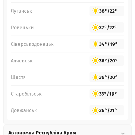
Луганськ
38°
/
22°
Ровеньки
37°
/
22°
Сіверськодонецьк
34°
/
19°
Алчевськ
36°
/
20°
Щастя
36°
/
20°
Старобільськ
33°
/
19°
Довжанськ
36°
/
21°
Автономна Республіка Крим