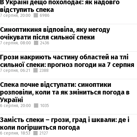
В Україні дещо похолодає: як надовго
відступить спека
7 серпня,
20:00
6986
Синоптикиня відповіла, яку негоду
очікувати після сильної спеки
7 серпня,
08:00
2436
Грози накриють частину областей на тлі
сильної спеки: прогноз погоди на 7 серпня
7 серпня,
06:21
2388
Спека почне відступати: синоптики
розповіли, коли та як зміниться погода в
Україні
6 серпня,
20:00
1035
Замість спеки – грози, град і шквали: де і
коли погіршиться погода
6 серпня,
18:53
2127