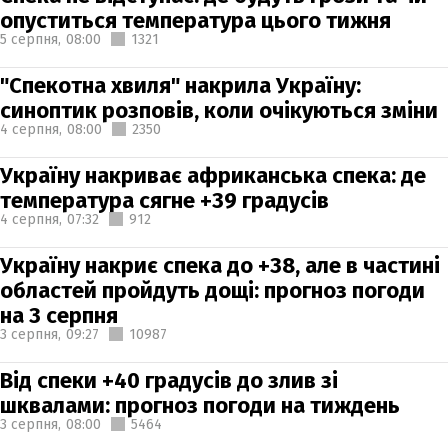
опуститься температура цього тижня
5 серпня,
08:00
1321
"Спекотна хвиля" накрила Україну:
синоптик розповів, коли очікуються зміни
4 серпня,
08:00
2350
Україну накриває африканська спека: де
температура сягне +39 градусів
4 серпня,
07:32
912
Україну накриє спека до +38, але в частині
областей пройдуть дощі: прогноз погоди
на 3 серпня
3 серпня,
09:27
10987
Від спеки +40 градусів до злив зі
шквалами: прогноз погоди на тиждень
3 серпня,
08:00
5464