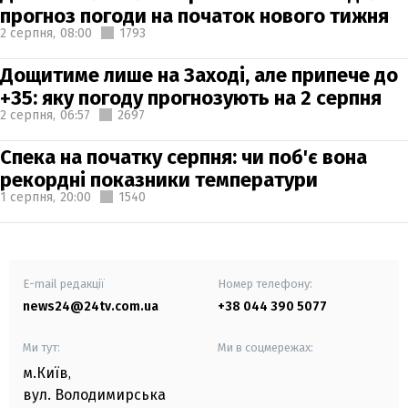
прогноз погоди на початок нового тижня
2 серпня,
08:00
1793
Дощитиме лише на Заході, але припече до
+35: яку погоду прогнозують на 2 серпня
2 серпня,
06:57
2697
Спека на початку серпня: чи поб'є вона
рекордні показники температури
1 серпня,
20:00
1540
E-mail редакції
Номер телефону:
news24@24tv.com.ua
+38 044 390 5077
Ми тут:
Ми в соцмережах:
м.Київ
,
вул. Володимирська