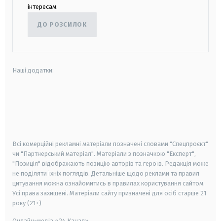
інтересам.
ДО РОЗСИЛОК
Наші додатки:
android
apple
smart tv
samsung smart tv
Всі комерційні рекламні матеріали позначені словами "Спецпроєкт"
чи "Партнерський матеріал". Матеріали з позначкою "Експерт",
"Позиція" відображають позицію авторів та героїв. Редакція може
не поділяти їхніх поглядів. Детальніше щодо реклами та правил
цитування можна ознайомитись в правилах користування сайтом.
Усі права захищені.
Матеріали сайту призначені для осіб старше
21
року (21+)
Онлайн-медіа «24 Канал»