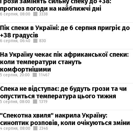
Грози замінять сильну спеку до +38:
прогноз погоди на найближчі дні
6 серпня,
08:00
3338
Пік спеки в Україні: де 6 серпня пригріє до
+38 градусів
6 серпня,
06:40
830
На Україну чекає пік африканської спеки:
коли температури стануть
комфортнішими
5 серпня,
20:00
11467
Спека не відступає: де будуть грози та чи
опуститься температура цього тижня
5 серпня,
08:00
1319
"Спекотна хвиля" накрила Україну:
синоптик розповів, коли очікуються зміни
4 серпня,
08:00
2346