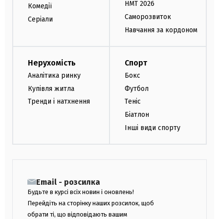
НМТ 2026
Комедії
Саморозвиток
Серіали
Навчання за кордоном
Нерухомість
Спорт
Аналітика ринку
Бокс
Купівля житла
Футбол
Тренди і натхнення
Теніс
Біатлон
Інші види спорту
Email - розсилка
Будьте в курсі всіх новин і оновлень!
Перейдіть на сторінку наших розсилок, щоб
обрати ті, що відповідають вашим