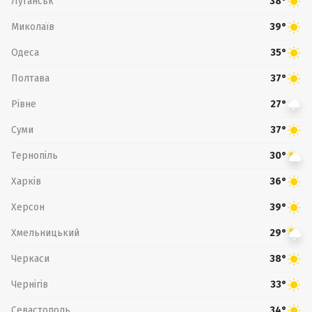
Луганськ
38°
Миколаїв
39°
Одеса
35°
Полтава
37°
Рівне
27°
Суми
37°
Тернопіль
30°
Харків
36°
Херсон
39°
Хмельницький
29°
Черкаси
38°
Чернігів
33°
Севастополь
34°