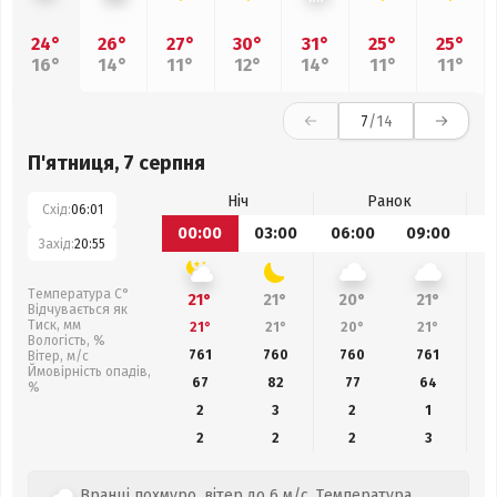
24°
26°
27°
30°
31°
25°
25°
16°
14°
11°
12°
14°
11°
11°
7
/14
П'ятниця, 7 серпня
Ніч
Ранок
Схід:
06:01
00:00
03:00
06:00
09:00
1
Захід:
20:55
Температура С°
21°
21°
20°
21°
Відчувається як
Тиск, мм
21°
21°
20°
21°
Вологість, %
761
760
760
761
Вітер, м/с
Ймовірність опадів,
67
82
77
64
%
2
3
2
1
2
2
2
3
Вранці похмуро, вітер до 6 м/с. Температура