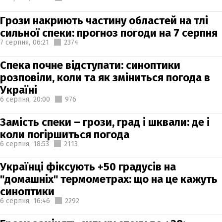
Грози накриють частину областей на тлі
сильної спеки: прогноз погоди на 7 серпня
7 серпня,
06:21
2374
Спека почне відступати: синоптики
розповіли, коли та як зміниться погода в
Україні
6 серпня,
20:00
976
Замість спеки – грози, град і шквали: де і
коли погіршиться погода
6 серпня,
18:53
2113
Українці фіксують +50 градусів на
"домашніх" термометрах: що на це кажуть
синоптики
6 серпня,
16:46
2292