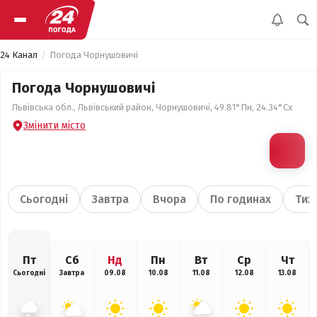
24 Канал
Погода Чорнушовичі
Погода Чорнушовичі
Львівська обл., Львівський район, Чорнушовичі, 49.81°Пн, 24.34°Сх
Змінити місто
Сьогодні
Завтра
Вчора
По годинах
Тиж
Пт
Сб
Нд
Пн
Вт
Ср
Чт
Сьогодні
Завтра
09.08
10.08
11.08
12.08
13.08