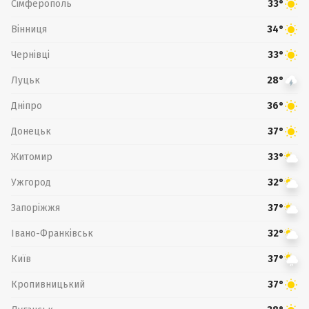
Сімферополь
33°
Вінниця
34°
Чернівці
33°
Луцьк
28°
Дніпро
36°
Донецьк
37°
Житомир
33°
Ужгород
32°
Запоріжжя
37°
Івано-Франківськ
32°
Київ
37°
Кропивницький
37°