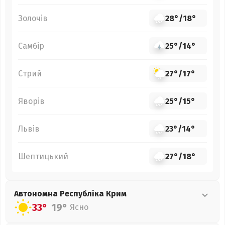
Золочів
28°
/
18°
Самбір
25°
/
14°
Стрий
27°
/
17°
Яворів
25°
/
15°
Львів
23°
/
14°
Шептицький
27°
/
18°
Автономна Республіка Крим
33°
19°
Ясно