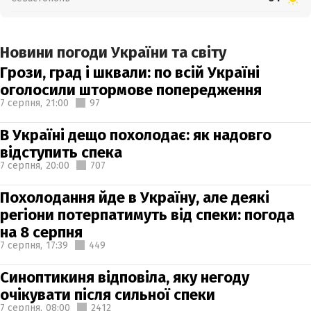
Новини погоди України та світу
Грози, град і шквали: по всій Україні
оголосили штормове попередження
7 серпня,
21:00
97
В Україні дещо похолодає: як надовго
відступить спека
7 серпня,
20:00
707
Похолодання йде в Україну, але деякі
регіони потерпатимуть від спеки: погода
на 8 серпня
7 серпня,
17:39
449
Синоптикиня відповіла, яку негоду
очікувати після сильної спеки
7 серпня,
08:00
2412