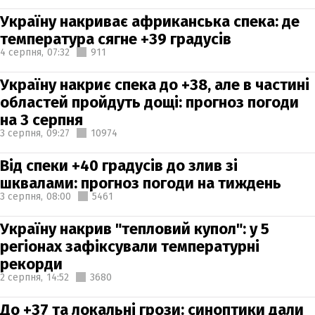
Україну накриває африканська спека: де
температура сягне +39 градусів
4 серпня,
07:32
911
Україну накриє спека до +38, але в частині
областей пройдуть дощі: прогноз погоди
на 3 серпня
3 серпня,
09:27
10974
Від спеки +40 градусів до злив зі
шквалами: прогноз погоди на тиждень
3 серпня,
08:00
5461
Україну накрив "тепловий купол": у 5
регіонах зафіксували температурні
рекорди
2 серпня,
14:52
3680
До +37 та локальні грози: синоптики дали