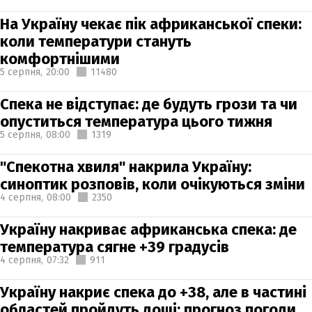
На Україну чекає пік африканської спеки:
коли температури стануть
комфортнішими
5 серпня,
20:00
11480
Спека не відступає: де будуть грози та чи
опуститься температура цього тижня
5 серпня,
08:00
1319
"Спекотна хвиля" накрила Україну:
синоптик розповів, коли очікуються зміни
4 серпня,
08:00
2350
Україну накриває африканська спека: де
температура сягне +39 градусів
4 серпня,
07:32
911
Україну накриє спека до +38, але в частині
областей пройдуть дощі: прогноз погоди