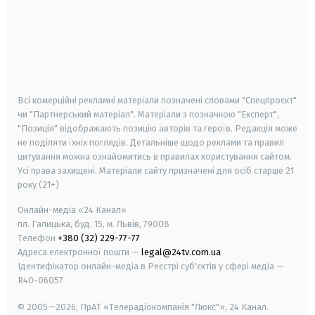
android
apple
smart tv
samsung smart tv
Всі комерційні рекламні матеріали позначені словами "Спецпроєкт"
чи "Партнерський матеріал". Матеріали з позначкою "Експерт",
"Позиція" відображають позицію авторів та героїв. Редакція може
не поділяти їхніх поглядів. Детальніше щодо реклами та правил
цитування можна ознайомитись в правилах користування сайтом.
Усі права захищені.
Матеріали сайту призначені для осіб старше
21
року (21+)
Онлайн-медіа «24 Канал»
пл. Галицька, буд. 15, м. Львів, 79008
Телефон
+380 (32) 229-77-77
Адреса електронної пошти —
legal@24tv.com.ua
Ідентифікатор онлайн-медіа в Реєстрі суб'єктів у сфері медіа —
R40-06057
© 2005—2026,
ПрАТ «Телерадіокомпанія "Люкс"», 24 Канал.