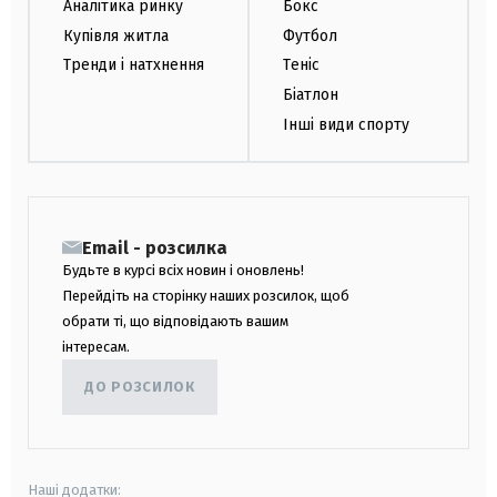
Аналітика ринку
Бокс
Купівля житла
Футбол
Тренди і натхнення
Теніс
Біатлон
Інші види спорту
Email - розсилка
Будьте в курсі всіх новин і оновлень!
Перейдіть на сторінку наших розсилок, щоб
обрати ті, що відповідають вашим
інтересам.
ДО РОЗСИЛОК
Наші додатки: