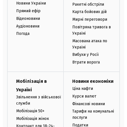
Новини України
Ракетні обстріли
Прямий ефір
Карта бойових дій
Відеоновини
Мирні переговори
Аудіоновини
Повітряна тривога в
Україні
Погода
Масована атака по
Україні
Вибухи у Росії
Втрати ворога
Мобілізація в
Новини економіки
Ціна нафти
Україні
Курси валют
Звільнення з військової
служби
Фінансові новини
Мобілізація 50+
Тарифи на комунальні
послуги
Мобілізація жінок
Податки
Контракт для 18-24-