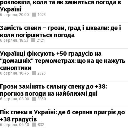
розповіли, коли та як зміниться погода в
Україні
6 серпня,
20:00
1023
Замість спеки – грози, град і шквали: де і
коли погіршиться погода
6 серпня,
18:53
2121
Українці фіксують +50 градусів на
"домашніх" термометрах: що на це кажуть
синоптики
6 серпня,
16:46
2326
Грози замінять сильну спеку до +38:
прогноз погоди на найближчі дні
6 серпня,
08:00
3350
Пік спеки в Україні: де 6 серпня пригріє до
+38 градусів
6 серпня,
06:40
832