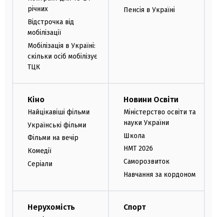
річних
Пенсія в Україні
Відстрочка від
мобілізації
Мобілізація в Україні:
скільки осіб мобілізує
ТЦК
Кіно
Новини Освіти
Найцікавіші фільми
Міністерство освіти та
науки України
Українські фільми
Школа
Фільми на вечір
НМТ 2026
Комедії
Саморозвиток
Серіали
Навчання за кордоном
Нерухомість
Спорт