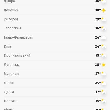
Дніпро
36°
Донецьк
38°
Ужгород
29°
Запоріжжя
36°
Івано-Франківськ
24°
Київ
24°
Кропивницький
35°
Луганськ
38°
Миколаїв
37°
Львів
24°
Одеса
37°
Полтава
35°