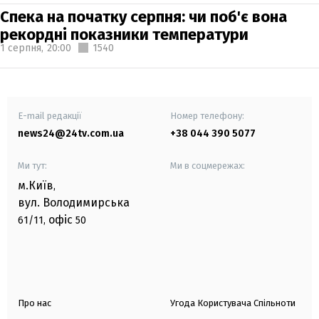
Спека на початку серпня: чи поб'є вона
рекордні показники температури
1 серпня,
20:00
1540
E-mail редакції
Номер телефону:
news24@24tv.com.ua
+38 044 390 5077
Ми тут:
Ми в соцмережах:
м.Київ
,
вул. Володимирська
офіс
61/11,
50
Про нас
Угода Користувача Спільноти