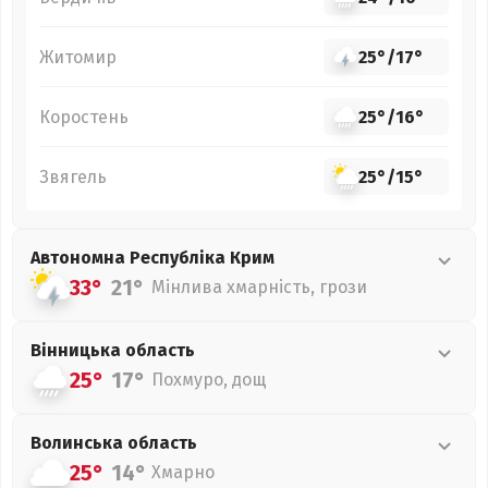
Житомир
25°
/
17°
Коростень
25°
/
16°
Звягель
25°
/
15°
Автономна Республіка Крим
33°
21°
Мінлива хмарність, грози
Вінницька
область
25°
17°
Похмуро, дощ
Волинська
область
25°
14°
Хмарно