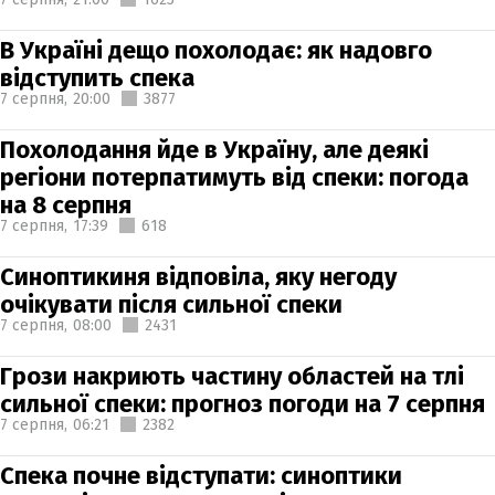
В Україні дещо похолодає: як надовго
відступить спека
7 серпня,
20:00
3877
Похолодання йде в Україну, але деякі
регіони потерпатимуть від спеки: погода
на 8 серпня
7 серпня,
17:39
618
Синоптикиня відповіла, яку негоду
очікувати після сильної спеки
7 серпня,
08:00
2431
Грози накриють частину областей на тлі
сильної спеки: прогноз погоди на 7 серпня
7 серпня,
06:21
2382
Спека почне відступати: синоптики