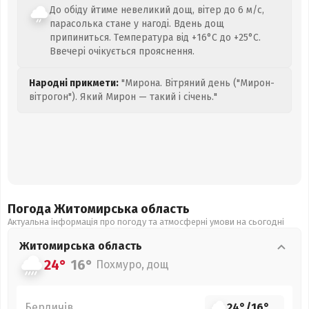
До обіду йтиме невеликий дощ, вітер до 6 м/с,
парасолька стане у нагоді. Вдень дощ
припиниться. Температура від +16°C до +25°C.
Ввечері очікується прояснення.
Народні прикмети:
"Мирона. Вітряний день ("Мирон-
вітрогон"). Який Мирон — такий і січень."
Погода Житомирська
область
Актуальна інформація про погоду та атмосферні умови на сьогодні
Житомирська
область
24°
16°
Похмуро, дощ
Бердичів
24°
/
16°