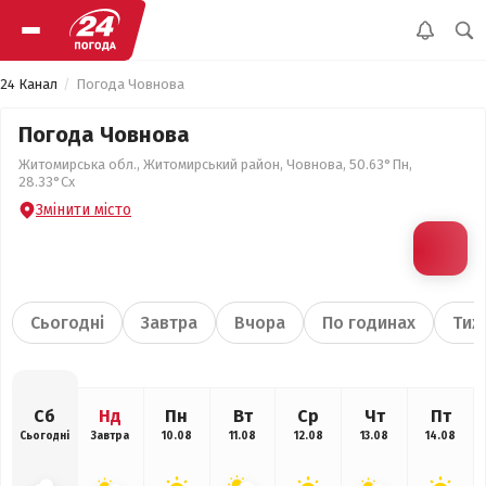
24 Канал
Погода Човнова
Погода Човнова
Житомирська обл., Житомирський район, Човнова, 50.63°Пн,
28.33°Сх
Змінити місто
Сьогодні
Завтра
Вчора
По годинах
Тиж
Сб
Нд
Пн
Вт
Ср
Чт
Пт
Сьогодні
Завтра
10.08
11.08
12.08
13.08
14.08