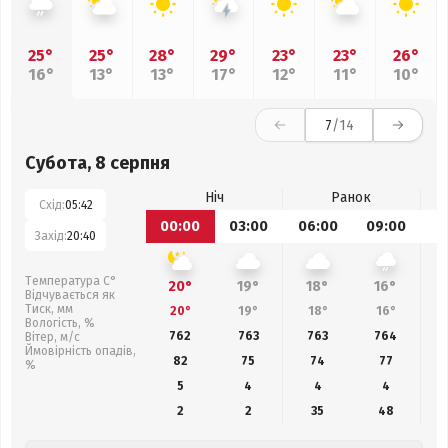
25°
25°
28°
29°
23°
23°
26°
16°
13°
13°
17°
12°
11°
10°
7
/14
Субота, 8 серпня
Ніч
Ранок
Схід:
05:42
00:00
03:00
06:00
09:00
1
Захід:
20:40
Температура С°
20°
19°
18°
16°
Відчувається як
Тиск, мм
20°
19°
18°
16°
Вологість, %
762
763
763
764
Вітер, м/с
Ймовірність опадів,
82
75
74
77
%
5
4
4
4
2
2
35
48