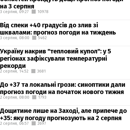
на 3 серпня
3 серпня,
09:27
10978
Від спеки +40 градусів до злив зі
шквалами: прогноз погоди на тиждень
3 серпня,
08:00
5462
Україну накрив "тепловий купол": у 5
регіонах зафіксували температурні
рекорди
2 серпня,
14:52
3681
До +37 та локальні грози: синоптики дали
прогноз погоди на початок нового тижня
2 серпня,
08:00
1793
Дощитиме лише на Заході, але припече до
+35: яку погоду прогнозують на 2 серпня
2 серпня,
06:57
2697