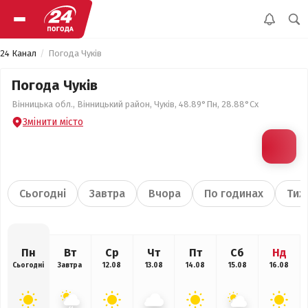
24 Канал
Погода Чуків
Погода Чуків
Вінницька обл., Вінницький район, Чуків, 48.89°Пн, 28.88°Сх
Змінити місто
Сьогодні
Завтра
Вчора
По годинах
Тиж
Пн
Вт
Ср
Чт
Пт
Сб
Нд
Сьогодні
Завтра
12.08
13.08
14.08
15.08
16.08