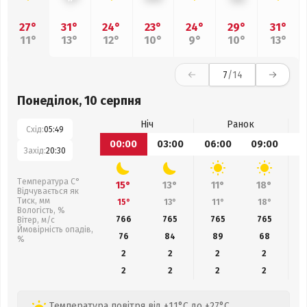
27°
31°
24°
23°
24°
29°
31°
11°
13°
12°
10°
9°
10°
13°
7
/14
Понеділок, 10 серпня
Ніч
Ранок
Схід:
05:49
00:00
03:00
06:00
09:00
1
Захід:
20:30
Температура С°
15°
13°
11°
18°
Відчувається як
Тиск, мм
15°
13°
11°
18°
Вологість, %
766
765
765
765
Вітер, м/с
Ймовірність опадів,
76
84
89
68
%
2
2
2
2
2
2
2
2
Температура повітря від +11°C до +27°C,