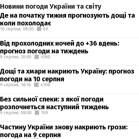
Новини погоди України та світу
Де на початку тижня прогнозують дощі та
коли похолодає
10 серпня,
08:00
69
Від прохолодних ночей до +36 вдень:
прогноз погоди на тиждень
9 серпня,
20:00
4580
Дощі та хмари накриють Україну: прогноз
погоди на 10 серпня
9 серпня,
18:16
4108
Без сильної спеки: з якої погоди
розпочнеться наступний тиждень
9 серпня,
08:00
769
Частину України знову накриють грози:
погода на 9 серпня