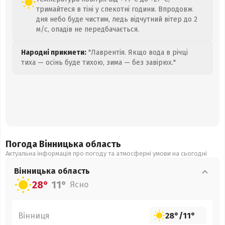
тримайтеся в тіні у спекотні години. Впродовж
дня небо буде чистим, ледь відчутний вітер до 2
м/с, опадів не передбачається.
Народні прикмети:
"Лаврентія. Якщо вода в річці
тиха — осінь буде тихою, зима — без завірюх."
Погода Вінницька
область
Актуальна інформація про погоду та атмосферні умови на сьогодні
Вінницька
область
28°
11°
Ясно
Вінниця
28°
/
11°