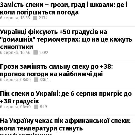
Замість спеки – грози, град і шквали: де і
коли погіршиться погода
6 серпня,
18:53
2134
Українці фіксують +50 градусів на
"домашніх" термометрах: що на це кажуть
синоптики
6 серпня,
16:46
2392
Грози замінять сильну спеку до +38:
прогноз погоди на найближчі дні
6 серпня,
08:00
3364
Пік спеки в Україні: де 6 серпня пригріє до
+38 градусів
6 серпня,
06:40
849
На Україну чекає пік африканської спеки:
коли температури стануть