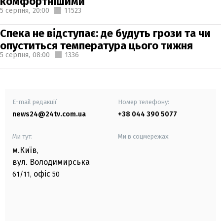
комфортнішими
5 серпня,
20:00
11523
Спека не відступає: де будуть грози та чи
опуститься температура цього тижня
5 серпня,
08:00
1336
E-mail редакції
Номер телефону:
news24@24tv.com.ua
+38 044 390 5077
Ми тут:
Ми в соцмережах:
м.Київ
,
вул. Володимирська
офіс
61/11,
50