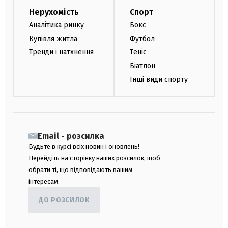
Нерухомість
Спорт
Аналітика ринку
Бокс
Купівля житла
Футбол
Тренди і натхнення
Теніс
Біатлон
Інші види спорту
Email - розсилка
Будьте в курсі всіх новин і оновлень!
Перейдіть на сторінку наших розсилок, щоб
обрати ті, що відповідають вашим
інтересам.
ДО РОЗСИЛОК