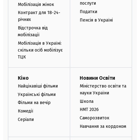
послуги
Мобілізація жінок
Податки
Контракт для 18-24-
річних
Пенсія в Україні
Відстрочка від
мобілізації
Мобілізація в Україні:
скільки осіб мобілізує
ТЦК
Кіно
Новини Освіти
Найцікавіші фільми
Міністерство освіти та
науки України
Українські фільми
Школа
Фільми на вечір
НМТ 2026
Комедії
Саморозвиток
Серіали
Навчання за кордоном