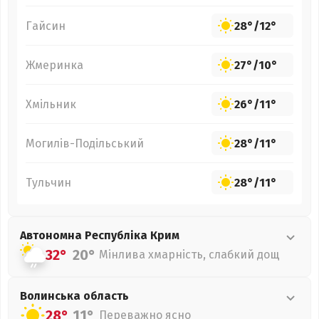
Гайсин
28°
/
12°
Жмеринка
27°
/
10°
Хмільник
26°
/
11°
Могилів-Подільський
28°
/
11°
Тульчин
28°
/
11°
Автономна Республіка Крим
32°
20°
Мінлива хмарність, слабкий дощ
Волинська
область
28°
11°
Переважно ясно