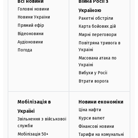
Всі новини
Війна Росії з
Головні новини
Україною
Новини України
Ракетні обстріли
Прямий ефір
Карта бойових дій
Відеоновини
Мирні переговори
Аудіоновини
Повітряна тривога в
Україні
Погода
Масована атака по
Україні
Вибухи у Росії
Втрати ворога
Мобілізація в
Новини економіки
Ціна нафти
Україні
Курси валют
Звільнення з військової
служби
Фінансові новини
Мобілізація 50+
Тарифи на комунальні