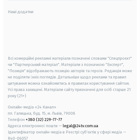
Наші додатки:
android
apple
smart tv
samsung smart tv
Всі комерційні рекламні матеріали позначені словами "Спецпроєкт"
чи "Партнерський матеріал". Матеріали з позначкою "Експерт",
"Позиція" відображають позицію авторів та героїв. Редакція може
не поділяти їхніх поглядів. Детальніше щодо реклами та правил
цитування можна ознайомитись в правилах користування сайтом.
Усі права захищені.
Матеріали сайту призначені для осіб старше
21
року (21+)
Онлайн-медіа «24 Канал»
пл. Галицька, буд. 15, м. Львів, 79008
Телефон
+380 (32) 229-77-77
Адреса електронної пошти —
legal@24tv.com.ua
Ідентифікатор онлайн-медіа в Реєстрі суб'єктів у сфері медіа —
R40-06057