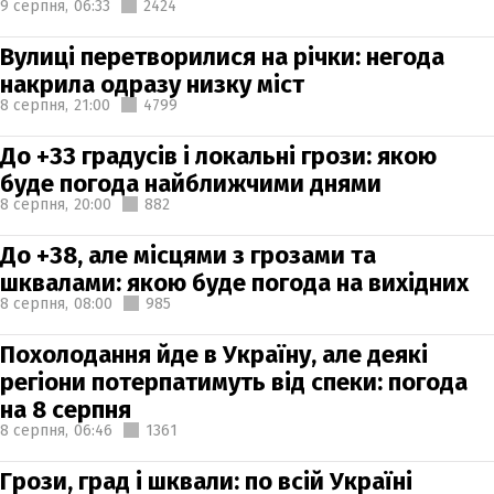
9 серпня,
06:33
2424
Вулиці перетворилися на річки: негода
накрила одразу низку міст
8 серпня,
21:00
4799
До +33 градусів і локальні грози: якою
буде погода найближчими днями
8 серпня,
20:00
882
До +38, але місцями з грозами та
шквалами: якою буде погода на вихідних
8 серпня,
08:00
985
Похолодання йде в Україну, але деякі
регіони потерпатимуть від спеки: погода
на 8 серпня
8 серпня,
06:46
1361
Грози, град і шквали: по всій Україні