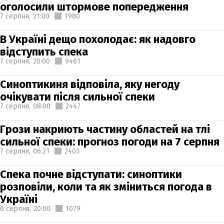
оголосили штормове попередження
7 серпня,
21:00
1980
В Україні дещо похолодає: як надовго
відступить спека
7 серпня,
20:00
9461
Синоптикиня відповіла, яку негоду
очікувати після сильної спеки
7 серпня,
08:00
2447
Грози накриють частину областей на тлі
сильної спеки: прогноз погоди на 7 серпня
7 серпня,
06:21
2403
Спека почне відступати: синоптики
розповіли, коли та як зміниться погода в
Україні
6 серпня,
20:00
1079