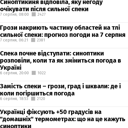
Синоптикиня відповіла, яку негоду
очікувати після сильної спеки
7 серпня,
08:00
2427
Грози накриють частину областей на тлі
сильної спеки: прогноз погоди на 7 серпня
7 серпня,
06:21
2381
Спека почне відступати: синоптики
розповіли, коли та як зміниться погода в
Україні
6 серпня,
20:00
1022
Замість спеки – грози, град і шквали: де і
коли погіршиться погода
6 серпня,
18:53
2120
Українці фіксують +50 градусів на
"домашніх" термометрах: що на це кажуть
синоптики