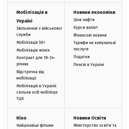
Мобілізація в
Новини економіки
Ціна нафти
Україні
Курси валют
Звільнення з військової
служби
Фінансові новини
Мобілізація 50+
Тарифи на комунальні
послуги
Мобілізація жінок
Податки
Контракт для 18-24-
річних
Пенсія в Україні
Відстрочка від
мобілізації
Мобілізація в Україні:
скільки осіб мобілізує
ТЦК
Кіно
Новини Освіти
Найцікавіші фільми
Міністерство освіти та