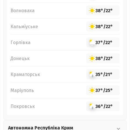
Волноваха
38°
/
22°
Кальміуське
38°
/
22°
Горлівка
37°
/
22°
Донецьк
38°
/
22°
Краматорськ
35°
/
21°
Маріуполь
37°
/
25°
Покровськ
36°
/
22°
Автономна Республіка Крим