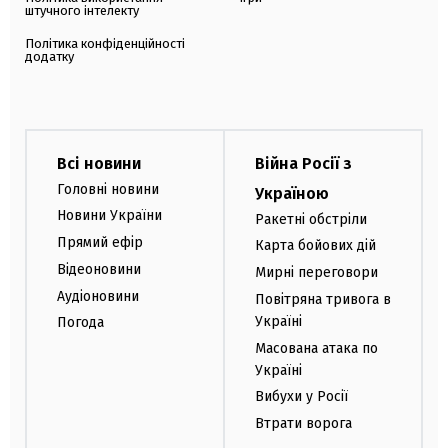
штучного інтелекту
Політика конфіденційності
додатку
Всі новини
Війна Росії з
Головні новини
Україною
Новини України
Ракетні обстріли
Прямий ефір
Карта бойових дій
Відеоновини
Мирні переговори
Аудіоновини
Повітряна тривога в
Україні
Погода
Масована атака по
Україні
Вибухи у Росії
Втрати ворога