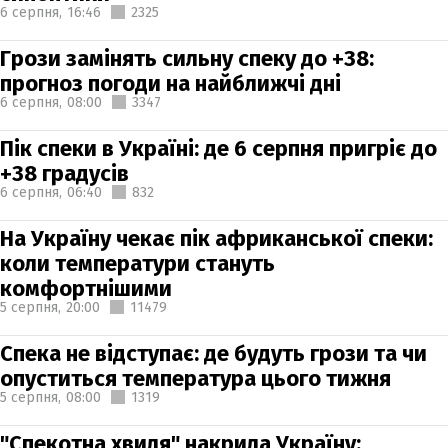
6 серпня,
16:46
2325
Грози замінять сильну спеку до +38:
прогноз погоди на найближчі дні
6 серпня,
08:00
3347
Пік спеки в Україні: де 6 серпня пригріє до
+38 градусів
6 серпня,
06:40
832
На Україну чекає пік африканської спеки:
коли температури стануть
комфортнішими
5 серпня,
20:00
11479
Спека не відступає: де будуть грози та чи
опуститься температура цього тижня
5 серпня,
08:00
1319
"Спекотна хвиля" накрила Україну: