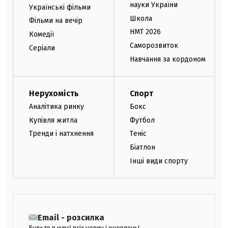
науки України
Українські фільми
Школа
Фільми на вечір
НМТ 2026
Комедії
Саморозвиток
Серіали
Навчання за кордоном
Нерухомість
Спорт
Аналітика ринку
Бокс
Купівля житла
Футбол
Тренди і натхнення
Теніс
Біатлон
Інші види спорту
Email - розсилка
Будьте в курсі всіх новин і оновлень!