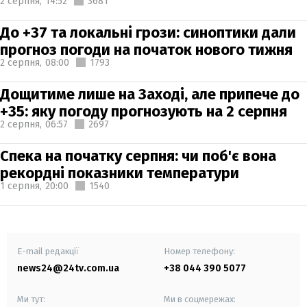
2 серпня,
14:52
3681
До +37 та локальні грози: синоптики дали
прогноз погоди на початок нового тижня
2 серпня,
08:00
1793
Дощитиме лише на Заході, але припече до
+35: яку погоду прогнозують на 2 серпня
2 серпня,
06:57
2697
Спека на початку серпня: чи поб'є вона
рекордні показники температури
1 серпня,
20:00
1540
E-mail редакції
Номер телефону:
news24@24tv.com.ua
+38 044 390 5077
Ми тут:
Ми в соцмережах: