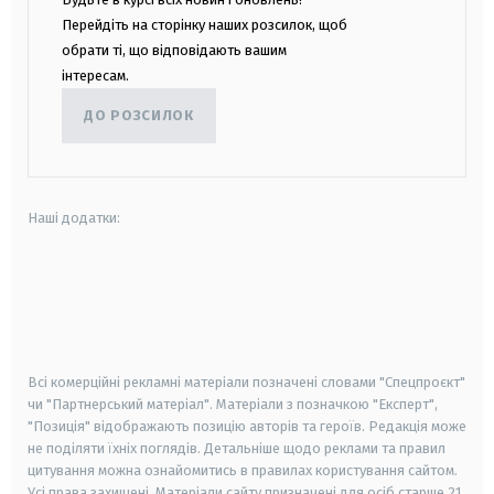
Перейдіть на сторінку наших розсилок, щоб
обрати ті, що відповідають вашим
інтересам.
ДО РОЗСИЛОК
Наші додатки:
android
apple
smart tv
samsung smart tv
Всі комерційні рекламні матеріали позначені словами "Спецпроєкт"
чи "Партнерський матеріал". Матеріали з позначкою "Експерт",
"Позиція" відображають позицію авторів та героїв. Редакція може
не поділяти їхніх поглядів. Детальніше щодо реклами та правил
цитування можна ознайомитись в правилах користування сайтом.
Усі права захищені.
Матеріали сайту призначені для осіб старше
21