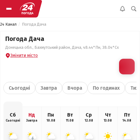
24 Канал
Погода Дача
Погода Дача
Донецька обл., Бахмутський район, Дача, 48.44°Пн, 38.04°Сх
Змінити місто
Сьогодні
Завтра
Вчора
По годинах
Тиж
Сб
Нд
Пн
Вт
Ср
Чт
Пт
Сьогодні
Завтра
10.08
11.08
12.08
13.08
14.08