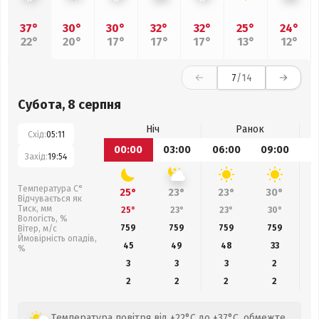
37°
30°
30°
32°
32°
25°
24°
22°
20°
17°
17°
17°
13°
12°
7
/14
Субота, 8 серпня
Ніч
Ранок
Схід:
05:11
00:00
03:00
06:00
09:00
1
Захід:
19:54
Температура С°
25°
23°
23°
30°
Відчувається як
Тиск, мм
25°
23°
23°
30°
Вологість, %
759
759
759
759
Вітер, м/с
Ймовірність опадів,
45
49
48
33
%
3
3
3
2
2
2
2
2
Температура повітря від +22°C до +37°C, обмежте