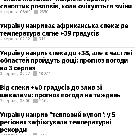
синоптик розповів, коли очікуються зміни
4 серпня,
08:00
2350
Україну накриває африканська спека: де
температура сягне +39 градусів
4 серпня,
07:32
911
Україну накриє спека до +38, але в частині
областей пройдуть дощі: прогноз погоди
на 3 серпня
3 серпня,
09:27
10977
Від спеки +40 градусів до злив зі
шквалами: прогноз погоди на тиждень
3 серпня,
08:00
5462
Україну накрив "тепловий купол": у 5
регіонах зафіксували температурні
рекорди