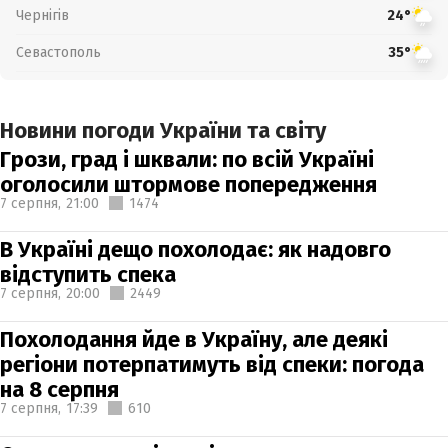
Чернігів
24°
Севастополь
35°
Новини погоди України та світу
Грози, град і шквали: по всій Україні
оголосили штормове попередження
7 серпня,
21:00
1474
В Україні дещо похолодає: як надовго
відступить спека
7 серпня,
20:00
2449
Похолодання йде в Україну, але деякі
регіони потерпатимуть від спеки: погода
на 8 серпня
7 серпня,
17:39
610