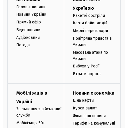
Головні новини
Україною
Новини України
Ракетні обстріли
Прямий ефір
Карта бойових дій
Відеоновини
Мирні переговори
Аудіоновини
Повітряна тривога в
Україні
Погода
Масована атака по
Україні
Вибухи у Росії
Втрати ворога
Мобілізація в
Новини економіки
Ціна нафти
Україні
Курси валют
Звільнення з військової
служби
Фінансові новини
Мобілізація 50+
Тарифи на комунальні