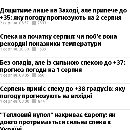
Дощитиме лише на Заході, але припече до
+35: яку погоду прогнозують на 2 серпня
2 серпня,
06:57
2693
Спека на початку серпня: чи поб'є вона
рекордні показники температури
1 серпня,
20:00
1539
Без опадів, але із сильною спекою до +37:
прогноз погоди на 1 серпня
1 серпня,
09:05
656
Серпень приніс спеку до +38 градусів: яку
погоду прогнозують на вихідні
1 серпня,
08:00
844
"Тепловий купол" накриває Європу: як
довго протримається сильна спека в
Україні