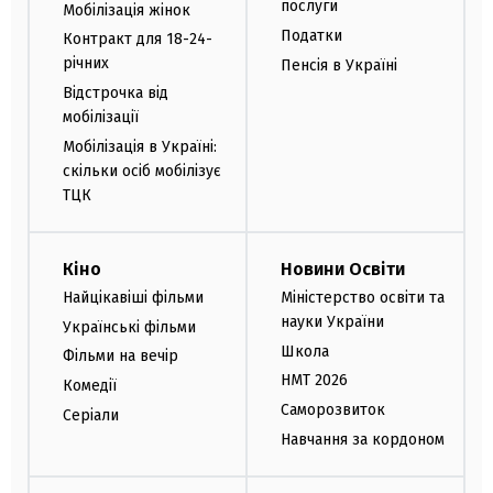
послуги
Мобілізація жінок
Податки
Контракт для 18-24-
річних
Пенсія в Україні
Відстрочка від
мобілізації
Мобілізація в Україні:
скільки осіб мобілізує
ТЦК
Кіно
Новини Освіти
Найцікавіші фільми
Міністерство освіти та
науки України
Українські фільми
Школа
Фільми на вечір
НМТ 2026
Комедії
Саморозвиток
Серіали
Навчання за кордоном