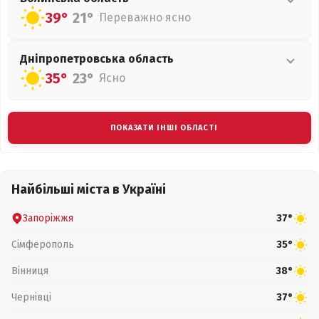
39°
21°
Переважно ясно
Дніпропетровська
область
35°
23°
Ясно
ПОКАЗАТИ ІНШІ ОБЛАСТІ
Найбільші міста в Україні
Запоріжжя
37°
Сімферополь
35°
Вінниця
38°
Чернівці
37°