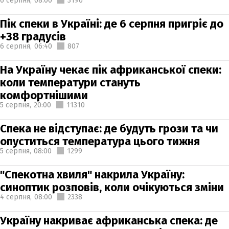
6 серпня,
08:00
3196
Пік спеки в Україні: де 6 серпня пригріє до
+38 градусів
6 серпня,
06:40
807
На Україну чекає пік африканської спеки:
коли температури стануть
комфортнішими
5 серпня,
20:00
11310
Спека не відступає: де будуть грози та чи
опуститься температура цього тижня
5 серпня,
08:00
1299
"Спекотна хвиля" накрила Україну:
синоптик розповів, коли очікуються зміни
4 серпня,
08:00
2338
Україну накриває африканська спека: де