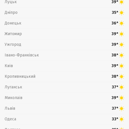
Луцьк
39°
Дніпро
35°
Донецьк
36°
Житомир
39°
Ужгород
39°
Івано-Франківськ
38°
Київ
39°
Кропивницький
38°
Луганськ
37°
Миколаїв
39°
Львів
37°
Одеса
33°