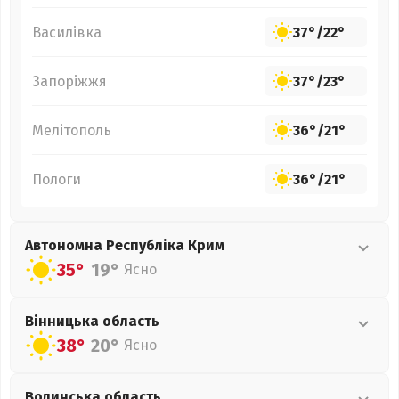
Василівка
37°
/
22°
Запоріжжя
37°
/
23°
Мелітополь
36°
/
21°
Пологи
36°
/
21°
Автономна Республіка Крим
35°
19°
Ясно
Вінницька
область
38°
20°
Ясно
Волинська
область