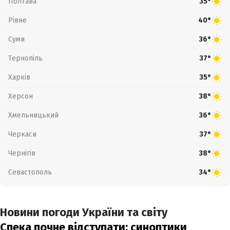
Полтава
35°
Рівне
40°
Суми
36°
Тернопіль
37°
Харків
35°
Херсон
38°
Хмельницький
36°
Черкаси
37°
Чернігів
38°
Севастополь
34°
Новини погоди України та світу
Спека почне відступати: синоптики