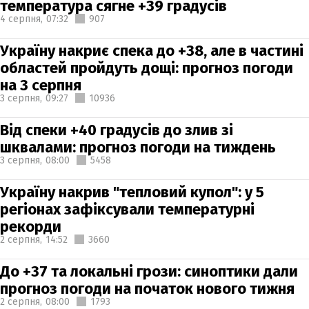
температура сягне +39 градусів
4 серпня,
07:32
907
Україну накриє спека до +38, але в частині
областей пройдуть дощі: прогноз погоди
на 3 серпня
3 серпня,
09:27
10936
Від спеки +40 градусів до злив зі
шквалами: прогноз погоди на тиждень
3 серпня,
08:00
5458
Україну накрив "тепловий купол": у 5
регіонах зафіксували температурні
рекорди
2 серпня,
14:52
3660
До +37 та локальні грози: синоптики дали
прогноз погоди на початок нового тижня
2 серпня,
08:00
1793