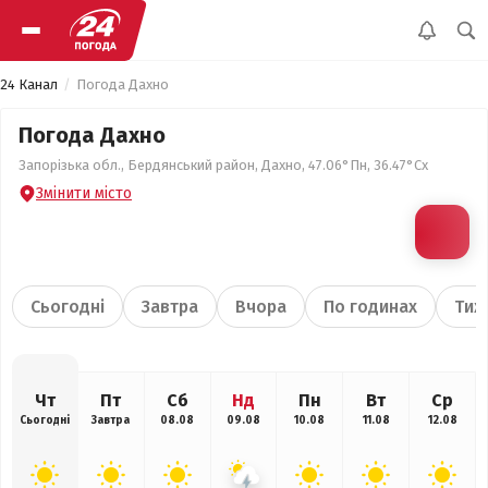
24 Канал
Погода Дахно
Погода Дахно
Запорізька обл., Бердянський район, Дахно, 47.06°Пн, 36.47°Сх
Змінити місто
Сьогодні
Завтра
Вчора
По годинах
Тиж
Чт
Пт
Сб
Нд
Пн
Вт
Ср
Сьогодні
Завтра
08.08
09.08
10.08
11.08
12.08