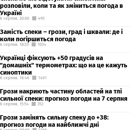
розповіли, коли та як зміниться погода в
Україні
6 серпня,
20:00
495
Замість спеки – грози, град і шквали: де і
коли погіршиться погода
6 серпня,
18:53
1034
Українці фіксують +50 градусів на
"домашніх" термометрах: що на це кажуть
синоптики
6 серпня,
16:46
1401
Грози накриють частину областей на тлі
сильної спеки: прогноз погоди на 7 серпня
6 серпня,
15:54
352
Грози замінять сильну спеку до +38:
прогноз погоди на найближчі дні