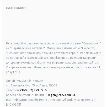
Наші додатки:
android
apple
smart tv
samsung smart tv
Всі комерційні рекламні матеріали позначені словами "Спецпроєкт"
чи "Партнерський матеріал". Матеріали з позначкою "Експерт",
"Позиція" відображають позицію авторів та героїв. Редакція може
не поділяти їхніх поглядів. Детальніше щодо реклами та правил
цитування можна ознайомитись в правилах користування сайтом.
Усі права захищені.
Матеріали сайту призначені для осіб старше
21
року (21+)
Онлайн-медіа «24 Канал»
пл. Галицька, буд. 15, м. Львів, 79008
Телефон
+380 (32) 229-77-77
Адреса електронної пошти —
legal@24tv.com.ua
Ідентифікатор онлайн-медіа в Реєстрі суб'єктів у сфері медіа —
R40-06057