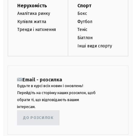
Нерухомість
Спорт
Аналітика ринку
Бокс
Купівля житла
Футбол
Тренди і натхнення
Теніс
Біатлон
Інші види спорту
Email - розсилка
Будьте в курсі всіх новин і оновлень!
Перейдіть на сторінку наших розсилок, щоб
обрати ті, що відповідають вашим
інтересам.
ДО РОЗСИЛОК