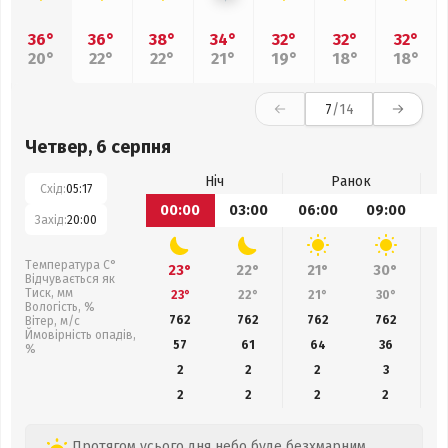
36°
36°
38°
34°
32°
32°
32°
20°
22°
22°
21°
19°
18°
18°
7
/14
Четвер, 6 серпня
Ніч
Ранок
Схід:
05:17
00:00
03:00
06:00
09:00
1
Захід:
20:00
Температура С°
23°
22°
21°
30°
Відчувається як
Тиск, мм
23°
22°
21°
30°
Вологість, %
762
762
762
762
Вітер, м/с
Ймовірність опадів,
57
61
64
36
%
2
2
2
3
2
2
2
2
Протягом усього дня небо буде безхмарним,