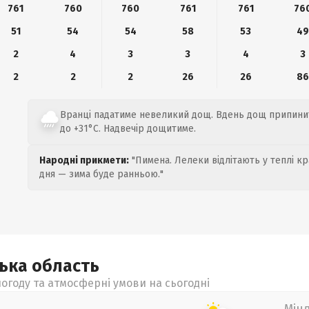
761
760
760
761
761
76
51
54
54
58
53
4
2
4
3
3
4
3
2
2
2
26
26
8
Вранці падатиме невеликий дощ. Вдень дощ припинить
до +31°C. Надвечір дощитиме.
Народні прикмети:
"Пимена. Лелеки відлітають у теплі кр
дня — зима буде ранньою."
цька
область
огоду та атмосферні умови на сьогодні