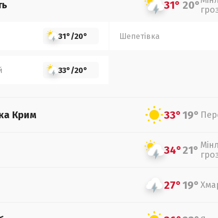
Мін
31°
20°
ть
гро
31°
/
20°
Шепетівка
й
33°
/
20°
33°
19°
ка Крим
Пер
Мін
34°
21°
гро
27°
19°
Хма