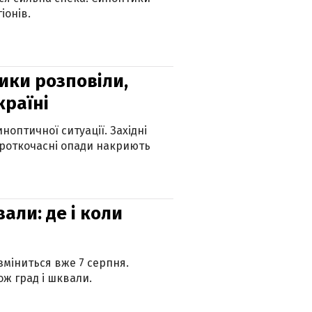
іонів.
ики розповіли,
країні
оптичної ситуації. Західні
ороткочасні опади накриють
вали: де і коли
 зміниться вже 7 серпня.
ж град і шквали.