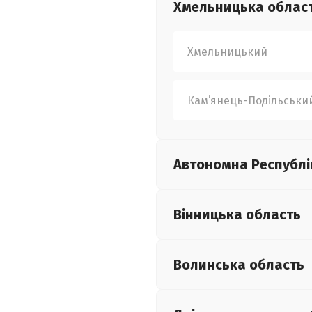
Хмельницька
облас
Хмельницький
Кам’янець-Подільськи
Автономна Республі
Вінницька
область
Волинська
область