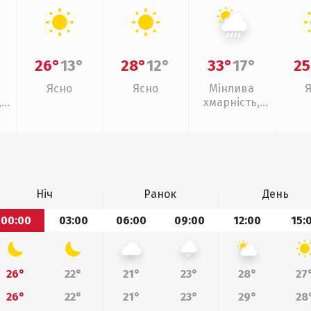
26°
13°
28°
12°
33°
17°
25
Ясно
Ясно
Мінлива
,
хмарність,
ощ
зливи
Ніч
Ранок
День
00:00
03:00
06:00
09:00
12:00
15:
26°
22°
21°
23°
28°
27
26°
22°
21°
23°
29°
28