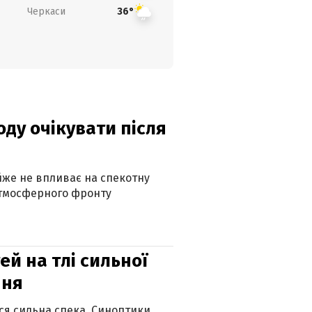
Черкаси
36°
оду очікувати після
айже не впливає на спекотну
атмосферного фронту
й на тлі сильної
пня
ься сильна спека. Синоптики