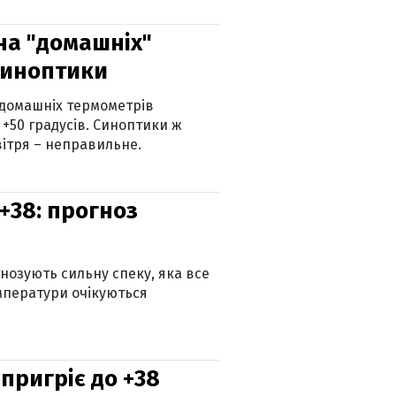
 на "домашніх"
синоптики
 домашніх термометрів
 +50 градусів. Синоптики ж
ітря – неправильне.
+38: прогноз
гнозують сильну спеку, яка все
мператури очікуються
 пригріє до +38