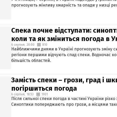
прогнозують мінливу хмарність та опади у низці рег
Спека почне відступати: синопт
коли та як зміниться погода в У
6 серпня,
20:00
810
Найближчими днями в Україні прогнозують зміну син
регіони першими відчують спад спеки. Водночас к
більшість областей.
Замість спеки – грози, град і шк
погіршиться погода
6 серпня,
18:53
1901
Після сильної спеки погода в частині України різко
Синоптики попереджають про грози, а місцями тако