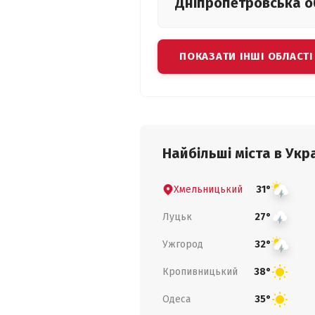
Дніпропетровська
о
ПОКАЗАТИ ІНШІ ОБЛАСТІ
Найбільші міста в Укра
Хмельницький
31°
Луцьк
27°
Ужгород
32°
Кропивницький
38°
Одеса
35°