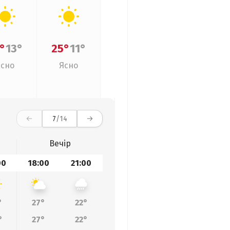
°
13°
25°
11°
Ясно
Ясно
7
/14
Вечір
00
18:00
21:00
°
27°
22°
°
27°
22°