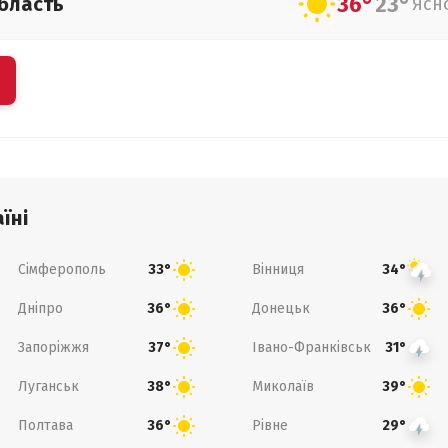
36°
23°
бласть
Ясн
їні
Сімферополь
Вінниця
33°
34°
Дніпро
Донецьк
36°
36°
Запоріжжя
Івано-Франківськ
37°
31°
Луганськ
Миколаїв
38°
39°
Полтава
Рівне
36°
29°