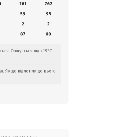
0
761
762
9
59
95
2
2
6
87
60
ся. Очікується від +19°C
аї. Якщо відлетіли до цього