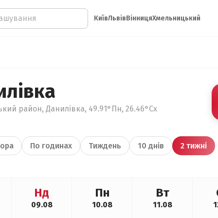
Київ
Львів
Вінниця
Хмельницький
илівка
кий район, Данилівка, 49.91°Пн, 26.46°Сх
ора
По годинах
Тиждень
10 днів
2 тижні
Нд
Пн
Вт
09.08
10.08
11.08
1