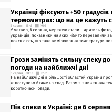
Українці фіксують +50 градусів
термометрах: що на це кажуть 
6 серпня,
16:46
1906
У четвер, 6 серпня, мережею стали ширитись фото
українців, показники на яких нібито перевалили за
пояснюють, що таке вимірювання температури пов
Грози замінять сильну спеку до 
погоди на найближчі дні
6 серпня,
08:00
3252
На найближчі дні в більшості областей України про
ж поступово йтиме на спад. Разом зі зниженням те
короткочасні опади.
Пік спеки в Україні: де 6 серпня