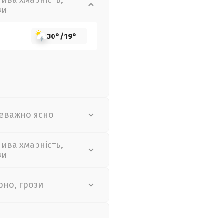
лива хмарність,
зи
30°
/
19°
еважно ясно
лива хмарність,
зи
рно, грози