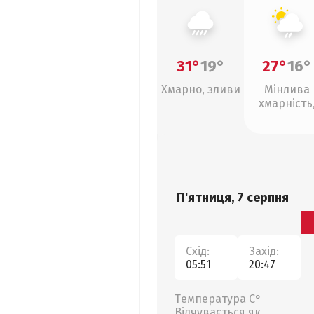
31°
19°
27°
16°
Хмарно, зливи
Мінлива
хмарність
слабкий д
П'ятниця, 7 серпня
Схід:
Захід:
05:51
20:47
Температура С°
Відчувається як