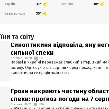
Харків
Херсон
37°
38°
Севастополь
35°
ни та світу
Синоптикиня відповіла, яку нег
сильної спеки
7 серпня,
08:00
102
Наразі в Україні переважає слабкий вітер, який м
погоду. Однак уже із 7 серпня через проходження 
синоптична ситуація зміниться.
Грози накриють частину областе
спеки: прогноз погоди на 7 сер
7 серпня,
06:21
1716
У п'ятницю, 7 серпня, в Україні подекуди утримаєт