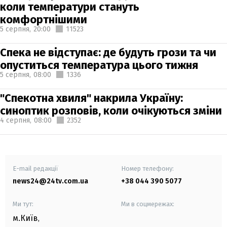
коли температури стануть
комфортнішими
5 серпня,
20:00
11523
Спека не відступає: де будуть грози та чи
опуститься температура цього тижня
5 серпня,
08:00
1336
"Спекотна хвиля" накрила Україну:
синоптик розповів, коли очікуються зміни
4 серпня,
08:00
2352
E-mail редакції
Номер телефону:
news24@24tv.com.ua
+38 044 390 5077
Ми тут:
Ми в соцмережах:
м.Київ
,