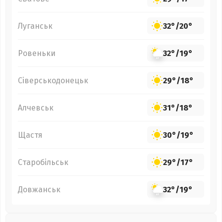
Луганськ
32°
/
20°
Ровеньки
32°
/
19°
Сіверськодонецьк
29°
/
18°
Алчевськ
31°
/
18°
Щастя
30°
/
19°
Старобільськ
29°
/
17°
Довжанськ
32°
/
19°