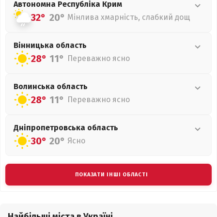
Автономна Республіка Крим
32°
20°
Мінлива хмарність, слабкий дощ
Вінницька
область
28°
11°
Переважно ясно
Волинська
область
28°
11°
Переважно ясно
Дніпропетровська
область
30°
20°
Ясно
ПОКАЗАТИ ІНШІ ОБЛАСТІ
Найбільші міста в Україні