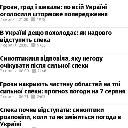
Грози, град і шквали: по всій Україні
оголосили штормове попередження
7 серпня,
21:00
1978
В Україні дещо похолодає: як надовго
відступить спека
7 серпня,
20:00
9455
Синоптикиня відповіла, яку негоду
очікувати після сильної спеки
7 серпня,
08:00
2446
Грози накриють частину областей на тлі
сильної спеки: прогноз погоди на 7 серпня
7 серпня,
06:21
2403
Спека почне відступати: синоптики
розповіли, коли та як зміниться погода в
Україні