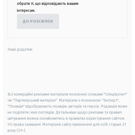
обрати ті, що відповідають вашим
інтересам.
ДО РОЗСИЛОК
Наші додатки:
android
apple
smart tv
samsung smart tv
Всі комерційні рекламні матеріали позначені словами "Спецпроєкт"
чи "Партнерський матеріал". Матеріали з позначкою "Експерт",
"Позиція" відображають позицію авторів та героїв. Редакція може
не поділяти їхніх поглядів. Детальніше щодо реклами та правил
цитування можна ознайомитись в правилах користування сайтом.
Усі права захищені.
Матеріали сайту призначені для осіб старше
21
року (21+)