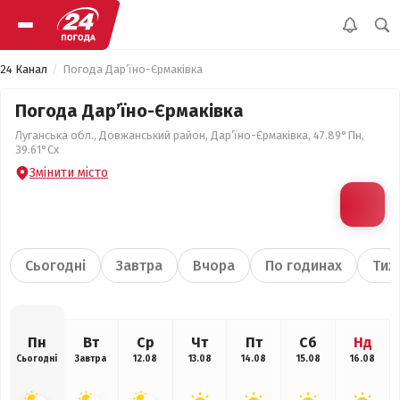
24 Канал
Погода Дар’їно-Єрмаківка
Погода Дар’їно-Єрмаківка
Луганська обл., Довжанський район, Дар’їно-Єрмаківка, 47.89°Пн,
39.61°Сх
Змінити місто
Сьогодні
Завтра
Вчора
По годинах
Тиж
Пн
Вт
Ср
Чт
Пт
Сб
Нд
Сьогодні
Завтра
12.08
13.08
14.08
15.08
16.08