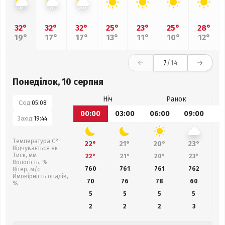
32°
32°
32°
25°
23°
25°
28°
19°
17°
17°
13°
11°
10°
12°
7
/14
Понеділок, 10 серпня
Ніч
Ранок
Схід:
05:08
00:00
03:00
06:00
09:00
1
Захід:
19:44
Температура С°
22°
21°
20°
23°
Відчувається як
Тиск, мм
22°
21°
20°
23°
Вологість, %
760
761
761
762
Вітер, м/с
Ймовірність опадів,
70
76
78
60
%
5
5
5
5
2
2
2
3