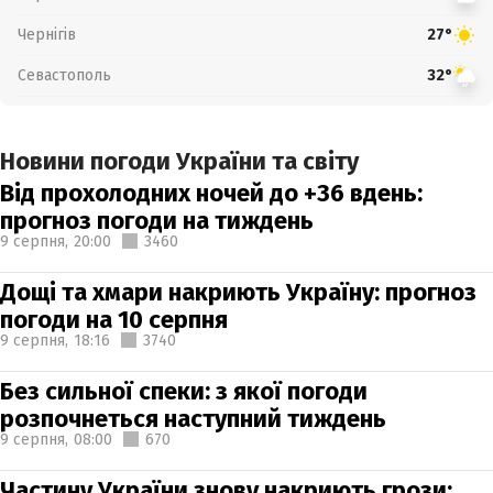
Чернігів
27°
Севастополь
32°
Новини погоди України та світу
Від прохолодних ночей до +36 вдень:
прогноз погоди на тиждень
9 серпня,
20:00
3460
Дощі та хмари накриють Україну: прогноз
погоди на 10 серпня
9 серпня,
18:16
3740
Без сильної спеки: з якої погоди
розпочнеться наступний тиждень
9 серпня,
08:00
670
Частину України знову накриють грози: