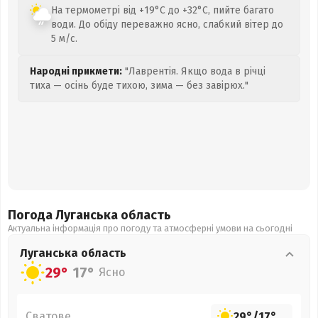
На термометрі від +19°C до +32°C, пийте багато
води. До обіду переважно ясно, слабкий вітер до
5 м/с.
Народні прикмети:
"Лаврентія. Якщо вода в річці
тиха — осінь буде тихою, зима — без завірюх."
Погода Луганська
область
Актуальна інформація про погоду та атмосферні умови на сьогодні
Луганська
область
29°
17°
Ясно
Сватове
29°
/
17°