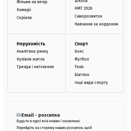
Школа
Фільми на вечір
НМТ 2026
Комедії
Саморозвиток
Серіали
Навчання за кордоном
Нерухомість
Спорт
Аналітика ринку
Бокс
Купівля житла
Футбол
Тренди і натхнення
Теніс
Біатлон
Інші види спорту
Email - розсилка
Будьте в курсі всіх новин і оновлень!
Перейдіть на сторінку наших розсилок, щоб