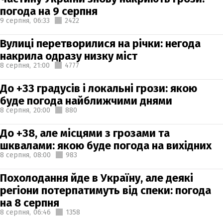
погода на 9 серпня
9 серпня,
06:33
2422
Вулиці перетворилися на річки: негода
накрила одразу низку міст
8 серпня,
21:00
4777
До +33 градусів і локальні грози: якою
буде погода найближчими днями
8 серпня,
20:00
880
До +38, але місцями з грозами та
шквалами: якою буде погода на вихідних
8 серпня,
08:00
983
Похолодання йде в Україну, але деякі
регіони потерпатимуть від спеки: погода
на 8 серпня
8 серпня,
06:46
1358