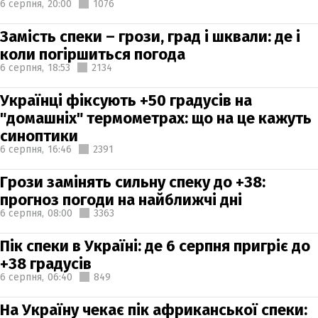
6 серпня,
20:00
1076
Замість спеки – грози, град і шквали: де і
коли погіршиться погода
6 серпня,
18:53
2134
Українці фіксують +50 градусів на
"домашніх" термометрах: що на це кажуть
синоптики
6 серпня,
16:46
2391
Грози замінять сильну спеку до +38:
прогноз погоди на найближчі дні
6 серпня,
08:00
3363
Пік спеки в Україні: де 6 серпня пригріє до
+38 градусів
6 серпня,
06:40
849
На Україну чекає пік африканської спеки: