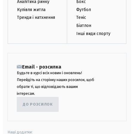
Аналітика ринку
Бокс
Купівля житла
Футбол
Тренди і натхнення
Теніс
Біатлон
Інші види спорту
Email - розсилка
Будьте в курсі всіх новин і оновлень!
Перейдіть на сторінку наших розсилок, щоб
обрати ті, що відповідають вашим
інтересам.
ДО РОЗСИЛОК
Наші додатки: