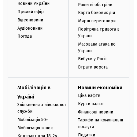
Новини України
Ракетні обстріли
Прямий ефір
Карта бойових дій
Відеоновини
Мирні переговори
Аудіоновини
Повітряна тривога в
Україні
Погода
Масована атака по
Україні
Вибухи у Росії
Втрати ворога
Мобілізація в
Новини економіки
Ціна нафти
Україні
Курси валют
Звільнення з військової
служби
Фінансові новини
Мобілізація 50+
Тарифи на комунальні
послуги
Мобілізація жінок
Податки
Контракт для 18-24-