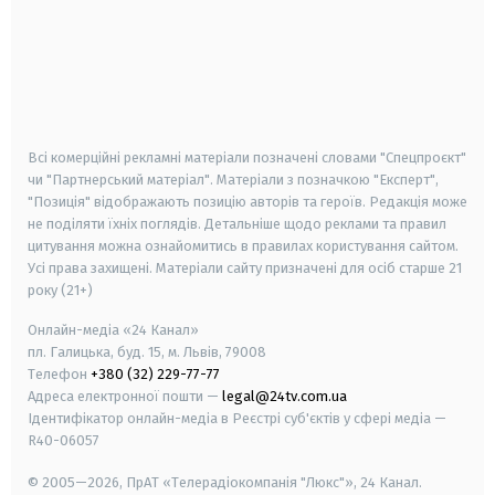
android
apple
smart tv
samsung smart tv
Всі комерційні рекламні матеріали позначені словами "Спецпроєкт"
чи "Партнерський матеріал". Матеріали з позначкою "Експерт",
"Позиція" відображають позицію авторів та героїв. Редакція може
не поділяти їхніх поглядів. Детальніше щодо реклами та правил
цитування можна ознайомитись в правилах користування сайтом.
Усі права захищені.
Матеріали сайту призначені для осіб старше
21
року (21+)
Онлайн-медіа «24 Канал»
пл. Галицька, буд. 15, м. Львів, 79008
Телефон
+380 (32) 229-77-77
Адреса електронної пошти —
legal@24tv.com.ua
Ідентифікатор онлайн-медіа в Реєстрі суб'єктів у сфері медіа —
R40-06057
© 2005—2026,
ПрАТ «Телерадіокомпанія "Люкс"», 24 Канал.