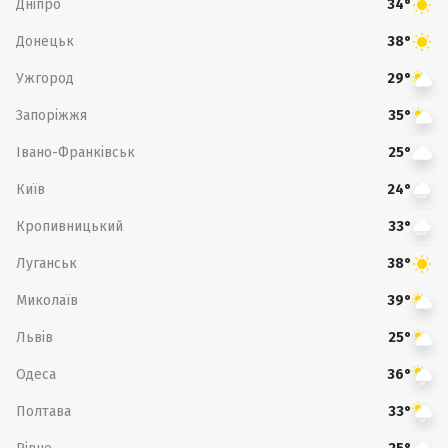
Дніпро
34°
Донецьк
38°
Ужгород
29°
Запоріжжя
35°
Івано-Франківськ
25°
Київ
24°
Кропивницький
33°
Луганськ
38°
Миколаїв
39°
Львів
25°
Одеса
36°
Полтава
33°