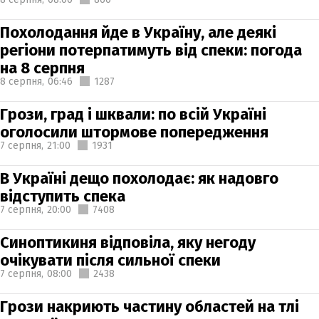
Похолодання йде в Україну, але деякі
регіони потерпатимуть від спеки: погода
на 8 серпня
8 серпня,
06:46
1287
Грози, град і шквали: по всій Україні
оголосили штормове попередження
7 серпня,
21:00
1931
В Україні дещо похолодає: як надовго
відступить спека
7 серпня,
20:00
7408
Синоптикиня відповіла, яку негоду
очікувати після сильної спеки
7 серпня,
08:00
2438
Грози накриють частину областей на тлі