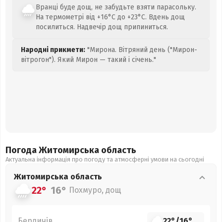
Вранці буде дощ, не забудьте взяти парасольку.
На термометрі від +16°C до +23°C. Вдень дощ
посилиться. Надвечір дощ припиниться.
Народні прикмети:
"Мирона. Вітряний день ("Мирон-
вітрогон"). Який Мирон — такий і січень."
Погода Житомирська
область
Актуальна інформація про погоду та атмосферні умови на сьогодні
Житомирська
область
22°
16°
Похмуро, дощ
Бердичів
22°
/
16°