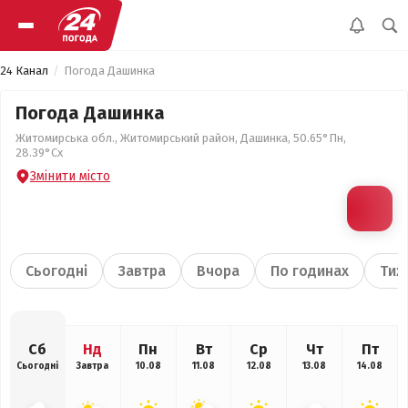
24 Канал
Погода Дашинка
Погода Дашинка
Житомирська обл., Житомирський район, Дашинка, 50.65°Пн,
28.39°Сх
Змінити місто
Сьогодні
Завтра
Вчора
По годинах
Тиж
Сб
Нд
Пн
Вт
Ср
Чт
Пт
Сьогодні
Завтра
10.08
11.08
12.08
13.08
14.08