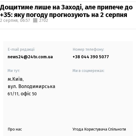
Дощитиме лише на Заході, але припече до
+35: яку погоду прогнозують на 2 серпня
2 серпня,
06:57
2702
E-mail редакції
Номер телефону:
news24@24tv.com.ua
+38 044 390 5077
Ми тут:
Ми в соцмережах:
м.Київ
,
вул. Володимирська
офіс
61/11,
50
Про нас
Угода Користувача Спільноти