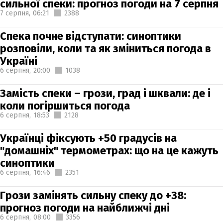
сильної спеки: прогноз погоди на 7 серпня
7 серпня,
06:21
2388
Спека почне відступати: синоптики
розповіли, коли та як зміниться погода в
Україні
6 серпня,
20:00
1038
Замість спеки – грози, град і шквали: де і
коли погіршиться погода
6 серпня,
18:53
2128
Українці фіксують +50 градусів на
"домашніх" термометрах: що на це кажуть
синоптики
6 серпня,
16:46
2351
Грози замінять сильну спеку до +38:
прогноз погоди на найближчі дні
6 серпня,
08:00
3356