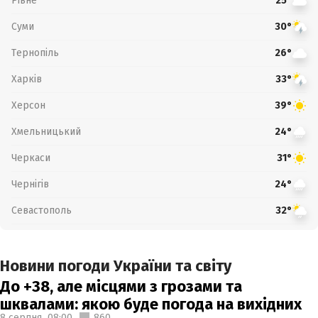
Рівне
25°
Суми
30°
Тернопіль
26°
Харків
33°
Херсон
39°
Хмельницький
24°
Черкаси
31°
Чернігів
24°
Севастополь
32°
Новини погоди України та світу
До +38, але місцями з грозами та
шквалами: якою буде погода на вихідних
8 серпня,
08:00
860