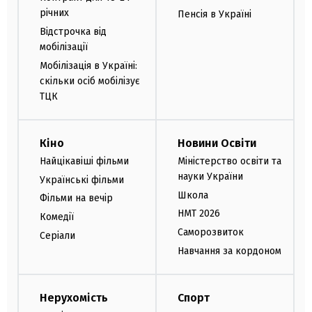
річних
Пенсія в Україні
Відстрочка від
мобілізації
Мобілізація в Україні:
скільки осіб мобілізує
ТЦК
Кіно
Новини Освіти
Найцікавіші фільми
Міністерство освіти та
науки України
Українські фільми
Школа
Фільми на вечір
НМТ 2026
Комедії
Саморозвиток
Серіали
Навчання за кордоном
Нерухомість
Спорт