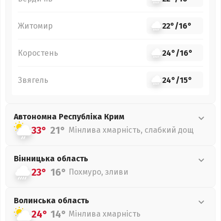
Житомир
22°
/
16°
Коростень
24°
/
16°
Звягель
24°
/
15°
Автономна Республіка Крим
33°
21°
Мінлива хмарність, слабкий дощ
Вінницька
область
23°
16°
Похмуро, зливи
Волинська
область
24°
14°
Мінлива хмарність