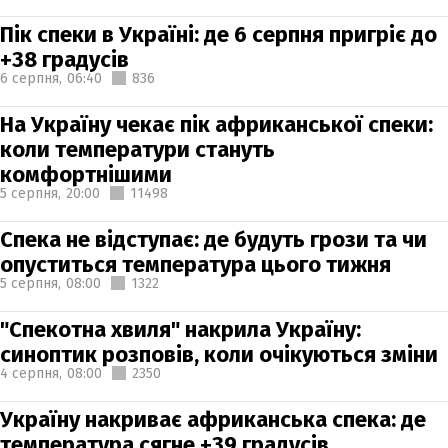
Пік спеки в Україні: де 6 серпня пригріє до
+38 градусів
6 серпня,
06:40
836
На Україну чекає пік африканської спеки:
коли температури стануть
комфортнішими
5 серпня,
20:00
11498
Спека не відступає: де будуть грози та чи
опуститься температура цього тижня
5 серпня,
08:00
1322
"Спекотна хвиля" накрила Україну:
синоптик розповів, коли очікуються зміни
4 серпня,
08:00
2350
Україну накриває африканська спека: де
температура сягне +39 градусів