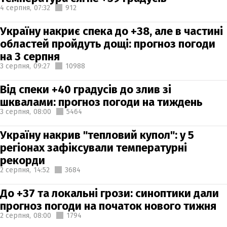
4 серпня,
07:32
912
Україну накриє спека до +38, але в частині
областей пройдуть дощі: прогноз погоди
на 3 серпня
3 серпня,
09:27
10988
Від спеки +40 градусів до злив зі
шквалами: прогноз погоди на тиждень
3 серпня,
08:00
5464
Україну накрив "тепловий купол": у 5
регіонах зафіксували температурні
рекорди
2 серпня,
14:52
3684
До +37 та локальні грози: синоптики дали
прогноз погоди на початок нового тижня
2 серпня,
08:00
1794