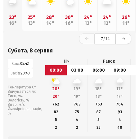
23°
25°
28°
30°
24°
24°
26°
16°
13°
14°
16°
13°
12°
11°
7
/14
Субота, 8 серпня
Ніч
Ранок
Схід:
05:42
00:00
03:00
06:00
09:00
1
Захід:
20:40
Температура С°
20°
19°
18°
17°
Відчувається як
Тиск, мм
20°
19°
18°
17°
Вологість, %
762
763
763
764
Вітер, м/с
Ймовірність опадів,
82
75
87
93
%
5
4
5
4
2
2
35
48