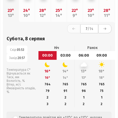
23°
24°
28°
25°
22°
23°
28°
13°
10°
12°
14°
9°
10°
11°
7
/14
Субота, 8 серпня
Ніч
Ранок
Схід:
05:53
00:00
03:00
06:00
09:00
1
Захід:
20:57
Температура С°
16°
14°
13°
18°
Відчувається як
Тиск, мм
16°
14°
13°
18°
Вологість, %
764
765
765
765
Вітер, м/с
Ймовірність опадів,
79
91
96
75
%
2
2
1
1
3
2
2
2
Температура повітря від +13°C до +23°C, чудова