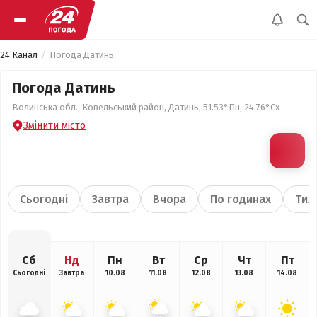
24 Канал
Погода Датинь
Погода Датинь
Волинська обл., Ковельський район, Датинь, 51.53°Пн, 24.76°Сх
Змінити місто
Сьогодні
Завтра
Вчора
По годинах
Тиж
Сб
Нд
Пн
Вт
Ср
Чт
Пт
Сьогодні
Завтра
10.08
11.08
12.08
13.08
14.08