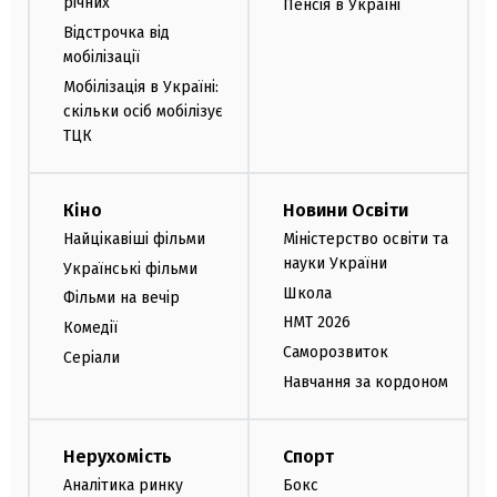
річних
Пенсія в Україні
Відстрочка від
мобілізації
Мобілізація в Україні:
скільки осіб мобілізує
ТЦК
Кіно
Новини Освіти
Найцікавіші фільми
Міністерство освіти та
науки України
Українські фільми
Школа
Фільми на вечір
НМТ 2026
Комедії
Саморозвиток
Серіали
Навчання за кордоном
Нерухомість
Спорт
Аналітика ринку
Бокс