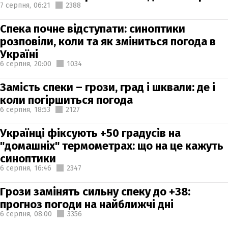
7 серпня,
06:21
2388
Спека почне відступати: синоптики
розповіли, коли та як зміниться погода в
Україні
6 серпня,
20:00
1034
Замість спеки – грози, град і шквали: де і
коли погіршиться погода
6 серпня,
18:53
2127
Українці фіксують +50 градусів на
"домашніх" термометрах: що на це кажуть
синоптики
6 серпня,
16:46
2347
Грози замінять сильну спеку до +38:
прогноз погоди на найближчі дні
6 серпня,
08:00
3356