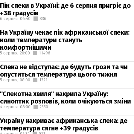
Пік спеки в Україні: де 6 серпня пригріє до
+38 градусів
6 серпня,
06:40
836
На Україну чекає пік африканської спеки:
коли температури стануть
комфортнішими
5 серпня,
20:00
11496
Спека не відступає: де будуть грози та чи
опуститься температура цього тижня
5 серпня,
08:00
1321
"Спекотна хвиля" накрила Україну:
синоптик розповів, коли очікуються зміни
4 серпня,
08:00
2350
Україну накриває африканська спека: де
температура сягне +39 градусів
4 серпня,
07:32
911