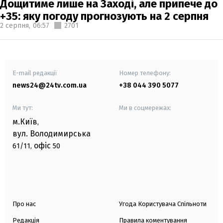
Дощитиме лише на Заході, але припече до
+35: яку погоду прогнозують на 2 серпня
2 серпня,
06:57
2701
E-mail редакції
Номер телефону:
news24@24tv.com.ua
+38 044 390 5077
Ми тут:
Ми в соцмережах:
м.Київ
,
вул. Володимирська
офіс
61/11,
50
Про нас
Угода Користувача Спільноти
Редакція
Правила коментування