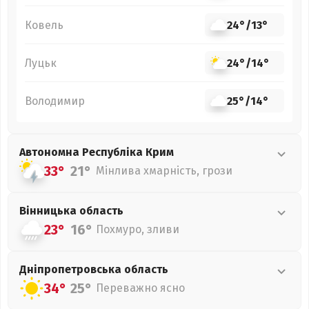
Ковель
24°
/
13°
Луцьк
24°
/
14°
Володимир
25°
/
14°
Автономна Республіка Крим
33°
21°
Мінлива хмарність, грози
Вінницька
область
23°
16°
Похмуро, зливи
Дніпропетровська
область
34°
25°
Переважно ясно