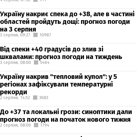
Україну накриє спека до +38, але в частині
областей пройдуть дощі: прогноз погоди
на 3 серпня
3 серпня,
09:27
10987
Від спеки +40 градусів до злив зі
шквалами: прогноз погоди на тиждень
3 серпня,
08:00
5464
Україну накрив "тепловий купол": у 5
регіонах зафіксували температурні
рекорди
2 серпня,
14:52
3683
До +37 та локальні грози: синоптики дали
прогноз погоди на початок нового тижня
2 серпня,
08:00
1794