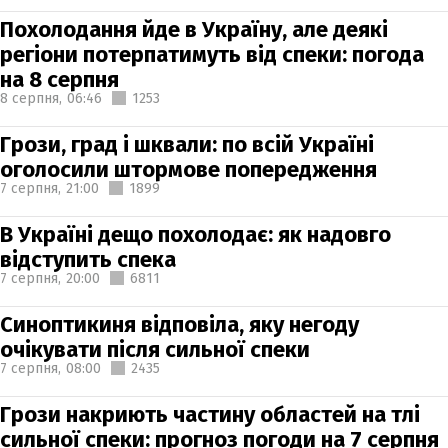
Похолодання йде в Україну, але деякі
регіони потерпатимуть від спеки: погода
на 8 серпня
8 серпня,
06:46
1253
Грози, град і шквали: по всій Україні
оголосили штормове попередження
7 серпня,
21:00
1899
В Україні дещо похолодає: як надовго
відступить спека
7 серпня,
20:00
6811
Синоптикиня відповіла, яку негоду
очікувати після сильної спеки
7 серпня,
08:00
2435
Грози накриють частину областей на тлі
сильної спеки: прогноз погоди на 7 серпня