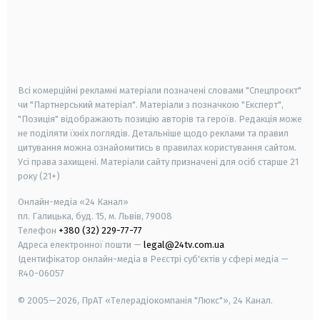
android
apple
smart tv
samsung smart tv
Всі комерційні рекламні матеріали позначені словами "Спецпроєкт"
чи "Партнерський матеріал". Матеріали з позначкою "Експерт",
"Позиція" відображають позицію авторів та героїв. Редакція може
не поділяти їхніх поглядів. Детальніше щодо реклами та правил
цитування можна ознайомитись в правилах користування сайтом.
Усі права захищені.
Матеріали сайту призначені для осіб старше
21
року (21+)
Онлайн-медіа «24 Канал»
пл. Галицька, буд. 15, м. Львів, 79008
Телефон
+380 (32) 229-77-77
Адреса електронної пошти —
legal@24tv.com.ua
Ідентифікатор онлайн-медіа в Реєстрі суб'єктів у сфері медіа —
R40-06057
© 2005—2026,
ПрАТ «Телерадіокомпанія "Люкс"», 24 Канал.