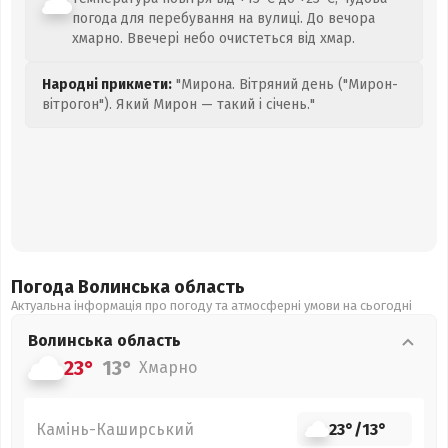
погода для перебування на вулиці. До вечора
хмарно. Ввечері небо очистеться від хмар.
Народні прикмети:
"Мирона. Вітряний день ("Мирон-
вітрогон"). Який Мирон — такий і січень."
Погода Волинська
область
Актуальна інформація про погоду та атмосферні умови на сьогодні
Волинська
область
23°
13°
Хмарно
Камінь-Каширський
23°
/
13°