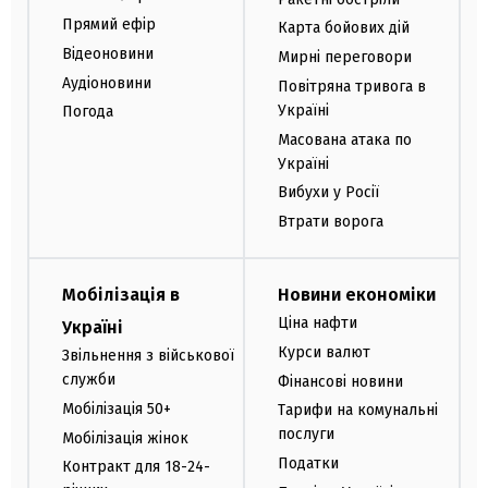
Прямий ефір
Карта бойових дій
Відеоновини
Мирні переговори
Аудіоновини
Повітряна тривога в
Україні
Погода
Масована атака по
Україні
Вибухи у Росії
Втрати ворога
Мобілізація в
Новини економіки
Ціна нафти
Україні
Курси валют
Звільнення з військової
служби
Фінансові новини
Мобілізація 50+
Тарифи на комунальні
послуги
Мобілізація жінок
Податки
Контракт для 18-24-