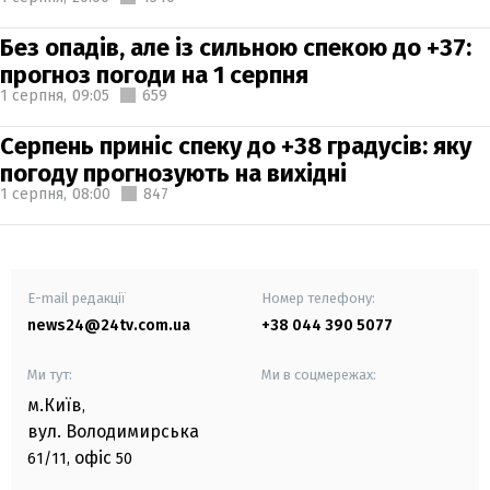
Без опадів, але із сильною спекою до +37:
прогноз погоди на 1 серпня
1 серпня,
09:05
659
Серпень приніс спеку до +38 градусів: яку
погоду прогнозують на вихідні
1 серпня,
08:00
847
E-mail редакції
Номер телефону:
news24@24tv.com.ua
+38 044 390 5077
Ми тут:
Ми в соцмережах:
м.Київ
,
вул. Володимирська
офіс
61/11,
50