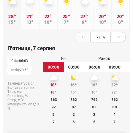
28°
21°
22°
25°
27°
20°
20°
15°
13°
10°
7°
9°
10°
8°
7
/14
П'ятниця, 7 серпня
Ніч
Ранок
Схід:
06:03
00:00
03:00
06:00
09:00
1
Захід:
20:50
Температура С°
18°
16°
16°
22°
Відчувається як
Тиск, мм
18°
16°
16°
22°
Вологість, %
763
762
762
762
Вітер, м/с
Ймовірність опадів,
92
87
85
68
%
2
2
2
1
2
6
6
2