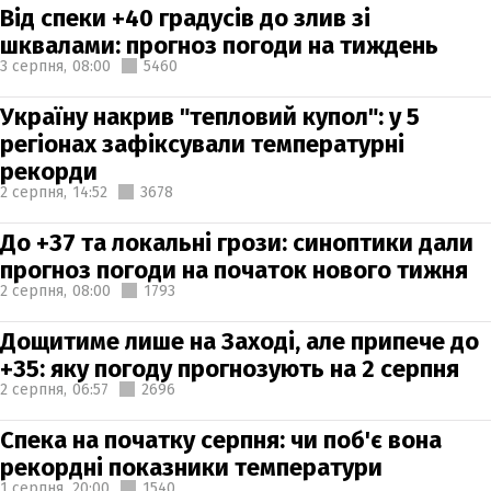
Від спеки +40 градусів до злив зі
шквалами: прогноз погоди на тиждень
3 серпня,
08:00
5460
Україну накрив "тепловий купол": у 5
регіонах зафіксували температурні
рекорди
2 серпня,
14:52
3678
До +37 та локальні грози: синоптики дали
прогноз погоди на початок нового тижня
2 серпня,
08:00
1793
Дощитиме лише на Заході, але припече до
+35: яку погоду прогнозують на 2 серпня
2 серпня,
06:57
2696
Спека на початку серпня: чи поб'є вона
рекордні показники температури
1 серпня,
20:00
1540