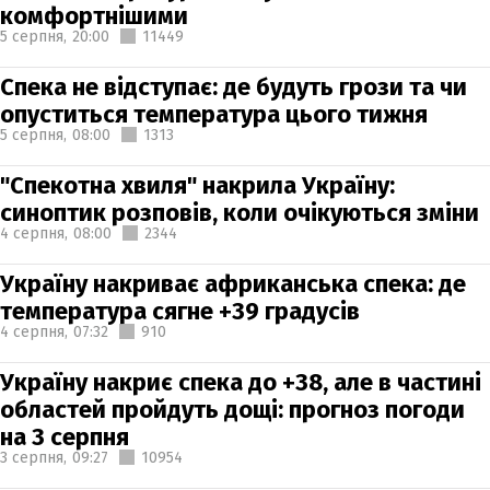
комфортнішими
5 серпня,
20:00
11449
Спека не відступає: де будуть грози та чи
опуститься температура цього тижня
5 серпня,
08:00
1313
"Спекотна хвиля" накрила Україну:
синоптик розповів, коли очікуються зміни
4 серпня,
08:00
2344
Україну накриває африканська спека: де
температура сягне +39 градусів
4 серпня,
07:32
910
Україну накриє спека до +38, але в частині
областей пройдуть дощі: прогноз погоди
на 3 серпня
3 серпня,
09:27
10954