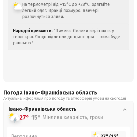
На термометрі від +15°C до +28°C, одягайте
легкий одяг. Вранці похмуро. Ввечері
розпочнуться зливи.
Народні прикмети:
"Пимена. Лелеки відлітають у
теплі краї. Якщо відлетіли до цього дня — зима буде
ранньою."
Погода Івано-Франківська
область
Актуальна інформація про погоду та атмосферні умови на сьогодні
Івано-Франківська
область
27°
15°
Мінлива хмарність, грози
Верховина
27°
/
15°