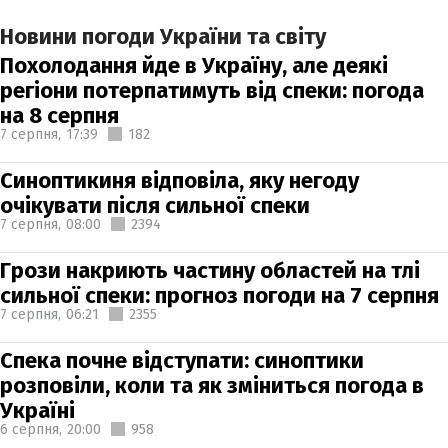
Новини погоди України та світу
Похолодання йде в Україну, але деякі
регіони потерпатимуть від спеки: погода
на 8 серпня
7 серпня,
17:39
182
Синоптикиня відповіла, яку негоду
очікувати після сильної спеки
7 серпня,
08:00
2394
Грози накриють частину областей на тлі
сильної спеки: прогноз погоди на 7 серпня
7 серпня,
06:21
2355
Спека почне відступати: синоптики
розповіли, коли та як зміниться погода в
Україні
6 серпня,
20:00
958