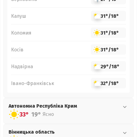
Калуш
31°
/
18°
Коломия
31°
/
18°
Косів
31°
/
18°
Надвірна
29°
/
18°
Івано-Франківськ
32°
/
18°
Автономна Республіка Крим
33°
19°
Ясно
Вінницька
область