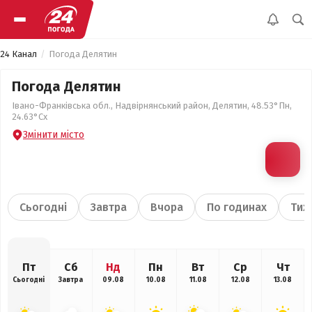
24 Канал
Погода Делятин
Погода Делятин
Івано-Франківська обл., Надвірнянський район, Делятин, 48.53°Пн,
24.63°Сх
Змінити місто
Сьогодні
Завтра
Вчора
По годинах
Тиж
Пт
Сб
Нд
Пн
Вт
Ср
Чт
Сьогодні
Завтра
09.08
10.08
11.08
12.08
13.08