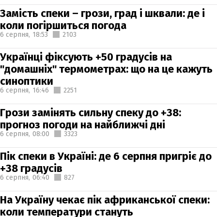
Замість спеки – грози, град і шквали: де і
коли погіршиться погода
6 серпня,
18:53
2103
Українці фіксують +50 градусів на
"домашніх" термометрах: що на це кажуть
синоптики
6 серпня,
16:46
2251
Грози замінять сильну спеку до +38:
прогноз погоди на найближчі дні
6 серпня,
08:00
3323
Пік спеки в Україні: де 6 серпня пригріє до
+38 градусів
6 серпня,
06:40
827
На Україну чекає пік африканської спеки:
коли температури стануть