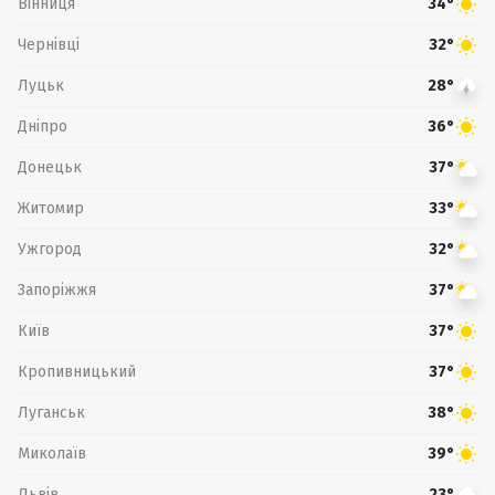
Вінниця
34°
Чернівці
32°
Луцьк
28°
Дніпро
36°
Донецьк
37°
Житомир
33°
Ужгород
32°
Запоріжжя
37°
Київ
37°
Кропивницький
37°
Луганськ
38°
Миколаїв
39°
Львів
23°