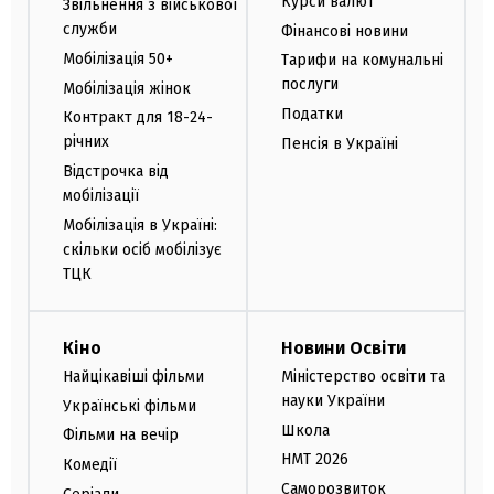
Курси валют
Звільнення з військової
служби
Фінансові новини
Мобілізація 50+
Тарифи на комунальні
послуги
Мобілізація жінок
Податки
Контракт для 18-24-
річних
Пенсія в Україні
Відстрочка від
мобілізації
Мобілізація в Україні:
скільки осіб мобілізує
ТЦК
Кіно
Новини Освіти
Найцікавіші фільми
Міністерство освіти та
науки України
Українські фільми
Школа
Фільми на вечір
НМТ 2026
Комедії
Саморозвиток