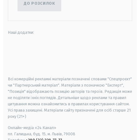
ДО РОЗСИЛОК
Наші додатки:
android
apple
smart tv
samsung smart tv
Всі комерційні рекламні матеріали позначені словами "Спецпроєкт"
чи "Партнерський матеріал". Матеріали з позначкою "Експерт",
"Позиція" відображають позицію авторів та героїв. Редакція може
не поділяти їхніх поглядів. Детальніше щодо реклами та правил
цитування можна ознайомитись в правилах користування сайтом.
Усі права захищені.
Матеріали сайту призначені для осіб старше
21
року (21+)
Онлайн-медіа «24 Канал»
пл. Галицька, буд. 15, м. Львів, 79008