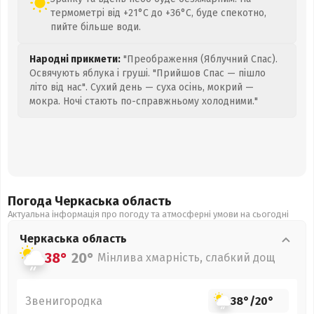
термометрі від +21°C до +36°C, буде спекотно,
пийте більше води.
Народні прикмети:
"Преображення (Яблучний Спас).
Освячують яблука і груші. "Прийшов Спас — пішло
літо від нас". Сухий день — суха осінь, мокрий —
мокра. Ночі стають по-справжньому холодними."
Погода Черкаська
область
Актуальна інформація про погоду та атмосферні умови на сьогодні
Черкаська
область
38°
20°
Мінлива хмарність, слабкий дощ
Звенигородка
38°
/
20°