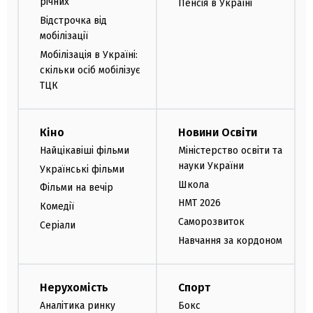
річних
Пенсія в Україні
Відстрочка від
мобілізації
Мобілізація в Україні:
скільки осіб мобілізує
ТЦК
Кіно
Новини Освіти
Найцікавіші фільми
Міністерство освіти та
науки України
Українські фільми
Школа
Фільми на вечір
НМТ 2026
Комедії
Саморозвиток
Серіали
Навчання за кордоном
Нерухомість
Спорт
Аналітика ринку
Бокс