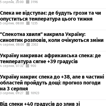
5 серпня,
20:00
3196
Спека не відступає: де будуть грози та чи
опуститься температура цього тижня
5 серпня,
08:00
1235
"Спекотна хвиля" накрила Україну:
синоптик розповів, коли очікуються зміни
4 серпня,
08:00
2302
Україну накриває африканська спека: де
температура сягне +39 градусів
4 серпня,
07:32
900
Україну накриє спека до +38, але в частині
областей пройдуть дощі: прогноз погоди
на 3 серпня
3 серпня,
09:27
10923
Від спеки +40 градусів до злив зі