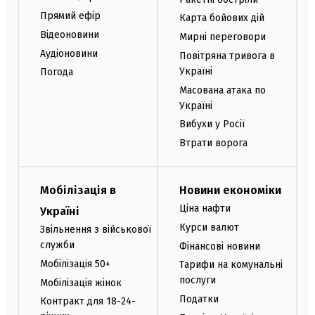
Прямий ефір
Карта бойових дій
Відеоновини
Мирні переговори
Аудіоновини
Повітряна тривога в
Україні
Погода
Масована атака по
Україні
Вибухи у Росії
Втрати ворога
Мобілізація в
Новини економіки
Ціна нафти
Україні
Курси валют
Звільнення з військової
служби
Фінансові новини
Мобілізація 50+
Тарифи на комунальні
послуги
Мобілізація жінок
Податки
Контракт для 18-24-