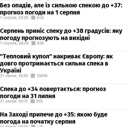
Без опадів, але із сильною спекою до +37:
прогноз погоди на 1 серпня
1 серпня,
09:05
648
Серпень приніс спеку до +38 градусів: яку
погоду прогнозують на вихідні
1 серпня,
08:00
838
"Тепловий купол" накриває Європу: як
довго протримається сильна спека в
Україні
31 липня,
20:00
10896
Спека до +34 повертається: прогноз
погоди на 31 липня
31 липня,
09:15
905
На Заході припече до +35: якою буде
погода на початку серпня
31 липня,
08:00
425