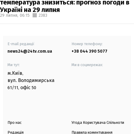
температура знизиться: прогноз погоди в
Україні на 29 липня
29 липня,
06:15
2383
E-mail редакції
Номер телефону:
news24@24tv.com.ua
+38 044 390 5077
Ми тут:
Ми в соцмережах:
м.Київ
,
вул. Володимирська
офіс
61/11,
50
Про нас
Угода Користувача Спільноти
Редакція
Правила коментування