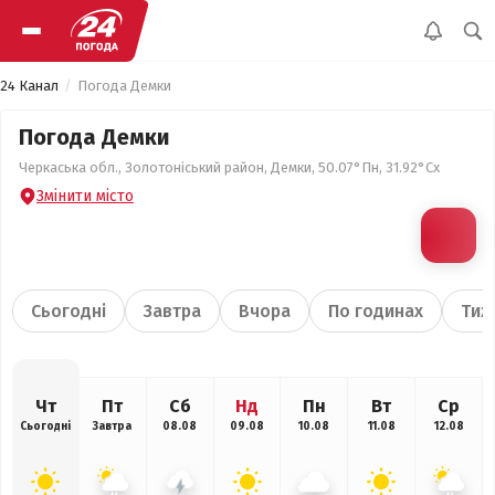
24 Канал
Погода Демки
Погода Демки
Черкаська обл., Золотоніський район, Демки, 50.07°Пн, 31.92°Сх
Змінити місто
Сьогодні
Завтра
Вчора
По годинах
Тиж
Чт
Пт
Сб
Нд
Пн
Вт
Ср
Сьогодні
Завтра
08.08
09.08
10.08
11.08
12.08