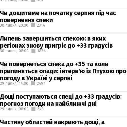
Чи дощитиме на початку серпня під час
повернення спеки
30 липня,
20:00
2314
Липень завершиться спекою: в яких
регіонах знову пригріє до +33 градусів
30 липня,
08:00
1884
Чи повернеться спека до +35 та коли
припиняться опади: інтерв'ю із Птухою про
погоду в Україні у серпні
29 липня,
14:00
2494
Дощі поступаються спеці до +33 градусів:
прогноз погоди на найближчі дні
29 липня,
08:00
248
Частину областей накриють дощі, а