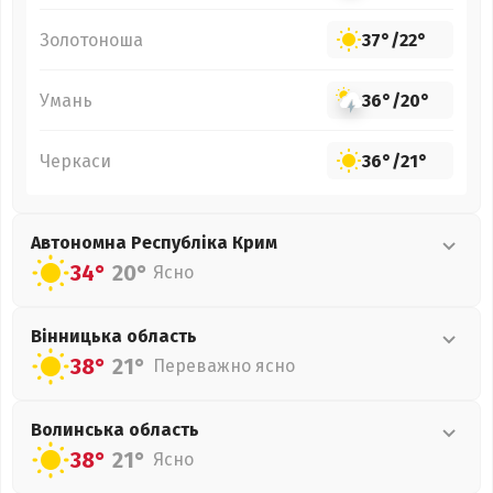
Золотоноша
37°
/
22°
Умань
36°
/
20°
Черкаси
36°
/
21°
Автономна Республіка Крим
34°
20°
Ясно
Вінницька
область
38°
21°
Переважно ясно
Волинська
область
38°
21°
Ясно