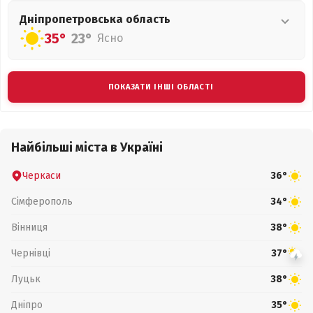
Дніпропетровська
область
35°
23°
Ясно
ПОКАЗАТИ ІНШІ ОБЛАСТІ
Найбільші міста в Україні
Черкаси
36°
Сімферополь
34°
Вінниця
38°
Чернівці
37°
Луцьк
38°
Дніпро
35°