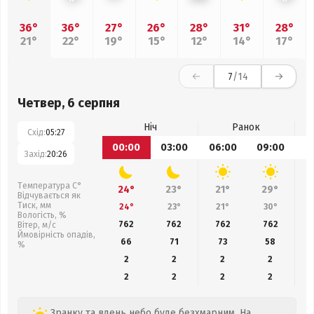
36°
36°
27°
26°
28°
31°
28°
21°
22°
19°
15°
12°
14°
17°
7
/14
Четвер, 6 серпня
Ніч
Ранок
Схід:
05:27
00:00
03:00
06:00
09:00
1
Захід:
20:26
Температура С°
24°
23°
21°
29°
Відчувається як
Тиск, мм
24°
23°
21°
30°
Вологість, %
762
762
762
762
Вітер, м/с
Ймовірність опадів,
66
71
73
58
%
2
2
2
2
2
2
2
2
Зранку та вдень небо буде безхмарним. На