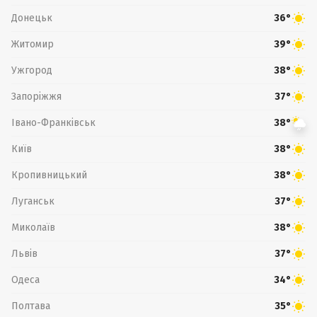
Донецьк
36°
Житомир
39°
Ужгород
38°
Запоріжжя
37°
Івано-Франківськ
38°
Київ
38°
Кропивницький
38°
Луганськ
37°
Миколаїв
38°
Львів
37°
Одеса
34°
Полтава
35°