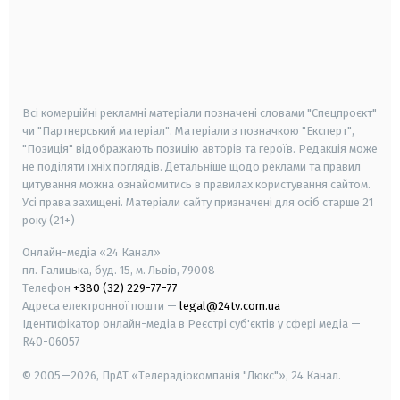
android
apple
smart tv
samsung smart tv
Всі комерційні рекламні матеріали позначені словами "Спецпроєкт"
чи "Партнерський матеріал". Матеріали з позначкою "Експерт",
"Позиція" відображають позицію авторів та героїв. Редакція може
не поділяти їхніх поглядів. Детальніше щодо реклами та правил
цитування можна ознайомитись в правилах користування сайтом.
Усі права захищені.
Матеріали сайту призначені для осіб старше
21
року (21+)
Онлайн-медіа «24 Канал»
пл. Галицька, буд. 15, м. Львів, 79008
Телефон
+380 (32) 229-77-77
Адреса електронної пошти —
legal@24tv.com.ua
Ідентифікатор онлайн-медіа в Реєстрі суб'єктів у сфері медіа —
R40-06057
© 2005—2026,
ПрАТ «Телерадіокомпанія "Люкс"», 24 Канал.