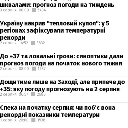
шквалами: прогноз погоди на тиждень
3 серпня,
08:00
5434
Україну накрив "тепловий купол": у 5
регіонах зафіксували температурні
рекорди
2 серпня,
14:52
3632
До +37 та локальні грози: синоптики дали
прогноз погоди на початок нового тижня
2 серпня,
08:00
1787
Дощитиме лише на Заході, але припече до
+35: яку погоду прогнозують на 2 серпня
2 серпня,
06:57
2686
Спека на початку серпня: чи поб'є вона
рекордні показники температури
1 серпня,
20:00
1536