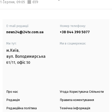
1 серпня,
09:05
659
E-mail редакції
Номер телефону:
news24@24tv.com.ua
+38 044 390 5077
Ми тут:
Ми в соцмережах:
м.Київ
,
вул. Володимирська
офіс
61/11,
50
Про нас
Угода Користувача Спільноти
Редакція
Правила коментування
Редакційна політика
Технічна інформація