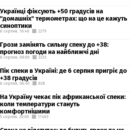
Українці фіксують +50 градусів на
"домашніх" термометрах: що на це кажуть
синоптики
6 серпня,
16:46
2279
Грози замінять сильну спеку до +38:
прогноз погоди на найближчі дні
6 серпня,
08:00
3333
Пік спеки в Україні: де 6 серпня пригріє до
+38 градусів
6 серпня,
06:40
828
На Україну чекає пік африканської спеки:
коли температури стануть
комфортнішими
5 серпня,
20:00
11463