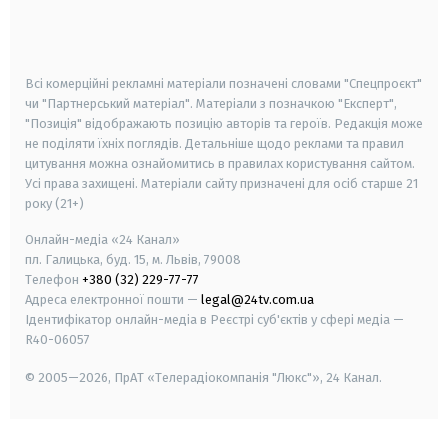
smart tv
samsung smart tv
Всі комерційні рекламні матеріали позначені словами "Спецпроєкт"
чи "Партнерський матеріал". Матеріали з позначкою "Експерт",
"Позиція" відображають позицію авторів та героїв. Редакція може
не поділяти їхніх поглядів. Детальніше щодо реклами та правил
цитування можна ознайомитись в правилах користування сайтом.
Усі права захищені.
Матеріали сайту призначені для осіб старше
21
року (21+)
Онлайн-медіа «24 Канал»
пл. Галицька, буд. 15, м. Львів, 79008
Телефон
+380 (32) 229-77-77
Адреса електронної пошти —
legal@24tv.com.ua
Ідентифікатор онлайн-медіа в Реєстрі суб'єктів у сфері медіа —
R40-06057
© 2005—2026,
ПрАТ «Телерадіокомпанія "Люкс"», 24 Канал.