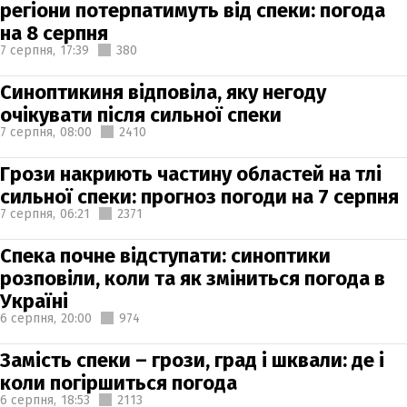
регіони потерпатимуть від спеки: погода
на 8 серпня
7 серпня,
17:39
380
Синоптикиня відповіла, яку негоду
очікувати після сильної спеки
7 серпня,
08:00
2410
Грози накриють частину областей на тлі
сильної спеки: прогноз погоди на 7 серпня
7 серпня,
06:21
2371
Спека почне відступати: синоптики
розповіли, коли та як зміниться погода в
Україні
6 серпня,
20:00
974
Замість спеки – грози, град і шквали: де і
коли погіршиться погода
6 серпня,
18:53
2113