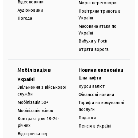
Відеоновини
Мирні переговори
Аудіоновини
Повітряна тривога в
Україні
Погода
Масована атака по
Україні
Вибухи у Росії
Втрати ворога
Мобілізація в
Новини економіки
Ціна нафти
Україні
Курси валют
Звільнення з військової
служби
Фінансові новини
Мобілізація 50+
Тарифи на комунальні
послуги
Мобілізація жінок
Податки
Контракт для 18-24-
річних
Пенсія в Україні
Відстрочка від