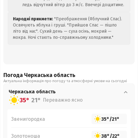
ледь відчутний вітер до 3 м/с. Ввечері дощитиме.
Народні прикмети:
"Преображення (Яблучний Спас).
Освячують яблука і груші. "Прийшов Спас — пішло
літо від нас". Сухий день — суха осінь, мокрий —
мокра. Ночі стають по-справжньому холодними."
Погода Черкаська
область
Актуальна інформація про погоду та атмосферні умови на сьогодні
Черкаська
область
35°
21°
Переважно ясно
Звенигородка
35°
/
21°
Золотоноша
38°
/
22°