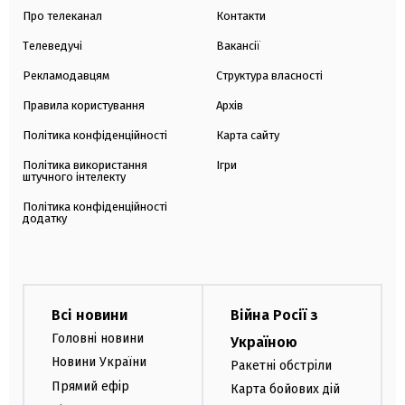
Про телеканал
Контакти
Телеведучі
Вакансії
Рекламодавцям
Структура власності
Правила користування
Архів
Політика конфіденційності
Карта сайту
Політика використання
Ігри
штучного інтелекту
Політика конфіденційності
додатку
Всі новини
Війна Росії з
Головні новини
Україною
Новини України
Ракетні обстріли
Прямий ефір
Карта бойових дій