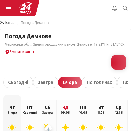
24 Канал
Погода Демкове
Погода Демкове
Черкаська обл., Звенигородський район, Демкове, 49.21°Пн, 31.13°Сх
Змінити місто
Сьогодні
Завтра
Вчора
По годинах
Тиж
Чт
Пт
Сб
Нд
Пн
Вт
Ср
Вчора
Сьогодні
Завтра
09.08
10.08
11.08
12.08