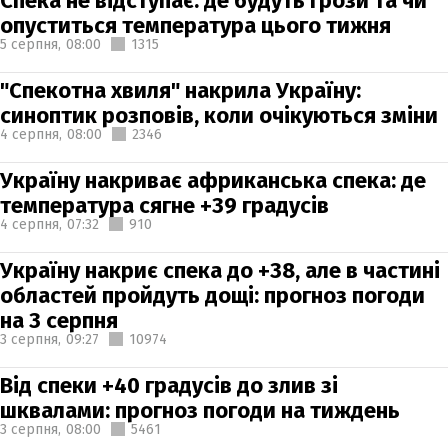
Спека не відступає: де будуть грози та чи
опуститься температура цього тижня
5 серпня,
08:00
1315
"Спекотна хвиля" накрила Україну:
синоптик розповів, коли очікуються зміни
4 серпня,
08:00
2346
Україну накриває африканська спека: де
температура сягне +39 градусів
4 серпня,
07:32
910
Україну накриє спека до +38, але в частині
областей пройдуть дощі: прогноз погоди
на 3 серпня
3 серпня,
09:27
10974
Від спеки +40 градусів до злив зі
шквалами: прогноз погоди на тиждень
3 серпня,
08:00
5461