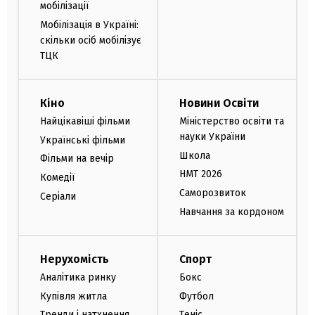
мобілізації
Мобілізація в Україні:
скільки осіб мобілізує
ТЦК
Кіно
Новини Освіти
Найцікавіші фільми
Міністерство освіти та
науки України
Українські фільми
Школа
Фільми на вечір
НМТ 2026
Комедії
Саморозвиток
Серіали
Навчання за кордоном
Нерухомість
Спорт
Аналітика ринку
Бокс
Купівля житла
Футбол
Тренди і натхнення
Теніс