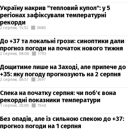
Україну накрив "тепловий купол": у 5
регіонах зафіксували температурні
рекорди
2 серпня,
14:52
3680
До +37 та локальні грози: синоптики дали
прогноз погоди на початок нового тижня
2 серпня,
08:00
1793
Дощитиме лише на Заході, але припече до
+35: яку погоду прогнозують на 2 серпня
2 серпня,
06:57
2697
Спека на початку серпня: чи поб'є вона
рекордні показники температури
1 серпня,
20:00
1540
Без опадів, але із сильною спекою до +37:
прогноз погоди на 1 серпня