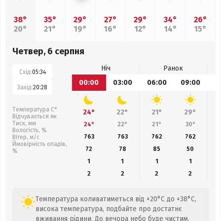
38°
35°
29°
27°
29°
34°
26°
20°
21°
19°
16°
12°
14°
15°
Четвер, 6 серпня
Ніч
Ранок
Схід:
05:34
00:00
03:00
06:00
09:00
1
Захід:
20:28
Температура С°
24°
22°
21°
29°
Відчувається як
Тиск, мм
24°
22°
21°
30°
Вологість, %
763
763
762
762
Вітер, м/с
Ймовірність опадів,
72
78
85
50
%
1
1
1
1
2
2
2
2
Температура коливатиметься від +20°C до +38°C,
висока температура, подбайте про достатнє
вживання рідини. До вечора небо буде чистим,