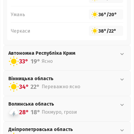
Умань
36°
/
20°
Черкаси
38°
/
22°
Автономна Республіка Крим
33°
19°
Ясно
Вінницька
область
34°
22°
Переважно ясно
Волинська
область
28°
18°
Похмуро, грози
Дніпропетровська
область