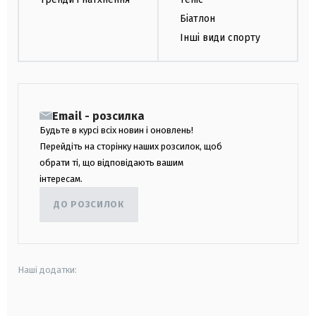
Біатлон
Інші види спорту
Email - розсилка
Будьте в курсі всіх новин і оновлень!
Перейдіть на сторінку наших розсилок, щоб
обрати ті, що відповідають вашим
інтересам.
ДО РОЗСИЛОК
Наші додатки:
android
apple