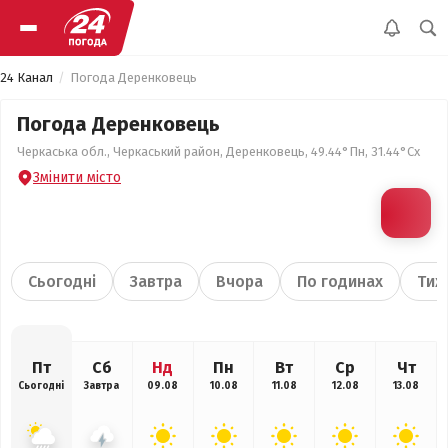
24 Канал
Погода Деренковець
Погода Деренковець
Черкаська обл., Черкаський район, Деренковець, 49.44°Пн, 31.44°Сх
Змінити місто
Сьогодні
Завтра
Вчора
По годинах
Тиж
Пт
Сб
Нд
Пн
Вт
Ср
Чт
Сьогодні
Завтра
09.08
10.08
11.08
12.08
13.08