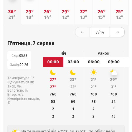
36°
29°
26°
29°
32°
26°
25°
21°
18°
14°
12°
13°
15°
12°
7
/14
П'ятниця, 7 серпня
Ніч
Ранок
Схід:
05:33
00:00
03:00
06:00
09:00
1
Захід:
20:26
Температура С°
27°
23°
21°
29°
Відчувається як
Тиск, мм
27°
23°
21°
31°
Вологість, %
760
760
760
760
Вітер, м/с
Ймовірність опадів,
58
69
78
54
%
2
1
2
1
2
2
2
15
На термометрі від +21°C до +36°C. До обіду небо