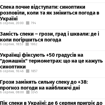
Спека почне відступати: синоптики
розповіли, коли та як зміниться погода в
Україні
6 серпня,
20:00
794
Замість спеки – грози, град і шквали: де і
коли погіршиться погода
6 серпня,
18:53
1862
Українці фіксують +50 градусів на
"домашніх" термометрах: що на це кажуть
синоптики
6 серпня,
16:46
1857
Грози замінять сильну спеку до +38:
прогноз погоди на найближчі дні
6 серпня,
08:00
3245
Пік спеки в Україні: де 6 серпня пригріє до