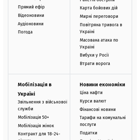
Прямий ефір
Карта бойових дій
Відеоновини
Мирні переговори
Аудіоновини
Повітряна тривога в
Україні
Погода
Масована атака по
Україні
Вибухи у Росії
Втрати ворога
Мобілізація в
Новини економіки
Ціна нафти
Україні
Курси валют
Звільнення з військової
служби
Фінансові новини
Мобілізація 50+
Тарифи на комунальні
послуги
Мобілізація жінок
Податки
Контракт для 18-24-