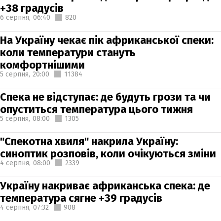
+38 градусів
6 серпня,
06:40
820
На Україну чекає пік африканської спеки:
коли температури стануть
комфортнішими
5 серпня,
20:00
11384
Спека не відступає: де будуть грози та чи
опуститься температура цього тижня
5 серпня,
08:00
1305
"Спекотна хвиля" накрила Україну:
синоптик розповів, коли очікуються зміни
4 серпня,
08:00
2339
Україну накриває африканська спека: де
температура сягне +39 градусів
4 серпня,
07:32
908