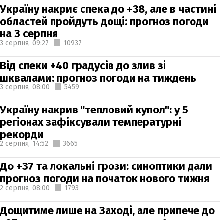
Україну накриє спека до +38, але в частині
областей пройдуть дощі: прогноз погоди
на 3 серпня
3 серпня,
09:27
10937
Від спеки +40 градусів до злив зі
шквалами: прогноз погоди на тиждень
3 серпня,
08:00
5459
Україну накрив "тепловий купол": у 5
регіонах зафіксували температурні
рекорди
2 серпня,
14:52
3665
До +37 та локальні грози: синоптики дали
прогноз погоди на початок нового тижня
2 серпня,
08:00
1793
Дощитиме лише на Заході, але припече до