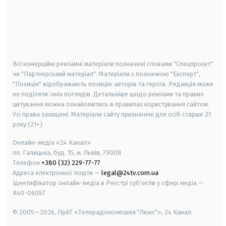
android
apple
smart tv
samsung smart tv
Всі комерційні рекламні матеріали позначені словами "Спецпроєкт"
чи "Партнерський матеріал". Матеріали з позначкою "Експерт",
"Позиція" відображають позицію авторів та героїв. Редакція може
не поділяти їхніх поглядів. Детальніше щодо реклами та правил
цитування можна ознайомитись в правилах користування сайтом.
Усі права захищені.
Матеріали сайту призначені для осіб старше
21
року (21+)
Онлайн-медіа «24 Канал»
пл. Галицька, буд. 15, м. Львів, 79008
Телефон
+380 (32) 229-77-77
Адреса електронної пошти —
legal@24tv.com.ua
Ідентифікатор онлайн-медіа в Реєстрі суб'єктів у сфері медіа —
R40-06057
© 2005—2026,
ПрАТ «Телерадіокомпанія "Люкс"», 24 Канал.