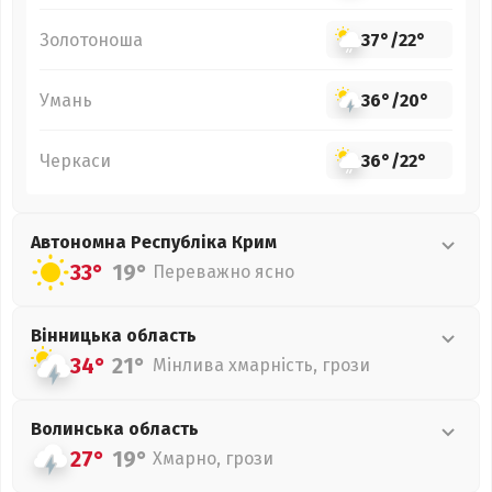
Золотоноша
37°
/
22°
Умань
36°
/
20°
Черкаси
36°
/
22°
Автономна Республіка Крим
33°
19°
Переважно ясно
Вінницька
область
34°
21°
Мінлива хмарність, грози
Волинська
область
27°
19°
Хмарно, грози