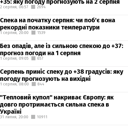
+35: яку погоду прогнозують на 2 серпня
2 серпня,
06:57
2694
Спека на початку серпня: чи поб'є вона
рекордні показники температури
1 серпня,
20:00
1539
Без опадів, але із сильною спекою до +37:
прогноз погоди на 1 серпня
1 серпня,
09:05
657
Серпень приніс спеку до +38 градусів: яку
погоду прогнозують на вихідні
1 серпня,
08:00
844
"Тепловий купол" накриває Європу: як
довго протримається сильна спека в
Україні
31 липня,
20:00
10911