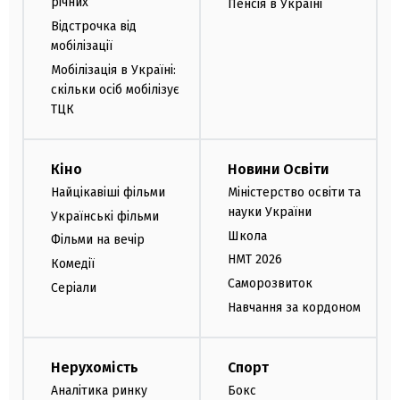
річних
Пенсія в Україні
Відстрочка від
мобілізації
Мобілізація в Україні:
скільки осіб мобілізує
ТЦК
Кіно
Новини Освіти
Найцікавіші фільми
Міністерство освіти та
науки України
Українські фільми
Школа
Фільми на вечір
НМТ 2026
Комедії
Саморозвиток
Серіали
Навчання за кордоном
Нерухомість
Спорт
Аналітика ринку
Бокс