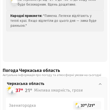
буде безхмарним. Вдень дощитиме.
Народні прикмети:
"Пимена. Лелеки відлітають у
теплі краї. Якщо відлетіли до цього дня — зима буде
ранньою."
Погода Черкаська
область
Актуальна інформація про погоду та атмосферні умови на сьогодні
Черкаська
область
37°
21°
Мінлива хмарність, грози
Звенигородка
37°
/
21°