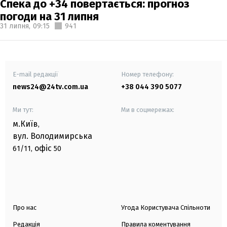
Спека до +34 повертається: прогноз
погоди на 31 липня
31 липня,
09:15
941
E-mail редакції
Номер телефону:
news24@24tv.com.ua
+38 044 390 5077
Ми тут:
Ми в соцмережах:
м.Київ
,
вул. Володимирська
офіс
61/11,
50
Про нас
Угода Користувача Спільноти
Редакція
Правила коментування