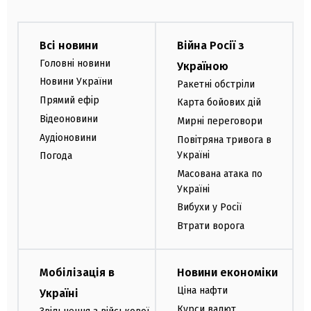
Всі новини
Війна Росії з
Головні новини
Україною
Новини України
Ракетні обстріли
Прямий ефір
Карта бойових дій
Відеоновини
Мирні переговори
Аудіоновини
Повітряна тривога в
Україні
Погода
Масована атака по
Україні
Вибухи у Росії
Втрати ворога
Мобілізація в
Новини економіки
Ціна нафти
Україні
Курси валют