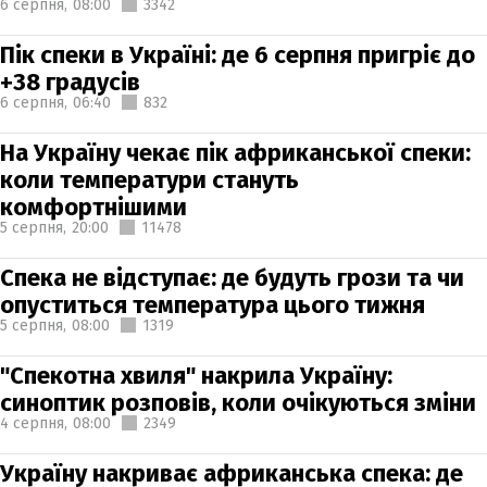
6 серпня,
08:00
3342
Пік спеки в Україні: де 6 серпня пригріє до
+38 градусів
6 серпня,
06:40
832
На Україну чекає пік африканської спеки:
коли температури стануть
комфортнішими
5 серпня,
20:00
11478
Спека не відступає: де будуть грози та чи
опуститься температура цього тижня
5 серпня,
08:00
1319
"Спекотна хвиля" накрила Україну:
синоптик розповів, коли очікуються зміни
4 серпня,
08:00
2349
Україну накриває африканська спека: де