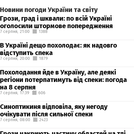
Новини погоди України та світу
Грози, град і шквали: по всій Україні
оголосили штормове попередження
7 серпня,
21:00
1388
В Україні дещо похолодає: як надовго
відступить спека
7 серпня,
20:00
1879
Похолодання йде в Україну, але деякі
регіони потерпатимуть від спеки: погода
на 8 серпня
7 серпня,
17:39
606
Синоптикиня відповіла, яку негоду
очікувати після сильної спеки
7 серпня,
08:00
2423
Грози накриють частину областей на тлі