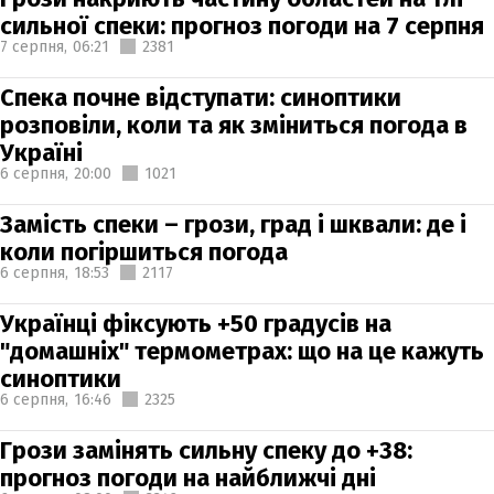
сильної спеки: прогноз погоди на 7 серпня
7 серпня,
06:21
2381
Спека почне відступати: синоптики
розповіли, коли та як зміниться погода в
Україні
6 серпня,
20:00
1021
Замість спеки – грози, град і шквали: де і
коли погіршиться погода
6 серпня,
18:53
2117
Українці фіксують +50 градусів на
"домашніх" термометрах: що на це кажуть
синоптики
6 серпня,
16:46
2325
Грози замінять сильну спеку до +38:
прогноз погоди на найближчі дні