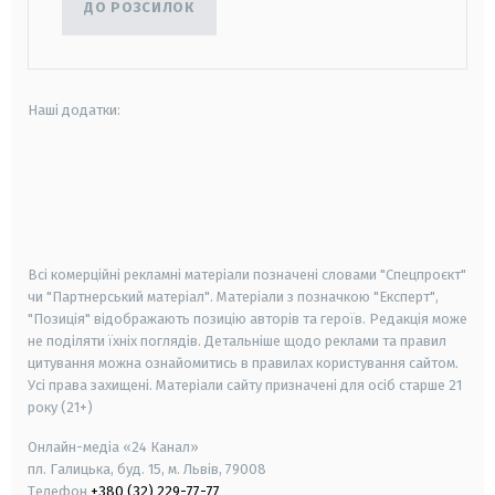
ДО РОЗСИЛОК
Наші додатки:
android
apple
smart tv
samsung smart tv
Всі комерційні рекламні матеріали позначені словами "Спецпроєкт"
чи "Партнерський матеріал". Матеріали з позначкою "Експерт",
"Позиція" відображають позицію авторів та героїв. Редакція може
не поділяти їхніх поглядів. Детальніше щодо реклами та правил
цитування можна ознайомитись в правилах користування сайтом.
Усі права захищені.
Матеріали сайту призначені для осіб старше
21
року (21+)
Онлайн-медіа «24 Канал»
пл. Галицька, буд. 15, м. Львів, 79008
Телефон
+380 (32) 229-77-77