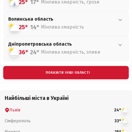
25°
17°
Мінлива хмарність, грози
Волинська
область
25°
14°
Мінлива хмарність
Дніпропетровська
область
36°
24°
Мінлива хмарність, зливи
ПОКАЗАТИ ІНШІ ОБЛАСТІ
Найбільші міста в Україні
Львів
24°
Сімферополь
33°
Вінниця
25°