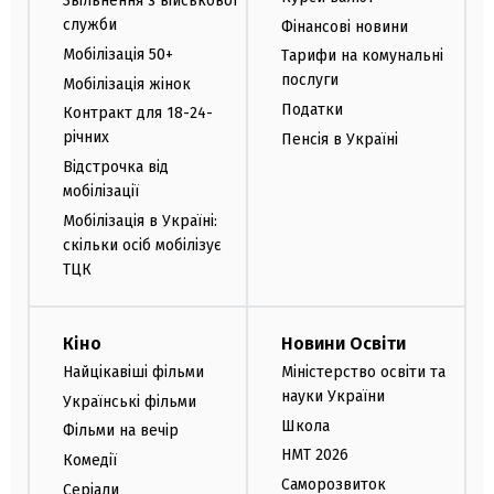
Звільнення з військової
служби
Фінансові новини
Мобілізація 50+
Тарифи на комунальні
послуги
Мобілізація жінок
Податки
Контракт для 18-24-
річних
Пенсія в Україні
Відстрочка від
мобілізації
Мобілізація в Україні:
скільки осіб мобілізує
ТЦК
Кіно
Новини Освіти
Найцікавіші фільми
Міністерство освіти та
науки України
Українські фільми
Школа
Фільми на вечір
НМТ 2026
Комедії
Саморозвиток
Серіали