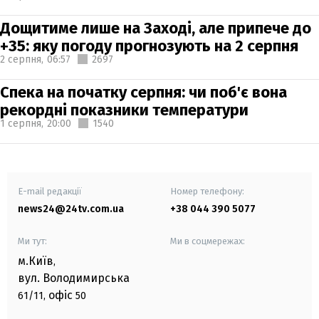
Дощитиме лише на Заході, але припече до
+35: яку погоду прогнозують на 2 серпня
2 серпня,
06:57
2697
Спека на початку серпня: чи поб'є вона
рекордні показники температури
1 серпня,
20:00
1540
E-mail редакції
Номер телефону:
news24@24tv.com.ua
+38 044 390 5077
Ми тут:
Ми в соцмережах:
м.Київ
,
вул. Володимирська
офіс
61/11,
50