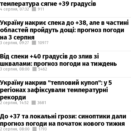
температура сягне +39 градусів
4 серпня,
07:32
911
Україну накриє спека до +38, але в частині
областей пройдуть дощі: прогноз погоди
на 3 серпня
3 серпня,
09:27
10977
Від спеки +40 градусів до злив зі
шквалами: прогноз погоди на тиждень
3 серпня,
08:00
5462
Україну накрив "тепловий купол": у 5
регіонах зафіксували температурні
рекорди
2 серпня,
14:52
3681
До +37 та локальні грози: синоптики дали
прогноз погоди на початок нового тижня
2 серпня,
08:00
1793