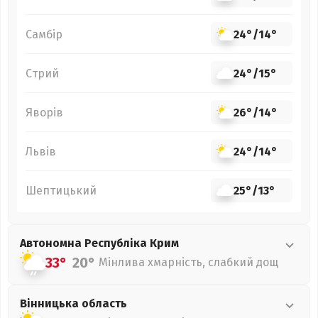
Самбір
24°
/
14°
Стрий
24°
/
15°
Яворів
26°
/
14°
Львів
24°
/
14°
Шептицький
25°
/
13°
Автономна Республіка Крим
33°
20°
Мінлива хмарність, слабкий дощ
Вінницька
область