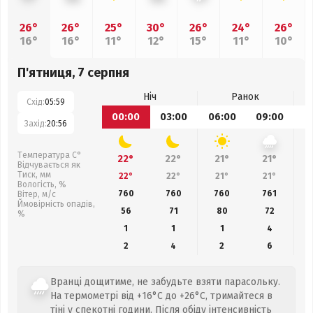
26°
26°
25°
30°
26°
24°
26°
16°
16°
11°
12°
15°
11°
10°
П'ятниця, 7 серпня
Ніч
Ранок
Схід:
05:59
00:00
03:00
06:00
09:00
1
Захід:
20:56
Температура С°
22°
22°
21°
21°
Відчувається як
Тиск, мм
22°
22°
21°
21°
Вологість, %
760
760
760
761
Вітер, м/с
Ймовірність опадів,
56
71
80
72
%
1
1
1
4
2
4
2
6
Вранці дощитиме, не забудьте взяти парасольку.
На термометрі від +16°C до +26°C, тримайтеся в
тіні у спекотні години. Після обіду інтенсивність