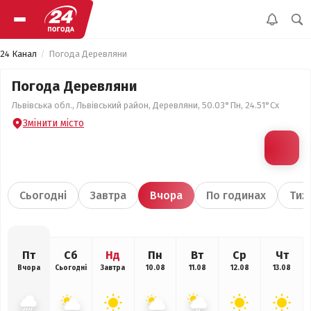
24 Канал
Погода Деревляни
Погода Деревляни
Львівська обл., Львівський район, Деревляни, 50.03°Пн, 24.51°Сх
Змінити місто
Сьогодні
Завтра
Вчора
По годинах
Тиж
Пт
Сб
Нд
Пн
Вт
Ср
Чт
Вчора
Сьогодні
Завтра
10.08
11.08
12.08
13.08