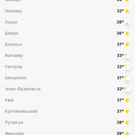
Чернівці
32°
Луцьк
28°
Дніпро
36°
Донецьк
37°
Житомир
33°
Ужгород
32°
Запоріжжя
37°
Івано-Франківськ
32°
Київ
37°
Кропивницький
37°
Луганськ
38°
Миколаїв
39°