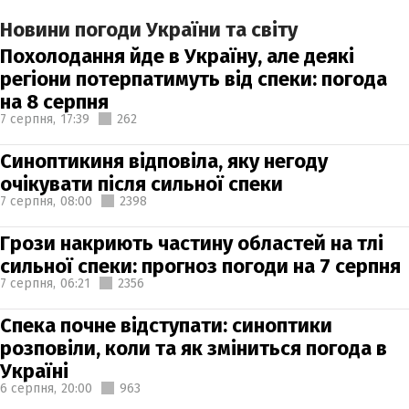
Новини погоди України та світу
Похолодання йде в Україну, але деякі
регіони потерпатимуть від спеки: погода
на 8 серпня
7 серпня,
17:39
262
Синоптикиня відповіла, яку негоду
очікувати після сильної спеки
7 серпня,
08:00
2398
Грози накриють частину областей на тлі
сильної спеки: прогноз погоди на 7 серпня
7 серпня,
06:21
2356
Спека почне відступати: синоптики
розповіли, коли та як зміниться погода в
Україні
6 серпня,
20:00
963