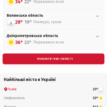
34°
22°
Переважно ясно
Волинська
область
28°
19°
Похмуро, грози
Дніпропетровська
область
36°
23°
Переважно ясно
ПОКАЗАТИ ІНШІ ОБЛАСТІ
Найбільші міста в Україні
Львів
23°
Сімферополь
33°
Вінниця
34°