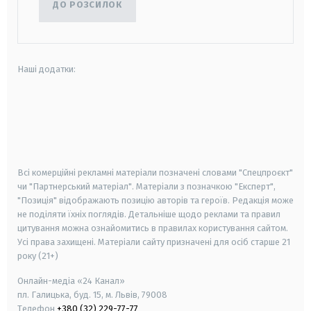
ДО РОЗСИЛОК
Наші додатки:
android
apple
smart tv
samsung smart tv
Всі комерційні рекламні матеріали позначені словами "Спецпроєкт"
чи "Партнерський матеріал". Матеріали з позначкою "Експерт",
"Позиція" відображають позицію авторів та героїв. Редакція може
не поділяти їхніх поглядів. Детальніше щодо реклами та правил
цитування можна ознайомитись в правилах користування сайтом.
Усі права захищені.
Матеріали сайту призначені для осіб старше
21
року (21+)
Онлайн-медіа «24 Канал»
пл. Галицька, буд. 15, м. Львів, 79008
Телефон
+380 (32) 229-77-77