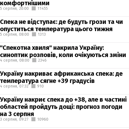
комфортнішими
5 серпня,
20:00
11455
Спека не відступає: де будуть грози та чи
опуститься температура цього тижня
5 серпня,
08:00
1313
"Спекотна хвиля" накрила Україну:
синоптик розповів, коли очікуються зміни
4 серпня,
08:00
2346
Україну накриває африканська спека: де
температура сягне +39 градусів
4 серпня,
07:32
910
Україну накриє спека до +38, але в частині
областей пройдуть дощі: прогноз погоди
на 3 серпня
3 серпня,
09:27
10960