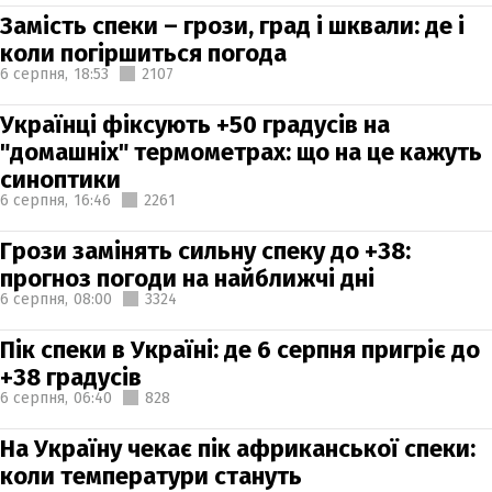
Замість спеки – грози, град і шквали: де і
коли погіршиться погода
6 серпня,
18:53
2107
Українці фіксують +50 градусів на
"домашніх" термометрах: що на це кажуть
синоптики
6 серпня,
16:46
2261
Грози замінять сильну спеку до +38:
прогноз погоди на найближчі дні
6 серпня,
08:00
3324
Пік спеки в Україні: де 6 серпня пригріє до
+38 градусів
6 серпня,
06:40
828
На Україну чекає пік африканської спеки:
коли температури стануть