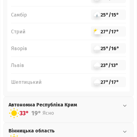
Самбір
25°
/
15°
Стрий
27°
/
17°
Яворів
25°
/
16°
Львів
23°
/
13°
Шептицький
27°
/
17°
Автономна Республіка Крим
33°
19°
Ясно
Вінницька
область