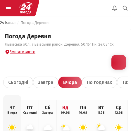
24 Канал
Погода Деревня
Погода Деревня
Львівська обл., Львівський район, Деревня, 50.16°Пн, 24.03°Сх
Змінити місто
Сьогодні
Завтра
Вчора
По годинах
Тиж
Чт
Пт
Сб
Нд
Пн
Вт
Ср
Вчора
Сьогодні
Завтра
09.08
10.08
11.08
12.08