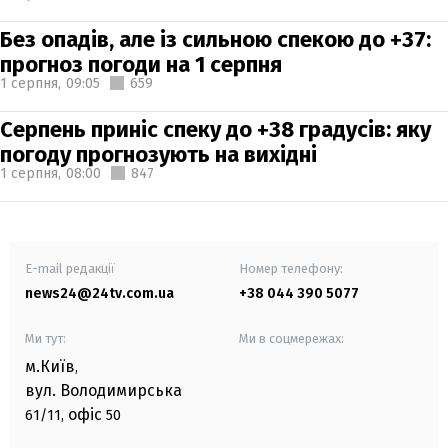
Без опадів, але із сильною спекою до +37:
прогноз погоди на 1 серпня
1 серпня,
09:05
659
Серпень приніс спеку до +38 градусів: яку
погоду прогнозують на вихідні
1 серпня,
08:00
847
E-mail редакції
Номер телефону:
news24@24tv.com.ua
+38 044 390 5077
Ми тут:
Ми в соцмережах:
м.Київ
,
вул. Володимирська
офіс
61/11,
50