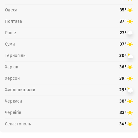
Одеса
35°
Полтава
37°
Рівне
27°
Суми
37°
Тернопіль
30°
Харків
36°
Херсон
39°
Хмельницький
29°
Черкаси
38°
Чернігів
33°
Севастополь
34°