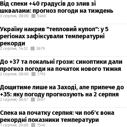
Від спеки +40 градусів до злив зі
шквалами: прогноз погоди на тиждень
3 серпня,
08:00
5460
Україну накрив "тепловий купол": у 5
регіонах зафіксували температурні
рекорди
2 серпня,
14:52
3679
До +37 та локальні грози: синоптики дали
прогноз погоди на початок нового тижня
2 серпня,
08:00
1793
Дощитиме лише на Заході, але припече до
+35: яку погоду прогнозують на 2 серпня
2 серпня,
06:57
2697
Спека на початку серпня: чи поб'є вона
рекордні показники температури
1 серпня,
20:00
1540