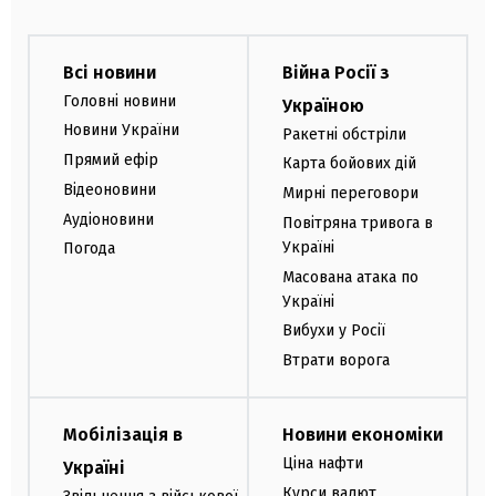
Всі новини
Війна Росії з
Головні новини
Україною
Новини України
Ракетні обстріли
Прямий ефір
Карта бойових дій
Відеоновини
Мирні переговори
Аудіоновини
Повітряна тривога в
Україні
Погода
Масована атака по
Україні
Вибухи у Росії
Втрати ворога
Мобілізація в
Новини економіки
Ціна нафти
Україні
Курси валют