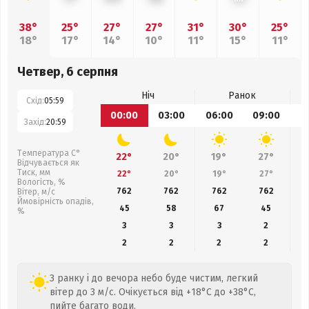
38°
25°
27°
27°
31°
30°
25°
18°
17°
14°
10°
11°
15°
11°
Четвер, 6 серпня
Ніч
Ранок
Схід:
05:59
00:00
03:00
06:00
09:00
1
Захід:
20:59
Температура С°
22°
20°
19°
27°
Відчувається як
Тиск, мм
22°
20°
19°
27°
Вологість, %
762
762
762
762
Вітер, м/с
Ймовірність опадів,
45
58
67
45
%
3
3
3
2
2
2
2
2
З ранку і до вечора небо буде чистим, легкий
вітер до 3 м/с. Очікується від +18°C до +38°C,
пийте багато води.