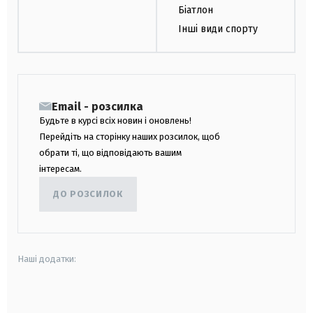
Біатлон
Інші види спорту
Email - розсилка
Будьте в курсі всіх новин і оновлень!
Перейдіть на сторінку наших розсилок, щоб
обрати ті, що відповідають вашим
інтересам.
ДО РОЗСИЛОК
Наші додатки:
android
apple