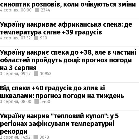
синоптик розповів, коли очікуються зміни
4 серпня,
08:00
2344
Україну накриває африканська спека: де
температура сягне +39 градусів
4 серпня,
07:32
910
Україну накриє спека до +38, але в частині
областей пройдуть дощі: прогноз погоди
на 3 серпня
3 серпня,
09:27
10953
Від спеки +40 градусів до злив зі
шквалами: прогноз погоди на тиждень
3 серпня,
08:00
5460
Україну накрив "тепловий купол": у 5
регіонах зафіксували температурні
рекорди
2 серпня,
14:52
3678