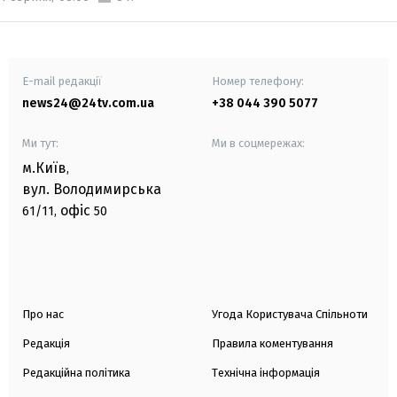
E-mail редакції
Номер телефону:
news24@24tv.com.ua
+38 044 390 5077
Ми тут:
Ми в соцмережах:
м.Київ
,
вул. Володимирська
офіс
61/11,
50
Про нас
Угода Користувача Спільноти
Редакція
Правила коментування
Редакційна політика
Технічна інформація