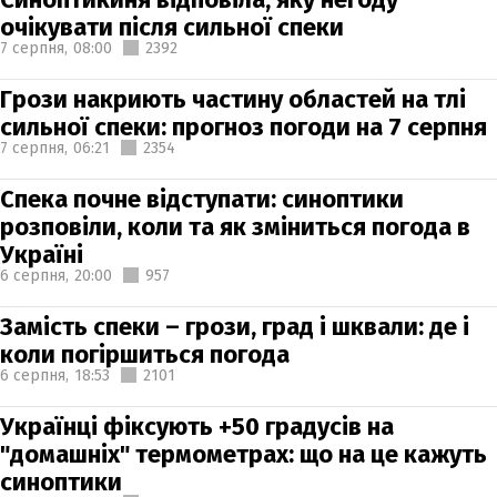
очікувати після сильної спеки
7 серпня,
08:00
2392
Грози накриють частину областей на тлі
сильної спеки: прогноз погоди на 7 серпня
7 серпня,
06:21
2354
Спека почне відступати: синоптики
розповіли, коли та як зміниться погода в
Україні
6 серпня,
20:00
957
Замість спеки – грози, град і шквали: де і
коли погіршиться погода
6 серпня,
18:53
2101
Українці фіксують +50 градусів на
"домашніх" термометрах: що на це кажуть
синоптики