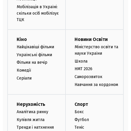
Мобілізація в Україні:
скільки осіб мобілізує
ТЦК
Кіно
Новини Освіти
Найцікавіші фільми
Міністерство освіти та
науки України
Українські фільми
Школа
Фільми на вечір
НМТ 2026
Комедії
Саморозвиток
Серіали
Навчання за кордоном
Нерухомість
Спорт
Аналітика ринку
Бокс
Купівля житла
Футбол
Тренди і натхнення
Теніс