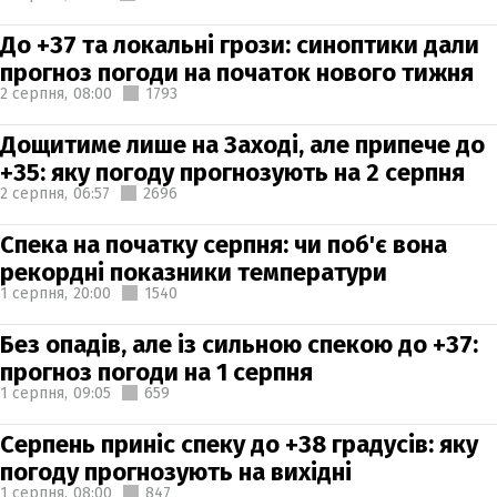
До +37 та локальні грози: синоптики дали
прогноз погоди на початок нового тижня
2 серпня,
08:00
1793
Дощитиме лише на Заході, але припече до
+35: яку погоду прогнозують на 2 серпня
2 серпня,
06:57
2696
Спека на початку серпня: чи поб'є вона
рекордні показники температури
1 серпня,
20:00
1540
Без опадів, але із сильною спекою до +37:
прогноз погоди на 1 серпня
1 серпня,
09:05
659
Серпень приніс спеку до +38 градусів: яку
погоду прогнозують на вихідні
1 серпня,
08:00
847