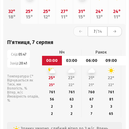
32°
25°
25°
27°
31°
24°
24°
18°
15°
12°
11°
15°
13°
11°
7
/14
П'ятниця, 7 серпня
Ніч
Ранок
Схід:
05:47
00:00
03:00
06:00
09:00
1
Захід:
20:41
Температура С°
25°
22°
21°
22°
Відчувається як
Тиск, мм
25°
22°
21°
22°
Вологість, %
761
761
760
761
Вітер, м/с
Ймовірність опадів,
56
63
67
81
%
2
3
3
3
2
2
7
65
Зранку хмарно, слабкий вітер до 3 м/с. Вдень