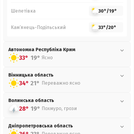
Шепетівка
30°
/
19°
Кам’янець-Подільський
33°
/
20°
Автономна Республіка Крим
33°
19°
Ясно
Вінницька
область
34°
21°
Переважно ясно
Волинська
область
28°
19°
Похмуро, грози
Дніпропетровська
область
Переважно ясно