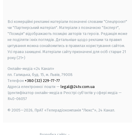
smart tv
samsung smart tv
Всі комерційні рекламні матеріали позначені словами "Спецпроєкт"
чи "Партнерський матеріал". Матеріали з позначкою "Експерт",
"Позиція" відображають позицію авторів та героїв. Редакція може
не поділяти їхніх поглядів. Детальніше щодо реклами та правил
цитування можна ознайомитись в правилах користування сайтом.
Усі права захищені.
Матеріали сайту призначені для осіб старше
21
року (21+)
Онлайн-медіа «24 Канал»
пл. Галицька, буд. 15, м. Львів, 79008
Телефон
+380 (32) 229-77-77
Адреса електронної пошти —
legal@24tv.com.ua
Ідентифікатор онлайн-медіа в Реєстрі суб'єктів у сфері медіа —
R40-06057
© 2005—2026,
ПрАТ «Телерадіокомпанія "Люкс"», 24 Канал.
Розробка сайту
-