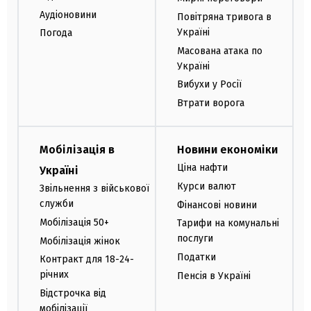
Аудіоновини
Повітряна тривога в
Україні
Погода
Масована атака по
Україні
Вибухи у Росії
Втрати ворога
Мобілізація в
Новини економіки
Ціна нафти
Україні
Курси валют
Звільнення з військової
служби
Фінансові новини
Мобілізація 50+
Тарифи на комунальні
послуги
Мобілізація жінок
Податки
Контракт для 18-24-
річних
Пенсія в Україні
Відстрочка від
мобілізації