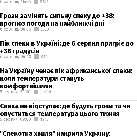
6 серпня,
16:46
2251
Грози замінять сильну спеку до +38:
прогноз погоди на найближчі дні
6 серпня,
08:00
3323
Пік спеки в Україні: де 6 серпня пригріє до
+38 градусів
6 серпня,
06:40
827
На Україну чекає пік африканської спеки:
коли температури стануть
комфортнішими
5 серпня,
20:00
11449
Спека не відступає: де будуть грози та чи
опуститься температура цього тижня
5 серпня,
08:00
1313
"Спекотна хвиля" накрила Україну: