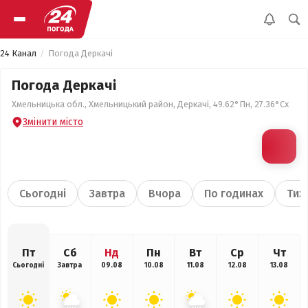
24 Канал
Погода Деркачі
Погода Деркачі
Хмельницька обл., Хмельницький район, Деркачі, 49.62°Пн, 27.36°Сх
Змінити місто
Сьогодні
Завтра
Вчора
По годинах
Тиж
Пт
Сб
Нд
Пн
Вт
Ср
Чт
Сьогодні
Завтра
09.08
10.08
11.08
12.08
13.08