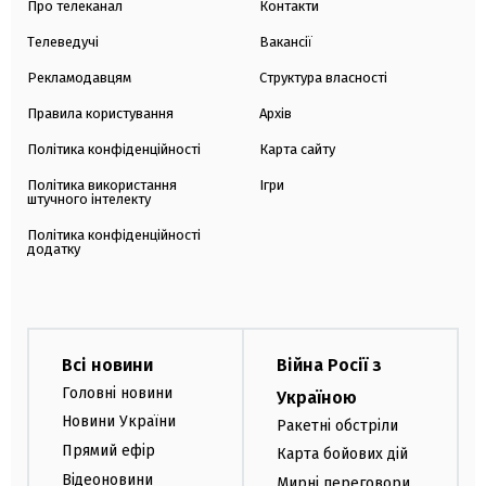
Про телеканал
Контакти
Телеведучі
Вакансії
Рекламодавцям
Структура власності
Правила користування
Архів
Політика конфіденційності
Карта сайту
Політика використання
Ігри
штучного інтелекту
Політика конфіденційності
додатку
Всі новини
Війна Росії з
Головні новини
Україною
Новини України
Ракетні обстріли
Прямий ефір
Карта бойових дій
Відеоновини
Мирні переговори