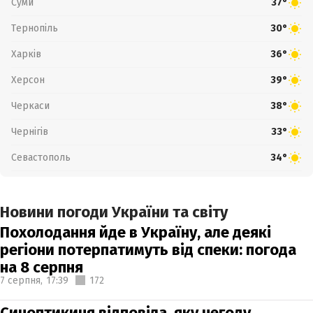
Суми
37°
Тернопіль
30°
Харків
36°
Херсон
39°
Черкаси
38°
Чернігів
33°
Севастополь
34°
Новини погоди України та світу
Похолодання йде в Україну, але деякі
регіони потерпатимуть від спеки: погода
на 8 серпня
7 серпня,
17:39
172
Синоптикиня відповіла, яку негоду