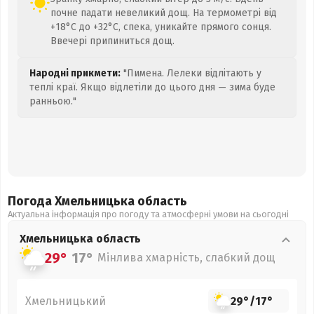
почне падати невеликий дощ. На термометрі від
+18°C до +32°C, спека, уникайте прямого сонця.
Ввечері припиниться дощ.
Народні прикмети:
"Пимена. Лелеки відлітають у
теплі краї. Якщо відлетіли до цього дня — зима буде
ранньою."
Погода Хмельницька
область
Актуальна інформація про погоду та атмосферні умови на сьогодні
Хмельницька
область
29°
17°
Мінлива хмарність, слабкий дощ
Хмельницький
29°
/
17°