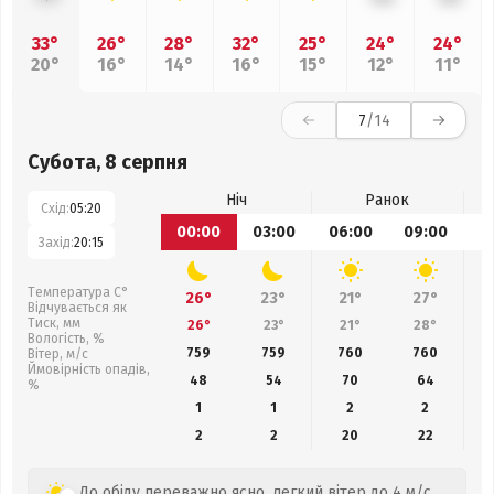
33°
26°
28°
32°
25°
24°
24°
20°
16°
14°
16°
15°
12°
11°
7
/14
Субота, 8 серпня
Ніч
Ранок
Схід:
05:20
00:00
03:00
06:00
09:00
1
Захід:
20:15
Температура С°
26°
23°
21°
27°
Відчувається як
Тиск, мм
26°
23°
21°
28°
Вологість, %
759
759
760
760
Вітер, м/с
Ймовірність опадів,
48
54
70
64
%
1
1
2
2
2
2
20
22
До обіду переважно ясно, легкий вітер до 4 м/с.