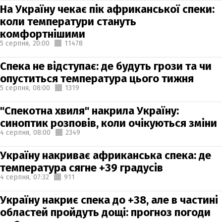
На Україну чекає пік африканської спеки:
коли температури стануть
комфортнішими
5 серпня,
20:00
11478
Спека не відступає: де будуть грози та чи
опуститься температура цього тижня
5 серпня,
08:00
1319
"Спекотна хвиля" накрила Україну:
синоптик розповів, коли очікуються зміни
4 серпня,
08:00
2349
Україну накриває африканська спека: де
температура сягне +39 градусів
4 серпня,
07:32
911
Україну накриє спека до +38, але в частині
областей пройдуть дощі: прогноз погоди