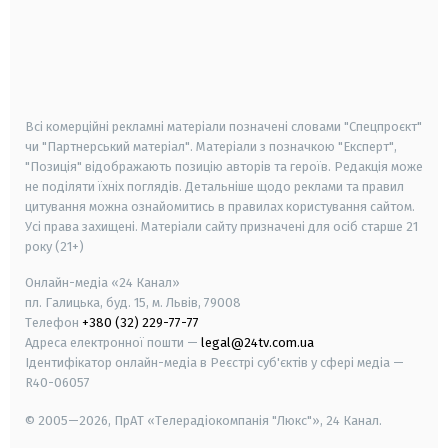
android
apple
smart tv
samsung smart tv
Всі комерційні рекламні матеріали позначені словами "Спецпроєкт"
чи "Партнерський матеріал". Матеріали з позначкою "Експерт",
"Позиція" відображають позицію авторів та героїв. Редакція може
не поділяти їхніх поглядів. Детальніше щодо реклами та правил
цитування можна ознайомитись в правилах користування сайтом.
Усі права захищені.
Матеріали сайту призначені для осіб старше
21
року (21+)
Онлайн-медіа «24 Канал»
пл. Галицька, буд. 15, м. Львів, 79008
Телефон
+380 (32) 229-77-77
Адреса електронної пошти —
legal@24tv.com.ua
Ідентифікатор онлайн-медіа в Реєстрі суб'єктів у сфері медіа —
R40-06057
© 2005—2026,
ПрАТ «Телерадіокомпанія "Люкс"», 24 Канал.