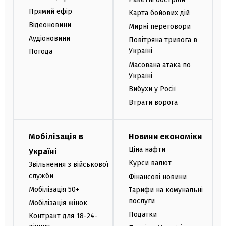
Прямий ефір
Карта бойових дій
Відеоновини
Мирні переговори
Аудіоновини
Повітряна тривога в
Україні
Погода
Масована атака по
Україні
Вибухи у Росії
Втрати ворога
Мобілізація в
Новини економіки
Ціна нафти
Україні
Курси валют
Звільнення з військової
служби
Фінансові новини
Мобілізація 50+
Тарифи на комунальні
послуги
Мобілізація жінок
Податки
Контракт для 18-24-