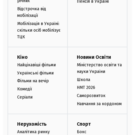
річних
Пенсія в Україні
Відстрочка від
мобілізації
Мобілізація в Україні:
скільки осіб мобілізує
ТЦК
Кіно
Новини Освіти
Найцікавіші фільми
Міністерство освіти та
науки України
Українські фільми
Школа
Фільми на вечір
НМТ 2026
Комедії
Саморозвиток
Серіали
Навчання за кордоном
Нерухомість
Спорт
Аналітика ринку
Бокс