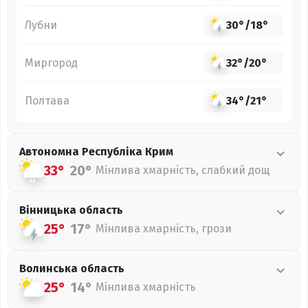
Лубни
30°
/
18°
Миргород
32°
/
20°
Полтава
34°
/
21°
Автономна Республіка Крим
33°
20°
Мінлива хмарність, слабкий дощ
Вінницька
область
25°
17°
Мінлива хмарність, грози
Волинська
область
25°
14°
Мінлива хмарність