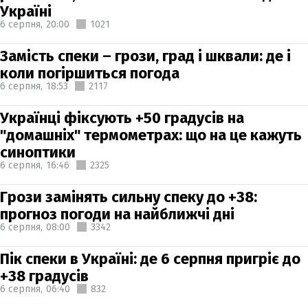
Україні
6 серпня,
20:00
1021
Замість спеки – грози, град і шквали: де і
коли погіршиться погода
6 серпня,
18:53
2117
Українці фіксують +50 градусів на
"домашніх" термометрах: що на це кажуть
синоптики
6 серпня,
16:46
2325
Грози замінять сильну спеку до +38:
прогноз погоди на найближчі дні
6 серпня,
08:00
3342
Пік спеки в Україні: де 6 серпня пригріє до
+38 градусів
6 серпня,
06:40
832