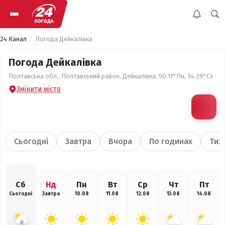
24 Канал
Погода Дейкалівка
Погода Дейкалівка
Полтавська обл., Полтавський район, Дейкалівка, 50.11°Пн, 34.29°Сх
Змінити місто
Сьогодні
Завтра
Вчора
По годинах
Тиж
Сб
Нд
Пн
Вт
Ср
Чт
Пт
Сьогодні
Завтра
10.08
11.08
12.08
13.08
14.08