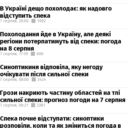
В Україні дещо похолодає: як надовго
відступить спека
7 серпня,
20:00
1902
Похолодання йде в Україну, але деякі
регіони потерпатимуть від спеки: погода
на 8 серпня
7 серпня,
17:39
606
Синоптикиня відповіла, яку негоду
очікувати після сильної спеки
7 серпня,
08:00
2424
Грози накриють частину областей на тлі
сильної спеки: прогноз погоди на 7 серпня
7 серпня,
06:21
2381
Спека почне відступати: синоптики
розповіли, коли та як зміниться погода в