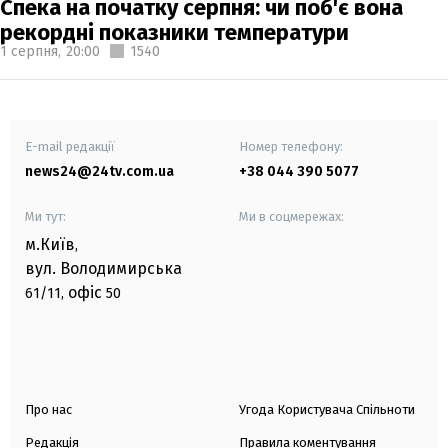
Спека на початку серпня: чи поб'є вона
рекордні показники температури
1 серпня,
20:00
1540
E-mail редакції
Номер телефону:
news24@24tv.com.ua
+38 044 390 5077
Ми тут:
Ми в соцмережах:
м.Київ
,
вул. Володимирська
офіс
61/11,
50
Про нас
Угода Користувача Спільноти
Редакція
Правила коментування