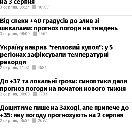
на 3 серпня
3 серпня,
09:27
10977
Від спеки +40 градусів до злив зі
шквалами: прогноз погоди на тиждень
3 серпня,
08:00
5462
Україну накрив "тепловий купол": у 5
регіонах зафіксували температурні
рекорди
2 серпня,
14:52
3681
До +37 та локальні грози: синоптики дали
прогноз погоди на початок нового тижня
2 серпня,
08:00
1793
Дощитиме лише на Заході, але припече до
+35: яку погоду прогнозують на 2 серпня
2 серпня,
06:57
2697