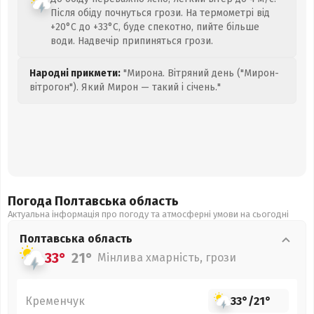
Після обіду почнуться грози. На термометрі від
+20°C до +33°C, буде спекотно, пийте більше
води. Надвечір припиняться грози.
Народні прикмети:
"Мирона. Вітряний день ("Мирон-
вітрогон"). Який Мирон — такий і січень."
Погода Полтавська
область
Актуальна інформація про погоду та атмосферні умови на сьогодні
Полтавська
область
33°
21°
Мінлива хмарність, грози
Кременчук
33°
/
21°