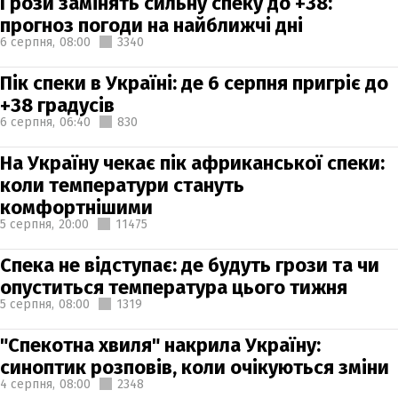
Грози замінять сильну спеку до +38:
прогноз погоди на найближчі дні
6 серпня,
08:00
3340
Пік спеки в Україні: де 6 серпня пригріє до
+38 градусів
6 серпня,
06:40
830
На Україну чекає пік африканської спеки:
коли температури стануть
комфортнішими
5 серпня,
20:00
11475
Спека не відступає: де будуть грози та чи
опуститься температура цього тижня
5 серпня,
08:00
1319
"Спекотна хвиля" накрила Україну:
синоптик розповів, коли очікуються зміни
4 серпня,
08:00
2348