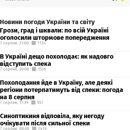
Новини погоди України та світу
Грози, град і шквали: по всій Україні
оголосили штормове попередження
7 серпня,
21:00
1134
В Україні дещо похолодає: як надовго
відступить спека
7 серпня,
20:00
1526
Похолодання йде в Україну, але деякі
регіони потерпатимуть від спеки: погода
на 8 серпня
7 серпня,
17:39
557
Синоптикиня відповіла, яку негоду
очікувати після сильної спеки
7 серпня,
08:00
2419