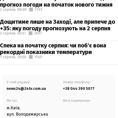
прогноз погоди на початок нового тижня
2 серпня,
08:00
1793
Дощитиме лише на Заході, але припече до
+35: яку погоду прогнозують на 2 серпня
2 серпня,
06:57
2697
Спека на початку серпня: чи поб'є вона
рекордні показники температури
1 серпня,
20:00
1540
E-mail редакції
Номер телефону:
news24@24tv.com.ua
+38 044 390 5077
Ми тут:
Ми в соцмережах:
м.Київ
,
вул. Володимирська