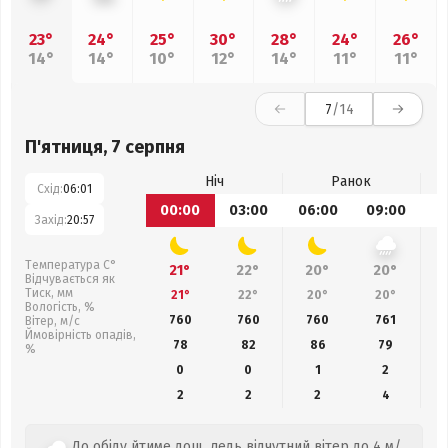
23°
24°
25°
30°
28°
24°
26°
14°
14°
10°
12°
14°
11°
11°
7
/14
П'ятниця, 7 серпня
Ніч
Ранок
Схід:
06:01
00:00
03:00
06:00
09:00
1
Захід:
20:57
Температура С°
21°
22°
20°
20°
Відчувається як
Тиск, мм
21°
22°
20°
20°
Вологість, %
760
760
760
761
Вітер, м/с
Ймовірність опадів,
78
82
86
79
%
0
0
1
2
2
2
2
4
До обіду йтиме дощ, ледь відчутний вітер до 4 м/