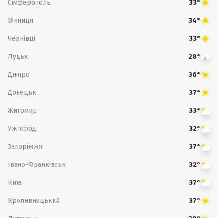
Сімферополь
33°
Вінниця
34°
Чернівці
33°
Луцьк
28°
Дніпро
36°
Донецьк
37°
Житомир
33°
Ужгород
32°
Запоріжжя
37°
Івано-Франківськ
32°
Київ
37°
Кропивницький
37°