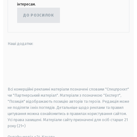
інтересам.
ДО РОЗСИЛОК
Наші додатки:
android
apple
smart tv
samsung smart tv
Всі комерційні рекламні матеріали позначені словами "Спецпроєкт"
чи "Партнерський матеріал". Матеріали з позначкою "Експерт",
"Позиція" відображають позицію авторів та героїв. Редакція може
не поділяти їхніх поглядів. Детальніше щодо реклами та правил
цитування можна ознайомитись в правилах користування сайтом.
Усі права захищені.
Матеріали сайту призначені для осіб старше
21
року (21+)
Онлайн-медіа «24 Канал»