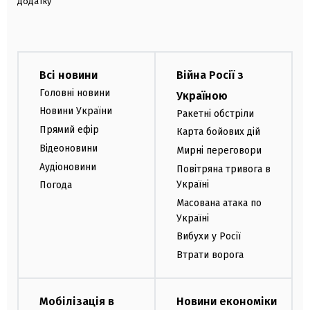
додатку
Всі новини
Війна Росії з
Головні новини
Україною
Новини України
Ракетні обстріли
Прямий ефір
Карта бойових дій
Відеоновини
Мирні переговори
Аудіоновини
Повітряна тривога в
Україні
Погода
Масована атака по
Україні
Вибухи у Росії
Втрати ворога
Мобілізація в
Новини економіки