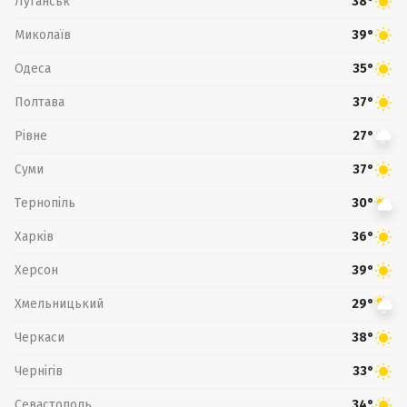
Луганськ
38°
Миколаїв
39°
Одеса
35°
Полтава
37°
Рівне
27°
Суми
37°
Тернопіль
30°
Харків
36°
Херсон
39°
Хмельницький
29°
Черкаси
38°
Чернігів
33°
Севастополь
34°