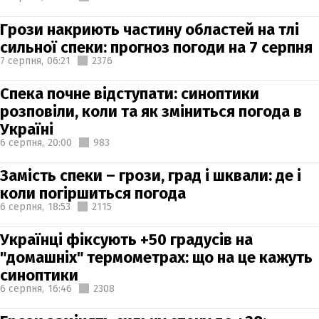
Грози накриють частину областей на тлі
сильної спеки: прогноз погоди на 7 серпня
7 серпня,
06:21
2376
Спека почне відступати: синоптики
розповіли, коли та як зміниться погода в
Україні
6 серпня,
20:00
983
Замість спеки – грози, град і шквали: де і
коли погіршиться погода
6 серпня,
18:53
2115
Українці фіксують +50 градусів на
"домашніх" термометрах: що на це кажуть
синоптики
6 серпня,
16:46
2308