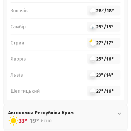
Золочів
28°
/
18°
Самбір
25°
/
15°
Стрий
27°
/
17°
Яворів
25°
/
16°
Львів
23°
/
14°
Шептицький
27°
/
16°
Автономна Республіка Крим
33°
19°
Ясно