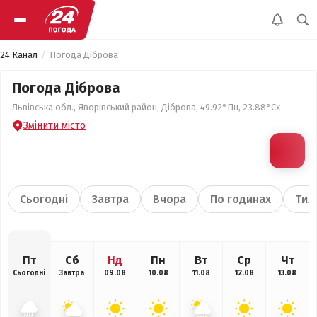
24 Канал
Погода Діброва
Погода Діброва
Львівська обл., Яворівський район, Діброва, 49.92°Пн, 23.88°Сх
Змінити місто
Сьогодні
Завтра
Вчора
По годинах
Тиж
Пт
Сб
Нд
Пн
Вт
Ср
Чт
Сьогодні
Завтра
09.08
10.08
11.08
12.08
13.08