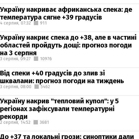
Україну накриває африканська спека: де
температура сягне +39 градусів
4 серпня,
07:32
911
Україну накриє спека до +38, але в частині
областей пройдуть дощі: прогноз погоди
на 3 серпня
3 серпня,
09:27
10976
Від спеки +40 градусів до злив зі
шквалами: прогноз погоди на тиждень
3 серпня,
08:00
5462
Україну накрив "тепловий купол": у 5
регіонах зафіксували температурні
рекорди
2 серпня,
14:52
3681
До +37 та локальні грози: синоптики дали