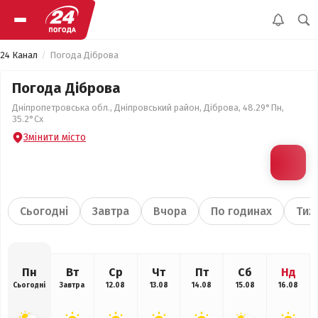
24 Канал
Погода Діброва
Погода Діброва
Дніпропетровська обл., Дніпровський район, Діброва, 48.29°Пн,
35.2°Сх
Змінити місто
Сьогодні
Завтра
Вчора
По годинах
Тиж
Пн
Вт
Ср
Чт
Пт
Сб
Нд
Сьогодні
Завтра
12.08
13.08
14.08
15.08
16.08