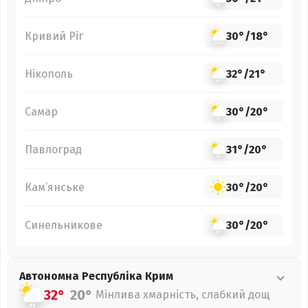
Кривий Ріг
30°
/
18°
Нікополь
32°
/
21°
Самар
30°
/
20°
Павлоград
31°
/
20°
Кам’янське
30°
/
20°
Синельникове
30°
/
20°
Автономна Республіка Крим
32°
20°
Мінлива хмарність, слабкий дощ