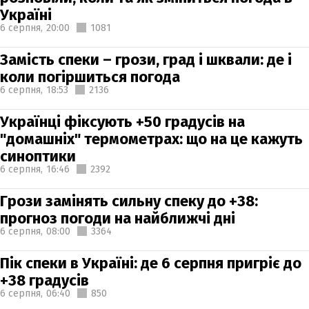
Україні
6 серпня,
20:00
1081
Замість спеки – грози, град і шквали: де і
коли погіршиться погода
6 серпня,
18:53
2136
Українці фіксують +50 градусів на
"домашніх" термометрах: що на це кажуть
синоптики
6 серпня,
16:46
2392
Грози замінять сильну спеку до +38:
прогноз погоди на найближчі дні
6 серпня,
08:00
3364
Пік спеки в Україні: де 6 серпня пригріє до
+38 градусів
6 серпня,
06:40
850