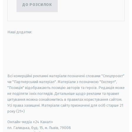
ДО РОЗСИЛОК
Наші додатки:
android
apple
smart tv
samsung smart tv
Всі комерційні рекламні матеріали позначені словами "Спецпроєкт"
чи "Партнерський матеріал". Матеріали з позначкою "Експерт",
"Позиція" відображають позицію авторів та героїв. Редакція може
не поділяти їхніх поглядів. Детальніше щодо реклами та правил
цитування можна ознайомитись в правилах користування сайтом.
Усі права захищені.
Матеріали сайту призначені для осіб старше
21
року (21+)
Онлайн-медіа «24 Канал»
пл. Галицька, буд. 15, м. Львів, 79008