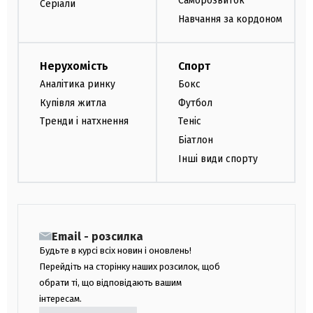
Саморозвиток
Серіали
Навчання за кордоном
Нерухомість
Спорт
Аналітика ринку
Бокс
Купівля житла
Футбол
Тренди і натхнення
Теніс
Біатлон
Інші види спорту
Email - розсилка
Будьте в курсі всіх новин і оновлень!
Перейдіть на сторінку наших розсилок, щоб
обрати ті, що відповідають вашим
інтересам.