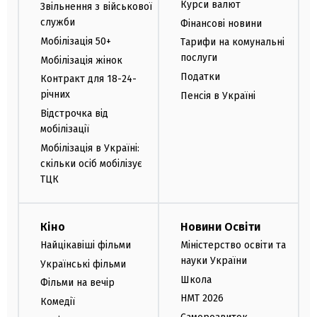
Курси валют
Звільнення з військової
служби
Фінансові новини
Мобілізація 50+
Тарифи на комунальні
послуги
Мобілізація жінок
Податки
Контракт для 18-24-
річних
Пенсія в Україні
Відстрочка від
мобілізації
Мобілізація в Україні:
скільки осіб мобілізує
ТЦК
Кіно
Новини Освіти
Найцікавіші фільми
Міністерство освіти та
науки України
Українські фільми
Школа
Фільми на вечір
НМТ 2026
Комедії