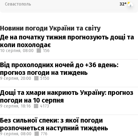
Севастополь
32°
Новини погоди України та світу
Де на початку тижня прогнозують дощі та
коли похолодає
10 серпня,
08:00
156
Від прохолодних ночей до +36 вдень:
прогноз погоди на тиждень
9 серпня,
20:00
5150
Дощі та хмари накриють Україну: прогноз
погоди на 10 серпня
9 серпня,
18:16
4173
Без сильної спеки: з якої погоди
розпочнеться наступний тиждень
9 серпня,
08:00
776