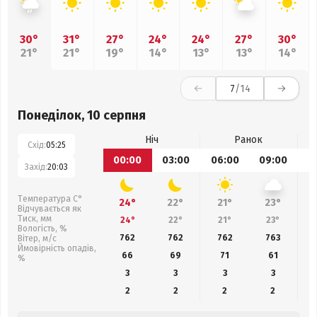
30°
31°
27°
24°
24°
27°
30°
21°
21°
19°
14°
13°
13°
14°
7
/14
Понеділок, 10 серпня
Ніч
Ранок
Схід:
05:25
00:00
03:00
06:00
09:00
1
Захід:
20:03
Температура С°
24°
22°
21°
23°
Відчувається як
Тиск, мм
24°
22°
21°
23°
Вологість, %
762
762
762
763
Вітер, м/с
Ймовірність опадів,
66
69
71
61
%
3
3
3
3
2
2
2
2