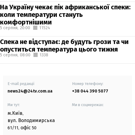
На Україну чекає пік африканської спеки:
коли температури стануть
комфортнішими
5 серпня,
20:00
11524
Спека не відступає: де будуть грози та чи
опуститься температура цього тижня
5 серпня,
08:00
1338
E-mail редакції
Номер телефону:
news24@24tv.com.ua
+38 044 390 5077
Ми тут:
Ми в соцмережах:
м.Київ
,
вул. Володимирська
офіс
61/11,
50