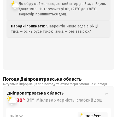
До обіду майже ясно, легкий вітер до 3 м/с. Вдень
дощитиме. На термометрі від +21°C до +30°C.
Надвечір припиниться дощ.
Народні прикмети:
"Лаврентія. Якщо вода в річці
тиха — осінь буде тихою, зима — без завірюх."
Погода Дніпропетровська
область
Актуальна інформація про погоду та атмосферні умови на сьогодні
Дніпропетровська
область
30°
21°
Мінлива хмарність, слабкий дощ
Дніпро
30°
/
21°