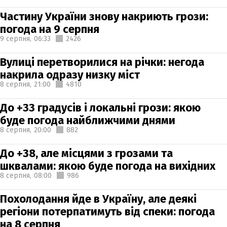
Частину України знову накриють грози:
погода на 9 серпня
9 серпня,
06:33
2426
Вулиці перетворилися на річки: негода
накрила одразу низку міст
8 серпня,
21:00
4810
До +33 градусів і локальні грози: якою
буде погода найближчими днями
8 серпня,
20:00
882
До +38, але місцями з грозами та
шквалами: якою буде погода на вихідних
8 серпня,
08:00
986
Похолодання йде в Україну, але деякі
регіони потерпатимуть від спеки: погода
на 8 серпня