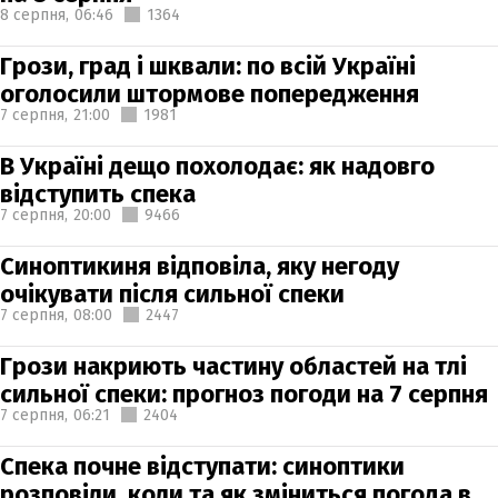
8 серпня,
06:46
1364
Грози, град і шквали: по всій Україні
оголосили штормове попередження
7 серпня,
21:00
1981
В Україні дещо похолодає: як надовго
відступить спека
7 серпня,
20:00
9466
Синоптикиня відповіла, яку негоду
очікувати після сильної спеки
7 серпня,
08:00
2447
Грози накриють частину областей на тлі
сильної спеки: прогноз погоди на 7 серпня
7 серпня,
06:21
2404
Спека почне відступати: синоптики
розповіли, коли та як зміниться погода в