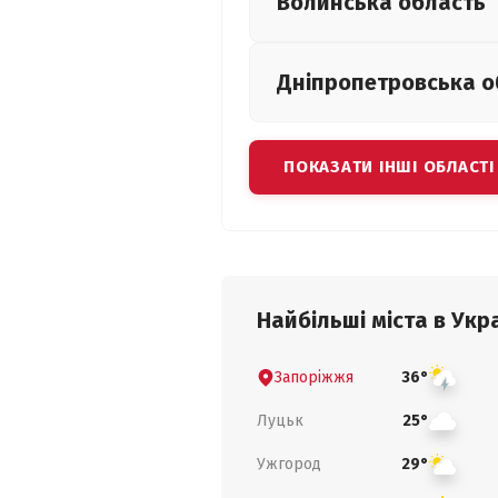
Волинська
область
Дніпропетровська
о
ПОКАЗАТИ ІНШІ ОБЛАСТІ
Найбільші міста в Укра
Запоріжжя
36°
Луцьк
25°
Ужгород
29°