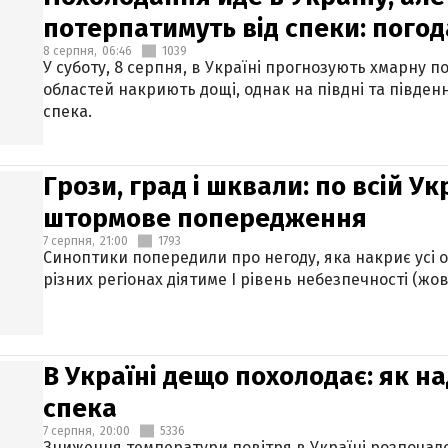
потерпатимуть від спеки: погод
8 серпня,
06:46
1039
У суботу, 8 серпня, в Україні прогнозують хмарну п
областей накриють дощі, однак на півдні та півден
спека.
Грози, град і шквали: по всій У
штормове попередження
7 серпня,
21:00
1793
Синоптики попередили про негоду, яка накриє усі об
різних регіонах діятиме І рівень небезпечності (жов
В Україні дещо похолодає: як н
спека
7 серпня,
20:00
5336
Зниження температури повітря в Україні розпочалос