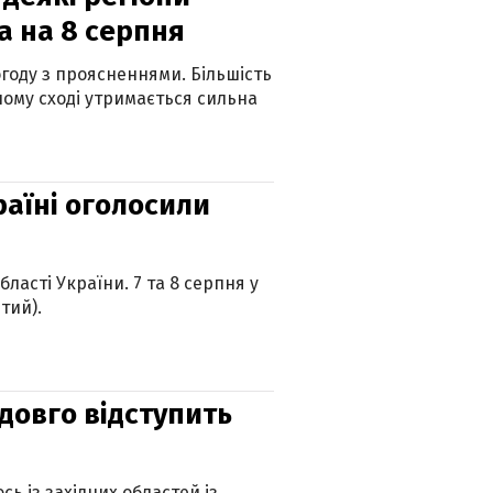
а на 8 серпня
огоду з проясненнями. Більшість
ному сході утримається сильна
країні оголосили
ласті України. 7 та 8 серпня у
тий).
адовго відступить
ь із західних областей із