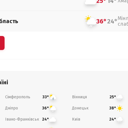
25°
14°
Хма
Мін
36°
24°
бласть
сла
їні
Сімферополь
Вінниця
33°
25°
Дніпро
Донецьк
36°
38°
Івано-Франківськ
Київ
24°
24°