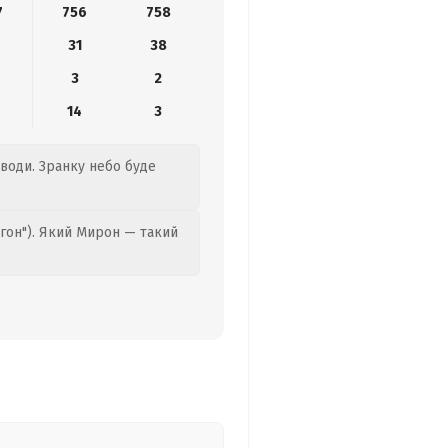
7
756
758
31
38
3
2
14
3
 води. Зранку небо буде
гон"). Який Мирон — такий