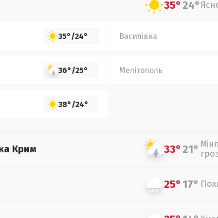
35°
24°
Ясн
35°
/
24°
Василівка
36°
/
25°
Мелітополь
38°
/
24°
Мін
33°
21°
ка Крим
гро
25°
17°
Пох