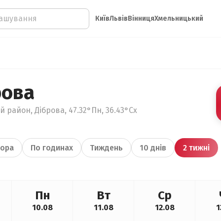
Київ
Львів
Вінниця
Хмельницький
рова
й район, Діброва, 47.32°Пн, 36.43°Сх
ора
По годинах
Тиждень
10 днів
2 тижні
Пн
Вт
Ср
10.08
11.08
12.08
1