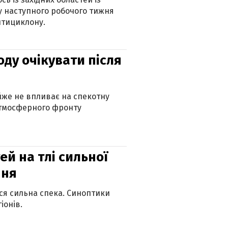
 наступного робочого тижня
нтициклону.
оду очікувати після
айже не впливає на спекотну
атмосферного фронту
й на тлі сильної
пня
ься сильна спека. Синоптики
іонів.