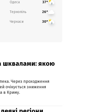
Одеса
37°
Тернопіль
26°
Черкаси
30°
та шквалами: якою
спека. Через проходження
ей очікується зниження
а в Криму.
 деякі регіони