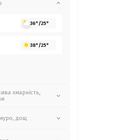
о
36°
/
25°
38°
/
25°
лива хмарність,
зи
муро, дощ