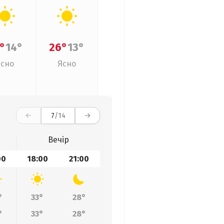
°
14°
26°
13°
Ясно
Ясно
7
/14
Вечір
00
18:00
21:00
°
33°
28°
°
33°
28°