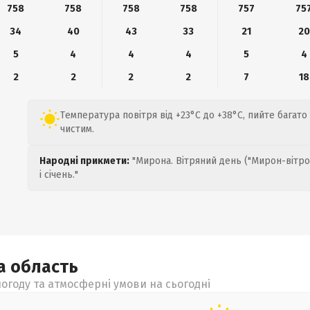
758
758
758
758
757
75
34
40
43
33
21
20
5
4
4
4
5
4
2
2
2
2
7
18
Температура повітря від +23°C до +38°C, пийте багато
чистим.
Народні прикмети:
"Мирона. Вітряний день ("Мирон-вітро
і січень."
ка
область
огоду та атмосферні умови на сьогодні