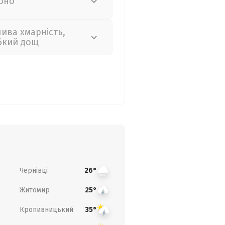
рно
лива хмарність,
бкий дощ
Чернівці
26°
Житомир
25°
Кропивницький
35°