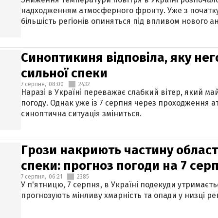
надходженням атмосферного фронту. Уже з початку
більшість регіонів опиняться під впливом нового а
Синоптикиня відповіла, яку нег
сильної спеки
7 серпня,
08:00
2432
Наразі в Україні переважає слабкий вітер, який м
погоду. Однак уже із 7 серпня через проходження 
синоптична ситуація зміниться.
Грози накриють частину областе
спеки: прогноз погоди на 7 сер
7 серпня,
06:21
2385
У п'ятницю, 7 серпня, в Україні подекуди утримаєт
прогнозують мінливу хмарність та опади у низці рег