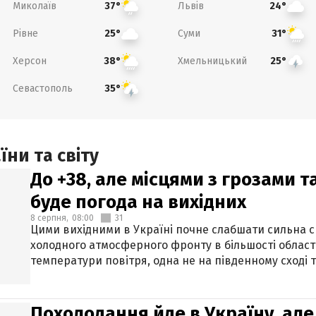
Миколаїв
Львів
37°
24°
Рівне
Суми
25°
31°
Херсон
Хмельницький
38°
25°
Севастополь
35°
ни та світу
До +38, але місцями з грозами 
буде погода на вихідних
8 серпня,
08:00
31
Цими вихідними в Україні почне слабшати сильна 
холодного атмосферного фронту в більшості област
температури повітря, одна не на південному сході т
Похолодання йде в Україну, але