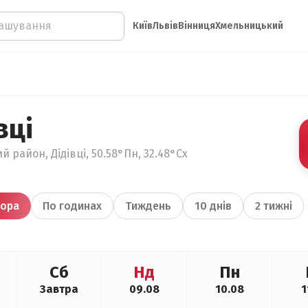
Київ
Львів
Вінниця
Хмельницький
вці
й район, Дідівці, 50.58°Пн, 32.48°Сх
ора
По годинах
Тиждень
10 днів
2 тижні
Сб
Нд
Пн
Завтра
09.08
10.08
1