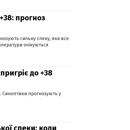
+38: прогноз
гнозують сильну спеку, яка все
мператури очікуються
 пригріє до +38
ю. Синоптики прогнозують у
кої спеки: коли