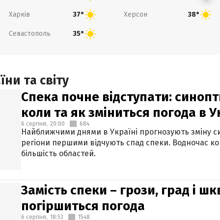
Харків
Херсон
37°
38°
Севастополь
35°
ни та світу
Спека почне відступати: синопт
коли та як зміниться погода в У
6 серпня,
20:00
684
Найближчими днями в Україні прогнозують зміну син
регіони першими відчують спад спеки. Водночас к
більшість областей.
Замість спеки – грози, град і шк
погіршиться погода
6 серпня,
18:53
1548