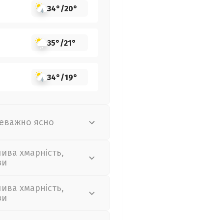
34°
/
20°
35°
/
21°
34°
/
19°
еважно ясно
лива хмарність,
зи
лива хмарність,
зи