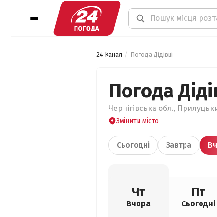
24 Канал
Погода Дідівці
Погода Діді
Чернігівська обл., Прилуцьки
Змінити місто
Сьогодні
Завтра
Вч
Чт
Пт
Вчора
Сьогодні