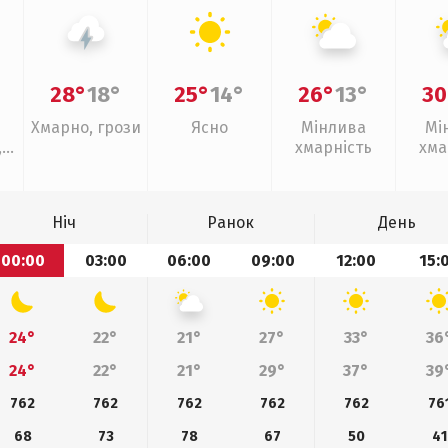
28°
18°
25°
14°
26°
13°
30
Хмарно, грози
Ясно
Мінлива
Мі
,
хмарність
хма
ощ
Ніч
Ранок
День
00:00
03:00
06:00
09:00
12:00
15:
24°
22°
21°
27°
33°
36
24°
22°
21°
29°
37°
39
762
762
762
762
762
76
68
73
78
67
50
41