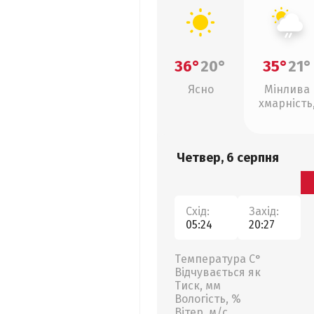
36°
20°
35°
21°
Ясно
Мінлива
хмарність
слабкий д
Четвер, 6 серпня
Схід:
Захід:
05:24
20:27
Температура С°
Відчувається як
Тиск, мм
Вологість, %
Вітер, м/с