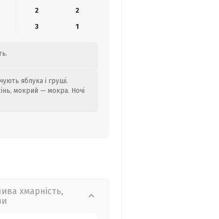
2
2
3
1
ть.
ують яблука і груші.
сінь, мокрий — мокра. Ночі
лива хмарність,
зи