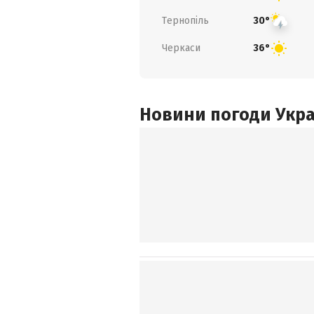
Тернопіль
30°
Черкаси
36°
Новини погоди Украї