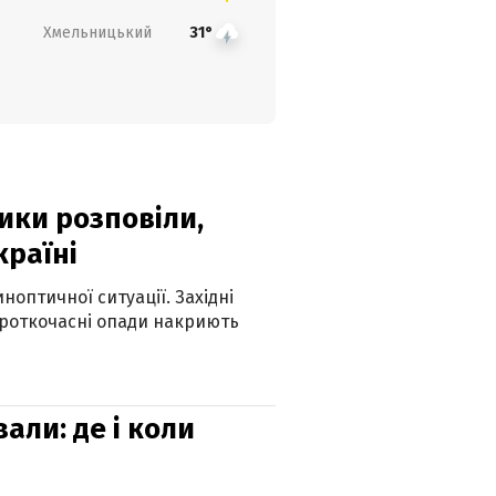
Хмельницький
31°
ики розповіли,
країні
оптичної ситуації. Західні
ороткочасні опади накриють
вали: де і коли