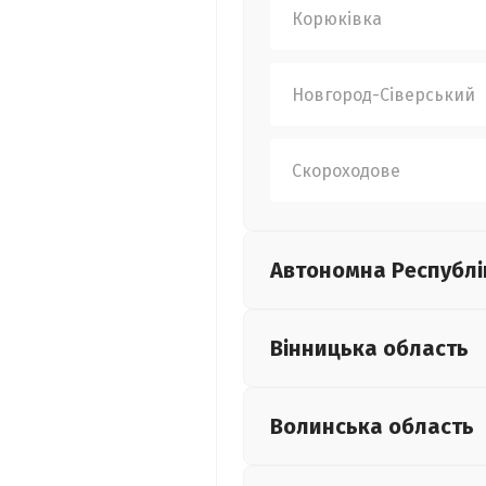
Корюківка
Новгород-Сіверський
Скороходове
Автономна Республі
Вінницька
область
Волинська
область