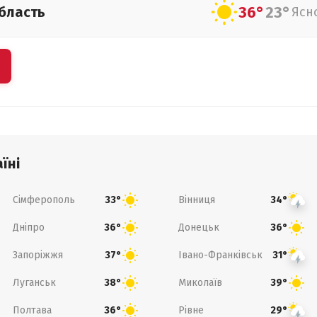
36°
23°
бласть
Ясн
їні
Сімферополь
Вінниця
33°
34°
Дніпро
Донецьк
36°
36°
Запоріжжя
Івано-Франківськ
37°
31°
Луганськ
Миколаїв
38°
39°
Полтава
Рівне
36°
29°