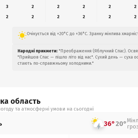
3
2
2
2
2
2
2
2
2
2
2
2
Очікується від +20°C до +36°C. Зранку мінлива хмарніс
Народні прикмети:
"Преображення (Яблучний Спас). Освяч
"Прийшов Спас — пішло літо від нас". Сухий день — суха о
стають по-справжньому холодними."
ька
область
огоду та атмосферні умови на сьогодні
Мін
36°
20°
ь
гро