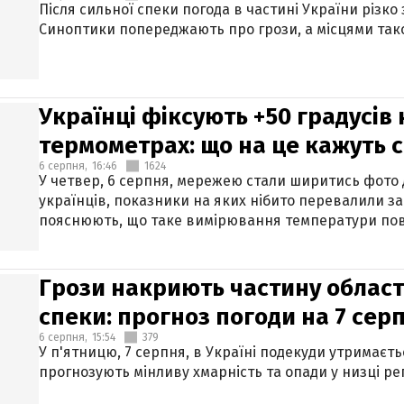
Після сильної спеки погода в частині України різко
Синоптики попереджають про грози, а місцями тако
Українці фіксують +50 градусів
термометрах: що на це кажуть 
6 серпня,
16:46
1624
У четвер, 6 серпня, мережею стали ширитись фото
українців, показники на яких нібито перевалили за
пояснюють, що таке вимірювання температури пов
Грози накриють частину областе
спеки: прогноз погоди на 7 сер
6 серпня,
15:54
379
У п'ятницю, 7 серпня, в Україні подекуди утримаєт
прогнозують мінливу хмарність та опади у низці рег