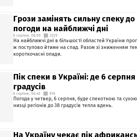
Грози замінять сильну спеку до 
погоди на найближчі дні
6 серпня,
08:00
3229
На найближчі дні в більшості областей України про
ж поступово йтиме на спад. Разом зі зниженням те
короткочасні опади.
Пік спеки в Україні: де 6 серпня
градусів
6 серпня,
06:40
816
Погода у четвер, 6 серпня, буде спекотною та сухо
низці регіонів до 38 градусів тепла вдень.
На Україну чекає пік африкансь