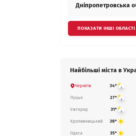
Дніпропетровська
о
ПОКАЗАТИ ІНШІ ОБЛАСТІ
Найбільші міста в Укра
Чернігів
34°
Луцьк
27°
Ужгород
31°
Кропивницький
38°
Одеса
35°