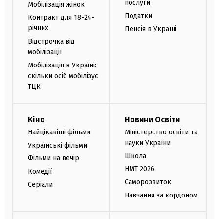
послуги
Мобілізація жінок
Податки
Контракт для 18-24-
річних
Пенсія в Україні
Відстрочка від
мобілізації
Мобілізація в Україні:
скільки осіб мобілізує
ТЦК
Кіно
Новини Освіти
Найцікавіші фільми
Міністерство освіти та
науки України
Українські фільми
Школа
Фільми на вечір
НМТ 2026
Комедії
Саморозвиток
Серіали
Навчання за кордоном