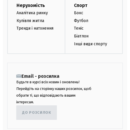
Нерухомість
Спорт
Аналітика ринку
Бокс
Купівля житла
Футбол
Тренди і натхнення
Теніс
Біатлон
Інші види спорту
Email - розсилка
Будьте в курсі всіх новин і оновлень!
Перейдіть на сторінку наших розсилок, щоб
обрати ті, що відповідають вашим
інтересам.
ДО РОЗСИЛОК