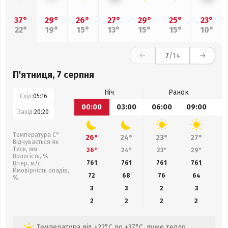
37°
29°
26°
27°
29°
25°
23°
22°
19°
15°
13°
15°
15°
10°
7
/14
П'ятниця, 7 серпня
Ніч
Ранок
Схід:
05:16
00:00
03:00
06:00
09:00
1
Захід:
20:20
Температура С°
26°
24°
23°
27°
Відчувається як
Тиск, мм
26°
24°
23°
29°
Вологість, %
761
761
761
761
Вітер, м/с
Ймовірність опадів,
72
68
76
64
%
3
3
2
3
2
2
2
2
Температура від +22°C до +37°C, дуже тепло,