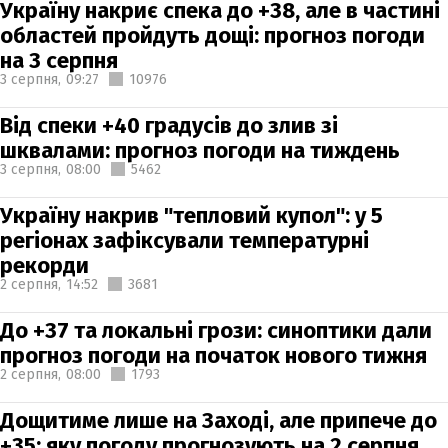
Україну накриє спека до +38, але в частині
областей пройдуть дощі: прогноз погоди
на 3 серпня
3 серпня,
09:27
10976
Від спеки +40 градусів до злив зі
шквалами: прогноз погоди на тиждень
3 серпня,
08:00
5462
Україну накрив "тепловий купол": у 5
регіонах зафіксували температурні
рекорди
2 серпня,
14:52
3681
До +37 та локальні грози: синоптики дали
прогноз погоди на початок нового тижня
2 серпня,
08:00
1793
Дощитиме лише на Заході, але припече до
+35: яку погоду прогнозують на 2 серпня