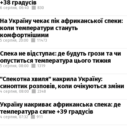
+38 градусів
6 серпня,
06:40
830
На Україну чекає пік африканської спеки:
коли температури стануть
комфортнішими
5 серпня,
20:00
11473
Спека не відступає: де будуть грози та чи
опуститься температура цього тижня
5 серпня,
08:00
1319
"Спекотна хвиля" накрила Україну:
синоптик розповів, коли очікуються зміни
4 серпня,
08:00
2348
Україну накриває африканська спека: де
температура сягне +39 градусів
4 серпня,
07:32
911