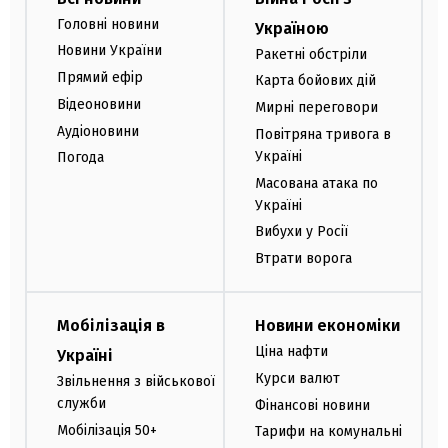
Головні новини
Україною
Новини України
Ракетні обстріли
Прямий ефір
Карта бойових дій
Відеоновини
Мирні переговори
Аудіоновини
Повітряна тривога в
Україні
Погода
Масована атака по
Україні
Вибухи у Росії
Втрати ворога
Мобілізація в
Новини економіки
Ціна нафти
Україні
Курси валют
Звільнення з військової
служби
Фінансові новини
Мобілізація 50+
Тарифи на комунальні