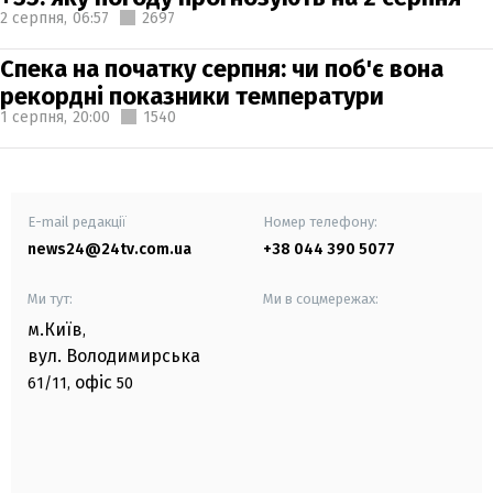
2 серпня,
06:57
2697
Спека на початку серпня: чи поб'є вона
рекордні показники температури
1 серпня,
20:00
1540
E-mail редакції
Номер телефону:
news24@24tv.com.ua
+38 044 390 5077
Ми тут:
Ми в соцмережах:
м.Київ
,
вул. Володимирська
офіс
61/11,
50