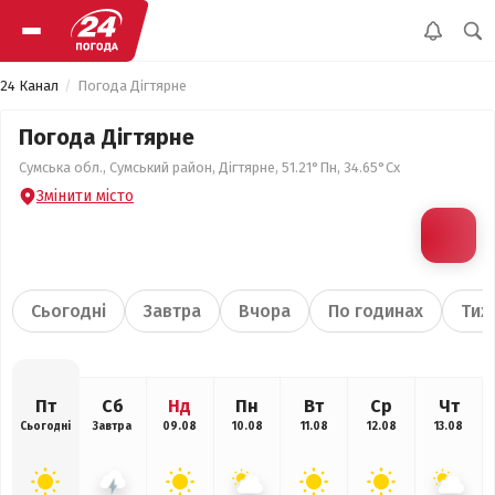
24 Канал
Погода Дігтярне
Погода Дігтярне
Сумська обл., Сумський район, Дігтярне, 51.21°Пн, 34.65°Сх
Змінити місто
Сьогодні
Завтра
Вчора
По годинах
Тиж
Пт
Сб
Нд
Пн
Вт
Ср
Чт
Сьогодні
Завтра
09.08
10.08
11.08
12.08
13.08