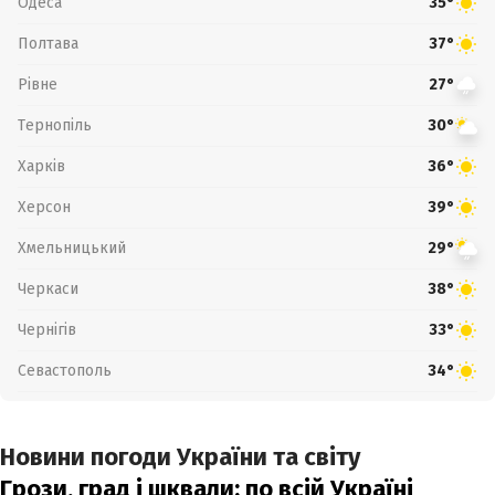
Одеса
35°
Полтава
37°
Рівне
27°
Тернопіль
30°
Харків
36°
Херсон
39°
Хмельницький
29°
Черкаси
38°
Чернігів
33°
Севастополь
34°
Новини погоди України та світу
Грози, град і шквали: по всій Україні