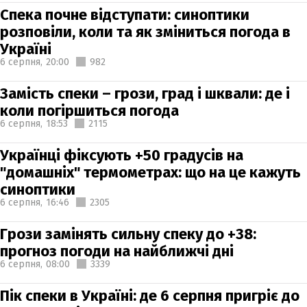
Спека почне відступати: синоптики
розповіли, коли та як зміниться погода в
Україні
6 серпня,
20:00
982
Замість спеки – грози, град і шквали: де і
коли погіршиться погода
6 серпня,
18:53
2115
Українці фіксують +50 градусів на
"домашніх" термометрах: що на це кажуть
синоптики
6 серпня,
16:46
2305
Грози замінять сильну спеку до +38:
прогноз погоди на найближчі дні
6 серпня,
08:00
3339
Пік спеки в Україні: де 6 серпня пригріє до