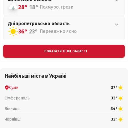
28°
18°
Похмуро, грози
Дніпропетровська
область
36°
23°
Переважно ясно
ПОКАЗАТИ ІНШІ ОБЛАСТІ
Найбільші міста в Україні
Суми
37°
Сімферополь
33°
Вінниця
34°
Чернівці
33°