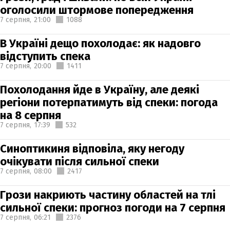
оголосили штормове попередження
7 серпня,
21:00
1088
В Україні дещо похолодає: як надовго
відступить спека
7 серпня,
20:00
1411
Похолодання йде в Україну, але деякі
регіони потерпатимуть від спеки: погода
на 8 серпня
7 серпня,
17:39
532
Синоптикиня відповіла, яку негоду
очікувати після сильної спеки
7 серпня,
08:00
2417
Грози накриють частину областей на тлі
сильної спеки: прогноз погоди на 7 серпня
7 серпня,
06:21
2376