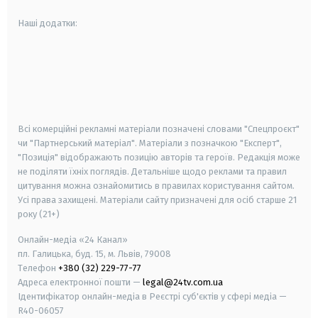
Наші додатки:
android
apple
smart tv
samsung smart tv
Всі комерційні рекламні матеріали позначені словами "Спецпроєкт"
чи "Партнерський матеріал". Матеріали з позначкою "Експерт",
"Позиція" відображають позицію авторів та героїв. Редакція може
не поділяти їхніх поглядів. Детальніше щодо реклами та правил
цитування можна ознайомитись в правилах користування сайтом.
Усі права захищені.
Матеріали сайту призначені для осіб старше
21
року (21+)
Онлайн-медіа «24 Канал»
пл. Галицька, буд. 15, м. Львів, 79008
Телефон
+380 (32) 229-77-77
Адреса електронної пошти —
legal@24tv.com.ua
Ідентифікатор онлайн-медіа в Реєстрі суб'єктів у сфері медіа —
R40-06057