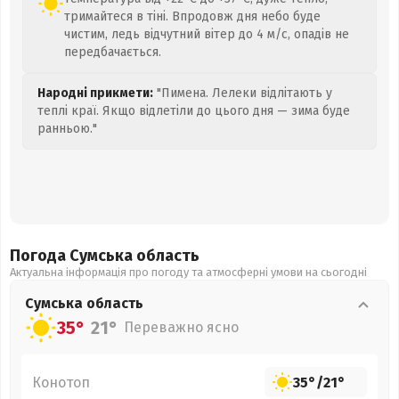
тримайтеся в тіні. Впродовж дня небо буде
чистим, ледь відчутний вітер до 4 м/с, опадів не
передбачається.
Народні прикмети:
"Пимена. Лелеки відлітають у
теплі краї. Якщо відлетіли до цього дня — зима буде
ранньою."
Погода Сумська
область
Актуальна інформація про погоду та атмосферні умови на сьогодні
Сумська
область
35°
21°
Переважно ясно
Конотоп
35°
/
21°