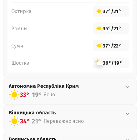
Охтирка
37°
/
21°
Ромни
35°
/
21°
Суми
37°
/
22°
Шостка
36°
/
19°
Автономна Республіка Крим
33°
19°
Ясно
Вінницька
область
34°
21°
Переважно ясно
Волинська
область