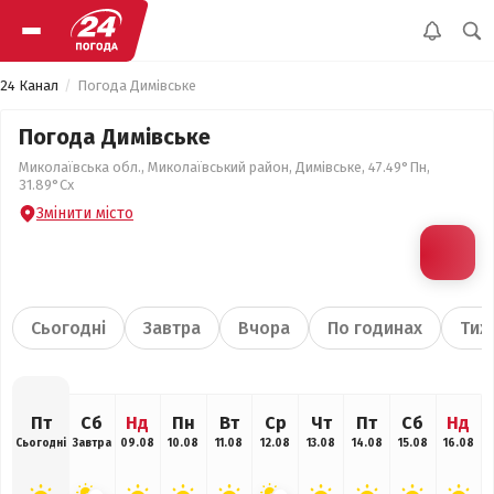
24 Канал
Погода Димівське
Погода Димівське
Миколаївська обл., Миколаївський район, Димівське, 47.49°Пн,
31.89°Сх
Змінити місто
Сьогодні
Завтра
Вчора
По годинах
Тиж
Пт
Сб
Нд
Пн
Вт
Ср
Чт
Пт
Сб
Нд
Сьогодні
Завтра
09.08
10.08
11.08
12.08
13.08
14.08
15.08
16.08