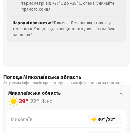
термометрі від +21°C до +38°C, спека, уникайте
прямого сонця.
Народні прикмети:
"Пимена. Лелеки відлітають у
теплі краї. Якщо відлетіли до цього дня — зима буде
ранньою."
Погода Миколаївська
область
Актуальна інформація про погоду та атмосферні умови на сьогодні
Миколаївська
область
39°
22°
Ясно
Миколаїв
39°
/
22°