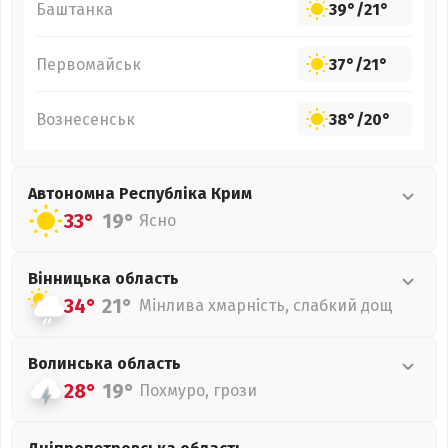
Баштанка
39°
/
21°
Первомайськ
37°
/
21°
Вознесенськ
38°
/
20°
Автономна Республіка Крим
33°
19°
Ясно
Вінницька
область
34°
21°
Мінлива хмарність, слабкий дощ
Волинська
область
28°
19°
Похмуро, грози