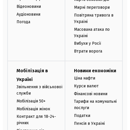
Відеоновини
Мирні переговори
Аудіоновини
Повітряна тривога в
Україні
Погода
Масована атака по
Україні
Вибухи у Росії
Втрати ворога
Мобілізація в
Новини економіки
Ціна нафти
Україні
Курси валют
Звільнення з військової
служби
Фінансові новини
Мобілізація 50+
Тарифи на комунальні
послуги
Мобілізація жінок
Податки
Контракт для 18-24-
річних
Пенсія в Україні