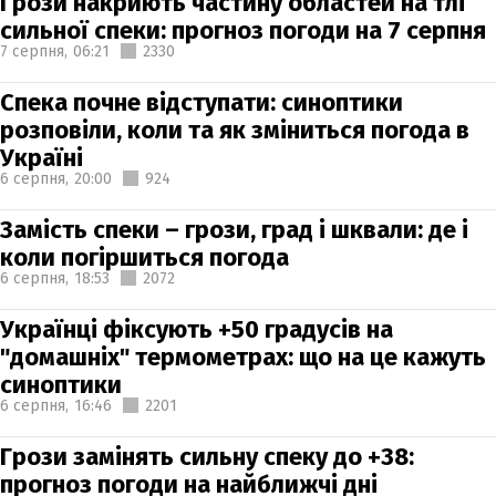
Грози накриють частину областей на тлі
сильної спеки: прогноз погоди на 7 серпня
7 серпня,
06:21
2330
Спека почне відступати: синоптики
розповіли, коли та як зміниться погода в
Україні
6 серпня,
20:00
924
Замість спеки – грози, град і шквали: де і
коли погіршиться погода
6 серпня,
18:53
2072
Українці фіксують +50 градусів на
"домашніх" термометрах: що на це кажуть
синоптики
6 серпня,
16:46
2201
Грози замінять сильну спеку до +38:
прогноз погоди на найближчі дні