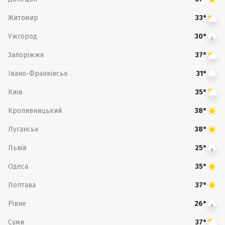
Житомир
33°
Ужгород
30°
Запоріжжя
37°
Івано-Франківськ
31°
Київ
35°
Кропивницький
38°
Луганськ
38°
Львів
25°
Одеса
35°
Полтава
37°
Рівне
26°
Суми
37°