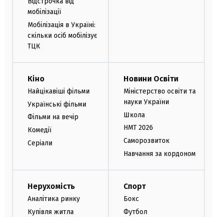
Відстрочка від
мобілізації
Мобілізація в Україні:
скільки осіб мобілізує
ТЦК
Кіно
Новини Освіти
Найцікавіші фільми
Міністерство освіти та
науки України
Українські фільми
Школа
Фільми на вечір
НМТ 2026
Комедії
Саморозвиток
Серіали
Навчання за кордоном
Нерухомість
Спорт
Аналітика ринку
Бокс
Купівля житла
Футбол