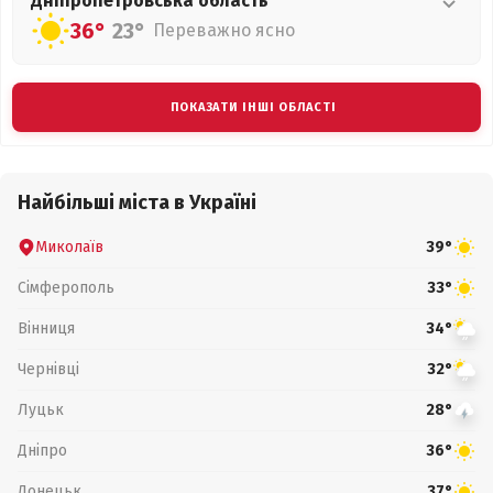
Дніпропетровська
область
36°
23°
Переважно ясно
ПОКАЗАТИ ІНШІ ОБЛАСТІ
Найбільші міста в Україні
Миколаїв
39°
Сімферополь
33°
Вінниця
34°
Чернівці
32°
Луцьк
28°
Дніпро
36°
Донецьк
37°