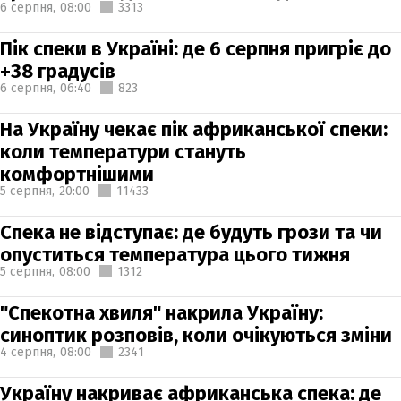
6 серпня,
08:00
3313
Пік спеки в Україні: де 6 серпня пригріє до
+38 градусів
6 серпня,
06:40
823
На Україну чекає пік африканської спеки:
коли температури стануть
комфортнішими
5 серпня,
20:00
11433
Спека не відступає: де будуть грози та чи
опуститься температура цього тижня
5 серпня,
08:00
1312
"Спекотна хвиля" накрила Україну:
синоптик розповів, коли очікуються зміни
4 серпня,
08:00
2341
Україну накриває африканська спека: де