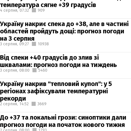
температура сягне +39 градусів
4 серпня,
07:32
909
Україну накриє спека до +38, але в частині
областей пройдуть дощі: прогноз погоди
на 3 серпня
3 серпня,
09:27
10938
Від спеки +40 градусів до злив зі
шквалами: прогноз погоди на тиждень
3 серпня,
08:00
5460
Україну накрив "тепловий купол": у 5
регіонах зафіксували температурні
рекорди
2 серпня,
14:52
3669
До +37 та локальні грози: синоптики дали
прогноз погоди на початок нового тижня
2 серпня,
08:00
1793