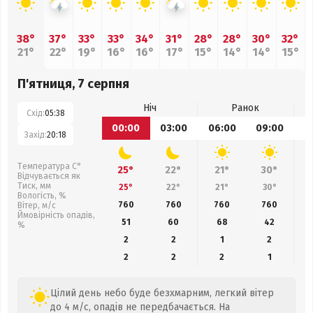
38°
37°
33°
33°
34°
31°
28°
28°
30°
32°
21°
22°
19°
16°
16°
17°
15°
14°
14°
15°
П'ятниця, 7 серпня
Ніч
Ранок
Схід:
05:38
00:00
03:00
06:00
09:00
1
Захід:
20:18
Температура С°
25°
22°
21°
30°
Відчувається як
Тиск, мм
25°
22°
21°
30°
Вологість, %
760
760
760
760
Вітер, м/с
Ймовірність опадів,
51
60
68
42
%
2
2
1
2
2
2
2
1
Цілий день небо буде безхмарним, легкий вітер
до 4 м/с, опадів не передбачається. На