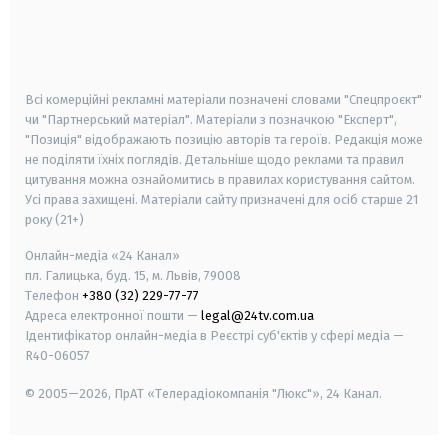
android
apple
smart tv
samsung smart tv
Всі комерційні рекламні матеріали позначені словами "Спецпроєкт"
чи "Партнерський матеріал". Матеріали з позначкою "Експерт",
"Позиція" відображають позицію авторів та героїв. Редакція може
не поділяти їхніх поглядів. Детальніше щодо реклами та правил
цитування можна ознайомитись в правилах користування сайтом.
Усі права захищені.
Матеріали сайту призначені для осіб старше
21
року (21+)
Онлайн-медіа «24 Канал»
пл. Галицька, буд. 15, м. Львів, 79008
Телефон
+380 (32) 229-77-77
Адреса електронної пошти —
legal@24tv.com.ua
Ідентифікатор онлайн-медіа в Реєстрі суб'єктів у сфері медіа —
R40-06057
© 2005—2026,
ПрАТ «Телерадіокомпанія "Люкс"», 24 Канал.