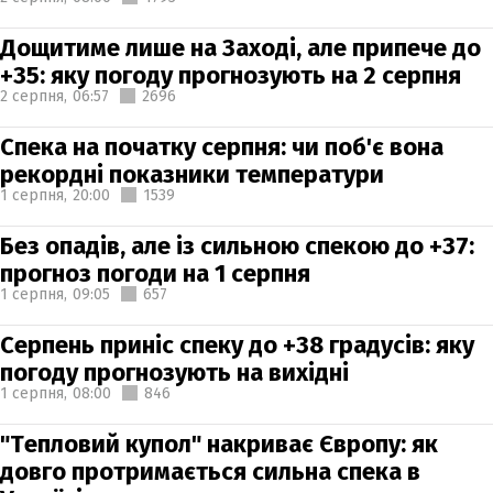
Дощитиме лише на Заході, але припече до
+35: яку погоду прогнозують на 2 серпня
2 серпня,
06:57
2696
Спека на початку серпня: чи поб'є вона
рекордні показники температури
1 серпня,
20:00
1539
Без опадів, але із сильною спекою до +37:
прогноз погоди на 1 серпня
1 серпня,
09:05
657
Серпень приніс спеку до +38 градусів: яку
погоду прогнозують на вихідні
1 серпня,
08:00
846
"Тепловий купол" накриває Європу: як
довго протримається сильна спека в