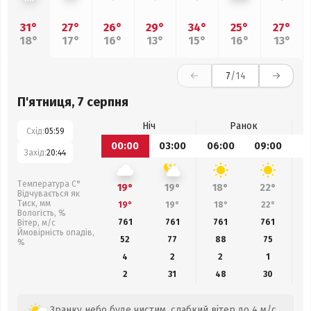
31°
27°
26°
29°
34°
25°
27°
18°
17°
16°
13°
15°
16°
13°
7
/14
П'ятниця, 7 серпня
Ніч
Ранок
Схід:
05:59
00:00
03:00
06:00
09:00
1
Захід:
20:44
Температура С°
19°
19°
18°
22°
Відчувається як
Тиск, мм
19°
19°
18°
22°
Вологість, %
761
761
761
761
Вітер, м/с
Ймовірність опадів,
52
77
88
75
%
4
2
2
1
2
31
48
30
Зранку небо буде чистим, слабкий вітер до 4 м/с.