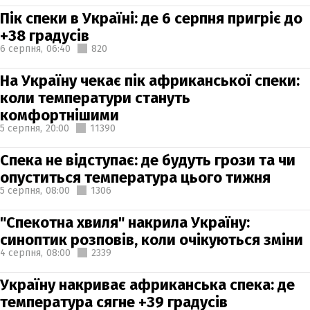
Пік спеки в Україні: де 6 серпня пригріє до
+38 градусів
6 серпня,
06:40
820
На Україну чекає пік африканської спеки:
коли температури стануть
комфортнішими
5 серпня,
20:00
11390
Спека не відступає: де будуть грози та чи
опуститься температура цього тижня
5 серпня,
08:00
1306
"Спекотна хвиля" накрила Україну:
синоптик розповів, коли очікуються зміни
4 серпня,
08:00
2339
Україну накриває африканська спека: де
температура сягне +39 градусів