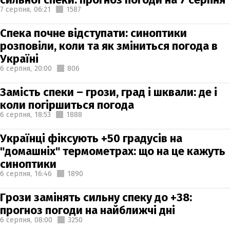
7 серпня,
06:21
1587
Спека почне відступати: синоптики
розповіли, коли та як зміниться погода в
Україні
6 серпня,
20:00
806
Замість спеки – грози, град і шквали: де і
коли погіршиться погода
6 серпня,
18:53
1888
Українці фіксують +50 градусів на
"домашніх" термометрах: що на це кажуть
синоптики
6 серпня,
16:46
1890
Грози замінять сильну спеку до +38:
прогноз погоди на найближчі дні
6 серпня,
08:00
3250