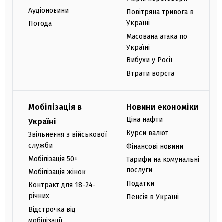
Аудіоновини
Повітряна тривога в
Україні
Погода
Масована атака по
Україні
Вибухи у Росії
Втрати ворога
Мобілізація в
Новини економіки
Ціна нафти
Україні
Курси валют
Звільнення з військової
служби
Фінансові новини
Мобілізація 50+
Тарифи на комунальні
послуги
Мобілізація жінок
Податки
Контракт для 18-24-
річних
Пенсія в Україні
Відстрочка від
мобілізації