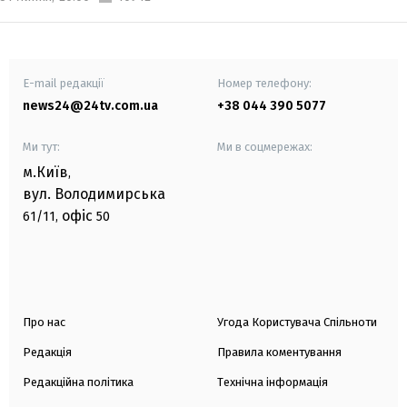
E-mail редакції
Номер телефону:
news24@24tv.com.ua
+38 044 390 5077
Ми тут:
Ми в соцмережах:
м.Київ
,
вул. Володимирська
офіс
61/11,
50
Про нас
Угода Користувача Спільноти
Редакція
Правила коментування
Редакційна політика
Технічна інформація