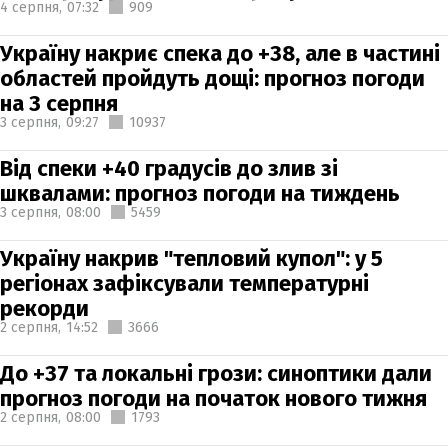
4 серпня,
07:32
909
Україну накриє спека до +38, але в частині
областей пройдуть дощі: прогноз погоди
на 3 серпня
3 серпня,
09:27
10937
Від спеки +40 градусів до злив зі
шквалами: прогноз погоди на тиждень
3 серпня,
08:00
5459
Україну накрив "тепловий купол": у 5
регіонах зафіксували температурні
рекорди
2 серпня,
14:52
3666
До +37 та локальні грози: синоптики дали
прогноз погоди на початок нового тижня
2 серпня,
08:00
1793