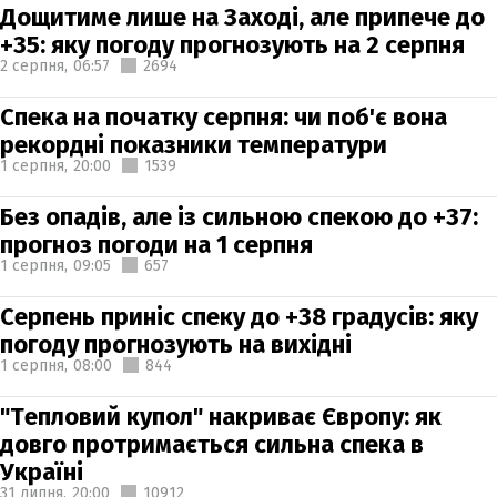
Дощитиме лише на Заході, але припече до
+35: яку погоду прогнозують на 2 серпня
2 серпня,
06:57
2694
Спека на початку серпня: чи поб'є вона
рекордні показники температури
1 серпня,
20:00
1539
Без опадів, але із сильною спекою до +37:
прогноз погоди на 1 серпня
1 серпня,
09:05
657
Серпень приніс спеку до +38 градусів: яку
погоду прогнозують на вихідні
1 серпня,
08:00
844
"Тепловий купол" накриває Європу: як
довго протримається сильна спека в
Україні
31 липня,
20:00
10912