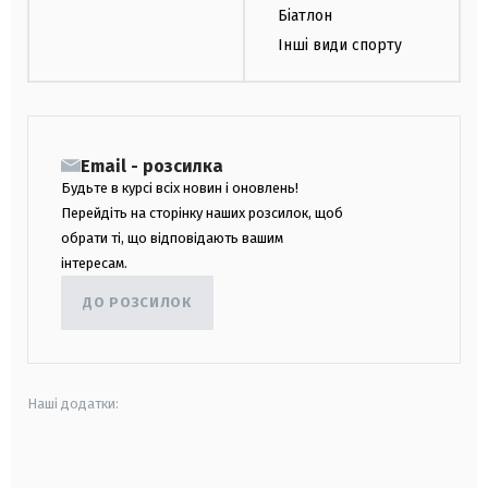
Біатлон
Інші види спорту
Email - розсилка
Будьте в курсі всіх новин і оновлень!
Перейдіть на сторінку наших розсилок, щоб
обрати ті, що відповідають вашим
інтересам.
ДО РОЗСИЛОК
Наші додатки:
android
apple