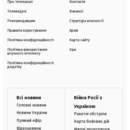
Про телеканал
Контакти
Телеведучі
Вакансії
Рекламодавцям
Структура власності
Правила користування
Архів
Політика конфіденційності
Карта сайту
Політика використання
Ігри
штучного інтелекту
Політика конфіденційності
додатку
Всі новини
Війна Росії з
Головні новини
Україною
Новини України
Ракетні обстріли
Прямий ефір
Карта бойових дій
Відеоновини
Мирні переговори