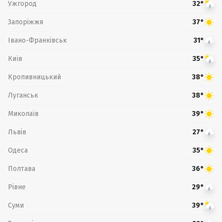
Ужгород
32°
Запоріжжя
37°
Івано-Франківськ
31°
Київ
35°
Кропивницький
38°
Луганськ
38°
Миколаїв
39°
Львів
27°
Одеса
35°
Полтава
36°
Рівне
29°
Суми
39°