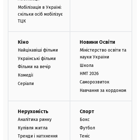
Мобілізація в Україні:
скільки осіб мобілізує
ТЦК
Кіно
Новини Освіти
Найцікавіші фільми
Міністерство освіти та
науки України
Українські фільми
Школа
Фільми на вечір
НМТ 2026
Комедії
Саморозвиток
Серіали
Навчання за кордоном
Нерухомість
Спорт
Аналітика ринку
Бокс
Купівля житла
Футбол
Тренди і натхнення
Теніс