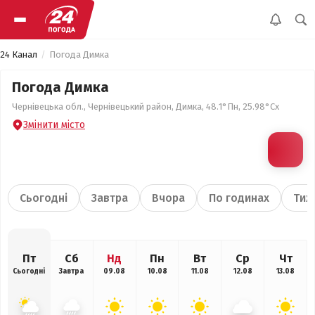
24 Канал
Погода Димка
Погода Димка
Чернівецька обл., Чернівецький район, Димка, 48.1°Пн, 25.98°Сх
Змінити місто
Сьогодні
Завтра
Вчора
По годинах
Тиж
Пт
Сб
Нд
Пн
Вт
Ср
Чт
Сьогодні
Завтра
09.08
10.08
11.08
12.08
13.08