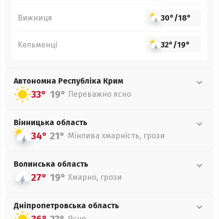
Вижниця
30°
/
18°
Кельменці
32°
/
19°
Автономна Республіка Крим
33°
19°
Переважно ясно
Вінницька
область
34°
21°
Мінлива хмарність, грози
Волинська
область
27°
19°
Хмарно, грози
Дніпропетровська
область
Ясно