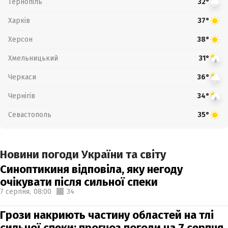
Тернопіль
32°
Харків
37°
Херсон
38°
Хмельницький
31°
Черкаси
36°
Чернігів
34°
Севастополь
35°
Новини погоди України та світу
Синоптикиня відповіла, яку негоду
очікувати після сильної спеки
7 серпня,
08:00
34
Грози накриють частину областей на тлі
сильної спеки: прогноз погоди на 7 серпня