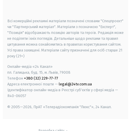
smart tv
samsung smart tv
Всі комерційні рекламні матеріали позначені словами "Спецпроєкт"
чи "Партнерський матеріал". Матеріали з позначкою "Експерт",
"Позиція" відображають позицію авторів та героїв. Редакція може
не поділяти їхніх поглядів. Детальніше щодо реклами та правил
цитування можна ознайомитись в правилах користування сайтом.
Усі права захищені.
Матеріали сайту призначені для осіб старше
21
року (21+)
Онлайн-медіа «24 Канал»
пл. Галицька, буд. 15, м. Львів, 79008
Телефон
+380 (32) 229-77-77
Адреса електронної пошти —
legal@24tv.com.ua
Ідентифікатор онлайн-медіа в Реєстрі суб'єктів у сфері медіа —
R40-06057
© 2005—2026,
ПрАТ «Телерадіокомпанія "Люкс"», 24 Канал.
Розробка сайту
-