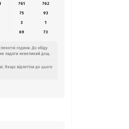
1
761
762
75
93
3
1
69
73
спекотні години. До обіду
очне падати невеликий дощ.
аї. Якщо відлетіли до цього