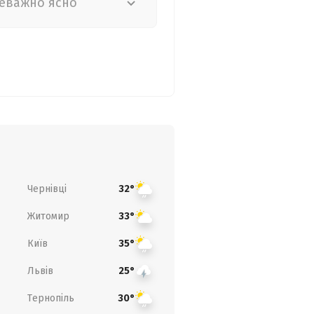
еважно ясно
Чернівці
32°
Житомир
33°
Київ
35°
Львів
25°
Тернопіль
30°