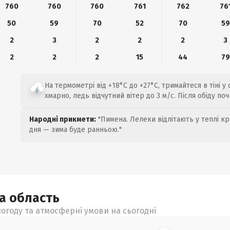
760
760
760
761
762
76
50
59
70
52
70
59
2
3
2
2
2
3
2
2
2
15
44
79
На термометрі від +18°C до +27°C, тримайтеся в тіні у 
хмарно, ледь відчутний вітер до 3 м/с. Після обіду п
Народні прикмети:
"Пимена. Лелеки відлітають у теплі кр
дня — зима буде ранньою."
ка
область
огоду та атмосферні умови на сьогодні