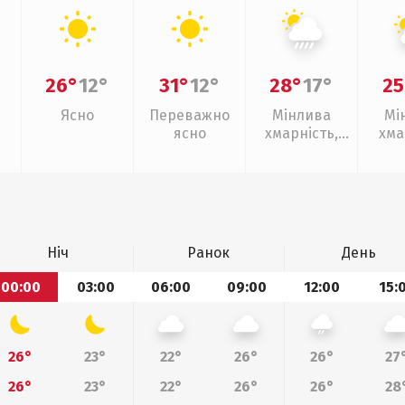
26°
12°
31°
12°
28°
17°
25
Ясно
Переважно
Мінлива
Мі
ясно
хмарність,
хма
зливи
Ніч
Ранок
День
00:00
03:00
06:00
09:00
12:00
15:
26°
23°
22°
26°
26°
27
26°
23°
22°
26°
26°
28