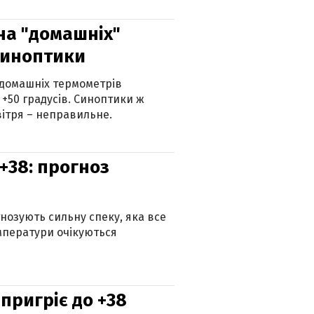
 на "домашніх"
синоптики
 домашніх термометрів
 +50 градусів. Синоптики ж
ітря – неправильне.
+38: прогноз
гнозують сильну спеку, яка все
мператури очікуються
 пригріє до +38