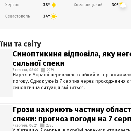
Херсон
Хмельницький
38°
30°
Севастополь
34°
ни та світу
Синоптикиня відповіла, яку нег
сильної спеки
7 серпня,
08:00
2279
Наразі в Україні переважає слабкий вітер, який м
погоду. Однак уже із 7 серпня через проходження 
синоптична ситуація зміниться.
Грози накриють частину областе
спеки: прогноз погоди на 7 сер
7 серпня,
06:21
2330
У п'ятницю, 7 серпня, в Україні подекуди утримаєт