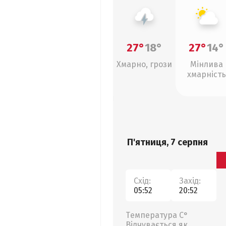
27°
18°
27°
14°
Хмарно, грози
Мінлива
хмарність
П'ятниця, 7 серпня
Схід:
Захід:
05:52
20:52
Температура С°
Відчувається як