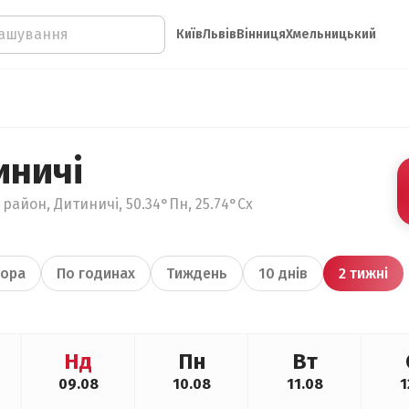
Київ
Львів
Вінниця
Хмельницький
иничі
район, Дитиничі, 50.34°Пн, 25.74°Сх
ора
По годинах
Тиждень
10 днів
2 тижні
Нд
Пн
Вт
09.08
10.08
11.08
1