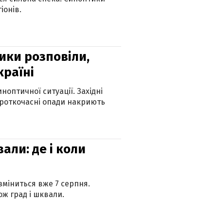
іонів.
ики розповіли,
країні
оптичної ситуації. Західні
ороткочасні опади накриють
вали: де і коли
 зміниться вже 7 серпня.
ж град і шквали.