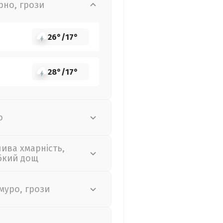
рно, грози
26°
/
17°
28°
/
17°
о
лива хмарність,
бкий дощ
муро, грози