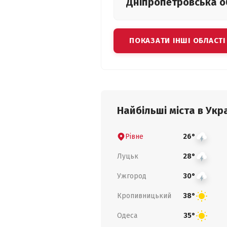
Дніпропетровська
о
ПОКАЗАТИ ІНШІ ОБЛАСТІ
Найбільші міста в Укра
Рівне
26°
Луцьк
28°
Ужгород
30°
Кропивницький
38°
Одеса
35°