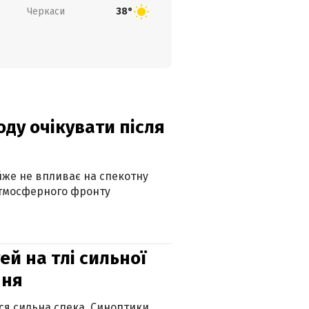
Черкаси
38°
оду очікувати після
айже не впливає на спекотну
атмосферного фронту
й на тлі сильної
пня
ься сильна спека. Синоптики