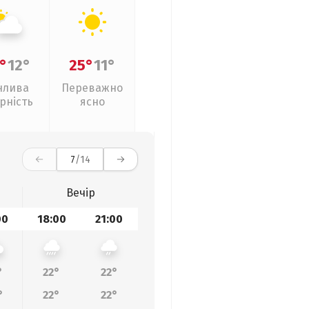
°
12°
25°
11°
нлива
Переважно
рність
ясно
7
/14
Вечір
00
18:00
21:00
°
22°
22°
°
22°
22°