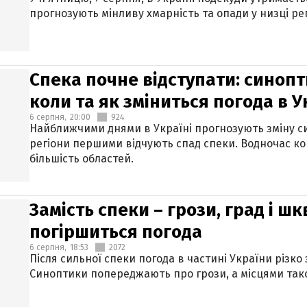
прогнозують мінливу хмарність та опади у низці рег
Спека почне відступати: синопт
коли та як зміниться погода в У
6 серпня,
20:00
924
Найближчими днями в Україні прогнозують зміну син
регіони першими відчують спад спеки. Водночас к
більшість областей.
Замість спеки – грози, град і шк
погіршиться погода
6 серпня,
18:53
2072
Після сильної спеки погода в частині України різко
Синоптики попереджають про грози, а місцями тако