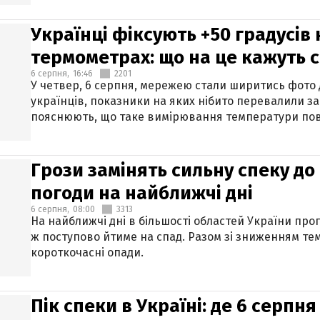
Українці фіксують +50 градусів
термометрах: що на це кажуть 
6 серпня,
16:46
2201
У четвер, 6 серпня, мережею стали ширитись фото
українців, показники на яких нібито перевалили за
пояснюють, що таке вимірювання температури пов
Грози замінять сильну спеку до 
погоди на найближчі дні
6 серпня,
08:00
3313
На найближчі дні в більшості областей України про
ж поступово йтиме на спад. Разом зі зниженням те
короткочасні опади.
Пік спеки в Україні: де 6 серпня