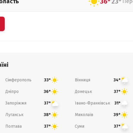
36°
23°
бласть
Пер
їні
Сімферополь
Вінниця
33°
34°
Дніпро
Донецьк
36°
37°
Запоріжжя
Івано-Франківськ
37°
31°
Луганськ
Миколаїв
38°
39°
Полтава
Суми
37°
37°