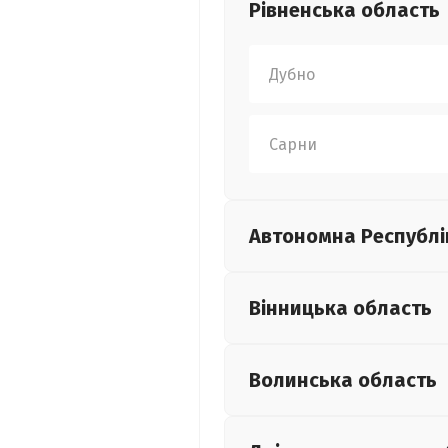
Рівненська
область
Дубно
Сарни
Автономна Республі
Вінницька
область
Волинська
область