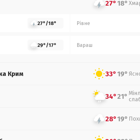
27°
18°
Хма
27°
/
18°
Рівне
29°
/
17°
Вараш
33°
19°
ка Крим
Ясн
Мін
34°
21°
сла
28°
19°
Пох