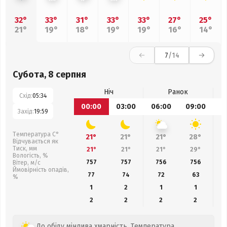
32°
33°
31°
33°
33°
27°
25°
21°
19°
18°
19°
19°
16°
14°
7
/14
Субота, 8 серпня
Ніч
Ранок
Схід:
05:34
00:00
03:00
06:00
09:00
1
Захід:
19:59
Температура С°
21°
21°
21°
28°
Відчувається як
Тиск, мм
21°
21°
21°
29°
Вологість, %
757
757
756
756
Вітер, м/с
Ймовірність опадів,
77
74
72
63
%
1
2
1
1
2
2
2
2
До обіду мінлива хмарність. Температура