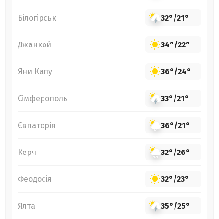
Білогірськ
32°
/
21°
Джанкой
34°
/
22°
Яни Капу
36°
/
24°
Сімферополь
33°
/
21°
Євпаторія
36°
/
21°
Керч
32°
/
26°
Феодосія
32°
/
23°
Ялта
35°
/
25°