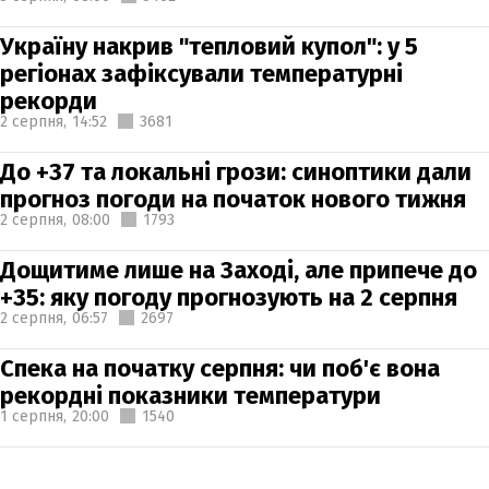
Україну накрив "тепловий купол": у 5
регіонах зафіксували температурні
рекорди
2 серпня,
14:52
3681
До +37 та локальні грози: синоптики дали
прогноз погоди на початок нового тижня
2 серпня,
08:00
1793
Дощитиме лише на Заході, але припече до
+35: яку погоду прогнозують на 2 серпня
2 серпня,
06:57
2697
Спека на початку серпня: чи поб'є вона
рекордні показники температури
1 серпня,
20:00
1540