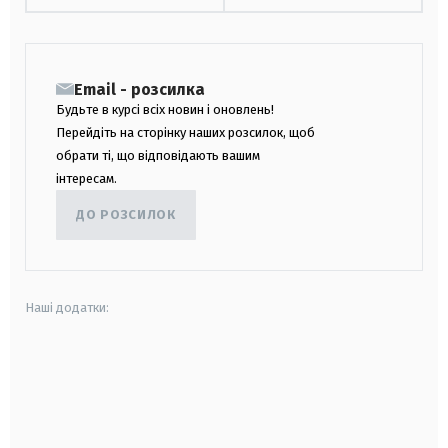
Email - розсилка
Будьте в курсі всіх новин і оновлень!
Перейдіть на сторінку наших розсилок, щоб
обрати ті, що відповідають вашим
інтересам.
ДО РОЗСИЛОК
Наші додатки:
android
apple
smart tv
samsung smart tv