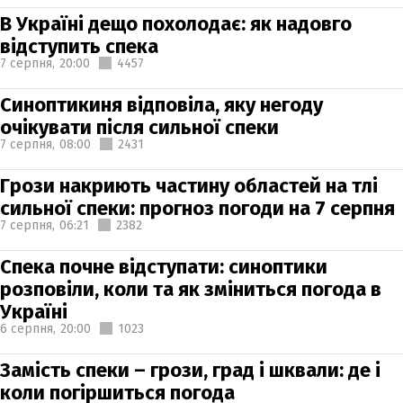
В Україні дещо похолодає: як надовго
відступить спека
7 серпня,
20:00
4457
Синоптикиня відповіла, яку негоду
очікувати після сильної спеки
7 серпня,
08:00
2431
Грози накриють частину областей на тлі
сильної спеки: прогноз погоди на 7 серпня
7 серпня,
06:21
2382
Спека почне відступати: синоптики
розповіли, коли та як зміниться погода в
Україні
6 серпня,
20:00
1023
Замість спеки – грози, град і шквали: де і
коли погіршиться погода