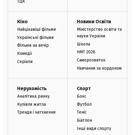
ТЦК
Кіно
Новини Освіти
Найцікавіші фільми
Міністерство освіти та
науки України
Українські фільми
Школа
Фільми на вечір
НМТ 2026
Комедії
Саморозвиток
Серіали
Навчання за кордоном
Нерухомість
Спорт
Аналітика ринку
Бокс
Купівля житла
Футбол
Тренди і натхнення
Теніс
Біатлон
Інші види спорту