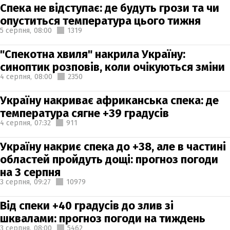
Спека не відступає: де будуть грози та чи
опуститься температура цього тижня
5 серпня,
08:00
1319
"Спекотна хвиля" накрила Україну:
синоптик розповів, коли очікуються зміни
4 серпня,
08:00
2350
Україну накриває африканська спека: де
температура сягне +39 градусів
4 серпня,
07:32
911
Україну накриє спека до +38, але в частині
областей пройдуть дощі: прогноз погоди
на 3 серпня
3 серпня,
09:27
10979
Від спеки +40 градусів до злив зі
шквалами: прогноз погоди на тиждень
3 серпня,
08:00
5462