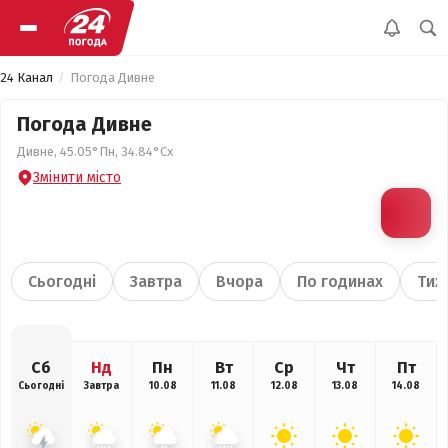
24 Канал
Погода Дивне
Погода Дивне
Дивне, 45.05°Пн, 34.84°Сх
Змінити місто
Сьогодні
Завтра
Вчора
По годинах
Тиж
Сб
Нд
Пн
Вт
Ср
Чт
Пт
Сьогодні
Завтра
10.08
11.08
12.08
13.08
14.08