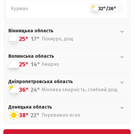
Курман
32°
/
26°
Вінницька
область
25°
17°
Похмуро, дощ
Волинська
область
25°
14°
Хмарно
Дніпропетровська
область
36°
24°
Мінлива хмарність, слабкий дощ
Донецька
область
38°
22°
Переважно ясно