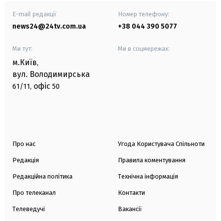
E-mail редакції
Номер телефону:
news24@24tv.com.ua
+38 044 390 5077
Ми тут:
Ми в соцмережах:
м.Київ
,
вул. Володимирська
офіс
61/11,
50
Про нас
Угода Користувача Спільноти
Редакція
Правила коментування
Редакційна політика
Технічна інформація
Про телеканал
Контакти
Телеведучі
Вакансії