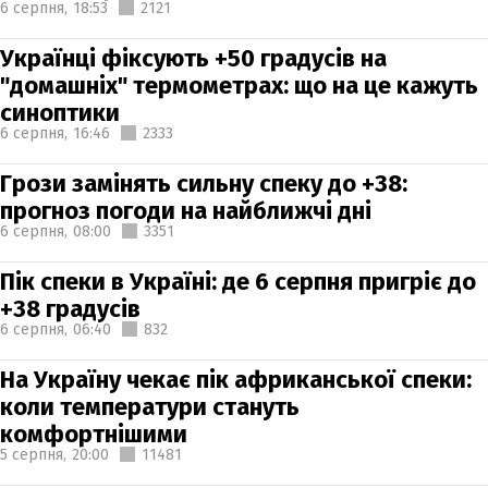
6 серпня,
18:53
2121
Українці фіксують +50 градусів на
"домашніх" термометрах: що на це кажуть
синоптики
6 серпня,
16:46
2333
Грози замінять сильну спеку до +38:
прогноз погоди на найближчі дні
6 серпня,
08:00
3351
Пік спеки в Україні: де 6 серпня пригріє до
+38 градусів
6 серпня,
06:40
832
На Україну чекає пік африканської спеки:
коли температури стануть
комфортнішими
5 серпня,
20:00
11481