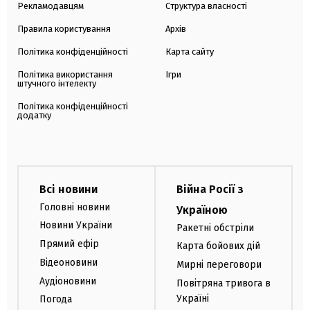
Рекламодавцям
Структура власності
Правила користування
Архів
Політика конфіденційності
Карта сайту
Політика використання
Ігри
штучного інтелекту
Політика конфіденційності
додатку
Всі новини
Війна Росії з
Головні новини
Україною
Новини України
Ракетні обстріли
Прямий ефір
Карта бойових дій
Відеоновини
Мирні переговори
Аудіоновини
Повітряна тривога в
Україні
Погода