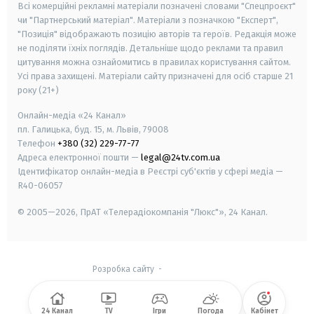
Всі комерційні рекламні матеріали позначені словами "Спецпроєкт"
чи "Партнерський матеріал". Матеріали з позначкою "Експерт",
"Позиція" відображають позицію авторів та героїв. Редакція може
не поділяти їхніх поглядів. Детальніше щодо реклами та правил
цитування можна ознайомитись в правилах користування сайтом.
Усі права захищені.
Матеріали сайту призначені для осіб старше
21
року (21+)
Онлайн-медіа «24 Канал»
пл. Галицька, буд. 15, м. Львів, 79008
Телефон
+380 (32) 229-77-77
Адреса електронної пошти —
legal@24tv.com.ua
Ідентифікатор онлайн-медіа в Реєстрі суб'єктів у сфері медіа —
R40-06057
© 2005—2026,
ПрАТ «Телерадіокомпанія "Люкс"», 24 Канал.
Розробка сайту
-
24 Канал
TV
Ігри
Погода
Кабінет