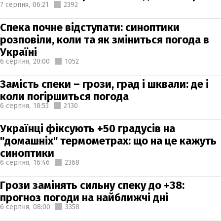
7 серпня,
06:21
2392
Спека почне відступати: синоптики
розповіли, коли та як зміниться погода в
Україні
6 серпня,
20:00
1052
Замість спеки – грози, град і шквали: де і
коли погіршиться погода
6 серпня,
18:53
2130
Українці фіксують +50 градусів на
"домашніх" термометрах: що на це кажуть
синоптики
6 серпня,
16:46
2368
Грози замінять сильну спеку до +38:
прогноз погоди на найближчі дні
6 серпня,
08:00
3358