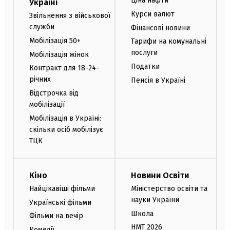
Ціна нафти
Україні
Курси валют
Звільнення з військової
служби
Фінансові новини
Мобілізація 50+
Тарифи на комунальні
послуги
Мобілізація жінок
Податки
Контракт для 18-24-
річних
Пенсія в Україні
Відстрочка від
мобілізації
Мобілізація в Україні:
скільки осіб мобілізує
ТЦК
Кіно
Новини Освіти
Найцікавіші фільми
Міністерство освіти та
науки України
Українські фільми
Школа
Фільми на вечір
НМТ 2026
Комедії