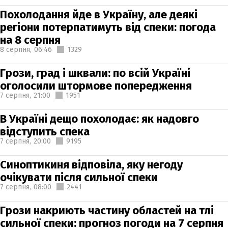
Похолодання йде в Україну, але деякі
регіони потерпатимуть від спеки: погода
на 8 серпня
8 серпня,
06:46
1329
Грози, град і шквали: по всій Україні
оголосили штормове попередження
7 серпня,
21:00
1951
В Україні дещо похолодає: як надовго
відступить спека
7 серпня,
20:00
9195
Синоптикиня відповіла, яку негоду
очікувати після сильної спеки
7 серпня,
08:00
2441
Грози накриють частину областей на тлі
сильної спеки: прогноз погоди на 7 серпня