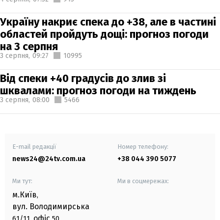
Україну накриє спека до +38, але в частині
областей пройдуть дощі: прогноз погоди
на 3 серпня
3 серпня,
09:27
10995
Від спеки +40 градусів до злив зі
шквалами: прогноз погоди на тиждень
3 серпня,
08:00
5466
E-mail редакції
Номер телефону:
news24@24tv.com.ua
+38 044 390 5077
Ми тут:
Ми в соцмережах:
м.Київ
,
вул. Володимирська
офіс
61/11,
50