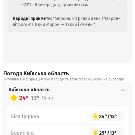
+23°C. Ввечері дощ припиниться.
Народні прикмети:
"Мирона. Вітряний день ("Мирон-
вітрогон"). Який Мирон — такий і січень."
Погода Київська
область
Актуальна інформація про погоду та атмосферні умови на сьогодні
Київська
область
24°
13°
Ясно
Біла Церква
24°
/
13°
Бориспіль
25°
/
13°