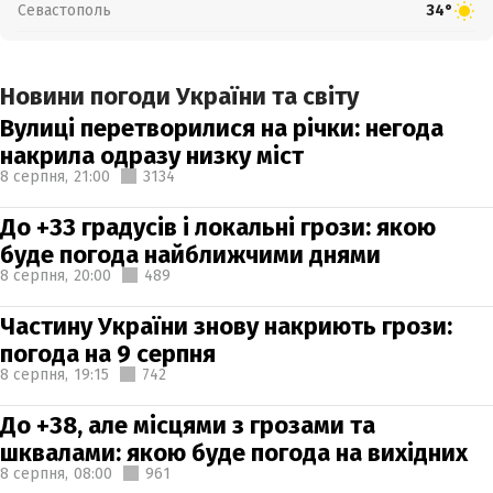
Севастополь
34°
Новини погоди України та світу
Вулиці перетворилися на річки: негода
накрила одразу низку міст
8 серпня,
21:00
3134
До +33 градусів і локальні грози: якою
буде погода найближчими днями
8 серпня,
20:00
489
Частину України знову накриють грози:
погода на 9 серпня
8 серпня,
19:15
742
До +38, але місцями з грозами та
шквалами: якою буде погода на вихідних
8 серпня,
08:00
961