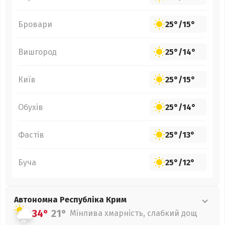
Бровари
25°
/
15°
Вишгород
25°
/
14°
Київ
25°
/
15°
Обухів
25°
/
14°
Фастів
25°
/
13°
Буча
25°
/
12°
Автономна Республіка Крим
34°
21°
Мінлива хмарність, слабкий дощ