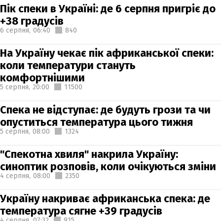
Пік спеки в Україні: де 6 серпня пригріє до
+38 градусів
6 серпня,
06:40
840
На Україну чекає пік африканської спеки:
коли температури стануть
комфортнішими
5 серпня,
20:00
11500
Спека не відступає: де будуть грози та чи
опуститься температура цього тижня
5 серпня,
08:00
1324
"Спекотна хвиля" накрила Україну:
синоптик розповів, коли очікуються зміни
4 серпня,
08:00
2350
Україну накриває африканська спека: де
температура сягне +39 градусів
4 серпня,
07:32
915