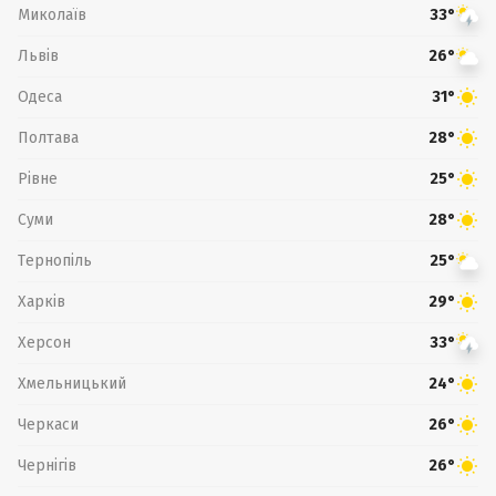
Миколаїв
33°
Львів
26°
Одеса
31°
Полтава
28°
Рівне
25°
Суми
28°
Тернопіль
25°
Харків
29°
Херсон
33°
Хмельницький
24°
Черкаси
26°
Чернігів
26°