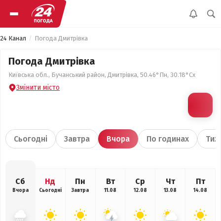
24 Канал
Погода Дмитрівка
Погода Дмитрівка
Київська обл., Бучанський район, Дмитрівка, 50.46°Пн, 30.18°Сх
Змінити місто
Сьогодні
Завтра
Вчора
По годинах
Тиж
Сб
Нд
Пн
Вт
Ср
Чт
Пт
Вчора
Сьогодні
Завтра
11.08
12.08
13.08
14.08