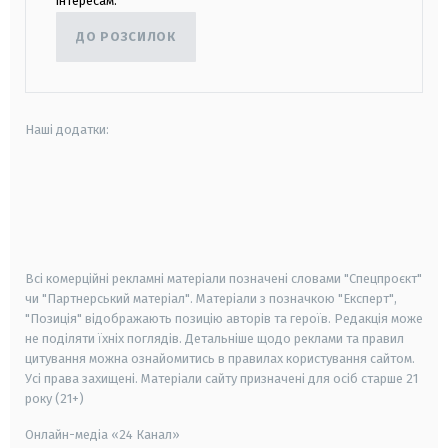
інтересам.
ДО РОЗСИЛОК
Наші додатки:
android
apple
smart tv
samsung smart tv
Всі комерційні рекламні матеріали позначені словами "Спецпроєкт"
чи "Партнерський матеріал". Матеріали з позначкою "Експерт",
"Позиція" відображають позицію авторів та героїв. Редакція може
не поділяти їхніх поглядів. Детальніше щодо реклами та правил
цитування можна ознайомитись в правилах користування сайтом.
Усі права захищені.
Матеріали сайту призначені для осіб старше
21
року (21+)
Онлайн-медіа «24 Канал»