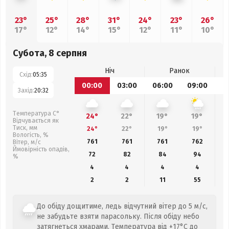
23°
25°
28°
31°
24°
23°
26°
17°
12°
14°
15°
12°
11°
10°
Субота, 8 серпня
Ніч
Ранок
Схід:
05:35
00:00
03:00
06:00
09:00
1
Захід:
20:32
Температура С°
24°
22°
19°
19°
Відчувається як
Тиск, мм
24°
22°
19°
19°
Вологість, %
761
761
761
762
Вітер, м/с
Ймовірність опадів,
72
82
84
94
%
4
4
4
4
2
2
11
55
До обіду дощитиме, ледь відчутний вітер до 5 м/с,
не забудьте взяти парасольку. Після обіду небо
затягнеться хмарами. Температура від +17°C до