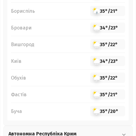
Бориспіль
35°
/
21°
Бровари
34°
/
23°
Вишгород
35°
/
22°
Київ
34°
/
23°
Обухів
35°
/
22°
Фастів
35°
/
21°
Буча
35°
/
20°
Автономна Республіка Крим