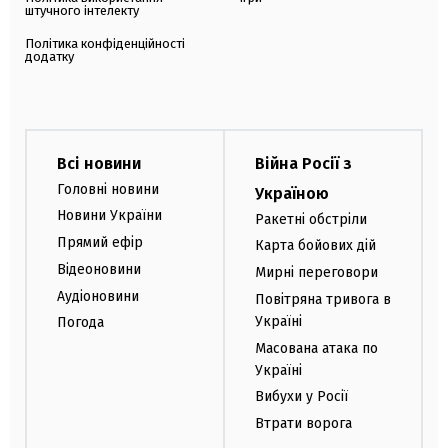
штучного інтелекту
Політика конфіденційності
додатку
Всі новини
Війна Росії з
Головні новини
Україною
Новини України
Ракетні обстріли
Прямий ефір
Карта бойових дій
Відеоновини
Мирні переговори
Аудіоновини
Повітряна тривога в
Україні
Погода
Масована атака по
Україні
Вибухи у Росії
Втрати ворога