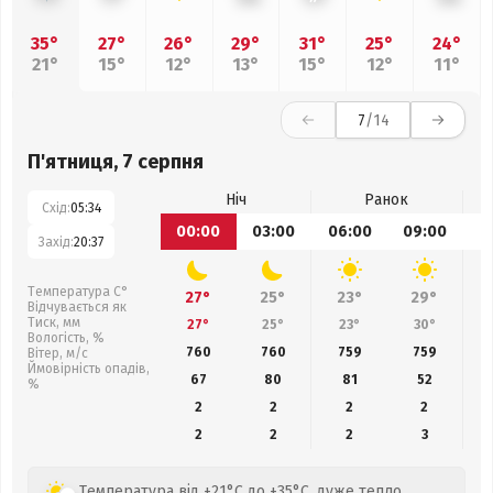
35°
27°
26°
29°
31°
25°
24°
21°
15°
12°
13°
15°
12°
11°
7
/14
П'ятниця, 7 серпня
Ніч
Ранок
Схід:
05:34
00:00
03:00
06:00
09:00
1
Захід:
20:37
Температура С°
27°
25°
23°
29°
Відчувається як
Тиск, мм
27°
25°
23°
30°
Вологість, %
760
760
759
759
Вітер, м/с
Ймовірність опадів,
67
80
81
52
%
2
2
2
2
2
2
2
3
Температура від +21°C до +35°C, дуже тепло,