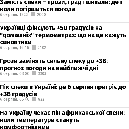
Замість спеки – грози, град і шквали: де і
коли погіршиться погода
6 серпня,
18:53
2060
Українці фіксують +50 градусів на
"домашніх" термометрах: що на це кажуть
синоптики
6 серпня,
16:46
2182
Грози замінять сильну спеку до +38:
прогноз погоди на найближчі дні
6 серпня,
08:00
3303
Пік спеки в Україні: де 6 серпня пригріє до
+38 градусів
6 серпня,
06:40
822
На Україну чекає пік африканської спеки:
коли температури стануть
комфортнішими