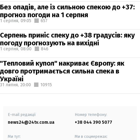
Без опадів, але із сильною спекою до +37:
прогноз погоди на 1 серпня
1 серпня,
09:05
657
Серпень приніс спеку до +38 градусів: яку
погоду прогнозують на вихідні
1 серпня,
08:00
846
"Тепловий купол" накриває Європу: як
довго протримається сильна спека в
Україні
31 липня,
20:00
10915
E-mail редакції
Номер телефону:
news24@24tv.com.ua
+38 044 390 5077
Ми тут:
Ми в соцмережах: