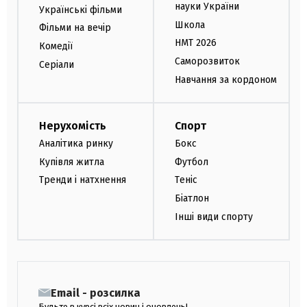
науки України
Українські фільми
Школа
Фільми на вечір
НМТ 2026
Комедії
Саморозвиток
Серіали
Навчання за кордоном
Нерухомість
Спорт
Аналітика ринку
Бокс
Купівля житла
Футбол
Тренди і натхнення
Теніс
Біатлон
Інші види спорту
Email - розсилка
Будьте в курсі всіх новин і оновлень!