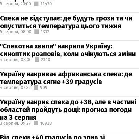
5 серпня,
20:00
11430
Спека не відступає: де будуть грози та чи
опуститься температура цього тижня
5 серпня,
08:00
1312
"Спекотна хвиля" накрила Україну:
синоптик розповів, коли очікуються зміни
4 серпня,
08:00
2340
Україну накриває африканська спека: де
температура сягне +39 градусів
4 серпня,
07:32
909
Україну накриє спека до +38, але в частині
областей пройдуть дощі: прогноз погоди
на 3 серпня
3 серпня,
09:27
10938
Від спеки +40 градусів до злив зі