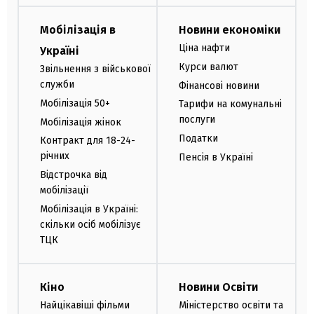
Мобілізація в
Новини економіки
Ціна нафти
Україні
Курси валют
Звільнення з військової
служби
Фінансові новини
Мобілізація 50+
Тарифи на комунальні
послуги
Мобілізація жінок
Податки
Контракт для 18-24-
річних
Пенсія в Україні
Відстрочка від
мобілізації
Мобілізація в Україні:
скільки осіб мобілізує
ТЦК
Кіно
Новини Освіти
Найцікавіші фільми
Міністерство освіти та