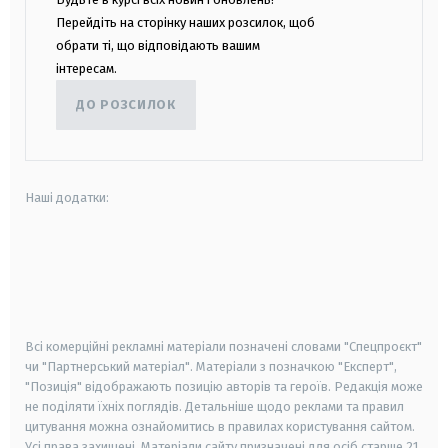
Перейдіть на сторінку наших розсилок, щоб
обрати ті, що відповідають вашим
інтересам.
ДО РОЗСИЛОК
Наші додатки:
android
apple
smart tv
samsung smart tv
Всі комерційні рекламні матеріали позначені словами "Спецпроєкт"
чи "Партнерський матеріал". Матеріали з позначкою "Експерт",
"Позиція" відображають позицію авторів та героїв. Редакція може
не поділяти їхніх поглядів. Детальніше щодо реклами та правил
цитування можна ознайомитись в правилах користування сайтом.
Усі права захищені.
Матеріали сайту призначені для осіб старше
21