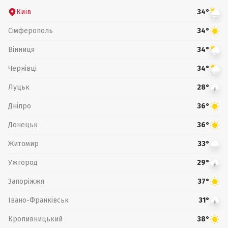
Київ
34°
Сімферополь
34°
Вінниця
34°
Чернівці
34°
Луцьк
28°
Дніпро
36°
Донецьк
36°
Житомир
33°
Ужгород
29°
Запоріжжя
37°
Івано-Франківськ
31°
Кропивницький
38°