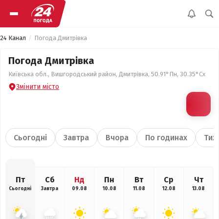
24 Канал
Погода Дмитрівка
Погода Дмитрівка
Київська обл., Вишгородський район, Дмитрівка, 50.91°Пн, 30.35°Сх
Змінити місто
Сьогодні
Завтра
Вчора
По годинах
Тиж
Пт
Сб
Нд
Пн
Вт
Ср
Чт
Сьогодні
Завтра
09.08
10.08
11.08
12.08
13.08