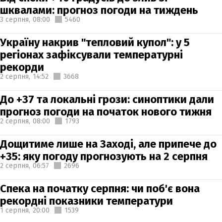
шквалами: прогноз погоди на тиждень
3 серпня,
08:00
5460
Україну накрив "тепловий купол": у 5
регіонах зафіксували температурні
рекорди
2 серпня,
14:52
3668
До +37 та локальні грози: синоптики дали
прогноз погоди на початок нового тижня
2 серпня,
08:00
1793
Дощитиме лише на Заході, але припече до
+35: яку погоду прогнозують на 2 серпня
2 серпня,
06:57
2696
Спека на початку серпня: чи поб'є вона
рекордні показники температури
1 серпня,
20:00
1539