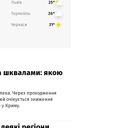
Львів
25°
Тернопіль
26°
Черкаси
31°
та шквалами: якою
спека. Через проходження
ей очікується зниження
 у Криму.
 деякі регіони