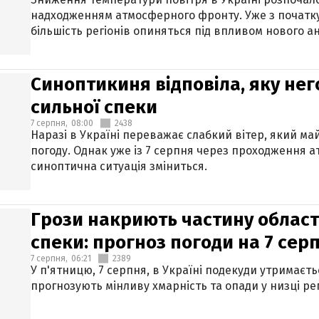
надходженням атмосферного фронту. Уже з початку
більшість регіонів опиняться під впливом нового а
Синоптикиня відповіла, яку нег
сильної спеки
7 серпня,
08:00
2438
Наразі в Україні переважає слабкий вітер, який м
погоду. Однак уже із 7 серпня через проходження 
синоптична ситуація зміниться.
Грози накриють частину областе
спеки: прогноз погоди на 7 сер
7 серпня,
06:21
2389
У п'ятницю, 7 серпня, в Україні подекуди утримаєт
прогнозують мінливу хмарність та опади у низці рег