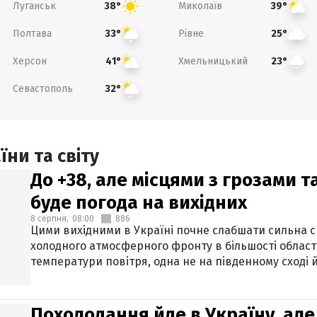
Луганськ
Миколаїв
38°
39°
Полтава
Рівне
33°
25°
Херсон
Хмельницький
41°
23°
Севастополь
32°
ни та світу
До +38, але місцями з грозами 
буде погода на вихідних
8 серпня,
08:00
886
Цими вихідними в Україні почне слабшати сильна 
холодного атмосферного фронту в більшості област
температури повітря, одна не на південному сході й
Похолодання йде в Україну, але