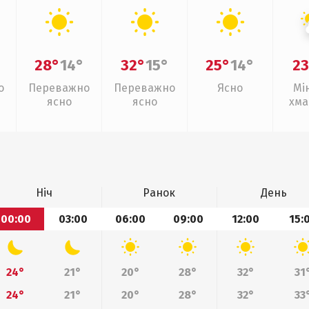
28°
14°
32°
15°
25°
14°
23
о
Переважно
Переважно
Ясно
Мі
ясно
ясно
хма
Ніч
Ранок
День
00:00
03:00
06:00
09:00
12:00
15:
24°
21°
20°
28°
32°
31
24°
21°
20°
28°
32°
33