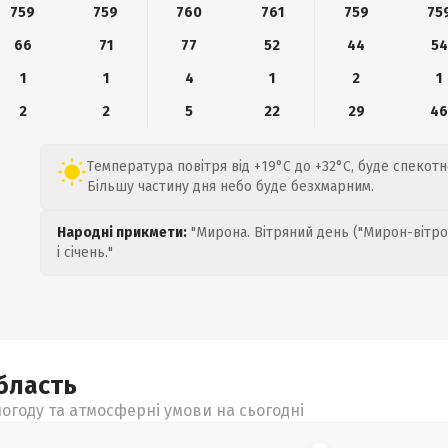
759
759
760
761
759
75
66
71
77
52
44
54
1
1
4
1
2
1
2
2
5
22
29
4
Температура повітря від +19°C до +32°C, буде спекотн
Більшу частину дня небо буде безхмарним.
Народні прикмети:
"Мирона. Вітряний день ("Мирон-вітро
і січень."
бласть
огоду та атмосферні умови на сьогодні