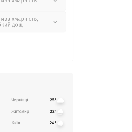
лива хмарність
лива хмарність,
бкий дощ
Чернівці
25°
Житомир
22°
Київ
24°