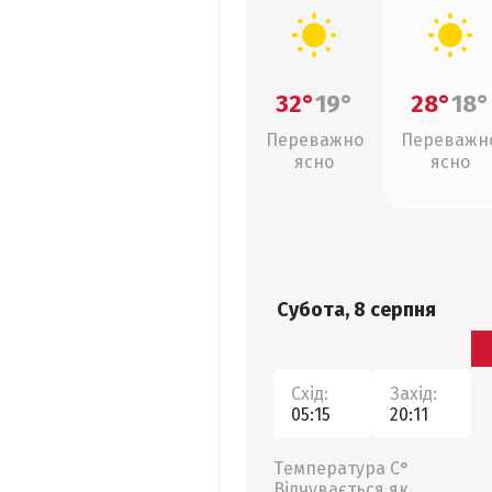
32°
19°
28°
18°
Переважно
Переважн
ясно
ясно
Субота, 8 серпня
Схід:
Захід:
05:15
20:11
Температура С°
Відчувається як