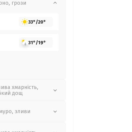
рно, грози
33°
/
20°
31°
/
19°
лива хмарність,
бкий дощ
муро, зливи