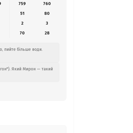
9
759
760
51
80
2
3
6
70
28
о, пийте більше води.
гон"). Який Мирон — такий