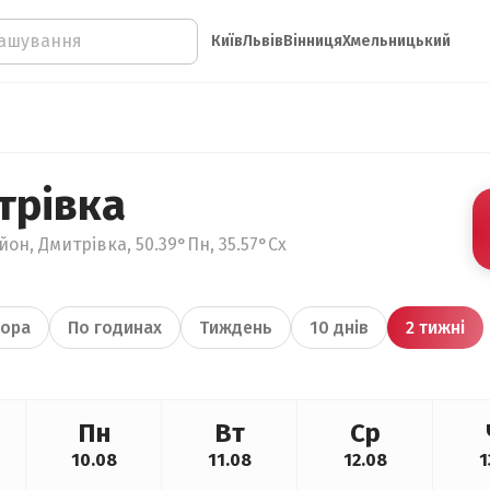
Київ
Львів
Вінниця
Хмельницький
трівка
он, Дмитрівка, 50.39°Пн, 35.57°Сх
ора
По годинах
Тиждень
10 днів
2 тижні
Пн
Вт
Ср
10.08
11.08
12.08
1