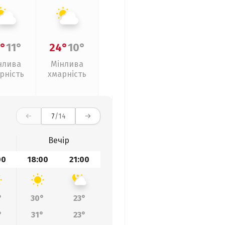
°
11°
24°
10°
нлива
Мінлива
рність
хмарність
7
/14
Вечір
00
18:00
21:00
°
30°
23°
°
31°
23°