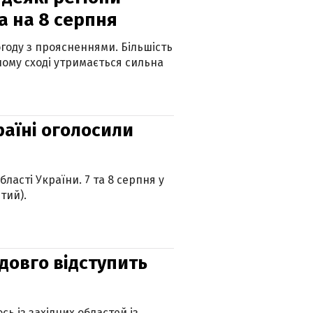
а на 8 серпня
огоду з проясненнями. Більшість
ному сході утримається сильна
країні оголосили
ласті України. 7 та 8 серпня у
тий).
адовго відступить
ь із західних областей із