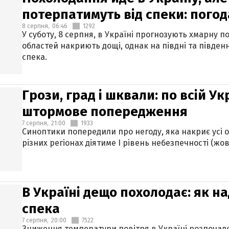
потерпатимуть від спеки: погод
8 серпня,
06:46
1292
У суботу, 8 серпня, в Україні прогнозують хмарну п
областей накриють дощі, однак на півдні та півден
спека.
Грози, град і шквали: по всій У
штормове попередження
7 серпня,
21:00
1933
Синоптики попередили про негоду, яка накриє усі об
різних регіонах діятиме І рівень небезпечності (жов
В Україні дещо похолодає: як н
спека
7 серпня,
20:00
7522
Зниження температури повітря в Україні розпочалос