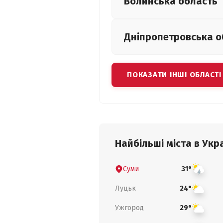
Волинська
область
Дніпропетровська
о
ПОКАЗАТИ ІНШІ ОБЛАСТІ
Найбільші міста в Укра
Суми
31°
Луцьк
24°
Ужгород
29°