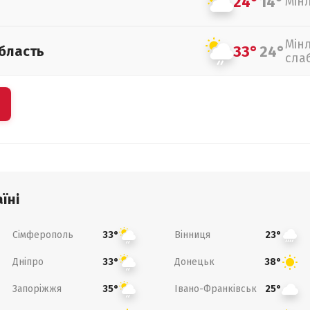
24°
14°
Мін
Мін
33°
24°
бласть
сла
їні
Сімферополь
Вінниця
33°
23°
Дніпро
Донецьк
33°
38°
Запоріжжя
Івано-Франківськ
35°
25°