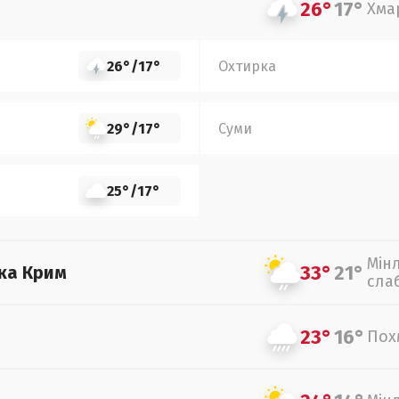
26°
17°
Хма
26°
/
17°
Охтирка
29°
/
17°
Суми
25°
/
17°
Мін
33°
21°
ка Крим
сла
23°
16°
Пох