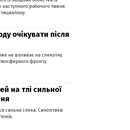
 наступного робочого тижня
нтициклону.
оду очікувати після
айже не впливає на спекотну
атмосферного фронту
й на тлі сильної
пня
ься сильна спека. Синоптики
іонів.