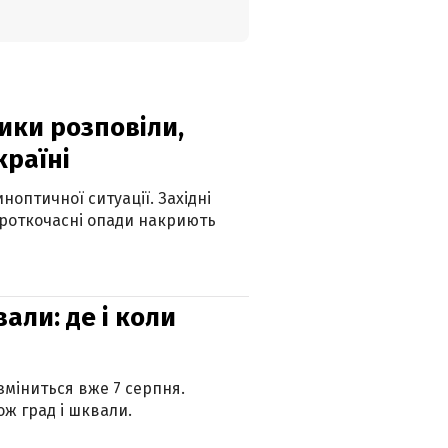
ики розповіли,
країні
оптичної ситуації. Західні
ороткочасні опади накриють
вали: де і коли
 зміниться вже 7 серпня.
ж град і шквали.