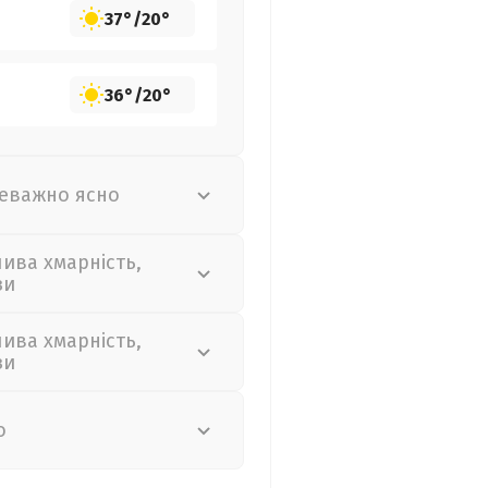
37°
/
20°
36°
/
20°
еважно ясно
лива хмарність,
зи
лива хмарність,
зи
о