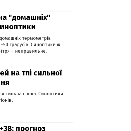
 на "домашніх"
синоптики
 домашніх термометрів
 +50 градусів. Синоптики ж
ітря – неправильне.
й на тлі сильної
пня
ься сильна спека. Синоптики
іонів.
+38: прогноз