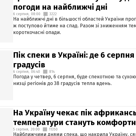
погоди на найближчі дні
6 серпня,
08:00
3222
На найближчі дні в більшості областей України про
ж поступово йтиме на спад. Разом зі зниженням те
короткочасні опади.
Пік спеки в Україні: де 6 серпня
градусів
6 серпня,
06:40
814
Погода у четвер, 6 серпня, буде спекотною та сухо
низці регіонів до 38 градусів тепла вдень.
На Україну чекає пік африкансь
температури стануть комфорт
5 серпня,
20:00
11350
Найближчими днями спека, що накрила Україну, сяг