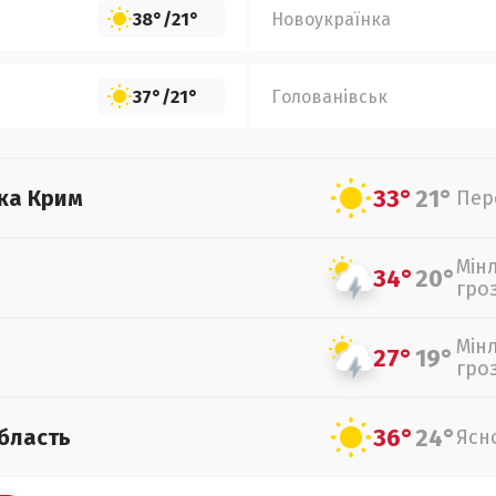
38°
/
21°
Новоукраїнка
37°
/
21°
Голованівськ
33°
21°
ка Крим
Пер
Мін
34°
20°
гро
Мін
27°
19°
гро
36°
24°
бласть
Ясн