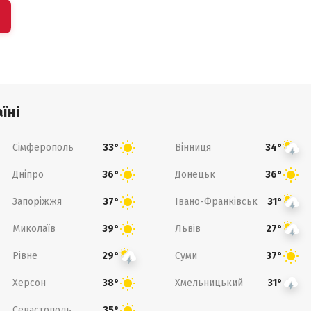
їні
Сімферополь
Вінниця
33°
34°
Дніпро
Донецьк
36°
36°
Запоріжжя
Івано-Франківськ
37°
31°
Миколаїв
Львів
39°
27°
Рівне
Суми
29°
37°
Херсон
Хмельницький
38°
31°
Севастополь
35°