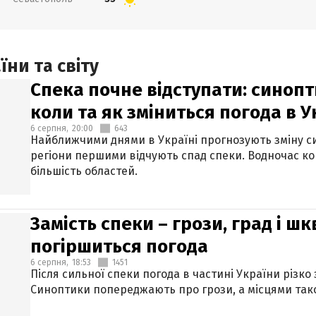
ни та світу
Спека почне відступати: синопт
коли та як зміниться погода в У
6 серпня,
20:00
643
Найближчими днями в Україні прогнозують зміну син
регіони першими відчують спад спеки. Водночас к
більшість областей.
Замість спеки – грози, град і шк
погіршиться погода
6 серпня,
18:53
1451
Після сильної спеки погода в частині України різко
Синоптики попереджають про грози, а місцями тако