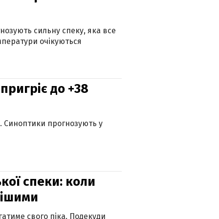
гнозують сильну спеку, яка все
мператури очікуються
 пригріє до +38
ю. Синоптики прогнозують у
кої спеки: коли
нішими
атиме свого піка. Подекуди