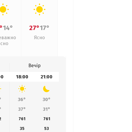
°
14°
27°
17°
еважно
Ясно
ясно
Вечір
00
18:00
21:00
°
36°
30°
°
37°
31°
2
761
761
35
53