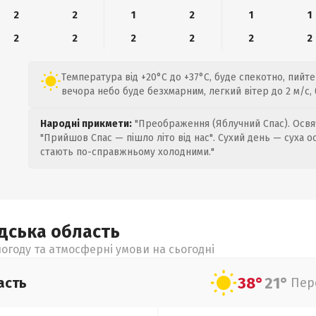
2
2
1
2
1
1
2
2
2
2
2
2
Температура від +20°C до +37°C, буде спекотно, пийте
вечора небо буде безхмарним, легкий вітер до 2 м/с, 
Народні прикмети:
"Преображення (Яблучний Спас). Освяч
"Прийшов Спас — пішло літо від нас". Сухий день — суха о
стають по-справжньому холодними."
адська
область
огоду та атмосферні умови на сьогодні
38°
21°
асть
Пер