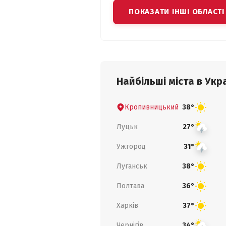
ПОКАЗАТИ ІНШІ ОБЛАСТІ
Найбільші міста в Укра
Кропивницький
38°
Луцьк
27°
Ужгород
31°
Луганськ
38°
Полтава
36°
Харків
37°
Чернігів
34°