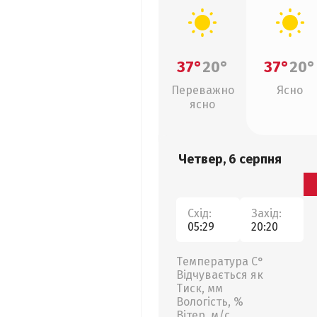
37°
20°
37°
20°
Переважно
Ясно
ясно
Четвер, 6 серпня
Схід:
Захід:
05:29
20:20
Температура С°
Відчувається як
Тиск, мм
Вологість, %
Вітер, м/с