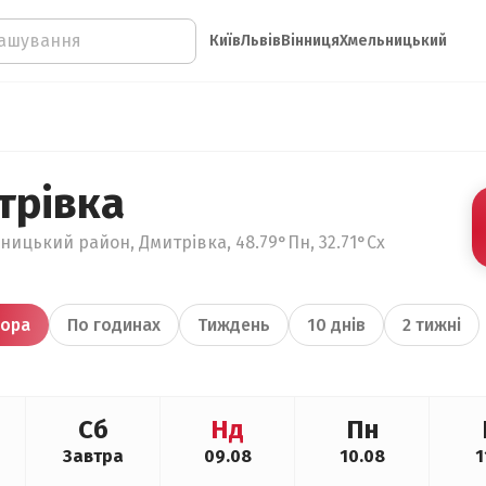
Київ
Львів
Вінниця
Хмельницький
трівка
ницький район, Дмитрівка, 48.79°Пн, 32.71°Сх
ора
По годинах
Тиждень
10 днів
2 тижні
Сб
Нд
Пн
Завтра
09.08
10.08
1