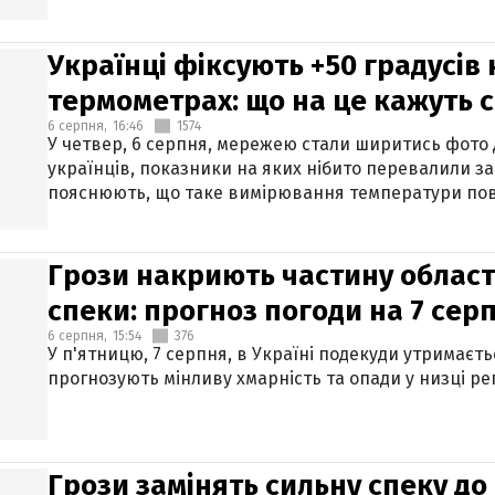
Українці фіксують +50 градусів
термометрах: що на це кажуть 
6 серпня,
16:46
1574
У четвер, 6 серпня, мережею стали ширитись фото
українців, показники на яких нібито перевалили за
пояснюють, що таке вимірювання температури пов
Грози накриють частину областе
спеки: прогноз погоди на 7 сер
6 серпня,
15:54
376
У п'ятницю, 7 серпня, в Україні подекуди утримаєт
прогнозують мінливу хмарність та опади у низці рег
Грози замінять сильну спеку до 