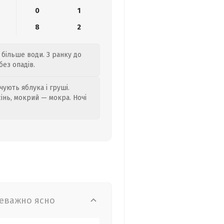
0
1
8
2
 більше води. З ранку до
без опадів.
ують яблука і груші.
сінь, мокрий — мокра. Ночі
еважно ясно